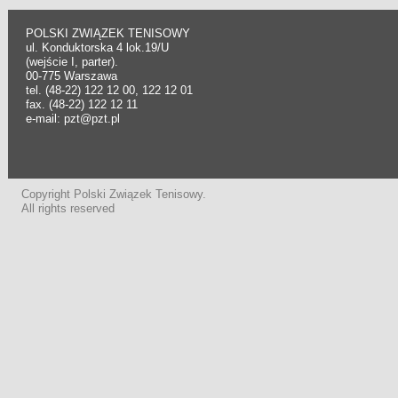
POLSKI ZWIĄZEK TENISOWY
ul. Konduktorska 4 lok.19/U
(wejście I, parter).
00-775 Warszawa
tel. (48-22) 122 12 00, 122 12 01
fax. (48-22) 122 12 11
e-mail: pzt@pzt.pl
Copyright Polski Związek Tenisowy.
All rights reserved