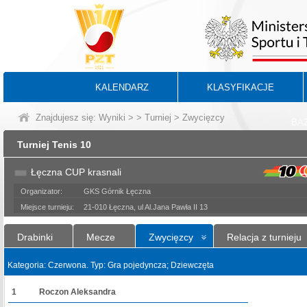
KALENDARZ
KLASYFIKACJE
Znajdujesz się:
Wyniki
>
>
Turniej
> Zwycięzcy
BA
Turniej Tenis 10
Łęczna CUP krasnali
Organizator:
GKS Górnik Łęczna
Miejsce turnieju:
21-010 Łęczna, ul Al.Jana Pawła II 13
Drabinki
Mecze
Zwycięzcy
Relacja z turnieju
Kategoria: Czerwona. Typ: Gra pojedyncza; Dziewczęta
1
Roczon Aleksandra