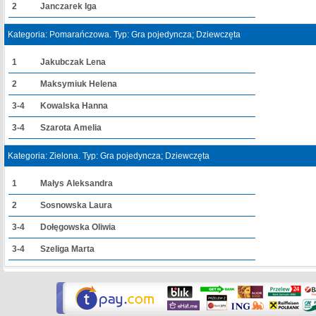
2
Janczarek Iga
Kategoria: Pomarańczowa. Typ: Gra pojedyncza; Dziewczęta
1
Jakubczak Lena
2
Maksymiuk Helena
3-4
Kowalska Hanna
3-4
Szarota Amelia
Kategoria: Zielona. Typ: Gra pojedyncza; Dziewczęta
1
Małys Aleksandra
2
Sosnowska Laura
3-4
Dołęgowska Oliwia
3-4
Szeliga Marta