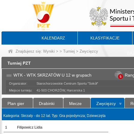
KALENDARZ
KLASYFIKACJE
Znajdujesz się:
Wyniki
>
>
Turniej
> Zwycięzcy
BA
Turniej PZT
WTK - WTK SKRZATÓW U 12 w grupach
Ran
5
Organizator:
Starochorzowskie Centrum Sportu "Sokół"
Miejsce turnieju:
41-503 CHORZÓW, Harcerska 1
Plan gier
Drabinki
Mecze
Zwycięzcy
R
Kategoria: Skrzaty - do 12 lat. Typ: Gra pojedyncza; Dziewczęta
1
Filipowicz Lidia