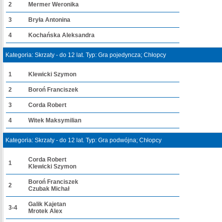
2
Mermer Weronika
3
Bryła Antonina
4
Kochańska Aleksandra
Kategoria: Skrzaty - do 12 lat. Typ: Gra pojedyncza; Chłopcy
1
Klewicki Szymon
2
Boroń Franciszek
3
Corda Robert
4
Witek Maksymilian
Kategoria: Skrzaty - do 12 lat. Typ: Gra podwójna; Chłopcy
Corda Robert
1
Klewicki Szymon
Boroń Franciszek
2
Czubak Michał
Galik Kajetan
3-4
Mrotek Alex