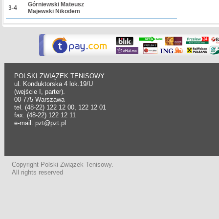
Górniewski Mateusz
3-4
Majewski Nikodem
POLSKI ZWIĄZEK TENISOWY
ul. Konduktorska 4 lok.19/U
(wejście I, parter).
00-775 Warszawa
tel. (48-22) 122 12 00, 122 12 01
fax. (48-22) 122 12 11
e-mail: pzt@pzt.pl
Copyright Polski Związek Tenisowy.
All rights reserved