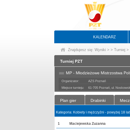
KALENDARZ
Znajdujesz się:
Wyniki
>
>
Turniej
> 
Turniej PZT
MP - Młodzieżowe Mistrzostwa Pols
Organizator:
AZS Poznań
Miejsce turnieju:
61-705 Poznań, ul. Noskowsk
Plan gier
Drabinki
Mecz
Kategoria: Kobiety i mężczyźni - powyżej 18 la
1
Maciejewska Zuzanna