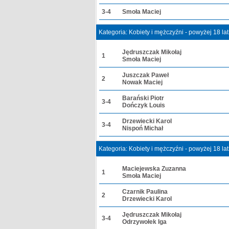
3-4
Smoła Maciej
Kategoria: Kobiety i mężczyźni - powyżej 18 la
Jędruszczak Mikołaj
1
Smoła Maciej
Juszczak Paweł
2
Nowak Maciej
Barański Piotr
3-4
Dończyk Louis
Drzewiecki Karol
3-4
Nispoń Michał
Kategoria: Kobiety i mężczyźni - powyżej 18 la
Maciejewska Zuzanna
1
Smoła Maciej
Czarnik Paulina
2
Drzewiecki Karol
Jędruszczak Mikołaj
3-4
Odrzywołek Iga