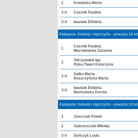
2
Kowalska Marta
3-4
Czarnik Paulina
3-4
Iwaniuk Elżbieta
Kategoria: Kobiety i mężczyźni - powyżej 18 la
Czarnik Paulina
1
Maciejewska Zuzanna
Odrzywołek Iga
2
Pyka-Tiwari Katarzyna
Gałka Marta
3-4
Ruszczyńska Marta
Iwaniuk Elżbieta
3-4
Markowska Dorota
Kategoria: Kobiety i mężczyźni - powyżej 18 la
1
Juszczak Paweł
2
Jędruszczak Mikołaj
3-4
Dończyk Louis