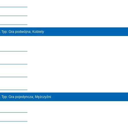
t. Typ: Gra podwójna; Kobiety
t. Typ: Gra pojedyncza; Mężczyźni