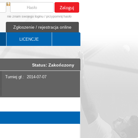
nie znam swojego loginu
/
przypomnij hasło
Zgłoszenie / rejestracja online
LICENCJE
Status: Zakończony
Turniej gł.:
2014-07-07