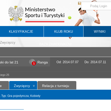
KLASYFIKACJE
KLUB ROKU
WYNIKI
Zwycięzcy
BAZA ZAWODNIKÓW
ki do lat 21
Ranga
Od: 2014.07.07
Do: 2014.07.11
1
iego 25
e
Zwycięzcy
Relacja z turnieju
t. Typ: Gra pojedyncza; Kobiety