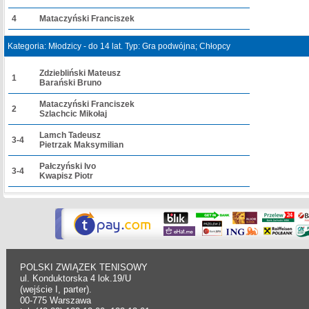
4
Mataczyński Franciszek
Kategoria: Młodzicy - do 14 lat. Typ: Gra podwójna; Chłopcy
Zdziebliński Mateusz
1
Barański Bruno
Mataczyński Franciszek
2
Szlachcic Mikołaj
Lamch Tadeusz
3-4
Pietrzak Maksymilian
Pałczyński Ivo
3-4
Kwapisz Piotr
POLSKI ZWIĄZEK TENISOWY
ul. Konduktorska 4 lok.19/U
(wejście I, parter).
00-775 Warszawa