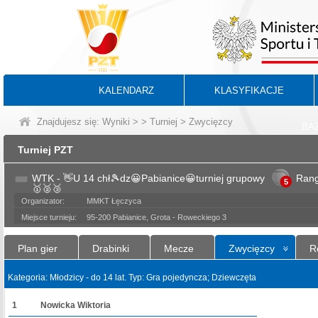
KALENDARZ
KLASYFIKACJE
Znajdujesz się:
Wyniki
>
>
Turniej
> Zwycięzcy
BA
Turniej PZT
WTK - 👋U 14 chł🎾dz😀Pabianice😀turniej grupowy
Ran
5
🥇🥈🥉
Organizator:
MMKT Łęczyca
Miejsce turnieju:
95-200 Pabianice, Grota - Roweckiego 3
Plan gier
Drabinki
Mecze
Zwycięzcy
R
Kategoria: Młodzicy - do 14 lat. Typ: Gra pojedyncza; Dziewczęta
1
Nowicka Wiktoria