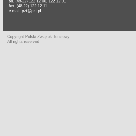
tel. (48-22) 122 12 00, 122 12 01
fax. (48-22) 122 12 11
e-mail: pzt@pzt.pl
Copyright Polski Związek Tenisowy.
All rights reserved