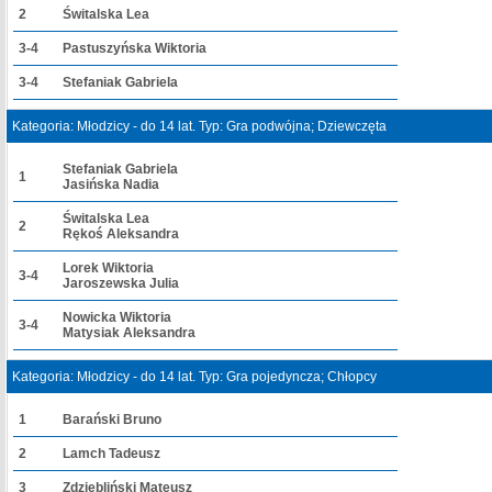
2
Świtalska Lea
3-4
Pastuszyńska Wiktoria
3-4
Stefaniak Gabriela
Kategoria: Młodzicy - do 14 lat. Typ: Gra podwójna; Dziewczęta
Stefaniak Gabriela
1
Jasińska Nadia
Świtalska Lea
2
Rękoś Aleksandra
Lorek Wiktoria
3-4
Jaroszewska Julia
Nowicka Wiktoria
3-4
Matysiak Aleksandra
Kategoria: Młodzicy - do 14 lat. Typ: Gra pojedyncza; Chłopcy
1
Barański Bruno
2
Lamch Tadeusz
3
Zdziebliński Mateusz