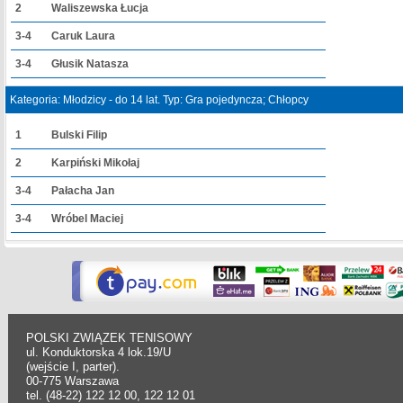
2
Waliszewska Łucja
3-4
Caruk Laura
3-4
Głusik Natasza
Kategoria: Młodzicy - do 14 lat. Typ: Gra pojedyncza; Chłopcy
1
Bulski Filip
2
Karpiński Mikołaj
3-4
Pałacha Jan
3-4
Wróbel Maciej
POLSKI ZWIĄZEK TENISOWY
ul. Konduktorska 4 lok.19/U
(wejście I, parter).
00-775 Warszawa
tel. (48-22) 122 12 00, 122 12 01