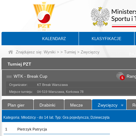
KALENDARZ
KLASYFIKACJE
Znajdujesz się:
Wyniki
>
>
Turniej
> Zwycięzcy
BA
Turniej PZT
WTK - Break Cup
Ran
5
Organizator:
KT Break Warszawa
Miejsce turnieju:
04-519 Warszawa, Korkowa 78
Plan gier
Drabinki
Mecze
Zwycięzcy
R
Kategoria: Młodzicy - do 14 lat. Typ: Gra pojedyncza; Dziewczęta
1
Pietrzyk Patrycja