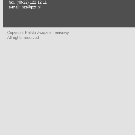
fax. (48-22) 122 12 11
e-mail: pzt@pzt.pl
Copyright Polski Związek Tenisowy.
All rights reserved