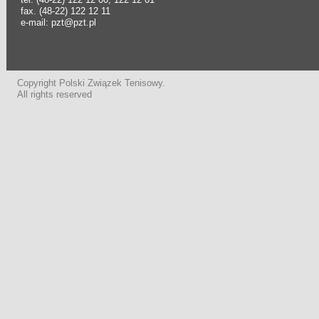
fax. (48-22) 122 12 11
e-mail: pzt@pzt.pl
Copyright Polski Związek Tenisowy.
All rights reserved