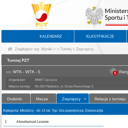
KALENDARZ
KLASYFIKACJE
Znajdujesz się:
Wyniki
>
>
Turniej
> Zwycięzcy
BA
Turniej PZT
WTK - WTK - 5
Ran
5
Organizator:
MMKT Łęczyca
Miejsce turnieju:
95-200 Pabianice, ul. Grota Roweckiego 3
Drabinki
Mecze
Zwycięzcy
Relacja z turnieju
Kategoria: Młodzicy - do 14 lat. Typ: Gra pojedyncza; Dziewczęta
1
Abouhamad Leanne