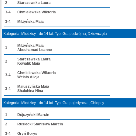
2
Starczewska Laura
3-4
Chmielewska Wiktoria
3-4
Milżyńska Maja
Kategoria: Młodzicy - do 14 lat. Typ: Gra podwójna; Dziewczęta
Milżyńska Maja
1
Abouhamad Leanne
Starczewska Laura
2
Kowalik Maja
Chmielewska Wiktoria
3-4
Wcisło Alicja
Małuszyńska Maja
3-4
Shalohina Nina
Kategoria: Młodzicy - do 14 lat. Typ: Gra pojedyncza; Chłopcy
1
Dójczyński Marcin
2
Rusiecki Stanisław Marcin
3-4
Gryń Borys