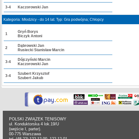
3-4
Kaczorowski Jan
Kategoria: Młodzicy - do 14 lat. Typ: Gra podwójna; Chłopcy
Gryń Borys
1
Biczyk Antoni
Dąbrowski Jan
2
Rusiecki Stanisław Marcin
Dójczyński Marcin
3-4
Kaczorowski Jan
Szubert Krzysztof
3-4
Szubert Jakub
POLSKI ZWIĄZEK TENISOWY
ul. Konduktorska 4 lok.19/U
(wejście I, parter).
00-775 Warszawa
tel. (48-22) 122 12 00, 122 12 01