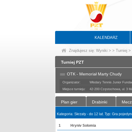
KALENDARZ
Znajdujesz się:
Wyniki
>
>
Turniej
> 
Turniej PZT
OTK - Memoriał Marty Chudy
Organizator:
Włodary Tennis Junior Funda
Miejsce turnieju:
42-200 Częstochowa, ul. 3 M
Plan gier
Drabinki
Mecz
Kategoria: Skrzaty - do 12 lat. Typ: Gra pojed
1
Hryniv Solomia