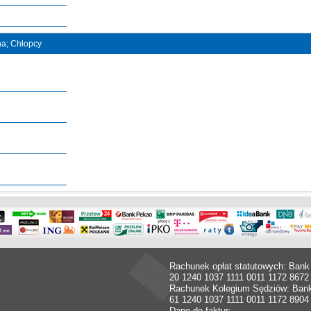
jna; Chłopcy
Rachunek opłat statutowych: Bank
20 1240 1037 1111 0011 1172 8672
Rachunek Kolegium Sędziów: Ban
61 1240 1037 1111 0011 1172 8904
Dane do faktur: