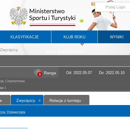
KLASYFIKACJE
KLUB ROKU
WYNIKI
Zwycięzcy
BAZA ZAWODNIKÓW
Ranga
Od: 2022.05.07
Do: 2022.05.10
3
cja, Częstochowa
aja 1
e
Zwycięzcy
Relacja z turnieju
yncza; Dziewczęta