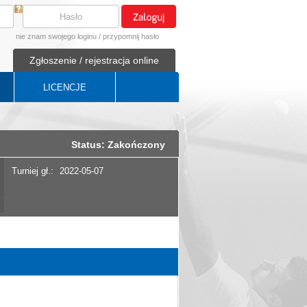
nie znam swojego loginu
/
przypomnij hasło
Zgłoszenie / rejestracja online
LICENCJE
Status: Zakończony
Turniej gł.:
2022-05-07