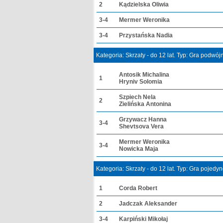
2
Kądzielska Oliwia
3-4
Mermer Weronika
3-4
Przystańska Nadia
Kategoria: Skrzaty - do 12 lat. Typ: Gra podwó
Antosik Michalina
1
Hryniv Solomia
Szpiech Nela
2
Zielińska Antonina
Grzywacz Hanna
3-4
Shevtsova Vera
Mermer Weronika
3-4
Nowicka Maja
Kategoria: Skrzaty - do 12 lat. Typ: Gra pojedy
1
Corda Robert
2
Jadczak Aleksander
3-4
Karpiński Mikołaj