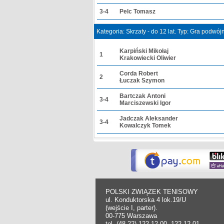
3-4
Pelc Tomasz
Kategoria: Skrzaty - do 12 lat. Typ: Gra podwó
Karpiński Mikołaj
1
Krakowiecki Oliwier
Corda Robert
2
Łuczak Szymon
Bartczak Antoni
3-4
Marciszewski Igor
Jadczak Aleksander
3-4
Kowalczyk Tomek
POLSKI ZWIĄZEK TENISOWY
ul. Konduktorska 4 lok.19/U
(wejście I, parter).
00-775 Warszawa
tel. (48-22) 122 12 00, 122 12 01