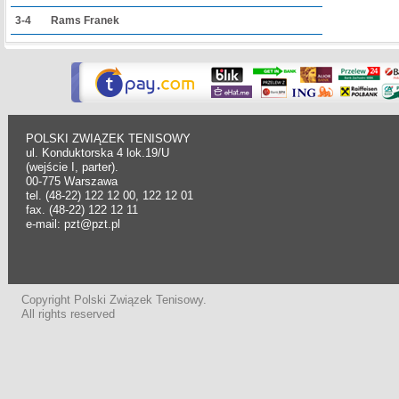
3-4
Rams Franek
POLSKI ZWIĄZEK TENISOWY
ul. Konduktorska 4 lok.19/U
(wejście I, parter).
00-775 Warszawa
tel. (48-22) 122 12 00, 122 12 01
fax. (48-22) 122 12 11
e-mail: pzt@pzt.pl
Copyright Polski Związek Tenisowy.
All rights reserved