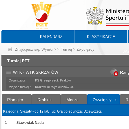
KALENDARZ
KLASYFIKACJE
Znajdujesz się:
Wyniki
>
>
Turniej
> Zwycięzcy
BA
Turniej PZT
WTK - WTK SKRZATÓW
Ran
5
Organizator:
KS Grzegórzecki Kraków
Miejsce turnieju:
Kraków, ul. Wysłouchów 34
Plan gier
Drabinki
Mecze
Zwycięzcy
R
Kategoria: Skrzaty - do 12 lat. Typ: Gra pojedyncza; Dziewczęta
1
Stawowiak Nadia