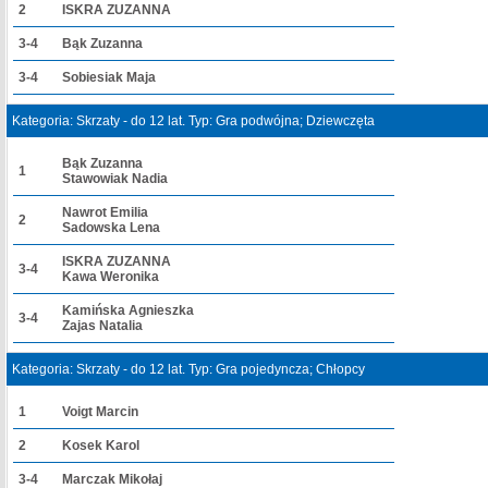
2
ISKRA ZUZANNA
3-4
Bąk Zuzanna
3-4
Sobiesiak Maja
Kategoria: Skrzaty - do 12 lat. Typ: Gra podwójna; Dziewczęta
Bąk Zuzanna
1
Stawowiak Nadia
Nawrot Emilia
2
Sadowska Lena
ISKRA ZUZANNA
3-4
Kawa Weronika
Kamińska Agnieszka
3-4
Zajas Natalia
Kategoria: Skrzaty - do 12 lat. Typ: Gra pojedyncza; Chłopcy
1
Voigt Marcin
2
Kosek Karol
3-4
Marczak Mikołaj