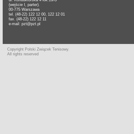
(wejście I, parter).
00-775 Warszawa
tel. (48-22) 122 12 00, 122 12 01
fax. (48-22) 122 12 11
e-mail: pzt@pzt.pl
Copyright Polski Związek Tenisowy.
All rights reserved