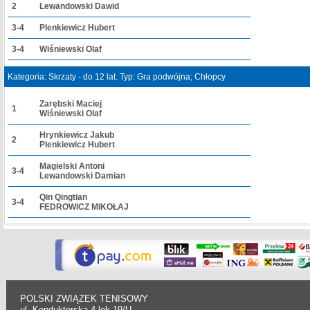
2
Lewandowski Dawid
3-4
Plenkiewicz Hubert
3-4
Wiśniewski Olaf
Kategoria: Skrzaty - do 12 lat. Typ: Gra podwójna; Chłopcy
Zarębski Maciej
1
Wiśniewski Olaf
Hrynkiewicz Jakub
2
Plenkiewicz Hubert
Magielski Antoni
3-4
Lewandowski Damian
Qin Qingtian
3-4
FEDROWICZ MIKOŁAJ
POLSKI ZWIĄZEK TENISOWY
ul. Konduktorska 4 lok.19/U