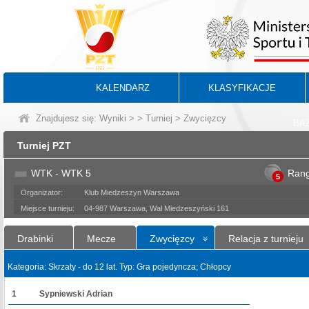
KALENDARZ
KLASYFIKACJE
Znajdujesz się:
Wyniki
>
>
Turniej
> Zwycięzcy
BA
Turniej PZT
WTK - WTK 5
Ran
5
Organizator:
Klub Miedzeszyn Warszawa
Miejsce turnieju:
04-987 Warszawa, Wał Miedzeszyński 161
Drabinki
Mecze
Zwycięzcy
Relacja z turnieju
Kategoria: Skrzaty - do 12 lat. Typ: Gra pojedyncza; Chłopcy
1
Sypniewski Adrian