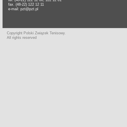
fax. (48-22) 122 12 11
e-mail: pzt@pzt.pl
Copyright Polski Związek Tenisowy.
All rights reserved