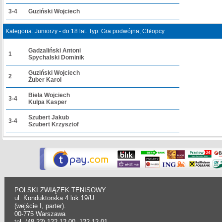
3-4
Guziński Wojciech
Kategoria: Juniorzy - do 18 lat. Typ: Gra podwójna; Chłopcy
Gadzaliński Antoni
1
Spychalski Dominik
Guziński Wojciech
2
Żuber Karol
Biela Wojciech
3-4
Kulpa Kasper
Szubert Jakub
3-4
Szubert Krzysztof
POLSKI ZWIĄZEK TENISOWY
ul. Konduktorska 4 lok.19/U
(wejście I, parter).
00-775 Warszawa
tel. (48-22) 122 12 00, 122 12 01