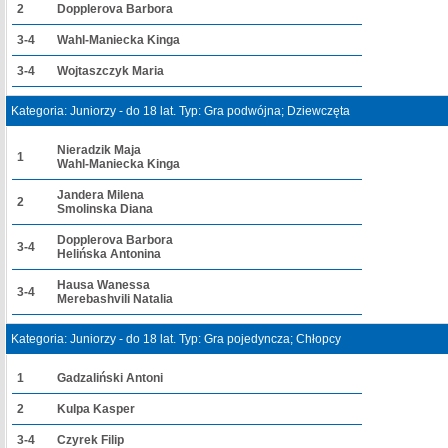
2
Dopplerova Barbora
3-4
Wahl-Maniecka Kinga
3-4
Wojtaszczyk Maria
Kategoria: Juniorzy - do 18 lat. Typ: Gra podwójna; Dziewczęta
Nieradzik Maja
1
Wahl-Maniecka Kinga
Jandera Milena
2
Smolinska Diana
Dopplerova Barbora
3-4
Helińska Antonina
Hausa Wanessa
3-4
Merebashvili Natalia
Kategoria: Juniorzy - do 18 lat. Typ: Gra pojedyncza; Chłopcy
1
Gadzaliński Antoni
2
Kulpa Kasper
3-4
Czyrek Filip