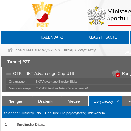
KALENDARZ
KLASYFIKACJE
Znajdujesz się:
Wyniki
>
>
Turniej
> Zwycięzcy
BA
Turniej PZT
OTK - BKT Advanatege Cup U18
Ran
3
Organizator:
BKT Advantage Bielsko-Biała
Miejsce turnieju:
43-346 Bielsko-Biała, Ceramiczna 20
Plan gier
Drabinki
Mecze
Zwycięzcy
R
Kategoria: Juniorzy - do 18 lat. Typ: Gra pojedyncza; Dziewczęta
1
Smolinska Diana