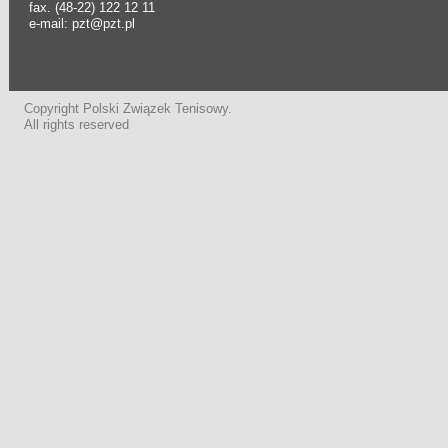
fax. (48-22) 122 12 11
e-mail: pzt@pzt.pl
Copyright Polski Związek Tenisowy.
All rights reserved