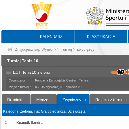
KALENDARZ
KLASYFIKACJE
Znajdujesz się:
Wyniki
>
>
Turniej
> Zwycięzcy
BA
Turniej Tenis 10
ECT Tenis10 zielona
Organizator:
Fundacja Europejskie Centrum Tenisa
Miejsce turnieju:
05-515 Mysiadło, ul. Topolowa 29
Drabinki
Mecze
Zwycięzcy
Relacja z turnieju
Kategoria: Zielona. Typ: Gra pojedyncza; Dziewczęta
1
Knappik Sandra