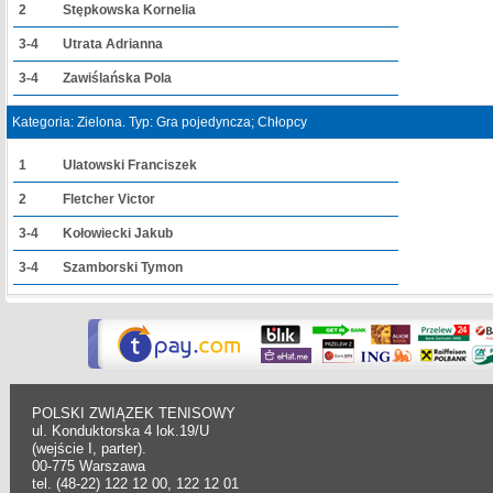
2
Stępkowska Kornelia
3-4
Utrata Adrianna
3-4
Zawiślańska Pola
Kategoria: Zielona. Typ: Gra pojedyncza; Chłopcy
1
Ulatowski Franciszek
2
Fletcher Victor
3-4
Kołowiecki Jakub
3-4
Szamborski Tymon
POLSKI ZWIĄZEK TENISOWY
ul. Konduktorska 4 lok.19/U
(wejście I, parter).
00-775 Warszawa
tel. (48-22) 122 12 00, 122 12 01