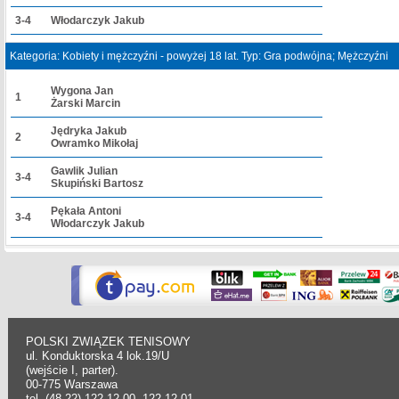
3-4
Włodarczyk Jakub
Kategoria: Kobiety i mężczyźni - powyżej 18 lat. Typ: Gra podwójna; Mężczyźni
Wygona Jan
1
Żarski Marcin
Jędryka Jakub
2
Owramko Mikołaj
Gawlik Julian
3-4
Skupiński Bartosz
Pękała Antoni
3-4
Włodarczyk Jakub
POLSKI ZWIĄZEK TENISOWY
ul. Konduktorska 4 lok.19/U
(wejście I, parter).
00-775 Warszawa
tel. (48-22) 122 12 00, 122 12 01