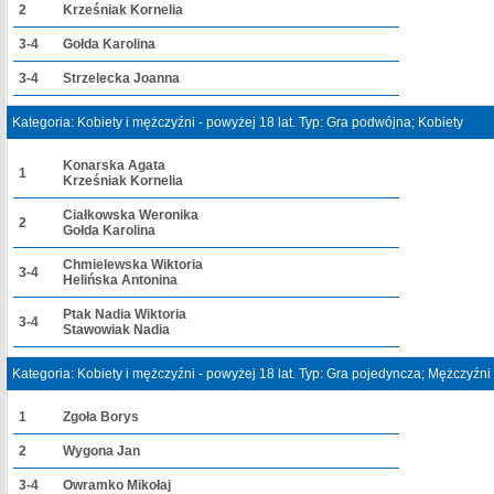
2
Krześniak Kornelia
3-4
Gołda Karolina
3-4
Strzelecka Joanna
Kategoria: Kobiety i mężczyźni - powyżej 18 lat. Typ: Gra podwójna; Kobiety
Konarska Agata
1
Krześniak Kornelia
Ciałkowska Weronika
2
Gołda Karolina
Chmielewska Wiktoria
3-4
Helińska Antonina
Ptak Nadia Wiktoria
3-4
Stawowiak Nadia
Kategoria: Kobiety i mężczyźni - powyżej 18 lat. Typ: Gra pojedyncza; Mężczyźni
1
Zgoła Borys
2
Wygona Jan
3-4
Owramko Mikołaj