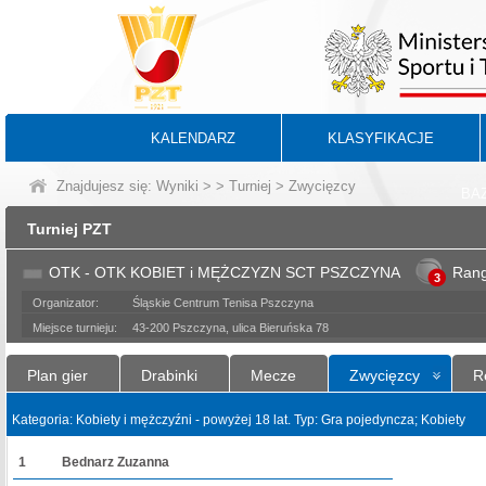
KALENDARZ
KLASYFIKACJE
Znajdujesz się:
Wyniki
>
>
Turniej
> Zwycięzcy
BA
Turniej PZT
OTK - OTK KOBIET i MĘŻCZYZN SCT PSZCZYNA
Ran
3
Organizator:
Śląskie Centrum Tenisa Pszczyna
Miejsce turnieju:
43-200 Pszczyna, ulica Bieruńska 78
Plan gier
Drabinki
Mecze
Zwycięzcy
R
Kategoria: Kobiety i mężczyźni - powyżej 18 lat. Typ: Gra pojedyncza; Kobiety
1
Bednarz Zuzanna