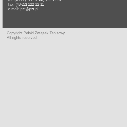
fax. (48-22) 122 12 11
e-mail: pzt@pzt.pl
Copyright Polski Związek Tenisowy.
All rights reserved