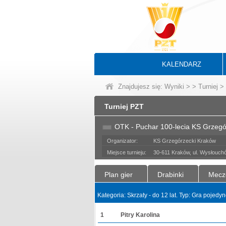
KALENDARZ
Znajdujesz się:
Wyniki
>
>
Turniej
> 
Turniej PZT
OTK - Puchar 100-lecia KS Grzegó
Organizator:
KS Grzegórzecki Kraków
Miejsce turnieju:
30-611 Kraków, ul. Wysłouch
Plan gier
Drabinki
Mecz
Kategoria: Skrzaty - do 12 lat. Typ: Gra pojed
1
Pitry Karolina