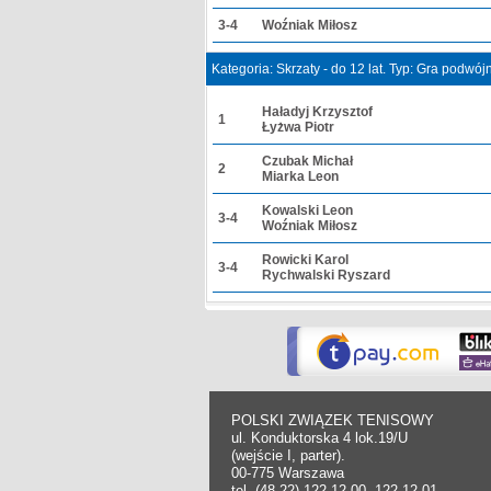
3-4
Woźniak Miłosz
Kategoria: Skrzaty - do 12 lat. Typ: Gra podwó
Haładyj Krzysztof
1
Łyżwa Piotr
Czubak Michał
2
Miarka Leon
Kowalski Leon
3-4
Woźniak Miłosz
Rowicki Karol
3-4
Rychwalski Ryszard
POLSKI ZWIĄZEK TENISOWY
ul. Konduktorska 4 lok.19/U
(wejście I, parter).
00-775 Warszawa
tel. (48-22) 122 12 00, 122 12 01