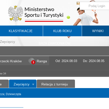
KLASYFIKACJE
KLUB ROKU
WYNIKI
Zwycięzcy
BAZA ZAWODNIKÓW
rzecki Kraków
Ranga
Od: 2024.08.03
Do: 2024.08.05
3
ów 34
e
Zwycięzcy
Relacja z turnieju
yncza; Dziewczęta