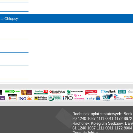
jna; Chłopcy
Rachunek opłat statutowych: Bank
20 1240 1037 1111 0011 1172 8672
Rachunek Kolegium Sędziów: Ban
61 1240 1037 1111 0011 1172 8904
Dane do faktur: