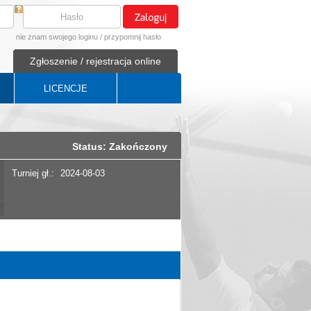
nie znam swojego loginu
/
przypomnij hasło
Zgłoszenie / rejestracja online
LICENCJE
Status: Zakończony
Turniej gł.:
2024-08-03