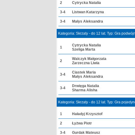
2
Cytrycka Natalia
3-4
Listwan Katarzyna
3-4
Małys Aleksandra
Kategoria: Skrzaty - do 12 lat. Typ: Gra podwó
Cytrycka Natalia
1
Szeliga Marta
Walczyk Małgorzata
2
Zarzeczna Liwia
Ciastek Maria
3-4
Małys Aleksandra
Drwięga Natalia
3-4
Sharma Alisha
Kategoria: Skrzaty - do 12 lat. Typ: Gra pojedy
1
Haładyj Krzysztof
2
Łyżwa Piotr
3-4
Gurdak Mateusz