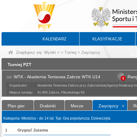
KALENDARZ
KLASYFIKACJE
Znajdujesz się:
Wyniki
>
>
Turniej
> Zwycięzcy
BA
Turniej PZT
WTK - Akademia Tenisowa Zabrze WTK U14
Ran
5
Organizator:
Akademia Tenisowa Zabrze przy Zabrzańskiej Agencji Realizacji Inw
Miejsce turnieju:
41-800 Zabrze, Piłsudskiego 83
Plan gier
Drabinki
Mecze
Zwycięzcy
R
Kategoria: Młodzicy - do 14 lat. Typ: Gra pojedyncza; Dziewczęta
1
Grygoyć Zuzanna