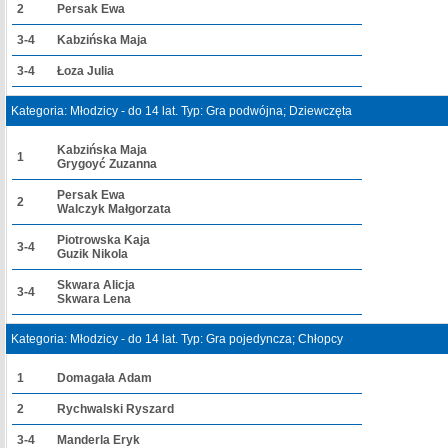
2
Persak Ewa
3-4
Kabzińska Maja
3-4
Łoza Julia
Kategoria: Młodzicy - do 14 lat. Typ: Gra podwójna; Dziewczęta
Kabzińska Maja
1
Grygoyć Zuzanna
Persak Ewa
2
Walczyk Małgorzata
Piotrowska Kaja
3-4
Guzik Nikola
Skwara Alicja
3-4
Skwara Lena
Kategoria: Młodzicy - do 14 lat. Typ: Gra pojedyncza; Chłopcy
1
Domagała Adam
2
Rychwalski Ryszard
3-4
Manderla Eryk