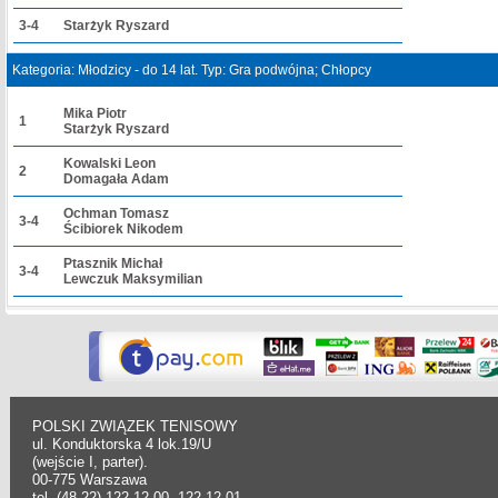
3-4
Starżyk Ryszard
Kategoria: Młodzicy - do 14 lat. Typ: Gra podwójna; Chłopcy
Mika Piotr
1
Starżyk Ryszard
Kowalski Leon
2
Domagała Adam
Ochman Tomasz
3-4
Ścibiorek Nikodem
Ptasznik Michał
3-4
Lewczuk Maksymilian
POLSKI ZWIĄZEK TENISOWY
ul. Konduktorska 4 lok.19/U
(wejście I, parter).
00-775 Warszawa
tel. (48-22) 122 12 00, 122 12 01