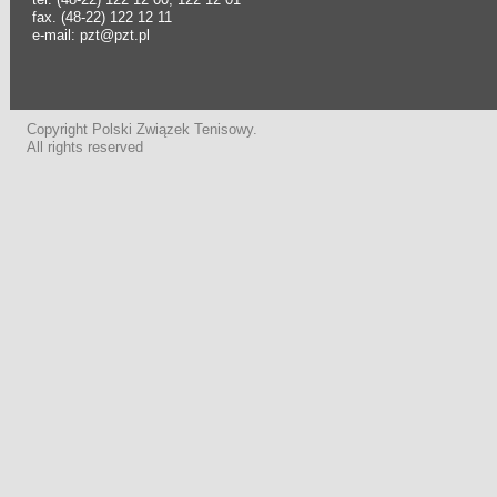
fax. (48-22) 122 12 11
e-mail: pzt@pzt.pl
Copyright Polski Związek Tenisowy.
All rights reserved