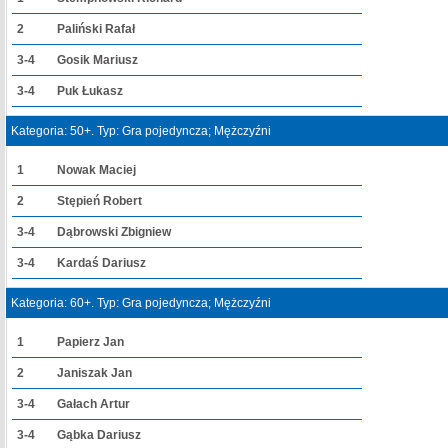
2
Paliński Rafał
3-4
Gosik Mariusz
3-4
Puk Łukasz
Kategoria: 50+. Typ: Gra pojedyncza; Mężczyźni
1
Nowak Maciej
2
Stępień Robert
3-4
Dąbrowski Zbigniew
3-4
Kardaś Dariusz
Kategoria: 60+. Typ: Gra pojedyncza; Mężczyźni
1
Papierz Jan
2
Janiszak Jan
3-4
Gałach Artur
3-4
Gąbka Dariusz