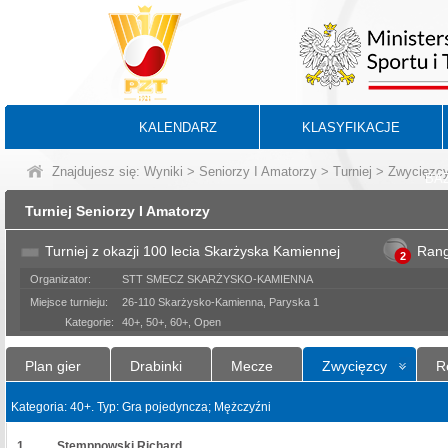
KALENDARZ
KLASYFIKACJE
Znajdujesz się:
Wyniki
>
Seniorzy I Amatorzy
>
Turniej
> Zwycięzc
BA
Turniej Seniorzy I Amatorzy
Turniej z okazji 100 lecia Skarżyska Kamiennej
Ran
2
Organizator:
STT SMECZ SKARŻYSKO-KAMIENNA
Miejsce turnieju:
26-110 Skarżysko-Kamienna, Paryska 1
Kategorie:
40+, 50+, 60+, Open
Plan gier
Drabinki
Mecze
Zwycięzcy
R
Kategoria: 40+. Typ: Gra pojedyncza; Mężczyźni
1
Stempnowski Richard