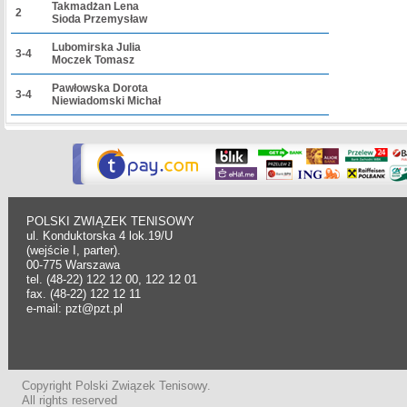
Takmadżan Lena
2
Sioda Przemysław
Lubomirska Julia
3-4
Moczek Tomasz
Pawłowska Dorota
3-4
Niewiadomski Michał
POLSKI ZWIĄZEK TENISOWY
ul. Konduktorska 4 lok.19/U
(wejście I, parter).
00-775 Warszawa
tel. (48-22) 122 12 00, 122 12 01
fax. (48-22) 122 12 11
e-mail: pzt@pzt.pl
Copyright Polski Związek Tenisowy.
All rights reserved