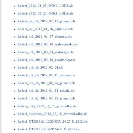
kadeci_2012_08_25_OTK2_LODZ.xls
kadeci_2012_08_28_OTK1_LODZ.xls
kadeci_dz_otk_2012_02_12_poznan.xls
kadeci_mp_2012_01_16_pabianice.xls
kadeci_otk_2012_01_07_chorzow.xls
kadeci_otk_2012_02_10_stalowawola.xls
kadeci_otk_2012_03_03_zlotoryja.xls
kadeci_otk_2012_03_10_grodzwlkp.xls
kadeci_otk_ch_2012_02_04.xls
kadeci_otk_ch_2012_02_11_poznan.xls
kadeci_otk_ch_2012_02_25_poznan.xls
kadeci_otk_dz_2012_01_28_gdynia.xls
kadeci_otk_dz_2012_02_25_poznan.xls
kadeci_otkgr2012_02_18_grodzwlkp.xls
kadeci_otkgrupy_2012_02_18_grodziskwlkp.xls
kadeci_OTKR4ch_LEGNICA_24-27.11.2012.xls
kadeci_OTKS2_SZCZZD24-27.11.2012.xls