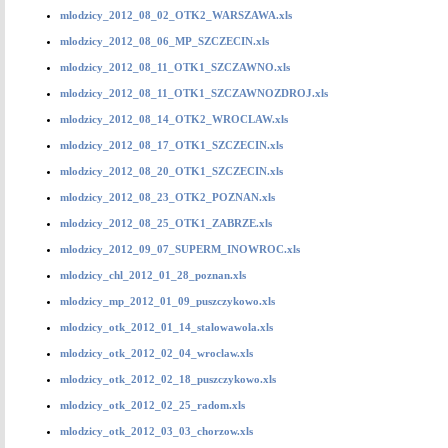
mlodzicy_2012_08_02_OTK2_WARSZAWA.xls
mlodzicy_2012_08_06_MP_SZCZECIN.xls
mlodzicy_2012_08_11_OTK1_SZCZAWNO.xls
mlodzicy_2012_08_11_OTK1_SZCZAWNOZDROJ.xls
mlodzicy_2012_08_14_OTK2_WROCLAW.xls
mlodzicy_2012_08_17_OTK1_SZCZECIN.xls
mlodzicy_2012_08_20_OTK1_SZCZECIN.xls
mlodzicy_2012_08_23_OTK2_POZNAN.xls
mlodzicy_2012_08_25_OTK1_ZABRZE.xls
mlodzicy_2012_09_07_SUPERM_INOWROC.xls
mlodzicy_chl_2012_01_28_poznan.xls
mlodzicy_mp_2012_01_09_puszczykowo.xls
mlodzicy_otk_2012_01_14_stalowawola.xls
mlodzicy_otk_2012_02_04_wroclaw.xls
mlodzicy_otk_2012_02_18_puszczykowo.xls
mlodzicy_otk_2012_02_25_radom.xls
mlodzicy_otk_2012_03_03_chorzow.xls