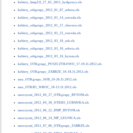
kobiety_hmp21l_27_02_2012_bydgoszcz.xls
kobiety_otkgrupy_2012_01_07_sobota.xls
kobiety_otkgrupy_2012_01_14_ostroda.xls
kobiety_otkgrupy_2012_01_27_chorzow.xls
kobiety_otkgrupy_2012_02_25_ostroda.xls
kobiety_otkgrupy_2012_03_10_sob.xls
kobiety_otkgrupy_2012_03_10_sobota.xls
kobiety_otkgrupy_2012_03_16_bytom.xls
kobiety_OTKgrupy_PUSZCZYKOWO_17-19.11.2012.xls
kobiety_OTKgrupy_ZABRZE_16-18.11.2012.xls
mez_OTKgrupy_SOB_24-26.11.2012.xls
mez_OTKR5_WROC_10-13.11.2012.xls
mezczyzni_2012_04_27_OTKgrupy_BYTOM.xls
mezczyzni_2012_04_30_OTKR5_LUBAWKA.xls
mezczyzni_2012_06_22_DMP_BYTOM.xls
mezczyzni_2012_06_24_MP_LEGNICA.xls
mezczyzni_2012_07_06_OTKgrupy_ZABRZE.xls