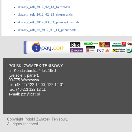
skrzaty_otk_2012_02_18_bytom.xls
skrzaty_otk_2012_02_25_chorzow.xls
skrzaty_otk_2012_03_03_puszczykowo.xls
skrzaty_otk_dz_2012_01_14_poznan.xls
POLSKI ZWIĄZEK TENISOWY
ul. Konduktorska 4 lok.19/U
(wejście I, parter).
00-775 Warszawa
tel. (48-22) 122 12 00, 122 12 01
fax. (48-22) 122 12 11
e-mail: pzt@pzt.pl
Copyright Polski Związek Tenisowy.
All rights reserved