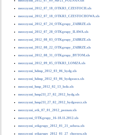
mezczyzni_2012_07_09_MP21_POZNAN.xls
mezczyzni_2012_07_18_OTKR3_CZESTOCH.xls
mezczyzni_2012_07_18_OTKR3_CZESTOCHOWA.xls
mezczyzni_2012_07_24_OTKgrupy_ZABRZE.xls
mezczyzni_2012_07_28_OTKgrupy_ILAWA.xls
mezczyzni_2012_08_03_OTKgrupy_ZABRZE.xls
mezczyzni_2012_08_22_OTKgrupy_ZABRZE.xls
mezczyzni_2012_08_31_OTKgrupy_BYTOM.xls
mezczyzni_2012_09_05_OTKR3_LOMZA.xls
mezczyzni_hdmp_2012_03_06_bydg.xls
mezczyzni_hdmp_2012_03_06_bydgoszcz.xls
mezczyzni_hmp_2012_02_13_lodz.xls
mezczyzni_hmp21l_27_02_2012_bydg.xls
mezczyzni_hmp21l_27_02_2012_bydgoszcz.xls
mezczyzni_otk_07_01_2012_poznan.xls
mezczyzni_OTKgrupy_16-18.11.2012.xls
mezczyzni_otkgrupy_2012_01_21_sobota.xls
mezczyzni_otkgrupy_2012_01_27_chorzow.xls