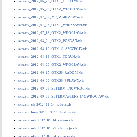
skrzaty_2012_06_23_OTK1_OLSZTYN.xls
skrzaty_2012_06_23_OTK2_WROCLAW.xls
skrzaty_2012_07_02_MP_WARSZAWA.xls
skrzaty_2012_07_08_OTK1_WARSZAWA.xls
skrzaty_2012_07_13_OTK2_WROCLAW.xls
skrzaty_2012_08_04_OTK2_POZNAN.xls
skrzaty_2012_08_10_OTK1i2_SZCZECIN.xls
skrzaty_2012_08_16_OTK1_TORUN.xls
skrzaty_2012_08_20_OTK2_WROCLAW.xls
skrzaty_2012_08_25_OTKSS_RADOM.xls
skrzaty_2012_08_30_OTKSS_PULAWY.xls
skrzaty_2012_09_07_SUPERM_INOWROC.xls
skrzaty_2012_09_07_SUPERMASTERS_INOWROClAW.xls
skrzaty_ch_2012_01_14_sobota.xls
skrzaty_hmp_2012_02_12_krakow.xls
skrzaty_otk_2012_01_14_radom.xls
skrzaty_otk_2012_01_27_zlotoryja.xls
skrzaty_otk_2012_02_04_szczecin.xls