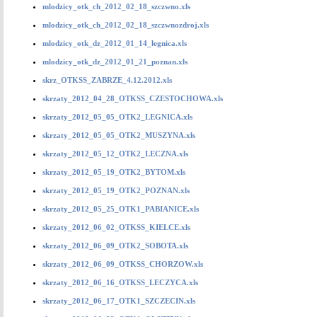
mlodzicy_otk_ch_2012_02_18_szczwno.xls
mlodzicy_otk_ch_2012_02_18_szczwnozdroj.xls
mlodzicy_otk_dz_2012_01_14_legnica.xls
mlodzicy_otk_dz_2012_01_21_poznan.xls
skrz_OTKSS_ZABRZE_4.12.2012.xls
skrzaty_2012_04_28_OTKSS_CZESTOCHOWA.xls
skrzaty_2012_05_05_OTK2_LEGNICA.xls
skrzaty_2012_05_05_OTK2_MUSZYNA.xls
skrzaty_2012_05_12_OTK2_LECZNA.xls
skrzaty_2012_05_19_OTK2_BYTOM.xls
skrzaty_2012_05_19_OTK2_POZNAN.xls
skrzaty_2012_05_25_OTK1_PABIANICE.xls
skrzaty_2012_06_02_OTKSS_KIELCE.xls
skrzaty_2012_06_09_OTK2_SOBOTA.xls
skrzaty_2012_06_09_OTKSS_CHORZOW.xls
skrzaty_2012_06_16_OTKSS_LECZYCA.xls
skrzaty_2012_06_17_OTK1_SZCZECIN.xls