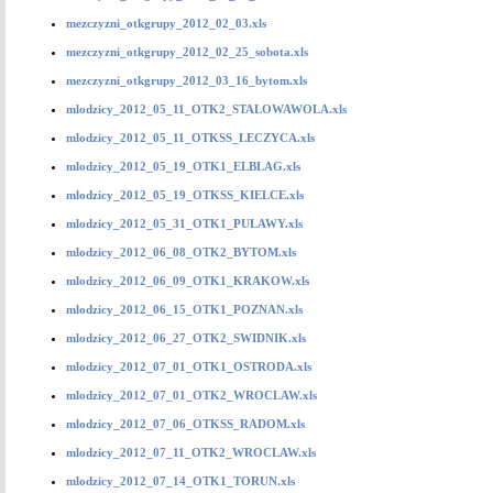
mezczyzni_otkgrupy_2012_02_03.xls
mezczyzni_otkgrupy_2012_02_25_sobota.xls
mezczyzni_otkgrupy_2012_03_16_bytom.xls
mlodzicy_2012_05_11_OTK2_STALOWAWOLA.xls
mlodzicy_2012_05_11_OTKSS_LECZYCA.xls
mlodzicy_2012_05_19_OTK1_ELBLAG.xls
mlodzicy_2012_05_19_OTKSS_KIELCE.xls
mlodzicy_2012_05_31_OTK1_PULAWY.xls
mlodzicy_2012_06_08_OTK2_BYTOM.xls
mlodzicy_2012_06_09_OTK1_KRAKOW.xls
mlodzicy_2012_06_15_OTK1_POZNAN.xls
mlodzicy_2012_06_27_OTK2_SWIDNIK.xls
mlodzicy_2012_07_01_OTK1_OSTRODA.xls
mlodzicy_2012_07_01_OTK2_WROCLAW.xls
mlodzicy_2012_07_06_OTKSS_RADOM.xls
mlodzicy_2012_07_11_OTK2_WROCLAW.xls
mlodzicy_2012_07_14_OTK1_TORUN.xls