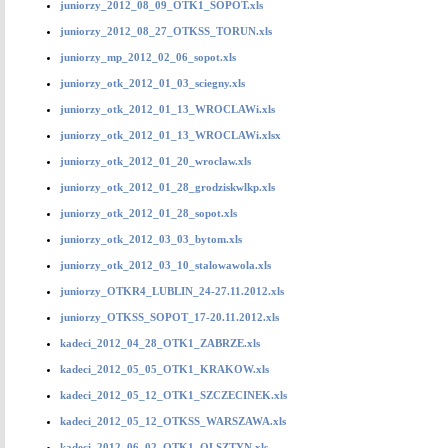
juniorzy_2012_08_09_OTK1_SOPOT.xls
juniorzy_2012_08_27_OTKSS_TORUN.xls
juniorzy_mp_2012_02_06_sopot.xls
juniorzy_otk_2012_01_03_sciegny.xls
juniorzy_otk_2012_01_13_WROCLAWi.xls
juniorzy_otk_2012_01_13_WROCLAWi.xlsx
juniorzy_otk_2012_01_20_wroclaw.xls
juniorzy_otk_2012_01_28_grodziskwlkp.xls
juniorzy_otk_2012_01_28_sopot.xls
juniorzy_otk_2012_03_03_bytom.xls
juniorzy_otk_2012_03_10_stalowawola.xls
juniorzy_OTKR4_LUBLIN_24-27.11.2012.xls
juniorzy_OTKSS_SOPOT_17-20.11.2012.xls
kadeci_2012_04_28_OTK1_ZABRZE.xls
kadeci_2012_05_05_OTK1_KRAKOW.xls
kadeci_2012_05_12_OTK1_SZCZECINEK.xls
kadeci_2012_05_12_OTKSS_WARSZAWA.xls
kadeci_2012_06_02_OTK1_OLSZTYN.xls