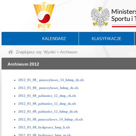
KALENDARZ
KLASYFIKACJE
Znajdujesz się:
Wyniki
> Archiwum
BA
Archiwum 2012
2012_01_08_ puszczykowo_14_hdmp_dz.xls
2012_01_08_ puszczykowo_hdmp_dz.xls
2012_01_08_pabianice_12_dmp_ch.xls
2012_01_08_pabianice_12_dmp_dz.xls
2012_01_08_pabianice_12_hdmp_dz.xls
2012_01_08_puszczykowo_14_hdmp_ch.xls
2012_03_08_bydgoszcz_hmp_k.xls
2012_03_08_bydgoszcz_hmp_m.xls