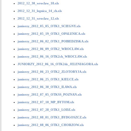
2012_12_30_wroclaw_18.xls
2012_12_31_legnica_14_ch.xls
2012_12_31_wroclaw_12.xls
juniorzy_2012_05_05_OTK1_SCIEGNY.xls
juniorzy_2012_05_19_OTK1_OPALENICA.xls
juniorzy_2012_06_02_OTK1_POBIEDZISKA.xls
juniorzy_2012_06_09_OTK2_WROCLAW.xls
juniorzy_2012_06_16_OTK2ch_WROCLAW.xls
JUNIORZY_2012_06_16_OTK2dz_JELENIAGORA.xls
juniorzy_2012_06_23_OTK2_ZLOTORYJA.xls
juniorzy_2012_06_25_OTK1_KIELCE.xls
juniorzy_2012_06_30_OTK1_ILAWA.xls
juniorzy_2012_07_05_OTKSS_POZNAN.xls
juniorzy_2012_07_10_MP_BYTOM.xls
juniorzy_2012_07_28_OTK1_LODZ.xls
juniorzy_2012_08_01_OTK1_BYDGOSZCZ.xls
juniorzy_2012_08_06_OTK1_CHORZOW.xls