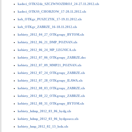
kadeci_OTKS2dz_SZCZWNOZDROJ_24-27.11.2012.xls
kadeci_OTKSS_CHORZOW_17-20.11.2012.xls
kob_OTKgr_PUSZCZYK_17-19.11.2012.xls
kob_OTKgr_ZABRZE_16-18.11.2012.xls
kobiety_2012_04_27_OTKgrupy_BYTOM.xls
kobiety_2012_06_21_DMP_POZNAN.xls
kobiety_2012_06_24_MP_LEGNICA.xls
kobiety_2012_07_06_OTKgrupy_ZABRZE.doc
kobiety_2012_07_09_MMP21_POZNAN.xls
kobiety_2012_07_24_OTKgrupy_ZABRZE.xls
kobiety_2012_07_28_OTKgrupy_ILAWA.xls
kobiety_2012_08_03_OTKgrupy_ZABRZE.xls
kobiety_2012_08_22_OTKgrupy_ZABRZE.xls
kobiety_2012_08_31_OTKgrupy_BYTOM.xls
kobiety_hdmp_2012_03_06_bydg.xls
kobiety_hdmp_2012_03_06_bydgoszcz.xls
kobiety_hmp_2012_02_13_lodz.xls