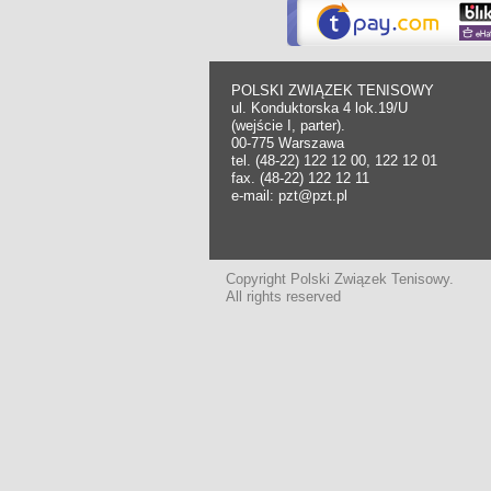
POLSKI ZWIĄZEK TENISOWY
ul. Konduktorska 4 lok.19/U
(wejście I, parter).
00-775 Warszawa
tel. (48-22) 122 12 00, 122 12 01
fax. (48-22) 122 12 11
e-mail: pzt@pzt.pl
Copyright Polski Związek Tenisowy.
All rights reserved