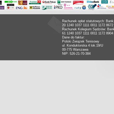
Rachunek opłat statutowych: Bank
20 1240 1037 1111 0011 1172 8672
Rachunek Kolegium Sędziów: Ban
61 1240 1037 1111 0011 1172 8904
Dane do faktur:
Polski Związek Tenisowy
ul. Konduktorska 4 lok.19/U
00-775 Warszawa
NIP: 526-21-70-384