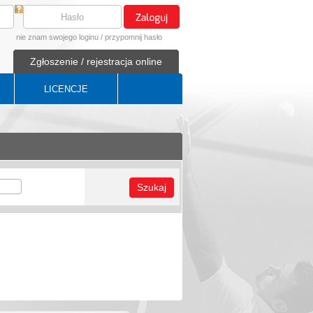
nie znam swojego loginu
/
przypomnij hasło
Zgłoszenie / rejestracja online
LICENCJE
Szukaj