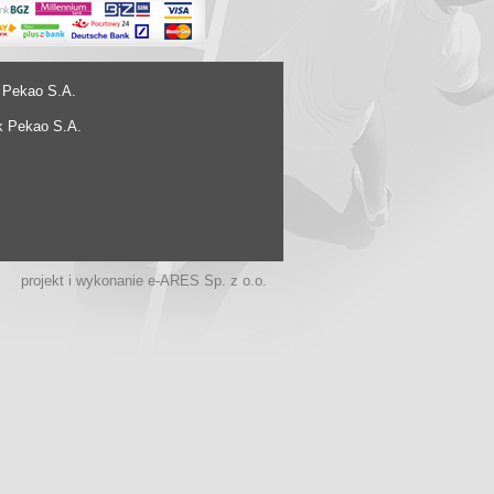
 Pekao S.A.
k Pekao S.A.
projekt i wykonanie
e-ARES Sp. z o.o.