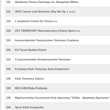
151
Akademia Tenisa Ziemnego im. Skugariew Wiktor
151
SNTC tennis club Brwinów (Sky Net Sp. z o.o.)
153
L'academie Centre De Tennis s.c.
153
ATZ TENISPOINT Warszawa przy Chiwes Sport s.c.
153
Inowrocławskie Towarzystwo Tenisowe Goplania
153
KS Tęcza-Społem Kielce
153
Częstochowskie Stowarzyszenie Tenisowe
153
Fundacja Klub Tenisowy Astra Książenice
159
Klub Tenisowy Zabrze
159
BKS GEM Biała Podlaska
159
Międzyszkolny Uczniowski Klub Sportowy "Ziółka - Akademia Sportowa"
159
Sport Klub Kryspinów