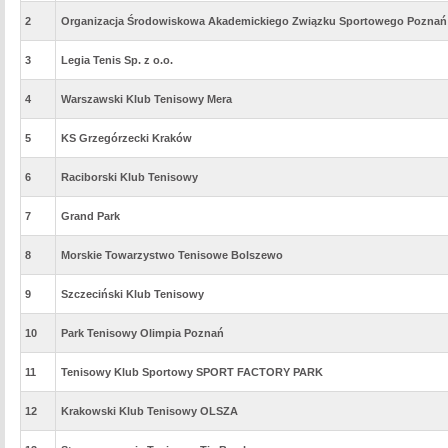
2
Organizacja Środowiskowa Akademickiego Związku Sportowego Poznań
3
Legia Tenis Sp. z o.o.
4
Warszawski Klub Tenisowy Mera
5
KS Grzegórzecki Kraków
6
Raciborski Klub Tenisowy
7
Grand Park
8
Morskie Towarzystwo Tenisowe Bolszewo
9
Szczeciński Klub Tenisowy
10
Park Tenisowy Olimpia Poznań
11
Tenisowy Klub Sportowy SPORT FACTORY PARK
12
Krakowski Klub Tenisowy OLSZA