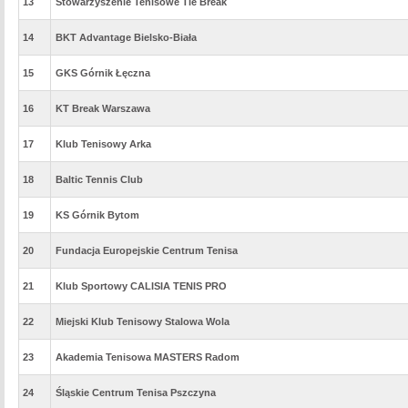
13
Stowarzyszenie Tenisowe Tie Break
14
BKT Advantage Bielsko-Biała
15
GKS Górnik Łęczna
16
KT Break Warszawa
17
Klub Tenisowy Arka
18
Baltic Tennis Club
19
KS Górnik Bytom
20
Fundacja Europejskie Centrum Tenisa
21
Klub Sportowy CALISIA TENIS PRO
22
Miejski Klub Tenisowy Stalowa Wola
23
Akademia Tenisowa MASTERS Radom
24
Śląskie Centrum Tenisa Pszczyna