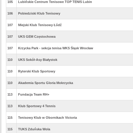
105
Lubińskie Centrum Tenisowe TOP TENIS Lubin
106
Pobiedziski Klub Tenisowy
107
Miejski Klub Tenisowy Łódź
107
UKS GEM Częstochowa
107
Krzycka Park - sekcja tenisa WKS Śląsk Wrocław
110
UKS Sokół-Asy Białystok
110
Ryterski Klub Sportowy
110
Akademia Sportu Gloria Mokrzycka
113
Fundacja Team RH+
113
Klub Sportowy 4 Tennis
115
Tenisowy Klub w Obornikach Victoria
115
TUKS Zduńska Wola