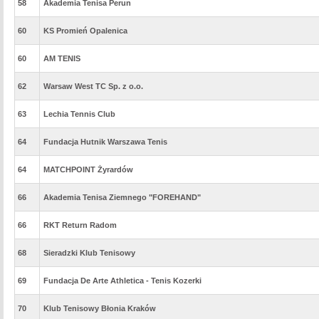
58
Akademia Tenisa Perun
60
KS Promień Opalenica
60
AM TENIS
62
Warsaw West TC Sp. z o.o.
63
Lechia Tennis Club
64
Fundacja Hutnik Warszawa Tenis
64
MATCHPOINT Żyrardów
66
Akademia Tenisa Ziemnego "FOREHAND"
66
RKT Return Radom
68
Sieradzki Klub Tenisowy
69
Fundacja De Arte Athletica - Tenis Kozerki
70
Klub Tenisowy Błonia Kraków