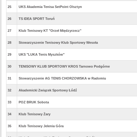
25
UKS Akademia Tenisa SetPoint Olsztyn
26
TS IDEA SPORT Toruń
27
Klub Tenisowy KT "Orzeł Międzyrzecz"
28
Stowarzyszenie Tenisowy Klub Sportowy Wesoła
29
UKS "LUKA Tenis Myszków"
30
TENISOWY KLUB SPORTOWY KROS Tarnowo Podgórne
31
Stowarzyszenie AG TENIS CHORZOWSKA w Radomiu
32
Akademicki Związek Sportowy Łódź
33
POZ BRUK Sobota
34
Klub Tenisowy Żary
35
Klub Tenisowy Jelenia Góra