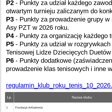
P2
- Punkty za udział każdego zawodn
otwartym turnieju zaliczanym do kon
P3
- Punkty za prowadzenie grupy w
Asy PZT w 2026 roku.
P4
- Punkty za organizację każdego t
P5
- Punkty za udział w rozgrywkach 
Tenisowej Lidze Dziecięcych Duetów
P6
- Punkty dodatkowe (zaświadczen
prowadzenie klas tenisowych i inne 
regulamin_klub_roku_tenis_10_2026.
Lp.
Nazwa klubu
1
Fundacja ArKademia