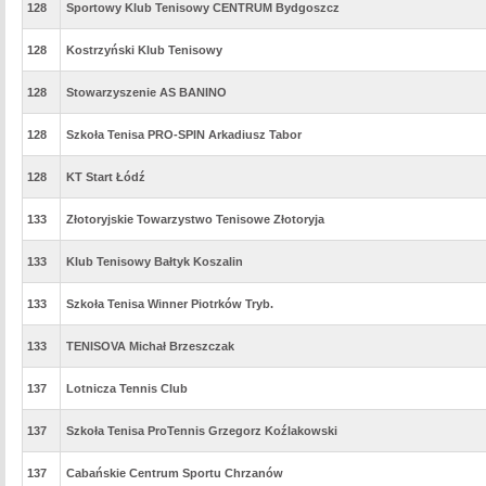
128
Sportowy Klub Tenisowy CENTRUM Bydgoszcz
128
Kostrzyński Klub Tenisowy
128
Stowarzyszenie AS BANINO
128
Szkoła Tenisa PRO-SPIN Arkadiusz Tabor
128
KT Start Łódź
133
Złotoryjskie Towarzystwo Tenisowe Złotoryja
133
Klub Tenisowy Bałtyk Koszalin
133
Szkoła Tenisa Winner Piotrków Tryb.
133
TENISOVA Michał Brzeszczak
137
Lotnicza Tennis Club
137
Szkoła Tenisa ProTennis Grzegorz Koźlakowski
137
Cabańskie Centrum Sportu Chrzanów