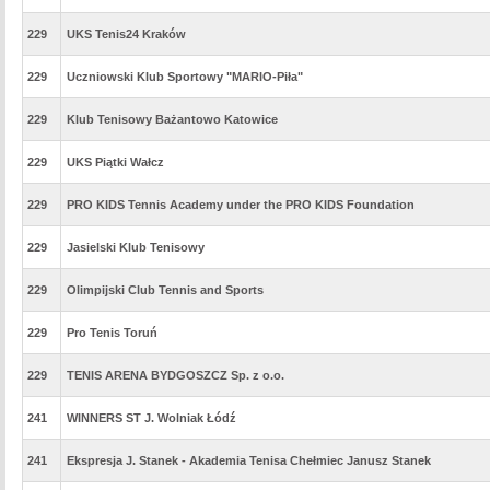
229
UKS Tenis24 Kraków
229
Uczniowski Klub Sportowy "MARIO-Piła"
229
Klub Tenisowy Bażantowo Katowice
229
UKS Piątki Wałcz
229
PRO KIDS Tennis Academy under the PRO KIDS Foundation
229
Jasielski Klub Tenisowy
229
Olimpijski Club Tennis and Sports
229
Pro Tenis Toruń
229
TENIS ARENA BYDGOSZCZ Sp. z o.o.
241
WINNERS ST J. Wolniak Łódź
241
Ekspresja J. Stanek - Akademia Tenisa Chełmiec Janusz Stanek