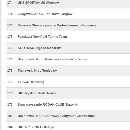
174
UKS SPORTAKUS Wrocław
174
Głogowskie Tow. Tenisowe Głogów
176
Sławskie Stowarzyszenie Badmintonowo-Tenisowe
176
Fundacja Nowiński Tennis Team
176
KORTMAX Jagoda Konarska
176
Uczniowski Klub Tenisowy Lachowicz Tennis
176
Tarnowski Klub Tenisowy
176
TT SCORE Elbląg
176
UKS Nyska Szkoła Tenisa
176
Stowarzyszenie RODAN CLUB Skrzynki
184
Uczniowski Klub Sportowy "Jedynka" Ciechocinek
184
UKS RP SPORT Olsztyn