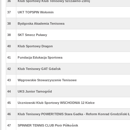
36
Klub Sportowy Klub Tenisowy Szczawno-Zdrój
37
UKT TOPSPIN Wołomin
38
Bydgoska Akademia Tenisowa
38
SKT Smecz Puławy
40
Klub Sportowy Dragon
41
Fundacja Edukacja Sportowa
42
Klub Tenisowy GAT Gdańsk
43
Węgrowskie Stowarzyszenie Tenisowe
44
UKS Junior Tarnogród
45
Uczniowski Klub Sportowy WSCHODNIA 12 Kielce
46
Klub Tenisowy POWER!TENIS Stara Gadka - Reform Konrad Grodziński 
47
SPINNER TENNIS CLUB Piotr Półkośnik