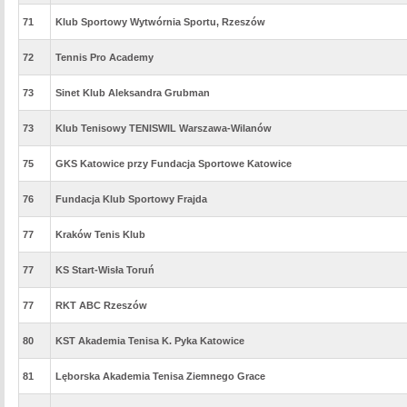
71
Klub Sportowy Wytwórnia Sportu, Rzeszów
72
Tennis Pro Academy
73
Sinet Klub Aleksandra Grubman
73
Klub Tenisowy TENISWIL Warszawa-Wilanów
75
GKS Katowice przy Fundacja Sportowe Katowice
76
Fundacja Klub Sportowy Frajda
77
Kraków Tenis Klub
77
KS Start-Wisła Toruń
77
RKT ABC Rzeszów
80
KST Akademia Tenisa K. Pyka Katowice
81
Lęborska Akademia Tenisa Ziemnego Grace