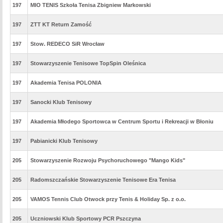
197
MIO TENIS Szkoła Tenisa Zbigniew Markowski
197
ZTT KT Return Zamość
197
Stow. REDECO SiR Wrocław
197
Stowarzyszenie Tenisowe TopSpin Oleśnica
197
Akademia Tenisa POLONIA
197
Sanocki Klub Tenisowy
197
Akademia Młodego Sportowca w Centrum Sportu i Rekreacji w Błoniu
197
Pabianicki Klub Tenisowy
205
Stowarzyszenie Rozwoju Psychoruchowego "Mango Kids"
205
Radomszczańskie Stowarzyszenie Tenisowe Era Tenisa
205
VAMOS Tennis Club Otwock przy Tenis & Holiday Sp. z o.o.
205
Uczniowski Klub Sportowy PCR Pszczyna