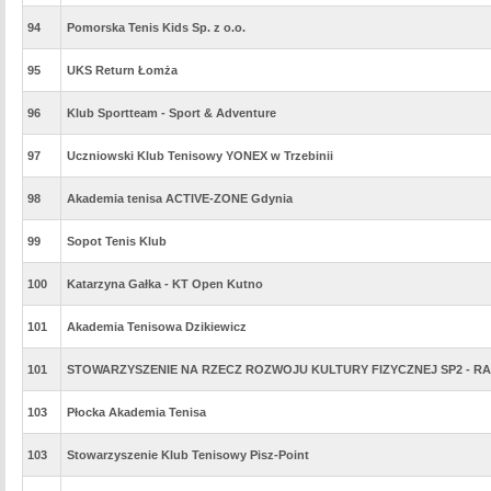
94
Pomorska Tenis Kids Sp. z o.o.
95
UKS Return Łomża
96
Klub Sportteam - Sport & Adventure
97
Uczniowski Klub Tenisowy YONEX w Trzebinii
98
Akademia tenisa ACTIVE-ZONE Gdynia
99
Sopot Tenis Klub
100
Katarzyna Gałka - KT Open Kutno
101
Akademia Tenisowa Dzikiewicz
101
STOWARZYSZENIE NA RZECZ ROZWOJU KULTURY FIZYCZNEJ SP2 - 
103
Płocka Akademia Tenisa
103
Stowarzyszenie Klub Tenisowy Pisz-Point