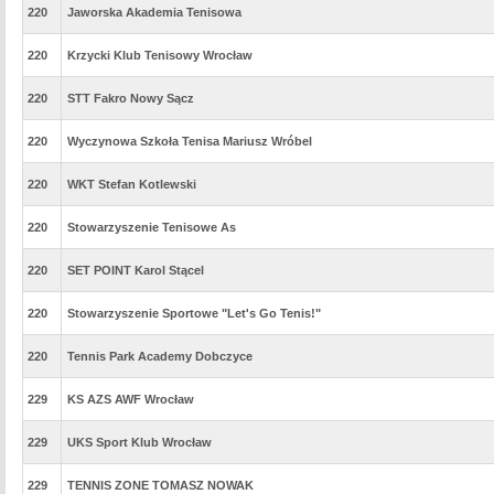
220
Jaworska Akademia Tenisowa
220
Krzycki Klub Tenisowy Wrocław
220
STT Fakro Nowy Sącz
220
Wyczynowa Szkoła Tenisa Mariusz Wróbel
220
WKT Stefan Kotlewski
220
Stowarzyszenie Tenisowe As
220
SET POINT Karol Stącel
220
Stowarzyszenie Sportowe "Let's Go Tenis!"
220
Tennis Park Academy Dobczyce
229
KS AZS AWF Wrocław
229
UKS Sport Klub Wrocław
229
TENNIS ZONE TOMASZ NOWAK