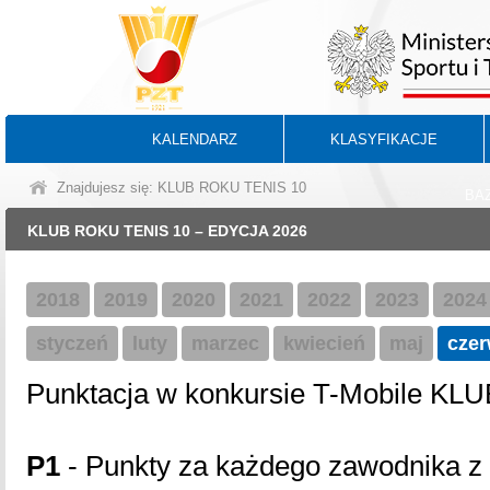
KALENDARZ
KLASYFIKACJE
Znajdujesz się: KLUB ROKU TENIS 10
BA
KLUB ROKU TENIS 10 – EDYCJA 2026
2018
2019
2020
2021
2022
2023
2024
styczeń
luty
marzec
kwiecień
maj
czer
Punktacja w konkursie T-Mobile KL
P1
- Punkty za każdego zawodnika z l