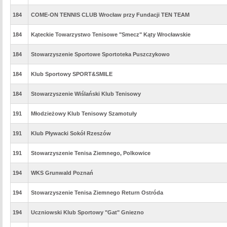
184
COME-ON TENNIS CLUB Wrocław przy Fundacji TEN TEAM
184
Kąteckie Towarzystwo Tenisowe "Smecz" Kąty Wrocławskie
184
Stowarzyszenie Sportowe Sportoteka Puszczykowo
184
Klub Sportowy SPORT&SMILE
184
Stowarzyszenie Wiślański Klub Tenisowy
191
Młodzieżowy Klub Tenisowy Szamotuły
191
Klub Pływacki Sokół Rzeszów
191
Stowarzyszenie Tenisa Ziemnego, Polkowice
194
WKS Grunwald Poznań
194
Stowarzyszenie Tenisa Ziemnego Return Ostróda
194
Uczniowski Klub Sportowy "Gat" Gniezno