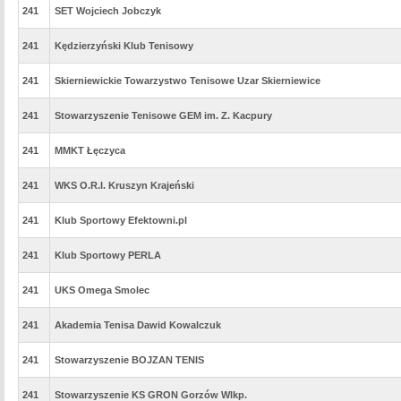
241
SET Wojciech Jobczyk
241
Kędzierzyński Klub Tenisowy
241
Skierniewickie Towarzystwo Tenisowe Uzar Skierniewice
241
Stowarzyszenie Tenisowe GEM im. Z. Kacpury
241
MMKT Łęczyca
241
WKS O.R.I. Kruszyn Krajeński
241
Klub Sportowy Efektowni.pl
241
Klub Sportowy PERLA
241
UKS Omega Smolec
241
Akademia Tenisa Dawid Kowalczuk
241
Stowarzyszenie BOJZAN TENIS
241
Stowarzyszenie KS GRON Gorzów Wlkp.