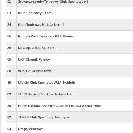
81
Stowarzyszenie-Tenisowy Klub Sportowy AS
83
Klub Sportowy Czarni
84
Klub Tenisowy Kubala Ustroń
85
Rumski Klub Tenisowy RKT Rumia
85
MTC Sp. z o.o. Sp. kom.
85
UKT Chemik Puławy
88
WTS DeSki Warszawa
89
Miejski Klub Sportowy AVIA Świdnik
89
TUKS Kozica Piotrków Trybunalski
89
Korty Tenisowe FAMILY GARDEN Michał Ankudowicz
92
TENES Klub Sportowy Jawczyce
93
Droga Mistrzów