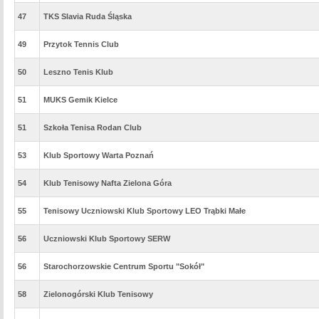
47
TKS Slavia Ruda Śląska
49
Przytok Tennis Club
50
Leszno Tenis Klub
51
MUKS Gemik Kielce
51
Szkoła Tenisa Rodan Club
53
Klub Sportowy Warta Poznań
54
Klub Tenisowy Nafta Zielona Góra
55
Tenisowy Uczniowski Klub Sportowy LEO Trąbki Małe
56
Uczniowski Klub Sportowy SERW
56
Starochorzowskie Centrum Sportu "Sokół"
58
Zielonogórski Klub Tenisowy