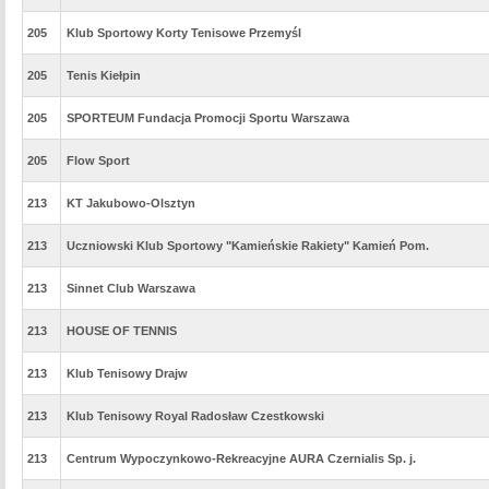
205
Klub Sportowy Korty Tenisowe Przemyśl
205
Tenis Kiełpin
205
SPORTEUM Fundacja Promocji Sportu Warszawa
205
Flow Sport
213
KT Jakubowo-Olsztyn
213
Uczniowski Klub Sportowy "Kamieńskie Rakiety" Kamień Pom.
213
Sinnet Club Warszawa
213
HOUSE OF TENNIS
213
Klub Tenisowy Drajw
213
Klub Tenisowy Royal Radosław Czestkowski
213
Centrum Wypoczynkowo-Rekreacyjne AURA Czernialis Sp. j.