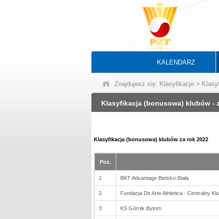
KALENDARZ
Znajdujesz się:
Klasyfikacje
> Klasyf
Klasyfikacja (bonusowa) klubów - 
Klasyfikacja (bonusowa) klubów za rok 2022
Poz.
1
BKT Advantage Bielsko-Biała
2
Fundacja De Arte Athletica - Centralny K
3
KS Górnik Bytom