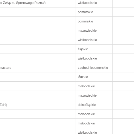
go Związku Sportowego Poznań
wielkopolskie
pomorskie
pomorskie
mazowieckie
wielkopolskie
śląskie
wielkopolskie
omasters
zachodniopomorskie
łódzkie
małopolskie
mazowieckie
Zdrój
dolnośląskie
małopolskie
małopolskie
wielkopolskie