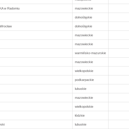
KA w Radomiu
mazowieckie
dolnośląskie
 Wrocław
dolnośląskie
mazowieckie
mazowieckie
warmińsko-mazurskie
mazowieckie
wielkopolskie
podkarpackie
lubuskie
mazowieckie
wielkopolskie
łódzkie
ski
lubuskie