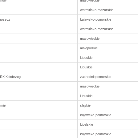
anów
mazowieckie
warmińsko-mazurskie
goszcz
kujawsko-pomorskie
warmińsko-mazurskie
mazowieckie
małopolskie
lubuskie
lubuskie
ARK Kołobrzeg
zachodniopomorskie
mazowieckie
lubuskie
miej
śląskie
kujawsko-pomorskie
lubelskie
kujawsko-pomorskie