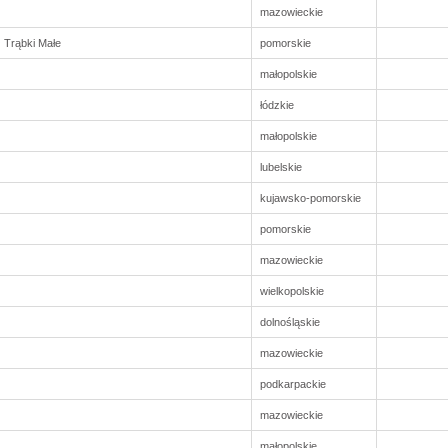
mazowieckie
 Trąbki Małe
pomorskie
małopolskie
łódzkie
małopolskie
lubelskie
kujawsko-pomorskie
pomorskie
mazowieckie
wielkopolskie
dolnośląskie
mazowieckie
podkarpackie
mazowieckie
małopolskie