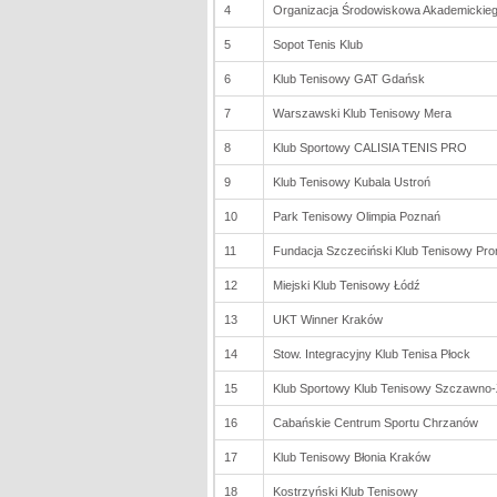
4
Organizacja Środowiskowa Akademickie
5
Sopot Tenis Klub
6
Klub Tenisowy GAT Gdańsk
7
Warszawski Klub Tenisowy Mera
8
Klub Sportowy CALISIA TENIS PRO
9
Klub Tenisowy Kubala Ustroń
10
Park Tenisowy Olimpia Poznań
11
Fundacja Szczeciński Klub Tenisowy Pr
12
Miejski Klub Tenisowy Łódź
13
UKT Winner Kraków
14
Stow. Integracyjny Klub Tenisa Płock
15
Klub Sportowy Klub Tenisowy Szczawno-
16
Cabańskie Centrum Sportu Chrzanów
17
Klub Tenisowy Błonia Kraków
18
Kostrzyński Klub Tenisowy