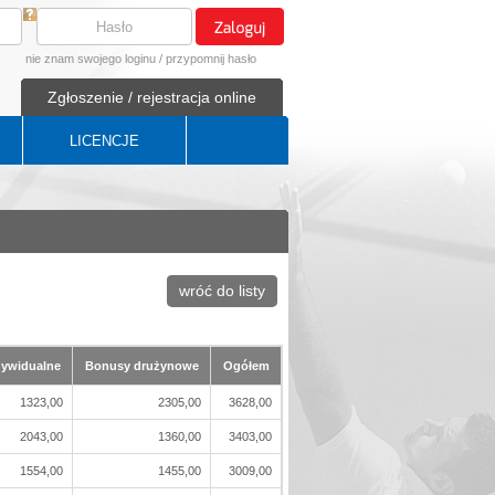
nie znam swojego loginu
/
przypomnij hasło
Zgłoszenie / rejestracja online
LICENCJE
wróć do listy
dywidualne
Bonusy drużynowe
Ogółem
1323,00
2305,00
3628,00
2043,00
1360,00
3403,00
1554,00
1455,00
3009,00