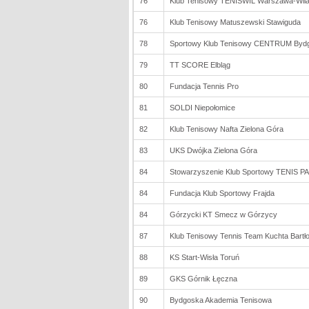
76
Klub Tenisowy TENISWIL Warszawa-Wil
76
Klub Tenisowy Matuszewski Stawiguda
78
Sportowy Klub Tenisowy CENTRUM Byd
79
TT SCORE Elbląg
80
Fundacja Tennis Pro
81
SOLDI Niepołomice
82
Klub Tenisowy Nafta Zielona Góra
83
UKS Dwójka Zielona Góra
84
Stowarzyszenie Klub Sportowy TENIS P
84
Fundacja Klub Sportowy Frajda
84
Górzycki KT Smecz w Górzycy
87
Klub Tenisowy Tennis Team Kuchta Bartło
88
KS Start-Wisła Toruń
89
GKS Górnik Łęczna
90
Bydgoska Akademia Tenisowa