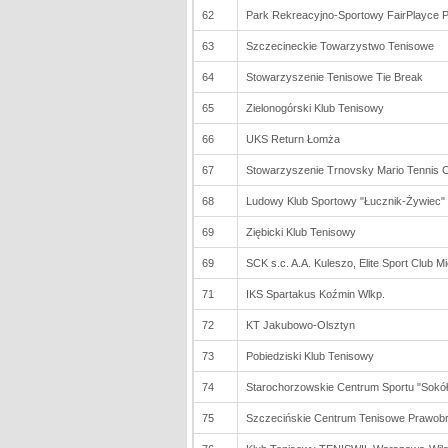
62
Park Rekreacyjno-Sportowy FairPlayce 
63
Szczecineckie Towarzystwo Tenisowe
64
Stowarzyszenie Tenisowe Tie Break
65
Zielonogórski Klub Tenisowy
66
UKS Return Łomża
67
Stowarzyszenie Trnovsky Mario Tennis 
68
Ludowy Klub Sportowy "Łucznik-Żywiec"
69
Ziębicki Klub Tenisowy
69
SCK s.c. A.A. Kuleszo, Elite Sport Club M
71
IKS Spartakus Koźmin Wlkp.
72
KT Jakubowo-Olsztyn
73
Pobiedziski Klub Tenisowy
74
Starochorzowskie Centrum Sportu "Sokół
75
Szczecińskie Centrum Tenisowe Prawob