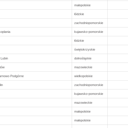
małopolskie
łódzkie
zachodniopomorskie
oplania
kujawsko-pomorskie
łódzkie
świętokrzyskie
 Lubin
dolnośląskie
ntów
mazowieckie
nowo Podgórne
wielkopolskie
in
zachodniopomorskie
kujawsko-pomorskie
mazowieckie
małopolskie
małopolskie