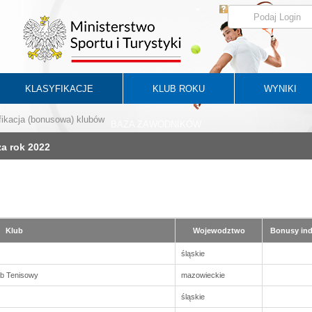
KLASYFIKACJE
KLUB ROKU
WYNIKI
ikacja (bonusowa) klubów
BAZA ZAWODNIKÓW
za rok 2022
Klub
Wojewodztwo
Bonusy in
śląskie
lub Tenisowy
mazowieckie
śląskie