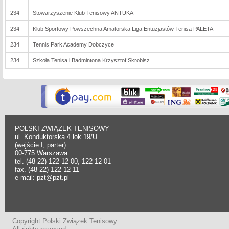
234
Stowarzyszenie Klub Tenisowy ANTUKA
234
Klub Sportowy Powszechna Amatorska Liga Entuzjastów Tenisa PALETA
234
Tennis Park Academy Dobczyce
234
Szkoła Tenisa i Badmintona Krzysztof Skrobisz
POLSKI ZWIĄZEK TENISOWY
ul. Konduktorska 4 lok.19/U
(wejście I, parter).
00-775 Warszawa
tel. (48-22) 122 12 00, 122 12 01
fax. (48-22) 122 12 11
e-mail: pzt@pzt.pl
Copyright Polski Związek Tenisowy.