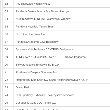
62
IKS Spartakus Koźmin Wlkp.
63
Fundacja Zostań Asem - Ace Tennis Raszyn
64
Klub Tenisowy TENISWIL Warszawa-Wilanów
64
Fundacja Nowiński Tennis Team
66
UKS Sport Klub Wrocław
67
Fundacja Akademia GKS Bełchatów
68
Sportowy Klub Tenisowy CENTRUM Bydgoszcz
69
TENISOWY KLUB SPORTOWY KROS Tarnowo Podgórne
70
Stowarzyszenie Tenisowe Tie Break
71
Akademicki Związek Sportowy Łódź
72
Integracyjny Klub Sportowy Osób Niepełnosprawnych "LOB"
73
Grand Park
74
Klub Sportowy Rybnickie Towarzystwo Tenisowe
75
L'academie Centre De Tennis s.c.