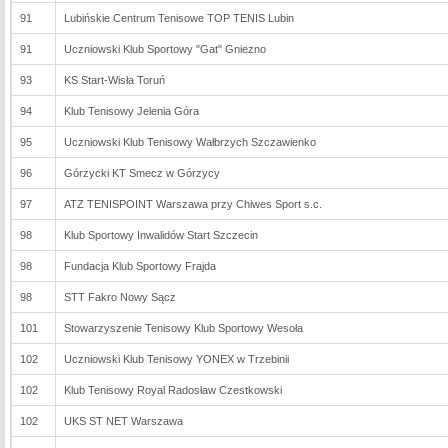
91
Lubińskie Centrum Tenisowe TOP TENIS Lubin
91
Uczniowski Klub Sportowy "Gat" Gniezno
93
KS Start-Wisła Toruń
94
Klub Tenisowy Jelenia Góra
95
Uczniowski Klub Tenisowy Wałbrzych Szczawienko
96
Górzycki KT Smecz w Górzycy
97
ATZ TENISPOINT Warszawa przy Chiwes Sport s.c.
98
Klub Sportowy Inwalidów Start Szczecin
98
Fundacja Klub Sportowy Frajda
98
STT Fakro Nowy Sącz
101
Stowarzyszenie Tenisowy Klub Sportowy Wesoła
102
Uczniowski Klub Tenisowy YONEX w Trzebinii
102
Klub Tenisowy Royal Radosław Czestkowski
102
UKS ST NET Warszawa