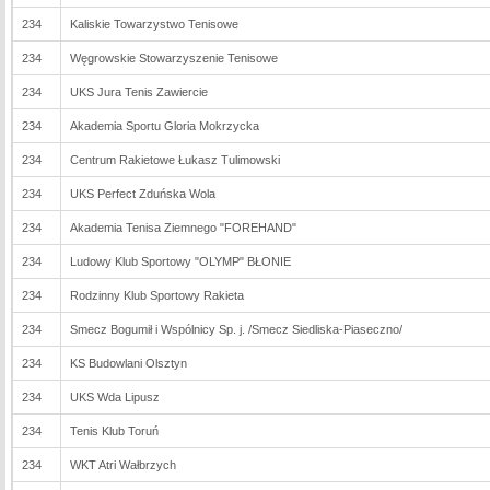
234
Kaliskie Towarzystwo Tenisowe
234
Węgrowskie Stowarzyszenie Tenisowe
234
UKS Jura Tenis Zawiercie
234
Akademia Sportu Gloria Mokrzycka
234
Centrum Rakietowe Łukasz Tulimowski
234
UKS Perfect Zduńska Wola
234
Akademia Tenisa Ziemnego "FOREHAND"
234
Ludowy Klub Sportowy "OLYMP" BŁONIE
234
Rodzinny Klub Sportowy Rakieta
234
Smecz Bogumił i Wspólnicy Sp. j. /Smecz Siedliska-Piaseczno/
234
KS Budowlani Olsztyn
234
UKS Wda Lipusz
234
Tenis Klub Toruń
234
WKT Atri Wałbrzych