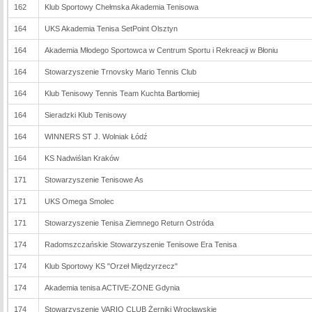
162
Klub Sportowy Chełmska Akademia Tenisowa
164
UKS Akademia Tenisa SetPoint Olsztyn
164
Akademia Młodego Sportowca w Centrum Sportu i Rekreacji w Błoniu
164
Stowarzyszenie Trnovsky Mario Tennis Club
164
Klub Tenisowy Tennis Team Kuchta Bartłomiej
164
Sieradzki Klub Tenisowy
164
WINNERS ST J. Wolniak Łódź
164
KS Nadwiślan Kraków
171
Stowarzyszenie Tenisowe As
171
UKS Omega Smolec
171
Stowarzyszenie Tenisa Ziemnego Return Ostróda
174
Radomszczańskie Stowarzyszenie Tenisowe Era Tenisa
174
Klub Sportowy KS "Orzeł Międzyrzecz"
174
Akademia tenisa ACTIVE-ZONE Gdynia
174
Stowarzyszenie VARIO CLUB Żerniki Wrocławskie