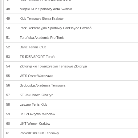
48
Miejski Klub Sportowy AVIA Świdnik
49
Klub Tenisowy Błonia Kraków
50
Park Rekreacyjno-Sportowy FairPlayce Poznań
51
Toruńska Akademia Pro Tenis
52
Baltic Tennis Club
53
TS IDEA SPORT Toruń
54
Złotoryjskie Towarzystwo Tenisowe Złotoryja
55
WTS Orzeł Warszawa
56
Bydgoska Akademia Tenisowa
57
KT Jakubowo-Olsztyn
58
Leszno Tenis Klub
59
DSSN Aktywni Wrocław
60
UKT Winner Kraków
61
Pobiedziski Klub Tenisowy