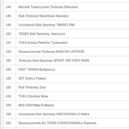
146
Morskie Towarzystwo Tenisowe Bolszewo
146
Klub Tenisowy Bażantowo Katowice
146
Uczniowski Klub Sportowy "MARIO-Piła"
152
TENES Klub Sportowy Jawczyce
152
TUKS Kozica Piotrków Trybunalski
154
Stowarzyszenie Tenisowe RANCHO USTROŃ
155
Tenisowy Klub Sportowy SPORT FACTORY PARK
155
FAST TENNIS Bydgoszcz
155
SKT Smecz Puławy
155
Klub Tenisowy Żary
159
TUKS Zduńska Wola
159
BKS GEM Biała Podlaska
159
Uczniowski Klub Sportowy WSCHODNIA 12 Kielce
162
Stowarzyszenie AG TENIS CHORZOWSKA w Radomiu