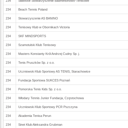
234
Sławskie Stowarzyszenie Badmintonowo-Tenisowe
234
Beach Tennis Poland
234
Stowarzyszenie AS BANINO
234
Tenisowy Klub w Obornikach Victoria
234
SKF MINDSPORTS
234
Szamotulski Klub Tenisowy
234
Masters Konstanty Król Andrzej Cudny Sp. j.
234
Tenis Pruszków Sp. z o.o.
234
Uczniowski Klub Sportowy AS TENIS, Starachowice
234
Fundacja Sportowa SUKCES Poznań
234
Pomorska Tenis Kids Sp. z o.o.
234
Włodary Tennis Junior Fundacja, Częstochowa
234
Uczniowski Klub Sportowy PCR Pszczyna
234
Akademia Tenisa Perun
234
Sinet Klub Aleksandra Grubman