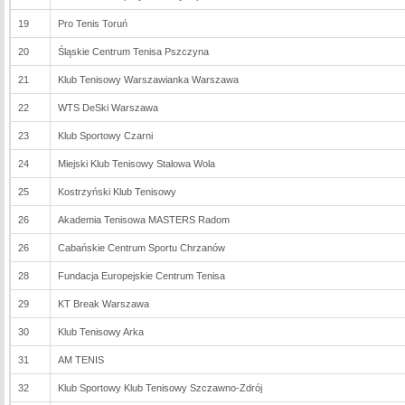
19
Pro Tenis Toruń
20
Śląskie Centrum Tenisa Pszczyna
21
Klub Tenisowy Warszawianka Warszawa
22
WTS DeSki Warszawa
23
Klub Sportowy Czarni
24
Miejski Klub Tenisowy Stalowa Wola
25
Kostrzyński Klub Tenisowy
26
Akademia Tenisowa MASTERS Radom
26
Cabańskie Centrum Sportu Chrzanów
28
Fundacja Europejskie Centrum Tenisa
29
KT Break Warszawa
30
Klub Tenisowy Arka
31
AM TENIS
32
Klub Sportowy Klub Tenisowy Szczawno-Zdrój