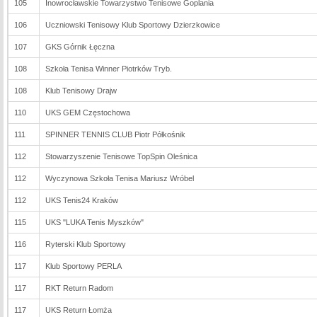
105
Inowrocławskie Towarzystwo Tenisowe Goplania
106
Uczniowski Tenisowy Klub Sportowy Dzierzkowice
107
GKS Górnik Łęczna
108
Szkoła Tenisa Winner Piotrków Tryb.
108
Klub Tenisowy Drajw
110
UKS GEM Częstochowa
111
SPINNER TENNIS CLUB Piotr Półkośnik
112
Stowarzyszenie Tenisowe TopSpin Oleśnica
112
Wyczynowa Szkoła Tenisa Mariusz Wróbel
112
UKS Tenis24 Kraków
115
UKS "LUKA Tenis Myszków"
116
Ryterski Klub Sportowy
117
Klub Sportowy PERLA
117
RKT Return Radom
117
UKS Return Łomża