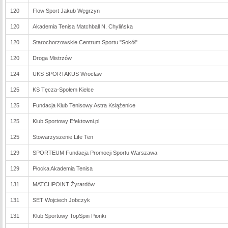
120
Flow Sport Jakub Węgrzyn
120
Akademia Tenisa Matchball N. Chylińska
120
Starochorzowskie Centrum Sportu "Sokół"
120
Droga Mistrzów
124
UKS SPORTAKUS Wrocław
125
KS Tęcza-Społem Kielce
125
Fundacja Klub Tenisowy Astra Książenice
125
Klub Sportowy Efektowni.pl
125
Stowarzyszenie Life Ten
129
SPORTEUM Fundacja Promocji Sportu Warszawa
129
Płocka Akademia Tenisa
131
MATCHPOINT Żyrardów
131
SET Wojciech Jobczyk
131
Klub Sportowy TopSpin Pionki