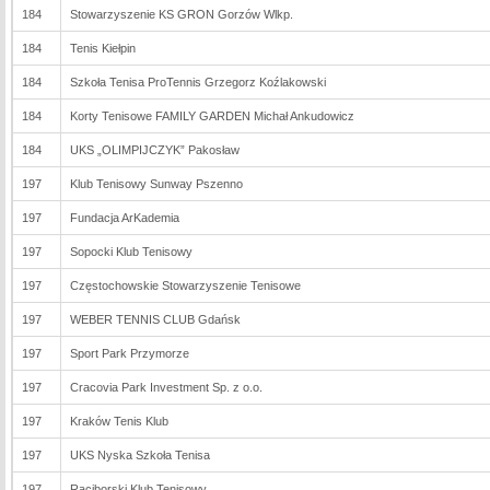
184
Stowarzyszenie KS GRON Gorzów Wlkp.
184
Tenis Kiełpin
184
Szkoła Tenisa ProTennis Grzegorz Koźlakowski
184
Korty Tenisowe FAMILY GARDEN Michał Ankudowicz
184
UKS „OLIMPIJCZYK” Pakosław
197
Klub Tenisowy Sunway Pszenno
197
Fundacja ArKademia
197
Sopocki Klub Tenisowy
197
Częstochowskie Stowarzyszenie Tenisowe
197
WEBER TENNIS CLUB Gdańsk
197
Sport Park Przymorze
197
Cracovia Park Investment Sp. z o.o.
197
Kraków Tenis Klub
197
UKS Nyska Szkoła Tenisa
197
Raciborski Klub Tenisowy