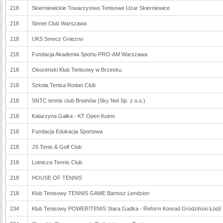
218
Skierniewickie Towarzystwo Tenisowe Uzar Skierniewice
218
Sinnet Club Warszawa
218
UKS Smecz Gniezno
218
Fundacja Akademia Sportu PRO-AM Warszawa
218
Okocimski Klub Tenisowy w Brzesku
218
Szkoła Tenisa Rodan Club
218
SNTC tennis club Brwinów (Sky Net Sp. z o.o.)
218
Katarzyna Gałka - KT Open Kutno
218
Fundacja Edukacja Sportowa
218
JS Tenis & Golf Club
218
Lotnicza Tennis Club
218
HOUSE OF TENNIS
218
Klub Tenisowy TENNIS GAME Bartosz Lendzion
234
Klub Tenisowy POWER!TENIS Stara Gadka - Reform Konrad Grodziński Łódź