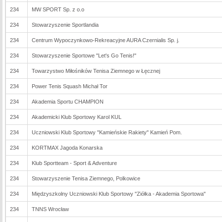
234
MW SPORT Sp. z o.o
234
Stowarzyszenie Sportlandia
234
Centrum Wypoczynkowo-Rekreacyjne AURA Czernialis Sp. j.
234
Stowarzyszenie Sportowe "Let's Go Tenis!"
234
Towarzystwo Miłośników Tenisa Ziemnego w Łęcznej
234
Power Tenis Squash Michał Tor
234
Akademia Sportu CHAMPION
234
Akademicki Klub Sportowy Karol KUL
234
Uczniowski Klub Sportowy "Kamieńskie Rakiety" Kamień Pom.
234
KORTMAX Jagoda Konarska
234
Klub Sportteam - Sport & Adventure
234
Stowarzyszenie Tenisa Ziemnego, Polkowice
234
Międzyszkolny Uczniowski Klub Sportowy "Ziółka - Akademia Sportowa"
234
TNNS Wrocław