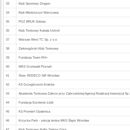
33
Klub Sportowy Dragon
34
Klub Miedzeszyn Warszawa
35
POZ BRUK Sobota
35
Klub Tenisowy Kubala Ustroń
37
Warsaw West TC Sp. z o.o.
38
Zielonogórski Klub Tenisowy
39
Fundacja Team RH+
40
WKS Grunwald Poznań
41
Stow. REDECO SiR Wrocław
42
KS Grzegórzecki Kraków
43
Akademia Tenisowa Zabrze przy Zabrzańskiej Agencji Realizacji Inwestycji Sp 
44
Fundacja Eurotenis Łódź
45
KS Promień Opalenica
46
Krzycka Park - sekcja tenisa WKS Śląsk Wrocław
47
Klub Tenisowy Nafta Zielona Góra