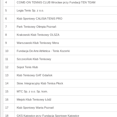
4
COME-ON TENNIS CLUB Wrocław przy Fundacji TEN TEAM
5
Legia Tenis Sp. z o.o.
6
Klub Sportowy CALISIA TENIS PRO
7
Park Tenisowy Olimpia Poznań
8
Krakowski Klub Tenisowy OLSZA
9
Warszawski Klub Tenisowy Mera
10
Fundacja De Arte Athletica - Tenis Kozerki
11
Szczeciński Klub Tenisowy
12
Sopot Tenis Klub
13
Klub Tenisowy GAT Gdańsk
14
Stow. Integracyjny Klub Tenisa Płock
15
MTC Sp. z o.o. Sp. kom.
16
Miejski Klub Tenisowy Łódź
17
Klub Sportowy Warta Poznań
18
GKS Katowice przy Fundacja Sportowe Katowice