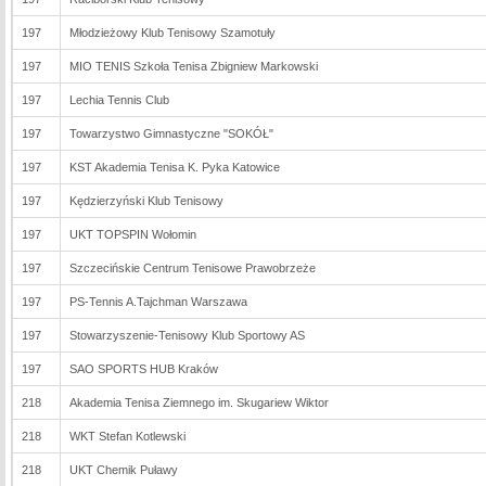
197
Młodzieżowy Klub Tenisowy Szamotuły
197
MIO TENIS Szkoła Tenisa Zbigniew Markowski
197
Lechia Tennis Club
197
Towarzystwo Gimnastyczne "SOKÓŁ"
197
KST Akademia Tenisa K. Pyka Katowice
197
Kędzierzyński Klub Tenisowy
197
UKT TOPSPIN Wołomin
197
Szczecińskie Centrum Tenisowe Prawobrzeże
197
PS-Tennis A.Tajchman Warszawa
197
Stowarzyszenie-Tenisowy Klub Sportowy AS
197
SAO SPORTS HUB Kraków
218
Akademia Tenisa Ziemnego im. Skugariew Wiktor
218
WKT Stefan Kotlewski
218
UKT Chemik Puławy