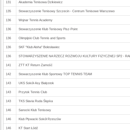
131
Akademia Tenisowa Dzikiewicz
135
Stowarzyszenie Tenisowy Szczecin - Centrum Tenisowe Warszewo
136
Wojnar Tennis Academy
136
Stowarzyszenie Klub Tenisowy Pisz-Point
136
Olimpijski Club Tennis and Sports
136
SKF "Klub Aloha" Bolesławiec
136
STOWARZYSZENIE NA RZECZ ROZWOJU KULTURY FIZYCZNEJ SP2 - R
141
ZTT KT Return Zamość
142
Stowarzyszenie Klub Sportowy TOP TENNIS TEAM
143
UKS Sokół-Asy Białystok
143
Przytok Tennis Club
143
TKS Slavia Ruda Śląska
146
Sanocki Klub Tenisowy
146
Klub Pływacki Sokół Rzeszów
146
KT Start Łódź