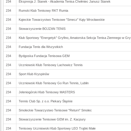
234
Ekspresja J. Stanek - Akademia Tenisa Chełmiec Janusz Stanek
234
Rumski Klub Tenisowy RKT Rumia
234
Kąteckie Towarzystwo Tenisowe "Smecz" Kąty Wrocławskie
234
Stowarzyszenie BOJZAN TENIS
234
Klub Sportowy "Energetyk" Gryfino, Amatorska Sekcja Tenisa Ziemnego w Gryf
234
Fundacja Tenis dla Wszystkich
234
Bydgoska Fundacja Tenisowa GEM
234
Uczniowski Klub Tenisowy Lachowicz Tennis
234
Sport Klub Kryspinów
234
Uczniowski Klub Tenisowy Go Run Tennis, Lublin
234
Jeleniogórski Klub Tenisowy MASTERS
234
Tennis Club Sp. z o.o. Piekary Śląskie
234
Smoleckie Towarzystwo Tenisowe "Return" Smolec
234
Stowarzyszenie Tenisowe GEM im. Z. Kacpury
234
Tenisowy Uczniowski Klub Sportowy LEO Trąbki Małe