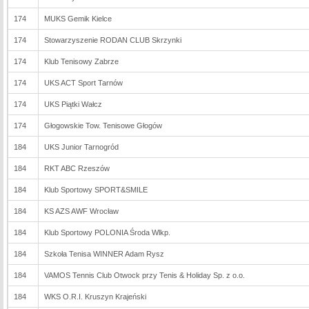
174
MUKS Gemik Kielce
174
Stowarzyszenie RODAN CLUB Skrzynki
174
Klub Tenisowy Zabrze
174
UKS ACT Sport Tarnów
174
UKS Piątki Wałcz
174
Głogowskie Tow. Tenisowe Głogów
184
UKS Junior Tarnogród
184
RKT ABC Rzeszów
184
Klub Sportowy SPORT&SMILE
184
KS AZS AWF Wrocław
184
Klub Sportowy POLONIA Środa Wlkp.
184
Szkoła Tenisa WINNER Adam Rysz
184
VAMOS Tennis Club Otwock przy Tenis & Holiday Sp. z o.o.
184
WKS O.R.I. Kruszyn Krajeński