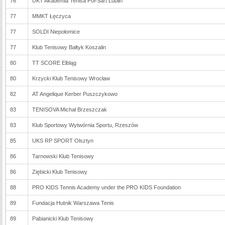
76
UKT Akademia Tenisa Pol-Sart Lublin
77
MMKT Łęczyca
77
SOLDI Niepołomice
77
Klub Tenisowy Bałtyk Koszalin
80
TT SCORE Elbląg
80
Krzycki Klub Tenisowy Wrocław
82
AT Angelique Kerber Puszczykowo
83
TENISOVA Michał Brzeszczak
83
Klub Sportowy Wytwórnia Sportu, Rzeszów
85
UKS RP SPORT Olsztyn
86
Tarnowski Klub Tenisowy
86
Ziębicki Klub Tenisowy
88
PRO KIDS Tennis Academy under the PRO KIDS Foundation
89
Fundacja Hutnik Warszawa Tenis
89
Pabianicki Klub Tenisowy