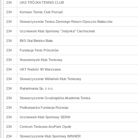
234
UKS TRÓJKA TENNIS CLUB
234
Kortowo Tennis Club Poznań
234
Stowarzyszenie Tenisa Ziemnego Return-Opoczno Białaczów
234
Uczniowski Klub Sportowy "Jedynka" Ciechocinek
234
BKS Stal Bielsko-Biała
234
Fundacja Tenis Prószków
234
Nowotomyski Klub Tenisowy
234
UKT Radość 90 Warszawa
234
Stowarzyszenie Wiślański Klub Tenisowy
234
Rakietmania Sp. z o.o.
234
Stowarzyszenie Grudziądzka Akademia Tenisa
234
Podkarpacka Fundacja Rozwoju
234
Uczniowski Klub Sportowy SERW
234
Centrum Tenisowe AcePark Opole
234
Stowarzyszenie Klub Sportowy WINNER