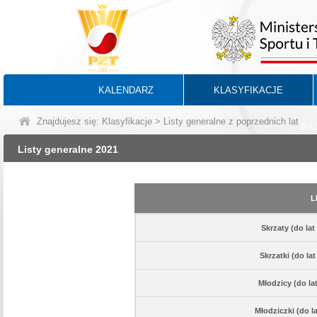
KALENDARZ
KLASYFIKACJE
Znajdujesz się:
Klasyfikacje
> Listy generalne z poprzednich lat
BA
Listy generalne 2021
L
Skrzaty (do lat
Skrzatki (do lat
Młodzicy (do lat
Młodziczki (do la