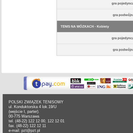
gra pojedync
gra podwójn
TENIS NA WÓZKACH - Kobiety
gra pojedync
gra podwójn
POLSKI ZWIĄZEK TENISOWY
ul. Konduktorska 4 lok.19/U
(wejście I, parter).
00-775 Warszawa
tel. (48-22) 122 12 00, 122 12 01
fax. (48-22) 122 12 11
e-mail: pzt@pzt.pl