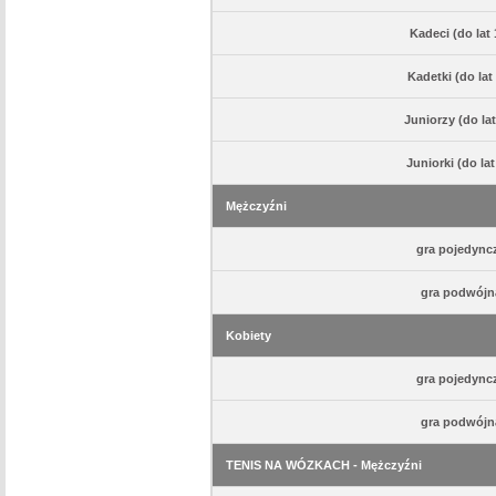
Kadeci (do lat 
Kadetki (do lat
Juniorzy (do lat
Juniorki (do lat
Mężczyźni
gra pojedync
gra podwójn
Kobiety
gra pojedync
gra podwójn
TENIS NA WÓZKACH - Mężczyźni