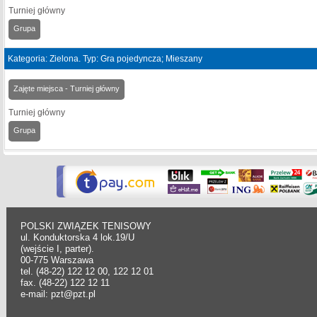
Turniej główny
Grupa
Kategoria: Zielona. Typ: Gra pojedyncza; Mieszany
Zajęte miejsca - Turniej główny
Turniej główny
Grupa
POLSKI ZWIĄZEK TENISOWY
ul. Konduktorska 4 lok.19/U
(wejście I, parter).
00-775 Warszawa
tel. (48-22) 122 12 00, 122 12 01
fax. (48-22) 122 12 11
e-mail: pzt@pzt.pl