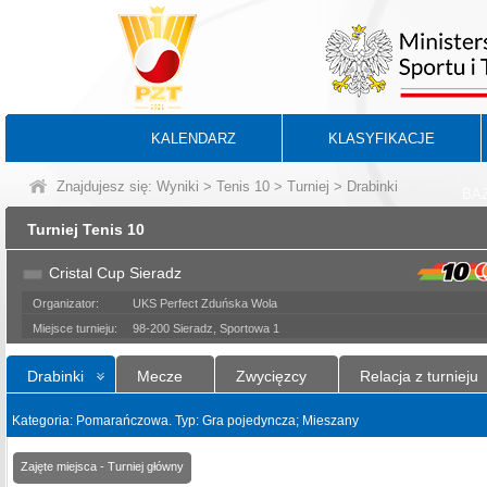
KALENDARZ
KLASYFIKACJE
Znajdujesz się:
Wyniki
>
Tenis 10
>
Turniej
> Drabinki
BA
Turniej Tenis 10
Cristal Cup Sieradz
Organizator:
UKS Perfect Zduńska Wola
Miejsce turnieju:
98-200 Sieradz, Sportowa 1
Drabinki
Mecze
Zwycięzcy
Relacja z turnieju
Kategoria: Pomarańczowa. Typ: Gra pojedyncza; Mieszany
Zajęte miejsca - Turniej główny