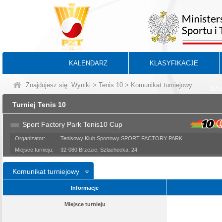
KALENDARZ
KLASYFIKACJE
Znajdujesz się:
Wyniki
>
Tenis 10
> Komunikat turniejowy
BA
Turniej Tenis 10
Sport Factory Park Tenis10 Cup
Organizator:
Tenisowy Klub Sportowy SPORT FACTORY PARK
Miejsce turnieju:
32-080 Brzezie, Szlachecka, 24
Komunikat turniejowy
Informacje
Miejsce turnieju