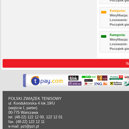
Początek gie
Kategoria:
Weryfikacja:
Losowanie:
Początek gie
Kategoria:
Weryfikacja:
Losowanie:
Początek gie
W
POLSKI ZWIĄZEK TENISOWY
ul. Konduktorska 4 lok.19/U
(wejście I, parter).
00-775 Warszawa
tel. (48-22) 122 12 00, 122 12 01
fax. (48-22) 122 12 11
e-mail: pzt@pzt.pl