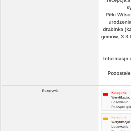
recepcja.
s
Piłki Wilso
urodzenia
drabinka (k
gemów; 3:3 t
Informacje 
Pozostałe
Rozgrywki
Kategoria:
Weryfikacja:
Losowanie:
Początek gie
Kategoria:
Weryfikacja:
Losowanie: