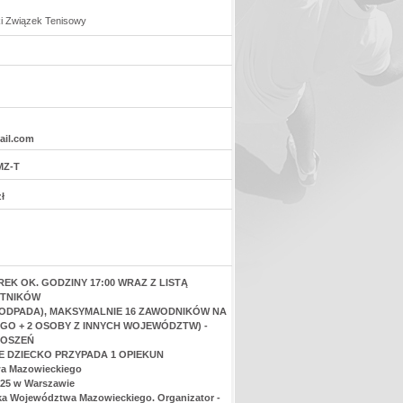
ki Związek Tenisowy
ail.com
MZ-T
ł
EK OK. GODZINY 17:00 WRAZ Z LISTĄ
STNIKÓW
ODPADA), MAKSYMALNIE 16 ZAWODNIKÓW NA
O + 2 OSOBY Z INNYCH WOJEWÓDZTW) -
ŁOSZEŃ
E DZIECKO PRZYPADA 1 OPIEKUN
wa Mazowieckiego
125 w Warszawie
ałka Województwa Mazowieckiego. Organizator -