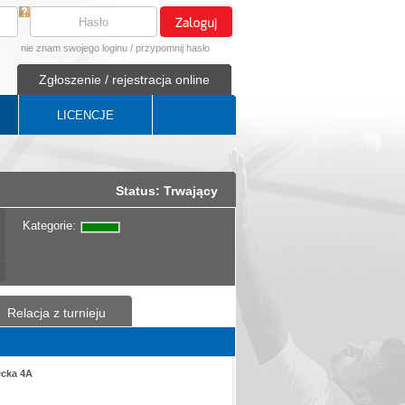
nie znam swojego loginu
/
przypomnij hasło
Zgłoszenie / rejestracja online
LICENCJE
Status: Trwający
Kategorie:
Relacja z turnieju
ecka 4A