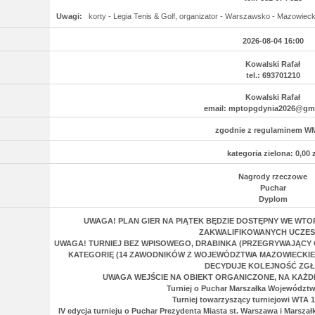
Uwagi:
korty - Legia Tenis & Golf, organizator - Warszawsko - Mazowiec
2026-08-04 16:00
Kowalski Rafał
tel.: 693701210
Kowalski Rafał
email: mptopgdynia2026@gm
zgodnie z regulaminem W
kategoria zielona: 0,00 z
Nagrody rzeczowe
Puchar
Dyplom
UWAGA! PLAN GIER NA PIĄTEK BĘDZIE DOSTĘPNY WE WTOR
ZAKWALIFIKOWANYCH UCZE
UWAGA! TURNIEJ BEZ WPISOWEGO, DRABINKA (PRZEGRYWAJĄCY 
KATEGORIĘ (14 ZAWODNIKÓW Z WOJEWÓDZTWA MAZOWIECKIEG
DECYDUJE KOLEJNOŚĆ ZG
UWAGA WEJŚCIE NA OBIEKT ORGANICZONE, NA KAŻD
Turniej o Puchar Marszałka Województ
Turniej towarzyszący turniejowi WTA 
IV edycja turnieju o Puchar Prezydenta Miasta st. Warszawa i Marsz