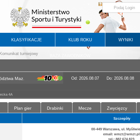
KLASYFIKACJE
KLUB ROKU
WYNIKI
Komunikat turniejowy
BAZA ZAWODNIKÓW
wództwa Maz.
Od: 2026.08.07
Do: 2026.08.08
iecka 4A
Plan gier
Drabinki
Mecze
Zwycięzcy
Szczegóły
00-449 Warszawa, ul. Myśliwi
email: wmzt@wmzt.pl
tel.: 882 674 823