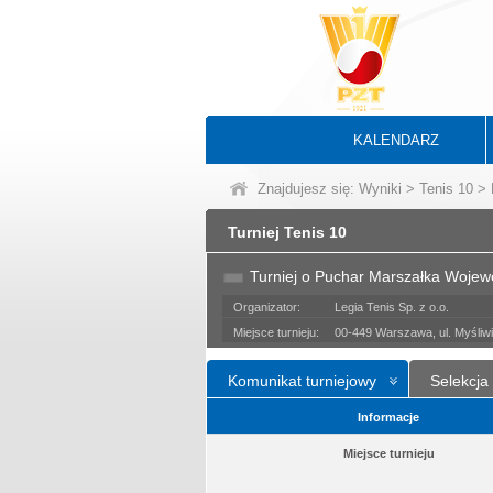
KALENDARZ
Znajdujesz się:
Wyniki
>
Tenis 10
> 
Turniej Tenis 10
Turniej o Puchar Marszałka Woje
Organizator:
Legia Tenis Sp. z o.o.
Miejsce turnieju:
00-449 Warszawa, ul. Myśliw
Komunikat turniejowy
Selekcja
Informacje
Miejsce turnieju