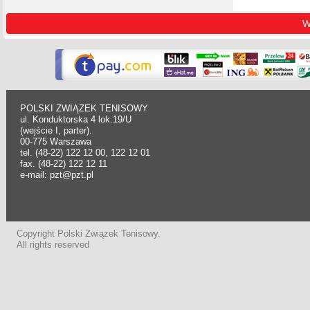
W
POLSKI ZWIĄZEK TENISOWY
ul. Konduktorska 4 lok.19/U
(wejście I, parter).
00-775 Warszawa
tel. (48-22) 122 12 00, 122 12 01
fax. (48-22) 122 12 11
e-mail: pzt@pzt.pl
Copyright Polski Związek Tenisowy.
All rights reserved