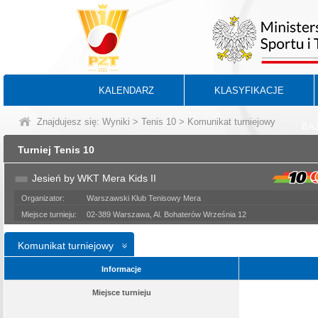
KALENDARZ
KLASYFIKACJE
Znajdujesz się:
Wyniki
>
Tenis 10
> Komunikat turniejowy
BA
Turniej Tenis 10
Jesień by WKT Mera Kids II
Organizator:
Warszawski Klub Tenisowy Mera
Miejsce turnieju:
02-389 Warszawa, Al. Bohaterów Września 12
Komunikat turniejowy
Informacje
Miejsce turnieju