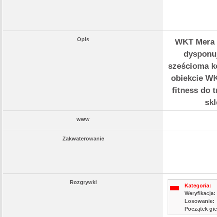
Opis
WKT Mera 
dysponuj
sześcioma k
obiekcie WK
fitness do t
skl
www
Zakwaterowanie
Rozgrywki
Kategoria:
Weryfikacja:
Losowanie:
Początek gie