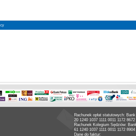
pcy
Rachunek opłat statutowych: Bank
20 1240 1037 1111 0011 1172 8672
Rachunek Kolegium Sędziów: Ban
61 1240 1037 1111 0011 1172 8904
Dane do faktur: