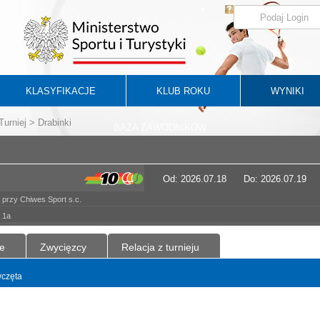
KLASYFIKACJE
KLUB ROKU
WYNIKI
Turniej
> Drabinki
BAZA ZAWODNIKÓW
Od: 2026.07.18
Do: 2026.07.19
rzy Chiwes Sport s.c.
 1a
e
Zwycięzcy
Relacja z turnieju
wczęta