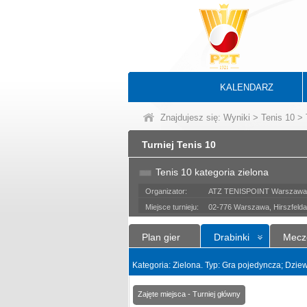
KALENDARZ
Znajdujesz się:
Wyniki
>
Tenis 10
>
Turniej Tenis 10
Tenis 10 kategoria zielona
Organizator:
ATZ TENISPOINT Warszawa p
Miejsce turnieju:
02-776 Warszawa, Hirszfelda
Plan gier
Drabinki
Mecz
Kategoria: Zielona. Typ: Gra pojedyncza; Dzie
Zajęte miejsca - Turniej główny