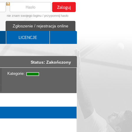
nie znam swojego loginu
/
przypomnij hasło
Zgłoszenie / rejestracja online
LICENCJE
Status: Zakończony
Kategorie: