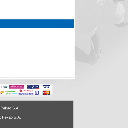
 Pekao S.A.
k Pekao S.A.