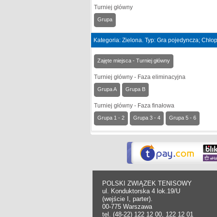
Turniej główny
Grupa
Kategoria: Zielona. Typ: Gra pojedyncza; Chło
Zajęte miejsca - Turniej główny
Turniej główny - Faza eliminacyjna
Grupa A
Grupa B
Turniej główny - Faza finałowa
Grupa 1 - 2
Grupa 3 - 4
Grupa 5 - 6
POLSKI ZWIĄZEK TENISOWY
ul. Konduktorska 4 lok.19/U
(wejście I, parter).
00-775 Warszawa
tel. (48-22) 122 12 00, 122 12 01