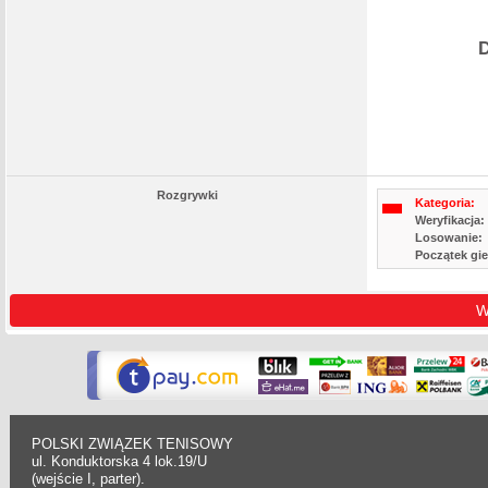
D
Rozgrywki
Kategoria:
Weryfikacja:
Losowanie:
Początek gie
W
POLSKI ZWIĄZEK TENISOWY
ul. Konduktorska 4 lok.19/U
(wejście I, parter).