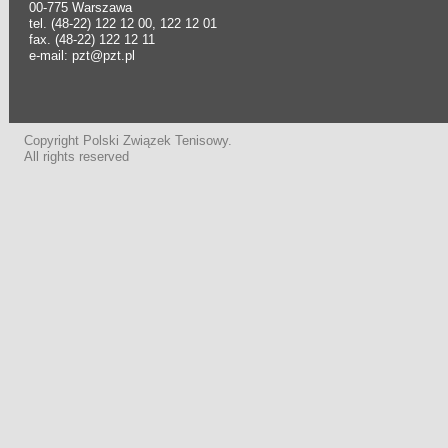
00-775 Warszawa
tel. (48-22) 122 12 00, 122 12 01
fax. (48-22) 122 12 11
e-mail: pzt@pzt.pl
Copyright Polski Związek Tenisowy.
All rights reserved