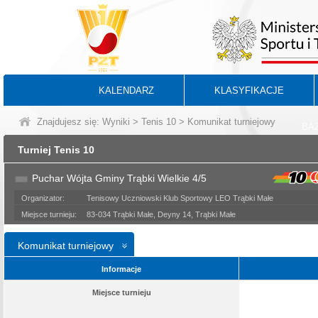
KALENDARZ
KLASYFIKACJE
Znajdujesz się:
Wyniki
>
Tenis 10
> Komunikat turniejowy
BA
Turniej Tenis 10
Puchar Wójta Gminy Trąbki Wielkie 4/5
Organizator:
Tenisowy Uczniowski Klub Sportowy LEO Trąbki Małe
Miejsce turnieju:
83-034 Trąbki Małe, Deyny 14, Trąbki Małe
Komunikat turniejowy
Informacje
Miejsce turnieju