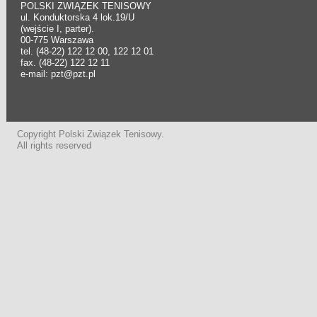
POLSKI ZWIĄZEK TENISOWY
ul. Konduktorska 4 lok.19/U
(wejście I, parter).
00-775 Warszawa
tel. (48-22) 122 12 00, 122 12 01
fax. (48-22) 122 12 11
e-mail: pzt@pzt.pl
Copyright Polski Związek Tenisowy.
All rights reserved