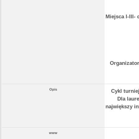
Miejsca I-II
Organizator
Opis
Cykl turni
Dla laur
największy i
www