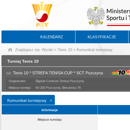
KALENDARZ
KLASYFIKACJE
Znajdujesz się:
Wyniki
>
Tenis 10
> Komunikat turniejowy
BA
Turniej Tenis 10
Tenis 10 * STREFA TENISA CUP * SCT Pszczyna
Organizator:
Śląskie Centrum Tenisa Pszczyna
Miejsce turnieju:
43-200 Pszczyna, Bieruńska 78
Komunikat turniejowy
Informacje
Miejsce turnieju