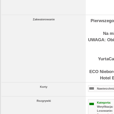
Zakwaterowanie
Pierwszego 
Na mi
UWAGA: Obie
YurtaCa
ECO Nieboró
Hotel 
Korty
Nawierzchnia
Rozgrywki
Kategoria:
Weryfikacja:
Losowanie: