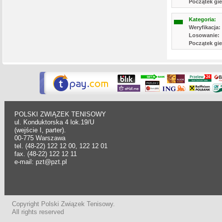
Początek gie
Kategoria:
Weryfikacja:
Losowanie:
Początek gie
POLSKI ZWIĄZEK TENISOWY
ul. Konduktorska 4 lok.19/U
(wejście I, parter).
00-775 Warszawa
tel. (48-22) 122 12 00, 122 12 01
fax. (48-22) 122 12 11
e-mail: pzt@pzt.pl
Copyright Polski Związek Tenisowy.
All rights reserved