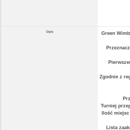
Opis
Green Wimby 
Przeznaczo
Pierwszeń
Zgodnie z re
Pr
Turniej prze
Ilość miejsc
Lista zaa