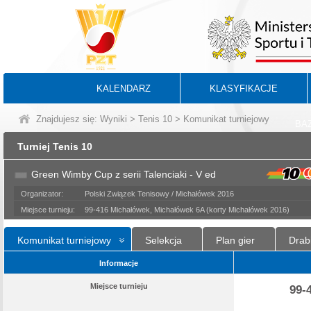
KALENDARZ
KLASYFIKACJE
Znajdujesz się:
Wyniki
>
Tenis 10
> Komunikat turniejowy
BA
Turniej Tenis 10
Green Wimby Cup z serii Talenciaki - V ed
Organizator:
Polski Związek Tenisowy / Michałówek 2016
Miejsce turnieju:
99-416 Michałówek, Michałówek 6A (korty Michałówek 2016)
Komunikat turniejowy
Selekcja
Plan gier
Drab
Informacje
Miejsce turnieju
99-