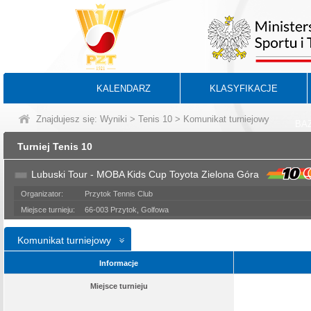
KALENDARZ
KLASYFIKACJE
Znajdujesz się:
Wyniki
>
Tenis 10
> Komunikat turniejowy
BA
Turniej Tenis 10
Lubuski Tour - MOBA Kids Cup Toyota Zielona Góra
Organizator:
Przytok Tennis Club
Miejsce turnieju:
66-003 Przytok, Golfowa
Komunikat turniejowy
Informacje
Miejsce turnieju