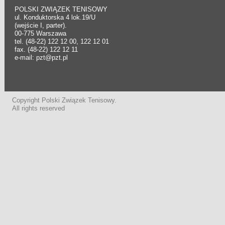
POLSKI ZWIĄZEK TENISOWY
ul. Konduktorska 4 lok.19/U
(wejście I, parter).
00-775 Warszawa
tel. (48-22) 122 12 00, 122 12 01
fax. (48-22) 122 12 11
e-mail: pzt@pzt.pl
Copyright Polski Związek Tenisowy.
All rights reserved