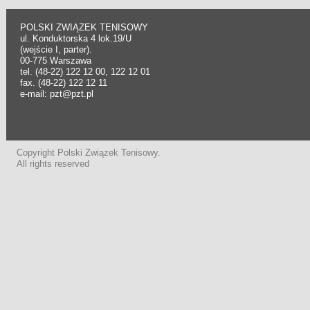
POLSKI ZWIĄZEK TENISOWY
ul. Konduktorska 4 lok.19/U
(wejście I, parter).
00-775 Warszawa
tel. (48-22) 122 12 00, 122 12 01
fax. (48-22) 122 12 11
e-mail: pzt@pzt.pl
Copyright Polski Związek Tenisowy.
All rights reserved