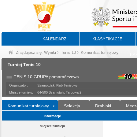
KALENDARZ
KLASYFIKACJE
Znajdujesz się:
Wyniki
>
Tenis 10
> Komunikat turniejowy
BA
Turniej Tenis 10
TENIS 10 GRUPA pomarańczowa
Organizator:
Szamotulski Klub Tenisowy
Miejsce turnieju:
64-500 Szamotuły, Targowa 2
Komunikat turniejowy
Selekcja
Drabinki
Mecz
Informacje
Miejsce turnieju