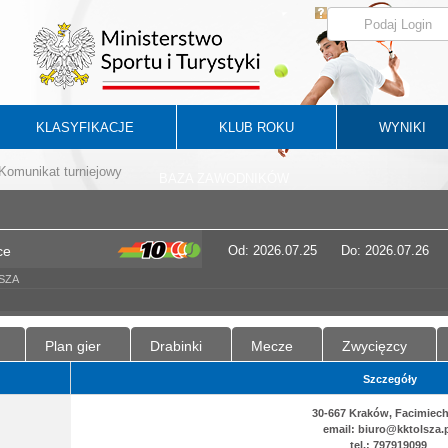
KLASYFIKACJE
KLUB ROKU
WYNIKI
Komunikat turniejowy
BAZA ZAWODNIKÓW
ce
Od: 2026.07.25
Do: 2026.07.26
LSZA
Plan gier
Drabinki
Mecze
Zwycięzcy
Szczegóły
30-667 Kraków, Facimiech
email: biuro@kktolsza.
tel.: 797919099