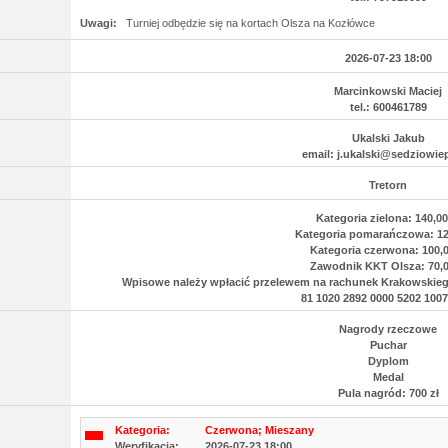
Uwagi:
Turniej odbędzie się na kortach Olsza na Kozłówce
2026-07-23 18:00
Marcinkowski Maciej
tel.: 600461789
Ukalski Jakub
email: j.ukalski@sedziowiep
Tretorn
Kategoria zielona: 140,00
Kategoria pomarańczowa: 120
Kategoria czerwona: 100,0
Zawodnik KKT Olsza: 70,0
Wpisowe należy wpłacić przelewem na rachunek Krakowskie
81 1020 2892 0000 5202 1007
Nagrody rzeczowe
Puchar
Dyplom
Medal
Pula nagród: 700 zł
Kategoria:
Czerwona; Mieszany
Weryfikacja:
2026-07-23 18:00