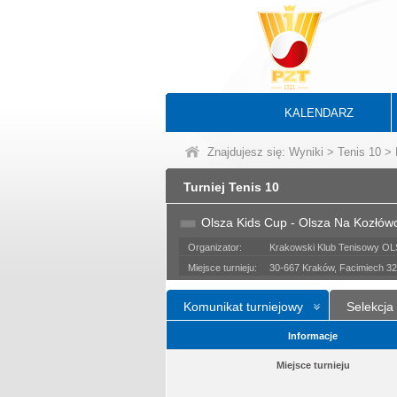
KALENDARZ
Znajdujesz się:
Wyniki
>
Tenis 10
> 
Turniej Tenis 10
Olsza Kids Cup - Olsza Na Kozłów
Organizator:
Krakowski Klub Tenisowy O
Miejsce turnieju:
30-667 Kraków, Facimiech 32
Komunikat turniejowy
Selekcja
Informacje
Miejsce turnieju