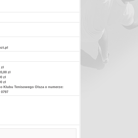
zt.pl
 zł
,00 zł
0 zł
0 zł
go Klubu Tenisowego Olsza o numerze:
 0797