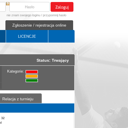
nie znam swojego loginu
/
przypomnij hasło
Zgłoszenie / rejestracja online
LICENCJE
Status: Trwający
Kategorie:
Relacja z turnieju
 32
pl