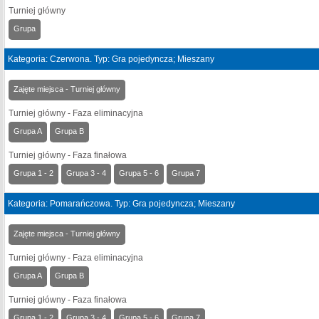
Turniej główny
Grupa
Kategoria: Czerwona. Typ: Gra pojedyncza; Mieszany
Zajęte miejsca - Turniej główny
Turniej główny - Faza eliminacyjna
Grupa A
Grupa B
Turniej główny - Faza finałowa
Grupa 1 - 2
Grupa 3 - 4
Grupa 5 - 6
Grupa 7
Kategoria: Pomarańczowa. Typ: Gra pojedyncza; Mieszany
Zajęte miejsca - Turniej główny
Turniej główny - Faza eliminacyjna
Grupa A
Grupa B
Turniej główny - Faza finałowa
Grupa 1 - 2
Grupa 3 - 4
Grupa 5 - 6
Grupa 7