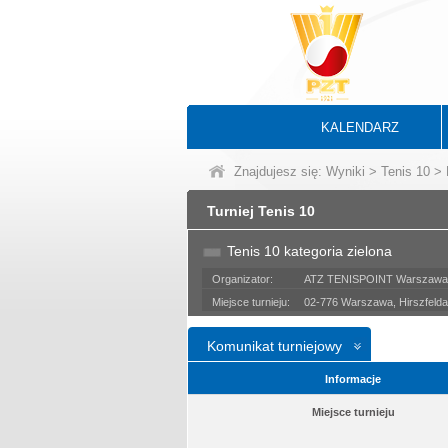
KALENDARZ
Znajdujesz się:
Wyniki
>
Tenis 10
> 
Turniej Tenis 10
Tenis 10 kategoria zielona
Organizator:
ATZ TENISPOINT Warszawa p
Miejsce turnieju:
02-776 Warszawa, Hirszfelda
Komunikat turniejowy
Informacje
Miejsce turnieju