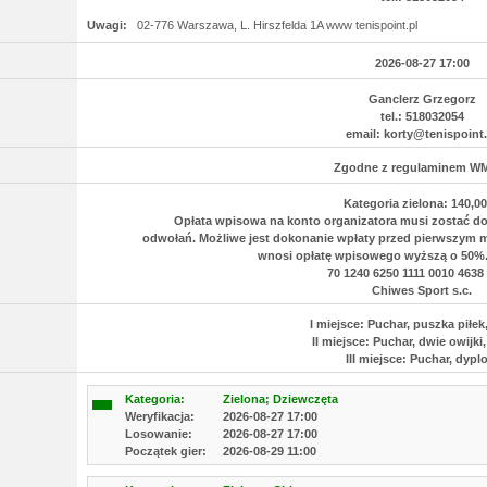
Uwagi:
02-776 Warszawa, L. Hirszfelda 1A www tenispoint.pl
2026-08-27 17:00
Ganclerz Grzegorz
tel.: 518032054
email: korty@tenispoint.
Zgodne z regulaminem W
Kategoria zielona: 140,00
Opłata wpisowa na konto organizatora musi zostać 
odwołań. Możliwe jest dokonanie wpłaty przed pierwszym
wnosi opłatę wpisowego wyższą o 50
70 1240 6250 1111 0010 4638
Chiwes Sport s.c.
I miejsce: Puchar, puszka piłe
II miejsce: Puchar, dwie owijki
III miejsce: Puchar, dyp
Kategoria:
Zielona; Dziewczęta
Weryfikacja:
2026-08-27 17:00
Losowanie:
2026-08-27 17:00
Początek gier:
2026-08-29 11:00