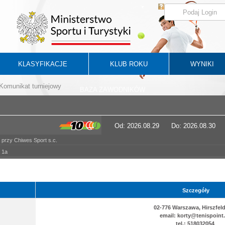
KLASYFIKACJE
KLUB ROKU
WYNIKI
Komunikat turniejowy
BAZA ZAWODNIKÓW
Od: 2026.08.29
Do: 2026.08.30
rzy Chiwes Sport s.c.
 1a
Szczegóły
02-776 Warszawa, Hirszfel
email: korty@tenispoint.
tel.: 518032054