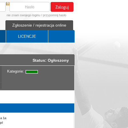
nie znam swojego loginu
/
przypomnij hasło
Zgłoszenie / rejestracja online
LICENCJE
Status: Ogłoszony
Kategorie:
da 1a
pl