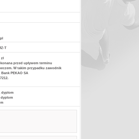
pl
MZ-T
 zł
dokonana przed upływem terminu
 meczem. W takim przypadku zawodnik
%. Bank PEKAO SA
 7212.
k, dyplom
, dyplom
lom