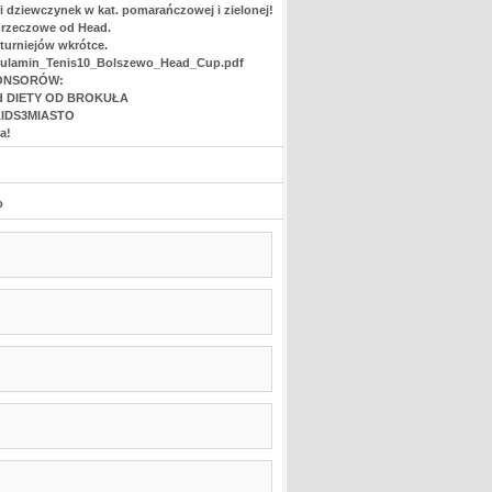
 dziewczynek w kat. pomarańczowej i zielonej!
y rzeczowe od Head.
 turniejów wkrótce.
Regulamin_Tenis10_Bolszewo_Head_Cup.pdf
ONSORÓW:
a od DIETY OD BROKUŁA
NKIDS3MIASTO
a!
o