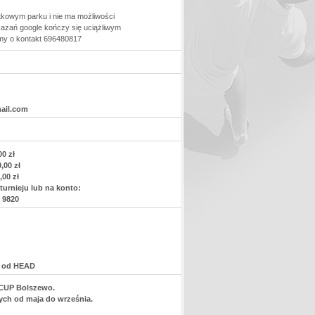
tkowym parku i nie ma możliwości
kazań google kończy się uciążliwym
imy o kontakt 696480817
ail.com
0 zł
,00 zł
00 zł
urnieju lub na konto:
 9820
e od HEAD
 CUP Bolszewo.
nych od maja do września.