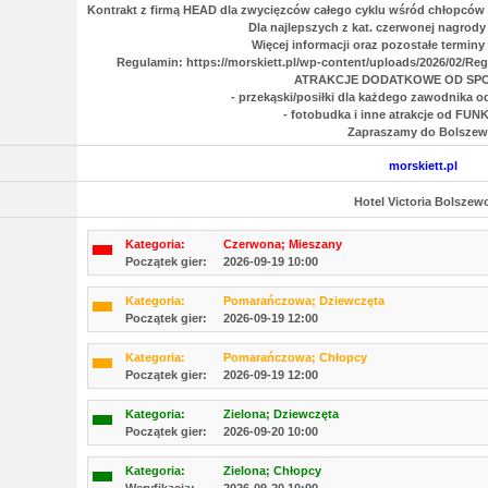
Kontrakt z firmą HEAD dla zwycięzców całego cyklu wśród chłopców i
Dla najlepszych z kat. czerwonej nagrod
Więcej informacji oraz pozostałe terminy
Regulamin: https://morskiett.pl/wp-content/uploads/2026/02/
ATRAKCJE DODATKOWE OD SP
- przekąski/posiłki dla każdego zawodnik
- fotobudka i inne atrakcje od FU
Zapraszamy do Bolszew
morskiett.pl
Hotel Victoria Bolszew
Kategoria:
Czerwona; Mieszany
Początek gier:
2026-09-19 10:00
Kategoria:
Pomarańczowa; Dziewczęta
Początek gier:
2026-09-19 12:00
Kategoria:
Pomarańczowa; Chłopcy
Początek gier:
2026-09-19 12:00
Kategoria:
Zielona; Dziewczęta
Początek gier:
2026-09-20 10:00
Kategoria:
Zielona; Chłopcy