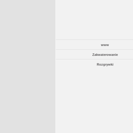
www
Zakwaterowanie
Rozgrywki