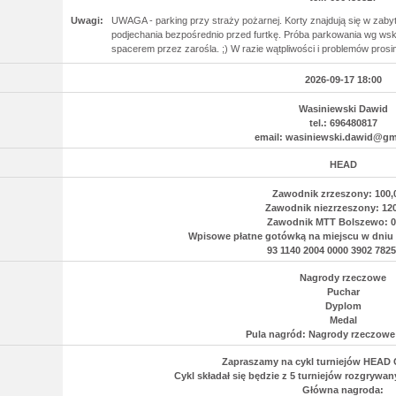
Uwagi:
UWAGA - parking przy straży pożarnej. Korty znajdują się w zaby
podjechania bezpośrednio przed furtkę. Próba parkowania wg ws
spacerem przez zarośla. ;) W razie wątpliwości i problemów pros
2026-09-17 18:00
Wasiniewski Dawid
tel.: 696480817
email: wasiniewski.dawid@gm
HEAD
Zawodnik zrzeszony: 100,0
Zawodnik niezrzeszony: 120
Zawodnik MTT Bolszewo: 0,
Wpisowe płatne gotówką na miejscu w dniu t
93 1140 2004 0000 3902 7825
Nagrody rzeczowe
Puchar
Dyplom
Medal
Pula nagród: Nagrody rzeczow
Zapraszamy na cykl turniejów HEAD
Cykl składał się będzie z 5 turniejów rozgrywa
Główna nagroda: