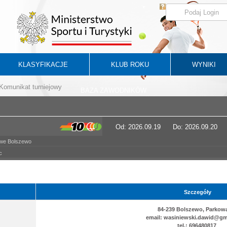
KLASYFIKACJE
KLUB ROKU
WYNIKI
Komunikat turniejowy
BAZA ZAWODNIKÓW
Od: 2026.09.19
Do: 2026.09.20
owe Bolszewo
c
Szczegóły
84-239 Bolszewo, Parkow
email: wasiniewski.dawid@gm
tel.: 696480817