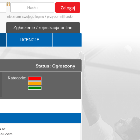
nie znam swojego loginu
/
przypomnij hasło
Zgłoszenie / rejestracja online
LICENCJE
Status: Ogłoszony
Kategorie:
a 6c
ail.com