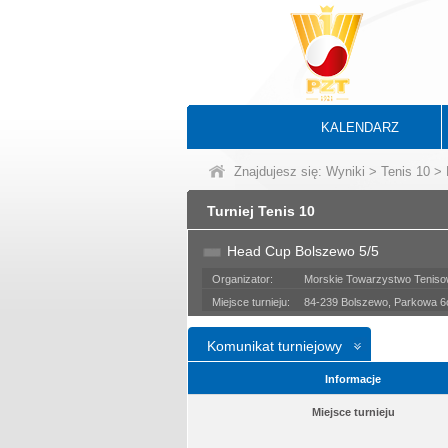
KALENDARZ
Znajdujesz się:
Wyniki
>
Tenis 10
> 
Turniej Tenis 10
Head Cup Bolszewo 5/5
Organizator:
Morskie Towarzystwo Tenis
Miejsce turnieju:
84-239 Bolszewo, Parkowa 6
Komunikat turniejowy
Informacje
Miejsce turnieju