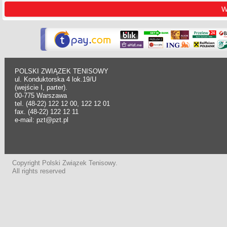
W
POLSKI ZWIĄZEK TENISOWY
ul. Konduktorska 4 lok.19/U
(wejście I, parter).
00-775 Warszawa
tel. (48-22) 122 12 00, 122 12 01
fax. (48-22) 122 12 11
e-mail: pzt@pzt.pl
Copyright Polski Związek Tenisowy.
All rights reserved