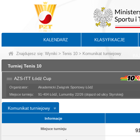
KALENDARZ
KLASYFIKACJE
Znajdujesz się:
Wyniki
>
Tenis 10
> Komunikat turniejowy
BA
Turniej Tenis 10
AZS-ITT Łódź Cup
Organizator:
Akademicki Związek Sportowy Łódź
Miejsce turnieju:
91-404 Łódź, Lumumby 22/26 (dojazd od ulicy Styrskiej)
Komunikat turniejowy
Informacje
Miejsce turnieju
9