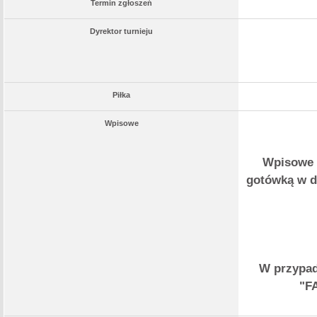
Termin zgłoszeń
Dyrektor turnieju
Piłka
Wpisowe
Wpisowe 
gotówką w dn
W przypad
"FA