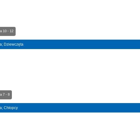
a 10 - 12
a; Dziewczęta
a 7 - 8
a; Chłopcy