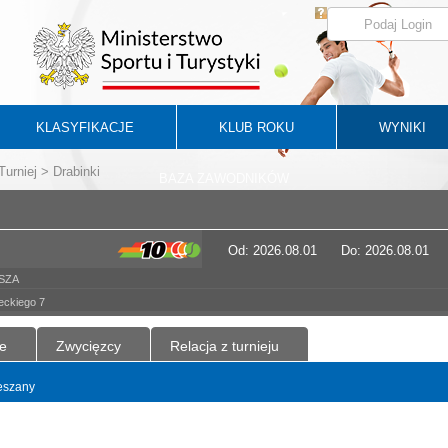
KLASYFIKACJE
KLUB ROKU
WYNIKI
Turniej
> Drabinki
BAZA ZAWODNIKÓW
Od: 2026.08.01
Do: 2026.08.01
LSZA
eckiego 7
e
Zwycięzcy
Relacja z turnieju
ieszany