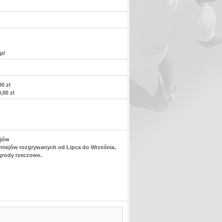
pl
0 zł
,00 zł
ejów
turniejów rozgrywanych od Lipca do Września.
grody rzeczowe.