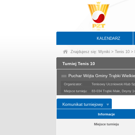
KALENDARZ
Znajdujesz się:
Wyniki
>
Tenis 10
> 
Turniej Tenis 10
Puchar Wójta Gminy Trąbki Wielkie
Organizator:
Tenisowy Uczniowski Klub S
Miejsce turnieju:
83-034 Trąbki Małe, Deyny 14
Komunikat turniejowy
Informacje
Miejsce turnieju