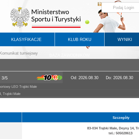
KLASYFIKACJE
KLUB ROKU
WYNIKI
Komunikat turniejowy
BAZA ZAWODNIKÓW
 3/5
Od: 2026.08.30
Do: 2026.08.30
portowy LEO Trąbki Małe
, Trąbki Małe
Szczegóły
83-034 Trąbki Małe, Deyny 14, T
tel.: 505028613