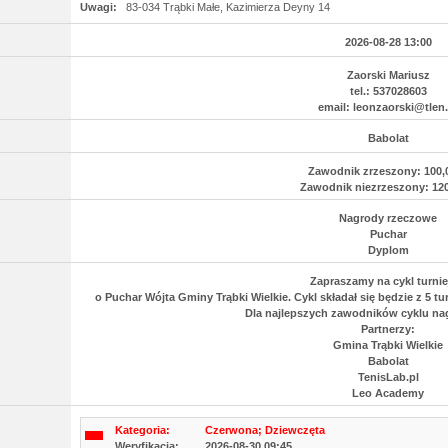
Uwagi:
83-034 Trąbki Małe, Kazimierza Deyny 14
2026-08-28 13:00
Zaorski Mariusz
tel.: 537028603
email: leonzaorski@tlen.
Babolat
Zawodnik zrzeszony: 100,0
Zawodnik niezrzeszony: 120
Nagrody rzeczowe
Puchar
Dyplom
Zapraszamy na cykl turni
o Puchar Wójta Gminy Trąbki Wielkie. Cykl składał się będzie z 5 
Dla najlepszych zawodników cyklu na
Partnerzy:
Gmina Trąbki Wielkie
Babolat
TenisLab.pl
Leo Academy
Kategoria:
Czerwona; Dziewczęta
Weryfikacja:
2026-08-30 09:45