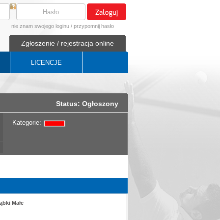
nie znam swojego loginu
/
przypomnij hasło
Zgłoszenie / rejestracja online
LICENCJE
Status: Ogłoszony
Kategorie:
rąbki Małe