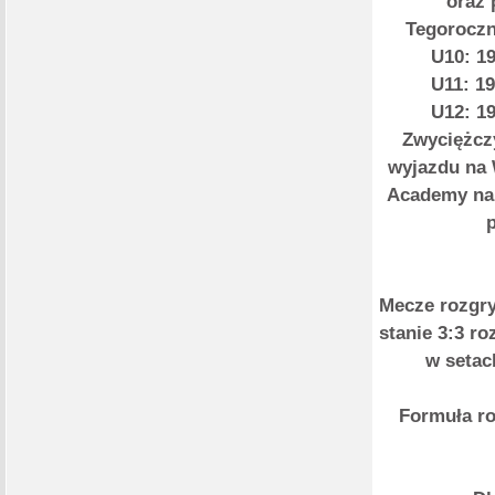
oraz 
Tegoroczn
U10: 19
U11: 19
U12: 19
Zwyciężcz
wyjazdu na 
Academy na 
Mecze rozgr
stanie 3:3 r
w setac
Formuła r