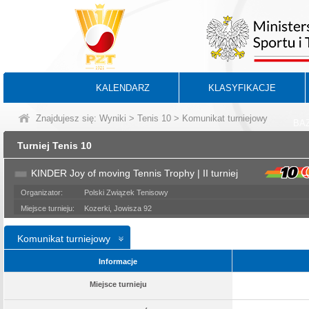
KALENDARZ
KLASYFIKACJE
Znajdujesz się:
Wyniki
>
Tenis 10
> Komunikat turniejowy
BA
Turniej Tenis 10
KINDER Joy of moving Tennis Trophy | II turniej
Organizator:
Polski Związek Tenisowy
Miejsce turnieju:
Kozerki, Jowisza 92
Komunikat turniejowy
Informacje
Miejsce turnieju