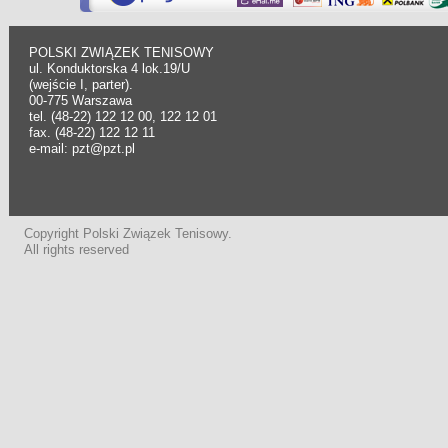
POLSKI ZWIĄZEK TENISOWY
ul. Konduktorska 4 lok.19/U
(wejście I, parter).
00-775 Warszawa
tel. (48-22) 122 12 00, 122 12 01
fax. (48-22) 122 12 11
e-mail: pzt@pzt.pl
Copyright Polski Związek Tenisowy.
All rights reserved