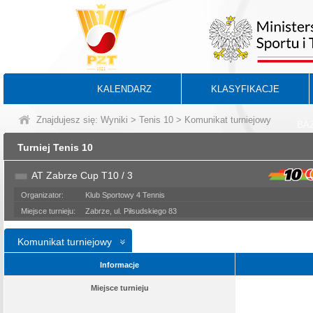
KALENDARZ
KLASYFIKACJE
Znajdujesz się:
Wyniki
>
Tenis 10
> Komunikat turniejowy
BA
Turniej Tenis 10
AT Zabrze Cup T10 / 3
Organizator:
Klub Sportowy 4 Tennis
Miejsce turnieju:
Zabrze, ul. Piłsudskiego 83
Komunikat turniejowy
Informacje
Miejsce turnieju