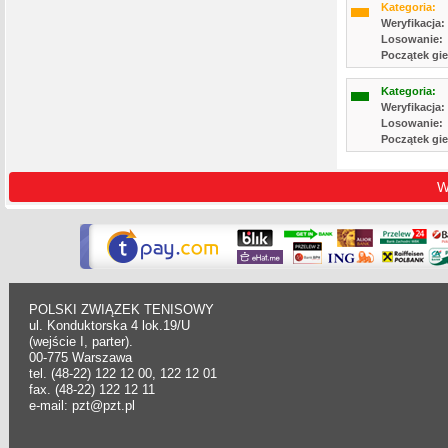
Kategoria:
Weryfikacja:
Losowanie:
Początek gie
Kategoria:
Weryfikacja:
Losowanie:
Początek gie
W
POLSKI ZWIĄZEK TENISOWY
ul. Konduktorska 4 lok.19/U
(wejście I, parter).
00-775 Warszawa
tel. (48-22) 122 12 00, 122 12 01
fax. (48-22) 122 12 11
e-mail: pzt@pzt.pl