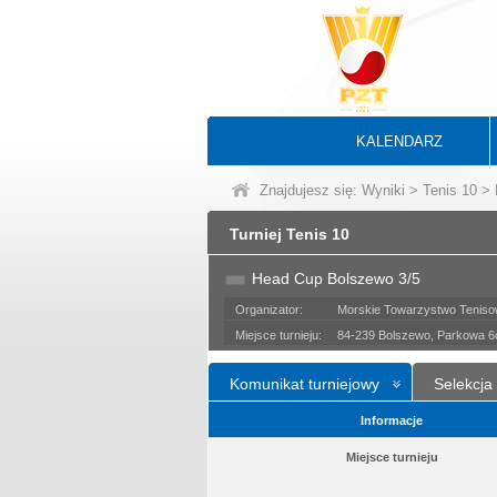
KALENDARZ
Znajdujesz się:
Wyniki
>
Tenis 10
> 
Turniej Tenis 10
Head Cup Bolszewo 3/5
Organizator:
Morskie Towarzystwo Tenis
Miejsce turnieju:
84-239 Bolszewo, Parkowa 6
Komunikat turniejowy
Selekcja
Informacje
Miejsce turnieju