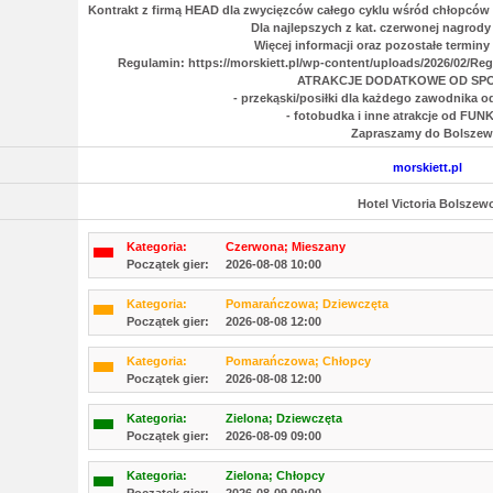
Kontrakt z firmą HEAD dla zwycięzców całego cyklu wśród chłopców i
Dla najlepszych z kat. czerwonej nagrod
Więcej informacji oraz pozostałe terminy
Regulamin: https://morskiett.pl/wp-content/uploads/2026/02/
ATRAKCJE DODATKOWE OD SP
- przekąski/posiłki dla każdego zawodnik
- fotobudka i inne atrakcje od FU
Zapraszamy do Bolszew
morskiett.pl
Hotel Victoria Bolszew
Kategoria:
Czerwona; Mieszany
Początek gier:
2026-08-08 10:00
Kategoria:
Pomarańczowa; Dziewczęta
Początek gier:
2026-08-08 12:00
Kategoria:
Pomarańczowa; Chłopcy
Początek gier:
2026-08-08 12:00
Kategoria:
Zielona; Dziewczęta
Początek gier:
2026-08-09 09:00
Kategoria:
Zielona; Chłopcy