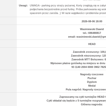
Uwagi:
UWAGA - parking przy straży pożarnej. Korty znajdują się w zaby
podjechania bezpośrednio przed furtkę. Próba parkowania wg ws
spacerem przez zarośla. ;) W razie wątpliwości i problemów pros
2026-08-06 18:00
Wasiniewski Dawid
tel.: 696480817
email: wasiniewski.dawid@gm
HEAD
Zawodnik zrzeszony: 100,0
Zawodnik niezrzeszony: 120
Zawodnik MTT Bolszewo: 0,
Wpisowe płatne gotówką na miejscu w dniu t
93 1140 2004 0000 3902 7825
Nagrody rzeczowe
Puchar
Dyplom
Medal
Pula nagród: Nagrody rzeczow
Zapraszamy na cykl turniejów HEAD
Cykl składał się będzie z 5 turniejów rozgrywa
Główna nagroda: