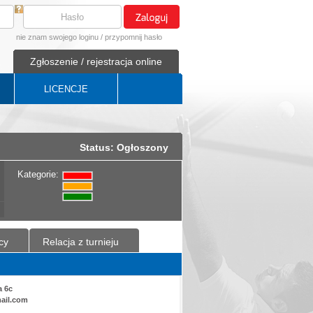
nie znam swojego loginu
/
przypomnij hasło
Zgłoszenie / rejestracja online
LICENCJE
Status: Ogłoszony
Kategorie:
cy
Relacja z turnieju
a 6c
ail.com