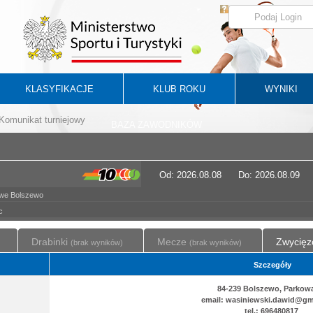
KLASYFIKACJE
KLUB ROKU
WYNIKI
Komunikat turniejowy
BAZA ZAWODNIKÓW
Od: 2026.08.08
Do: 2026.08.09
owe Bolszewo
c
Drabinki
Mecze
Zwycięz
(brak wyników)
(brak wyników)
Szczegóły
84-239 Bolszewo, Parkow
email: wasiniewski.dawid@gm
tel.: 696480817