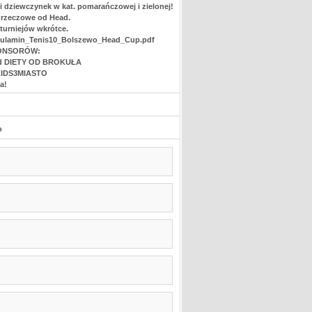
 dziewczynek w kat. pomarańczowej i zielonej!
y rzeczowe od Head.
 turniejów wkrótce.
Regulamin_Tenis10_Bolszewo_Head_Cup.pdf
ONSORÓW:
a od DIETY OD BROKUŁA
NKIDS3MIASTO
a!
o