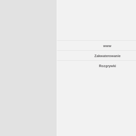
www
Zakwaterowanie
Rozgrywki