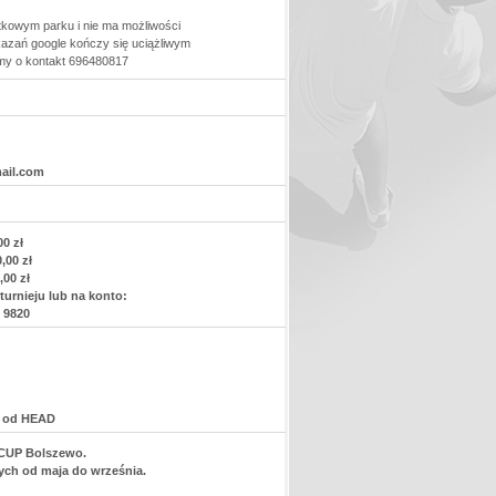
tkowym parku i nie ma możliwości
kazań google kończy się uciążliwym
imy o kontakt 696480817
ail.com
0 zł
,00 zł
00 zł
urnieju lub na konto:
 9820
e od HEAD
 CUP Bolszewo.
nych od maja do września.