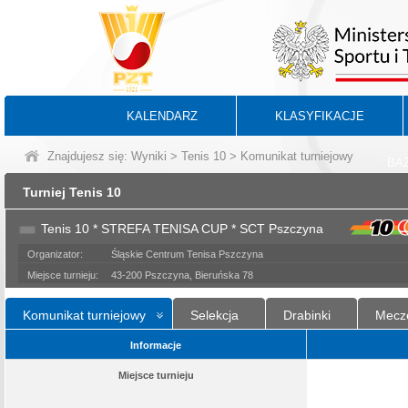
KALENDARZ
KLASYFIKACJE
Znajdujesz się:
Wyniki
>
Tenis 10
> Komunikat turniejowy
BA
Turniej Tenis 10
Tenis 10 * STREFA TENISA CUP * SCT Pszczyna
Organizator:
Śląskie Centrum Tenisa Pszczyna
Miejsce turnieju:
43-200 Pszczyna, Bieruńska 78
Komunikat turniejowy
Selekcja
Drabinki
Mecz
Informacje
Miejsce turnieju