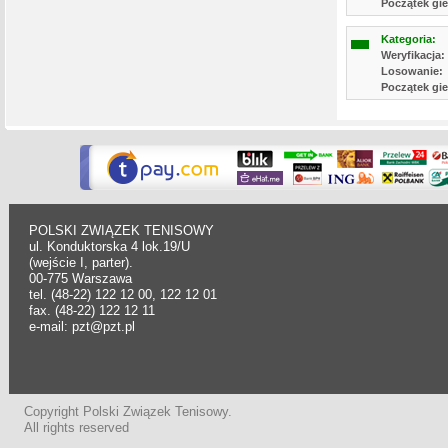
Początek gie
Kategoria:
Weryfikacja:
Losowanie:
Początek gie
POLSKI ZWIĄZEK TENISOWY
ul. Konduktorska 4 lok.19/U
(wejście I, parter).
00-775 Warszawa
tel. (48-22) 122 12 00, 122 12 01
fax. (48-22) 122 12 11
e-mail: pzt@pzt.pl
Copyright Polski Związek Tenisowy.
All rights reserved