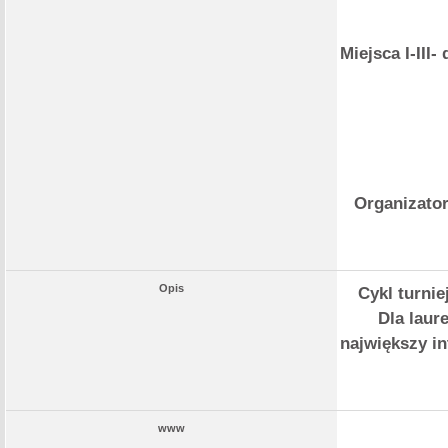
Miejsca I-II
Organizator
Opis
Cykl turni
Dla laur
największy i
www