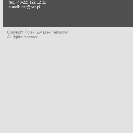
fax. (48-22) 122 12 11
e-mail: pzt@pzt.pl
Copyright Polski Związek Tenisowy.
All rights reserved