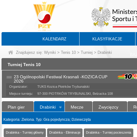
KALENDARZ
KLASYFIKACJE
Znajdujesz się:
Wyniki
>
Tenis 10
>
Turniej
> Drabinki
BA
Turniej Tenis 10
23 Ogólnopolski Festiwal Krasnali -KOZICA CUP
2026
Organizator:
TUKS Kozica Piotrków Trybunalski
Miejsce turnieju:
97-300 PIOTRKÓW TRYBUNALSKI, Belzacka 108
Plan gier
Drabinki
Mecze
Zwycięzcy
R
Kategoria: Zielona. Typ: Gra pojedyncza; Dziewczęta
Drabinka - Turniej główny
Drabinka - Eliminacje
Drabinka - Turniej pocieszenia