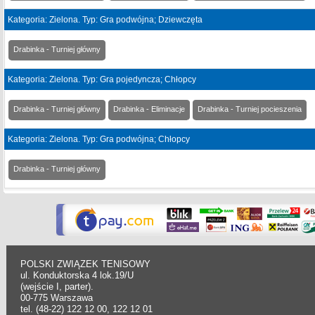
Kategoria: Zielona. Typ: Gra podwójna; Dziewczęta
Drabinka - Turniej główny
Kategoria: Zielona. Typ: Gra pojedyncza; Chłopcy
Drabinka - Turniej główny
Drabinka - Eliminacje
Drabinka - Turniej pocieszenia
Kategoria: Zielona. Typ: Gra podwójna; Chłopcy
Drabinka - Turniej główny
POLSKI ZWIĄZEK TENISOWY
ul. Konduktorska 4 lok.19/U
(wejście I, parter).
00-775 Warszawa
tel. (48-22) 122 12 00, 122 12 01