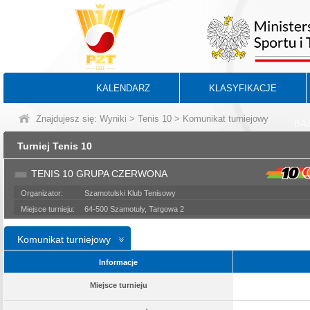
KALENDARZ
KLASYFIKACJE
Znajdujesz się:
Wyniki
>
Tenis 10
> Komunikat turniejowy
BA
Turniej Tenis 10
TENIS 10 GRUPA CZERWONA
Organizator:
Szamotulski Klub Tenisowy
Miejsce turnieju:
64-500 Szamotuły, Targowa 2
Komunikat turniejowy
Informacje
Miejsce turnieju