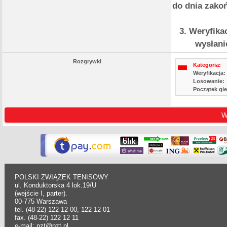
do dnia zakoń
3. Weryfik
wysłani
Rozgrywki
Kategoria:
Weryfikacja:
Losowanie:
Początek gie
W
POLSKI ZWIĄZEK TENISOWY
ul. Konduktorska 4 lok.19/U
(wejście I, parter).
00-775 Warszawa
tel. (48-22) 122 12 00, 122 12 01
fax. (48-22) 122 12 11
e-mail: pzt@pzt.pl