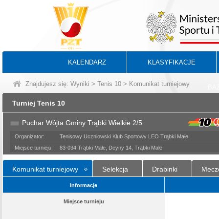
KALENDARZ
KLASYFIKACJE
Znajdujesz się:
Wyniki
>
Tenis 10
> Komunikat turniejowy
BA
Turniej Tenis 10
Puchar Wójta Gminy Trąbki Wielkie 2/5
Organizator:
Tenisowy Uczniowski Klub Sportowy LEO Trąbki Małe
Miejsce turnieju:
83-034 Trąbki Małe, Deyny 14, Trąbki Małe
Komunikat turniejowy
Selekcja
Drabinki
Mecz
Informacje
Miejsce turnieju