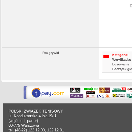
D
Rozgrywki
Kategoria:
Weryfikacja:
Losowanie:
Początek gie
POLSKI ZWIĄZEK TENISOWY
ul. Konduktorska 4 lok.19/U
(wejście I, parter).
00-775 Warszawa
tel. (48-22) 122 12 00, 122 12 01