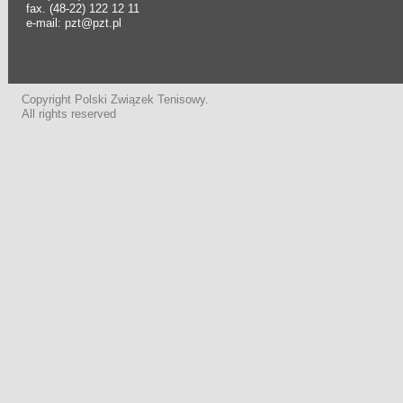
fax. (48-22) 122 12 11
e-mail: pzt@pzt.pl
Copyright Polski Związek Tenisowy.
All rights reserved