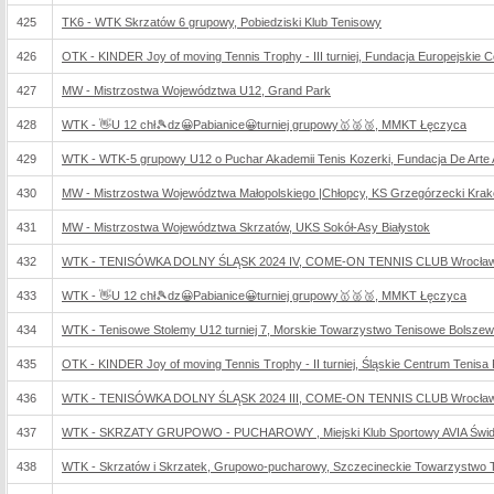
425
TK6 - WTK Skrzatów 6 grupowy, Pobiedziski Klub Tenisowy
426
OTK - KINDER Joy of moving Tennis Trophy - III turniej, Fundacja Europejskie 
427
MW - Mistrzostwa Województwa U12, Grand Park
428
WTK - 👋U 12 chł🎾dz😀Pabianice😀turniej grupowy🥇🥈🥉, MMKT Łęczyca
429
WTK - WTK-5 grupowy U12 o Puchar Akademii Tenis Kozerki, Fundacja De Arte At
430
MW - Mistrzostwa Województwa Małopolskiego |Chłopcy, KS Grzegórzecki Kra
431
MW - Mistrzostwa Województwa Skrzatów, UKS Sokół-Asy Białystok
432
WTK - TENISÓWKA DOLNY ŚLĄSK 2024 IV, COME-ON TENNIS CLUB Wrocław 
433
WTK - 👋U 12 chł🎾dz😀Pabianice😀turniej grupowy🥇🥈🥉, MMKT Łęczyca
434
WTK - Tenisowe Stolemy U12 turniej 7, Morskie Towarzystwo Tenisowe Bolsze
435
OTK - KINDER Joy of moving Tennis Trophy - II turniej, Śląskie Centrum Tenis
436
WTK - TENISÓWKA DOLNY ŚLĄSK 2024 III, COME-ON TENNIS CLUB Wrocław 
437
WTK - SKRZATY GRUPOWO - PUCHAROWY , Miejski Klub Sportowy AVIA Świd
438
WTK - Skrzatów i Skrzatek, Grupowo-pucharowy, Szczecineckie Towarzystwo 