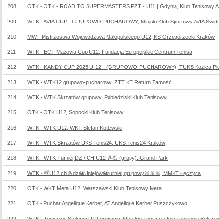
208
OTK - OTK - ROAD TO SUPERMASTERS PZT - U11 | Gdynia, Klub Tenisowy A
209
WTK - AVIA CUP - GRUPOWO-PUCHAROWY, Miejski Klub Sportowy AVIA Świdn
210
MW - Mistrzostwa Województwa Małopolskiego U12, KS Grzegórzecki Kraków
211
WTK - ECT Mazovia Cup U12, Fundacja Europejskie Centrum Tenisa
212
WTK - KANDY CUP 2025 U-12 - (GRUPOWO-PUCHAROWY), TUKS Kozica Piotr
213
WTK - WTK12 grupowo-pucharowy, ZTT KT Return Zamość
214
WTK - WTK Skrzatów grupowy, Pobiedziski Klub Tenisowy
215
OTK - OTK U12, Sopocki Klub Tenisowy
216
WTK - WTK U12, WKT Stefan Kotlewski
217
WTK - WTK Skrzatów UKS Tenis24, UKS Tenis24 Kraków
218
WTK - WTK Turniej DZ / CH U12 🎾💪 (grupy), Grand Park
219
WTK - 👋U12 chł🎾dz😀Uniejów😀turniej grupowy🥇🥈🥉, MMKT Łęczyca
220
OTK - WKT Mera U12, Warszawski Klub Tenisowy Mera
221
OTK - Puchar Angelique Kerber, AT Angelique Kerber Puszczykowo
222
WTK - Tenisowe Stolemy U12 grupowy, Morskie Towarzystwo Tenisowe Bolsze