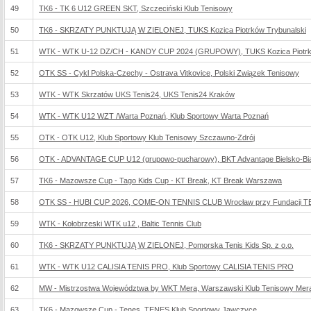
49
TK6 - TK 6 U12 GREEN SKT, Szczeciński Klub Tenisowy
50
TK6 - SKRZATY PUNKTUJĄ W ZIELONEJ, TUKS Kozica Piotrków Trybunalski
51
WTK - WTK U-12 DZ/CH - KANDY CUP 2024 (GRUPOWY), TUKS Kozica Piotrk
52
OTK SS - Cykl Polska-Czechy - Ostrava Vitkovice, Polski Związek Tenisowy
53
WTK - WTK Skrzatów UKS Tenis24, UKS Tenis24 Kraków
54
WTK - WTK U12 WZT /Warta Poznań, Klub Sportowy Warta Poznań
55
OTK - OTK U12, Klub Sportowy Klub Tenisowy Szczawno-Zdrój
56
OTK - ADVANTAGE CUP U12 (grupowo-pucharowy), BKT Advantage Bielsko-Bia
57
TK6 - Mazowsze Cup - Tago Kids Cup - KT Break, KT Break Warszawa
58
OTK SS - HUBI CUP 2026, COME-ON TENNIS CLUB Wrocław przy Fundacji 
59
WTK - Kołobrzeski WTK u12 , Baltic Tennis Club
60
TK6 - SKRZATY PUNKTUJĄ W ZIELONEJ, Pomorska Tenis Kids Sp. z o.o.
61
WTK - WTK U12 CALISIA TENIS PRO, Klub Sportowy CALISIA TENIS PRO
62
MW - Mistrzostwa Województwa by WKT Mera, Warszawski Klub Tenisowy Mer
63
TK6 - Mazowsze Cup - Tenes, TENES Klub Sportowy Jawczyce