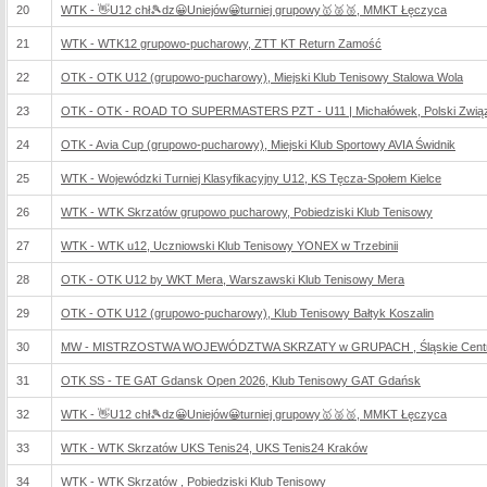
20
WTK - 👋U12 chł🎾dz😀Uniejów😀turniej grupowy🥇🥈🥉, MMKT Łęczyca
21
WTK - WTK12 grupowo-pucharowy, ZTT KT Return Zamość
22
OTK - OTK U12 (grupowo-pucharowy), Miejski Klub Tenisowy Stalowa Wola
23
OTK - OTK - ROAD TO SUPERMASTERS PZT - U11 | Michałówek, Polski Zwią
24
OTK - Avia Cup (grupowo-pucharowy), Miejski Klub Sportowy AVIA Świdnik
25
WTK - Wojewódzki Turniej Klasyfikacyjny U12, KS Tęcza-Społem Kielce
26
WTK - WTK Skrzatów grupowo pucharowy, Pobiedziski Klub Tenisowy
27
WTK - WTK u12, Uczniowski Klub Tenisowy YONEX w Trzebinii
28
OTK - OTK U12 by WKT Mera, Warszawski Klub Tenisowy Mera
29
OTK - OTK U12 (grupowo-pucharowy), Klub Tenisowy Bałtyk Koszalin
30
MW - MISTRZOSTWA WOJEWÓDZTWA SKRZATY w GRUPACH , Śląskie Centru
31
OTK SS - TE GAT Gdansk Open 2026, Klub Tenisowy GAT Gdańsk
32
WTK - 👋U12 chł🎾dz😀Uniejów😀turniej grupowy🥇🥈🥉, MMKT Łęczyca
33
WTK - WTK Skrzatów UKS Tenis24, UKS Tenis24 Kraków
34
WTK - WTK Skrzatów , Pobiedziski Klub Tenisowy