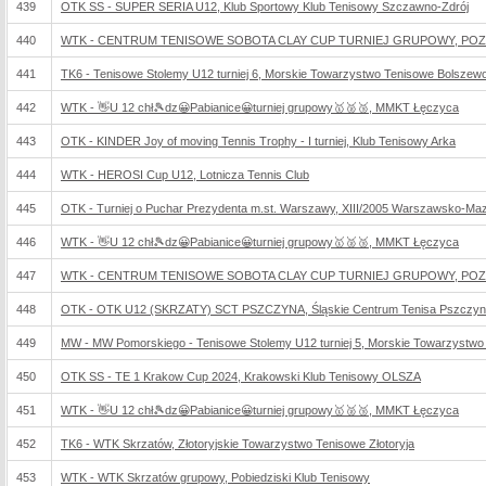
439
OTK SS - SUPER SERIA U12, Klub Sportowy Klub Tenisowy Szczawno-Zdrój
440
WTK - CENTRUM TENISOWE SOBOTA CLAY CUP TURNIEJ GRUPOWY, POZ 
441
TK6 - Tenisowe Stolemy U12 turniej 6, Morskie Towarzystwo Tenisowe Bolszew
442
WTK - 👋U 12 chł🎾dz😀Pabianice😀turniej grupowy🥇🥈🥉, MMKT Łęczyca
443
OTK - KINDER Joy of moving Tennis Trophy - I turniej, Klub Tenisowy Arka
444
WTK - HEROSI Cup U12, Lotnicza Tennis Club
445
OTK - Turniej o Puchar Prezydenta m.st. Warszawy, XIII/2005 Warszawsko-Ma
446
WTK - 👋U 12 chł🎾dz😀Pabianice😀turniej grupowy🥇🥈🥉, MMKT Łęczyca
447
WTK - CENTRUM TENISOWE SOBOTA CLAY CUP TURNIEJ GRUPOWY, POZ 
448
OTK - OTK U12 (SKRZATY) SCT PSZCZYNA, Śląskie Centrum Tenisa Pszczy
449
MW - MW Pomorskiego - Tenisowe Stolemy U12 turniej 5, Morskie Towarzystw
450
OTK SS - TE 1 Krakow Cup 2024, Krakowski Klub Tenisowy OLSZA
451
WTK - 👋U 12 chł🎾dz😀Pabianice😀turniej grupowy🥇🥈🥉, MMKT Łęczyca
452
TK6 - WTK Skrzatów, Złotoryjskie Towarzystwo Tenisowe Złotoryja
453
WTK - WTK Skrzatów grupowy, Pobiedziski Klub Tenisowy