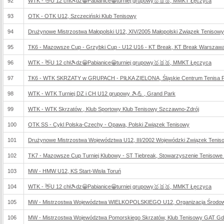
92
WTK - 👋U 12 chł🎾dz😀Pabianice😀turniej grupowy🥇🥈🥉, MMKT Łęczyca
93
OTK - OTK U12, Szczeciński Klub Tenisowy
94
Drużynowe Mistrzostwa Małopolski U12, XIV/2005 Małopolski Związek Tenisowy
95
TK6 - Mazowsze Cup - Grzybki Cup - U12 U16 - KT Break, KT Break Warszaw
96
WTK - 👋U 12 chł🎾dz😀Pabianice😀turniej grupowy🥇🥈🥉, MMKT Łęczyca
97
TK6 - WTK SKRZATY w GRUPACH - PIŁKA ZIELONA, Śląskie Centrum Tenisa 
98
WTK - WTK Turniej DZ i CH U12 grupowy 🎾💪 , Grand Park
99
WTK - WTK Skrzatów , Klub Sportowy Klub Tenisowy Szczawno-Zdrój
100
OTK SS - Cykl Polska-Czechy - Opawa, Polski Związek Tenisowy
101
Drużynowe Mistrzostwa Województwa U12, III/2002 Wojewódzki Związek Teniso
102
TK7 - Mazowsze Cup Turniej Klubowy - ST Tiebreak, Stowarzyszenie Tenisowe 
103
MW - HMW U12, KS Start-Wisła Toruń
104
WTK - 👋U 12 chł🎾dz😀Pabianice😀turniej grupowy🥇🥈🥉, MMKT Łęczyca
105
MW - Mistrzostwa Województwa WIELKOPOLSKIEGO U12, Organizacja Środow
106
MW - Mistrzostwa Województwa Pomorskiego Skrzatów, Klub Tenisowy GAT G