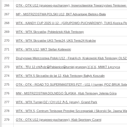
266
OTK - OTK U12 (grupowo-pucharowy), Inowrocławskie Towarzystwo Tenisowe 
267
MP - MISTRZOSTWA POLSKI U12, BKT Advantage Bielsko-Biała
268
WTK - KANDY CUP 2025 U-12 - (GRUPOWO-PUCHAROWY), TUKS Kozica Piotr
269
WTK - WTK Skrzatów, Pobiedziski Klub Tenisowy
270
WTK - WTK Skrzatów UKS Tenis24, UKS Tenis24 Kraków
271
WTK - WTK U12, WKT Stefan Kotlewski
272
Drużynowe Mistrzostwa Polski U12 - Finał A ch, Krakowski Klub Tenisowy OLS
273
WTK - 👋U 12 chł🎾dz😀Pabianice😀turniej grupowy🥇🥈🥉, MMKT Łęczyca
274
WTK - WTK 5 Skrzatów do lat 12, Klub Tenisowy Bałtyk Koszalin
275
OTK - OTK - ROAD TO SUPERMASTERS PZT - U11 | I turniej, POZ BRUK Sob
276
MW - MISTRZOSTWA DOLNEGO ŚLĄSKA , Klub Tenisowy Jelenia Góra
277
WTK - WTK Turniej DZ / CH U12 🎾💪 (grupy), Grand Park
278
WTK - WTK 5, Centrum Tenisowe Prestige Szczepaniak i Sikorski Sp. Jawna W
279
OTK - OTK U12 (grupowo-pucharowy), Klub Sportowy Czarni