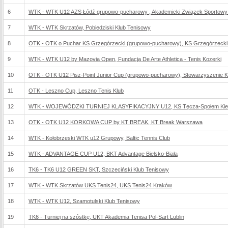
6
WTK - WTK U12 AZS Łódź grupowo-pucharowy , Akademicki Związek Sportowy
7
WTK - WTK Skrzatów, Pobiedziski Klub Tenisowy
8
OTK - OTK o Puchar KS Grzegórzecki (grupowo-pucharowy), KS Grzegórzeck
9
WTK - WTK U12 by Mazovia Open, Fundacja De Arte Athletica - Tenis Kozerki
10
OTK - OTK U12 Pisz-Point Junior Cup (grupowo-pucharowy), Stowarzyszenie Kl
11
OTK - Leszno Cup, Leszno Tenis Klub
12
WTK - WOJEWÓDZKI TURNIEJ KLASYFIKACYJNY U12, KS Tęcza-Społem Kie
13
OTK - OTK U12 KORKOWA CUP by KT BREAK, KT Break Warszawa
14
WTK - Kołobrzeski WTK u12 Grupowy, Baltic Tennis Club
15
WTK - ADVANTAGE CUP U12, BKT Advantage Bielsko-Biała
16
TK6 - TK6 U12 GREEN SKT, Szczeciński Klub Tenisowy
17
WTK - WTK Skrzatów UKS Tenis24, UKS Tenis24 Kraków
18
WTK - WTK U12, Szamotulski Klub Tenisowy
19
TK6 - Turniej na szóstkę, UKT Akademia Tenisa Pol-Sart Lublin