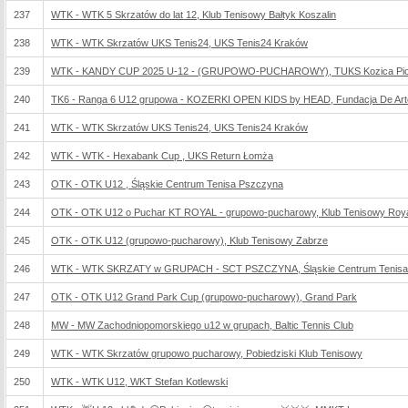
237
WTK - WTK 5 Skrzatów do lat 12, Klub Tenisowy Bałtyk Koszalin
238
WTK - WTK Skrzatów UKS Tenis24, UKS Tenis24 Kraków
239
WTK - KANDY CUP 2025 U-12 - (GRUPOWO-PUCHAROWY), TUKS Kozica Piotr
240
TK6 - Ranga 6 U12 grupowa - KOZERKI OPEN KIDS by HEAD, Fundacja De Arte A
241
WTK - WTK Skrzatów UKS Tenis24, UKS Tenis24 Kraków
242
WTK - WTK - Hexabank Cup , UKS Return Łomża
243
OTK - OTK U12 , Śląskie Centrum Tenisa Pszczyna
244
OTK - OTK U12 o Puchar KT ROYAL - grupowo-pucharowy, Klub Tenisowy Roy
245
OTK - OTK U12 (grupowo-pucharowy), Klub Tenisowy Zabrze
246
WTK - WTK SKRZATY w GRUPACH - SCT PSZCZYNA, Śląskie Centrum Tenisa
247
OTK - OTK U12 Grand Park Cup (grupowo-pucharowy), Grand Park
248
MW - MW Zachodniopomorskiego u12 w grupach, Baltic Tennis Club
249
WTK - WTK Skrzatów grupowo pucharowy, Pobiedziski Klub Tenisowy
250
WTK - WTK U12, WKT Stefan Kotlewski