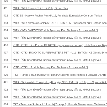
410
WTK - 👋U 12 chł🎾dz😀Pabianice😀turniej grupowy🥇🥈🥉, MMKT Łęczyca
411
WTK - WTK Turniej CHŁ U12 🎾💪, Grand Park
412
OTK SS - Halowy Puchar Polski U12, Fundacja Europejskie Centrum Tenisa
413
WTK - WTK skrzatów (chłopcy), ATZ TENISPOINT Warszawa przy Chiwes Sport
414
WTK - WTK SKRZATÓW, Klub Sportowy Klub Tenisowy Szczawno-Zdrój
415
WTK - 👋U 12 chł🎾dz😀Pabianice😀turniej grupowy🥇🥈🥉, MMKT Łęczyca
416
OTK - OTK U12 o Puchar KT ROYAL (grupowo-pucharowy), Klub Tenisowy Roy
417
OTK - OTK - ROAD TO SUPERMASTERS PZT - U11 | BYTOM, KS Górnik Byt
418
WTK - 👋U 12 chł🎾dz😀Pabianice😀turniej grupowy🥇🥈🥉, MMKT Łęczyca
419
OTK - OTK U12, Klub Sportowy Klub Tenisowy Szczawno-Zdrój
420
TK6 - Ranga 6 U12 grupowy o Puchar Akademii Tenis Kozerk, Fundacja De Arte At
421
WTK - Wojewódzki Turniej Klasyfikacyjny SPOŁEM U12, KS Tęcza-Społem Kiel
422
WTK - 👋U 12 chł🎾dz😀Pabianice😀turniej grupowy🥇🥈🥉, MMKT Łęczyca
423
WTK - 👋U 12 chł🎾dz😀Pabianice😀turniej grupowy🥇🥈🥉, MMKT Łęczyca
424
TK6 - Tenisowe Stolemy U12 turniej 7 ranga 6, Morskie Towarzystwo Tenisowe