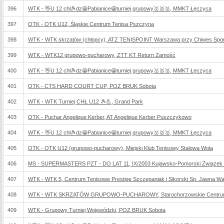
396
WTK - 👋U 12 chł🎾dz😀Pabianice😀turniej grupowy🥇🥈🥉, MMKT Łęczyca
397
OTK - OTK U12, Śląskie Centrum Tenisa Pszczyna
398
WTK - WTK skrzatów (chłopcy), ATZ TENISPOINT Warszawa przy Chiwes Sport
399
WTK - WTK12 grupowo-pucharowy, ZTT KT Return Zamość
400
WTK - 👋U 12 chł🎾dz😀Pabianice😀turniej grupowy🥇🥈🥉, MMKT Łęczyca
401
OTK - CTS HARD COURT CUP, POZ BRUK Sobota
402
WTK - WTK Turniej CHŁ U12 🎾💪, Grand Park
403
OTK - Puchar Angelique Kerber, AT Angelique Kerber Puszczykowo
404
WTK - 👋U 12 chł🎾dz😀Pabianice😀turniej grupowy🥇🥈🥉, MMKT Łęczyca
405
OTK - OTK U12 (grupowo-pucharowy), Miejski Klub Tenisowy Stalowa Wola
406
MS - SUPERMASTERS PZT - DO LAT 11, IX/2003 Kujawsko-Pomorski Związek
407
WTK - WTK 5, Centrum Tenisowe Prestige Szczepaniak i Sikorski Sp. Jawna W
408
WTK - WTK SKRZATÓW GRUPOWO-PUCHAROWY, Starochorzowskie Centrum 
409
WTK - Grupowy Turniej Wojewódzki, POZ BRUK Sobota