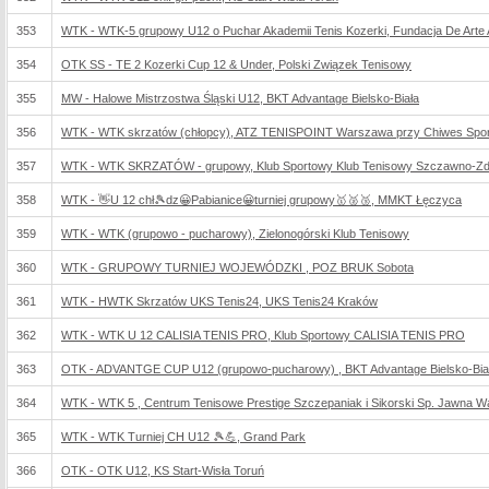
353
WTK - WTK-5 grupowy U12 o Puchar Akademii Tenis Kozerki, Fundacja De Arte At
354
OTK SS - TE 2 Kozerki Cup 12 & Under, Polski Związek Tenisowy
355
MW - Halowe Mistrzostwa Śląski U12, BKT Advantage Bielsko-Biała
356
WTK - WTK skrzatów (chłopcy), ATZ TENISPOINT Warszawa przy Chiwes Sport
357
WTK - WTK SKRZATÓW - grupowy, Klub Sportowy Klub Tenisowy Szczawno-Zd
358
WTK - 👋U 12 chł🎾dz😀Pabianice😀turniej grupowy🥇🥈🥉, MMKT Łęczyca
359
WTK - WTK (grupowo - pucharowy), Zielonogórski Klub Tenisowy
360
WTK - GRUPOWY TURNIEJ WOJEWÓDZKI , POZ BRUK Sobota
361
WTK - HWTK Skrzatów UKS Tenis24, UKS Tenis24 Kraków
362
WTK - WTK U 12 CALISIA TENIS PRO, Klub Sportowy CALISIA TENIS PRO
363
OTK - ADVANTGE CUP U12 (grupowo-pucharowy) , BKT Advantage Bielsko-Bia
364
WTK - WTK 5 , Centrum Tenisowe Prestige Szczepaniak i Sikorski Sp. Jawna 
365
WTK - WTK Turniej CH U12 🎾💪, Grand Park
366
OTK - OTK U12, KS Start-Wisła Toruń