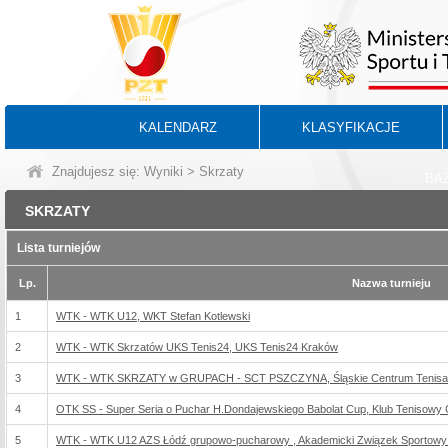
KALENDARZ
KLASYFIKACJE
Znajdujesz się:
Wyniki
> Skrzaty
BA
SKRZATY
Lista turniejów
Lp.
Nazwa turnieju
1
WTK - WTK U12, WKT Stefan Kotlewski
2
WTK - WTK Skrzatów UKS Tenis24, UKS Tenis24 Kraków
3
WTK - WTK SKRZATY w GRUPACH - SCT PSZCZYNA, Śląskie Centrum Tenisa
4
OTK SS - Super Seria o Puchar H.Dondajewskiego Babolat Cup, Klub Tenisow
5
WTK - WTK U12 AZS Łódź grupowo-pucharowy , Akademicki Związek Sportowy