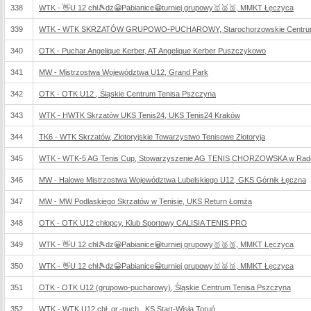
338
WTK - 👋U 12 chł🎾dz😀Pabianice😀turniej grupowy🥇🥈🥉, MMKT Łęczyca
339
WTK - WTK SKRZATÓW GRUPOWO-PUCHAROWY, Starochorzowskie Centrum 
340
OTK - Puchar Angelique Kerber, AT Angelique Kerber Puszczykowo
341
MW - Mistrzostwa Województwa U12, Grand Park
342
OTK - OTK U12 , Śląskie Centrum Tenisa Pszczyna
343
WTK - HWTK Skrzatów UKS Tenis24, UKS Tenis24 Kraków
344
TK6 - WTK Skrzatów, Złotoryjskie Towarzystwo Tenisowe Złotoryja
345
WTK - WTK-5 AG Tenis Cup, Stowarzyszenie AG TENIS CHORZOWSKA w Rad
346
MW - Halowe Mistrzostwa Województwa Lubelskiego U12, GKS Górnik Łęczna
347
MW - MW Podlaskiego Skrzatów w Tenisie, UKS Return Łomża
348
OTK - OTK U12 chłopcy, Klub Sportowy CALISIA TENIS PRO
349
WTK - 👋U 12 chł🎾dz😀Pabianice😀turniej grupowy🥇🥈🥉, MMKT Łęczyca
350
WTK - 👋U 12 chł🎾dz😀Pabianice😀turniej grupowy🥇🥈🥉, MMKT Łęczyca
351
OTK - OTK U12 (grupowo-pucharowy), Śląskie Centrum Tenisa Pszczyna
352
WTK - WTK U12 chł. gr.-puch., KS Start-Wisła Toruń