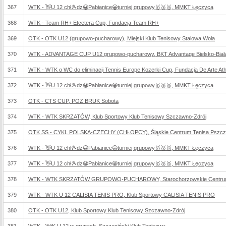
367
WTK - 👋U 12 chł🎾dz😀Pabianice😀turniej grupowy🥇🥈🥉, MMKT Łęczyca
368
WTK - Team RH+ Etcetera Cup, Fundacja Team RH+
369
OTK - OTK U12 (grupowo-pucharowy), Miejski Klub Tenisowy Stalowa Wola
370
WTK - ADVANTAGE CUP U12 grupowo-pucharowy, BKT Advantage Bielsko-Biał
371
WTK - WTK o WC do eliminacji Tennis Europe Kozerki Cup, Fundacja De Arte Athl
372
WTK - 👋U 12 chł🎾dz😀Pabianice😀turniej grupowy🥇🥈🥉, MMKT Łęczyca
373
OTK - CTS CUP, POZ BRUK Sobota
374
WTK - WTK SKRZATÓW, Klub Sportowy Klub Tenisowy Szczawno-Zdrój
375
OTK SS - CYKL POLSKA-CZECHY (CHŁOPCY), Śląskie Centrum Tenisa Pszc
376
WTK - 👋U 12 chł🎾dz😀Pabianice😀turniej grupowy🥇🥈🥉, MMKT Łęczyca
377
WTK - 👋U 12 chł🎾dz😀Pabianice😀turniej grupowy🥇🥈🥉, MMKT Łęczyca
378
WTK - WTK SKRZATÓW GRUPOWO-PUCHAROWY, Starochorzowskie Centrum 
379
WTK - WTK U 12 CALISIA TENIS PRO, Klub Sportowy CALISIA TENIS PRO
380
OTK - OTK U12, Klub Sportowy Klub Tenisowy Szczawno-Zdrój