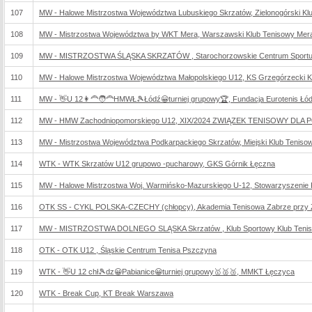
107
MW - Halowe Mistrzostwa Województwa Lubuskiego Skrzatów, Zielonogórski Kl
108
MW - Mistrzostwa Województwa by WKT Mera, Warszawski Klub Tenisowy Mer
109
MW - MISTRZOSTWA ŚLĄSKA SKRZATÓW , Starochorzowskie Centrum Sportu 
110
MW - Halowe Mistrzostwa Województwa Małopolskiego U12, KS Grzegórzecki 
111
MW - 👋U 12👩‍🦰🧑‍🦰HMWŁ🎾Łódź😀turniej grupowy🏆, Fundacja Eurotenis Łó
112
MW - HMW Zachodniopomorskiego U12, XIX/2024 ZWIĄZEK TENISOWY D
113
MW - Mistrzostwa Województwa Podkarpackiego Skrzatów, Miejski Klub Teniso
114
WTK - WTK Skrzatów U12 grupowo -pucharowy, GKS Górnik Łęczna
115
MW - Halowe Mistrzostwa Woj. Warmińsko-Mazurskiego U-12, Stowarzyszenie K
116
OTK SS - CYKL POLSKA-CZECHY (chłopcy), Akademia Tenisowa Zabrze przy Zabrz
117
MW - MISTRZOSTWA DOLNEGO SLĄSKA Skrzatów , Klub Sportowy Klub Tenis
118
OTK - OTK U12 , Śląskie Centrum Tenisa Pszczyna
119
WTK - 👋U 12 chł🎾dz😀Pabianice😀turniej grupowy🥇🥈🥉, MMKT Łęczyca
120
WTK - Break Cup, KT Break Warszawa