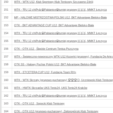
150
WTK - WTK U12, Klub Sportowy Klub Tenisowy Szczawno-Zdrój
151
WTK - 👋U 12 chł🎾dz😀Pabianice😀turniej grupowy🥇🥈🥉, MMKT Łęczyca
152
MP - HALOWE MISTRZOSTWA POLSKI U12, BKT Advantage Bielsko-Biała
153
OTK - BKT ADVANTAGE CUP U12, BKT Advantage Bielsko-Biała
154
WTK - 👋U 12 chł🎾dz😀Pabianice😀turniej grupowy🥇🥈🥉, MMKT Łęczyca
155
WTK - 👋U 12 chł🎾dz😀Pabianice😀turniej grupowy🥇🥈🥉, MMKT Łęczyca
156
OTK - OTK U12 , Śląskie Centrum Tenisa Pszczyna
157
WTK - Świąteczno-noworoczny WTK U12 Kozerki (grupowy), Fundacja De Arte Ath
158
OTK SS - Halowy Puchar Polski U12, BKT Advantage Bielsko-Biała
159
WTK - ETCETERA CUP U12, Fundacja Team RH+
160
WTK - WTK Skrzaty (grupowo-pucharowy) 🏆🏆🏆🙂, Uczniowski Klub Tenisow
161
WTK - HWTK Skrzatów UKS Tenis24, UKS Tenis24 Kraków
162
WTK - 👋U 12 chł🎾dz😀Pabianice😀turniej grupowy🥇🥈🥉, MMKT Łęczyca
163
OTK - OTK U12 , Sopocki Klub Tenisowy
164
OTK - OTK U12 (grupowo-pucharowy), Zielonogórski Klub Tenisowy