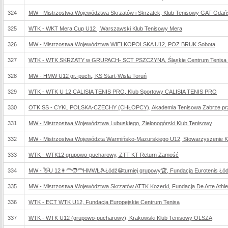
324
MW - Mistrzostwa Województwa Skrzatów i Skrzatek, Klub Tenisowy GAT Gdań
325
WTK - WKT Mera Cup U12 , Warszawski Klub Tenisowy Mera
326
MW - Mistrzostwa Województwa WIELKOPOLSKA U12, POZ BRUK Sobota
327
WTK - WTK SKRZATY w GRUPACH- SCT PSZCZYNA, Śląskie Centrum Tenisa
328
MW - HMW U12 gr.-puch., KS Start-Wisła Toruń
329
WTK - WTK U 12 CALISIA TENIS PRO, Klub Sportowy CALISIA TENIS PRO
330
OTK SS - CYKL POLSKA-CZECHY (CHŁOPCY), Akademia Tenisowa Zabrze przy Zab
331
MW - Mistrzostwa Województwa Lubuskiego, Zielonogórski Klub Tenisowy
332
MW - Mistrzostwa Województa Warmińsko-Mazurskiego U12, Stowarzyszenie Kl
333
WTK - WTK12 grupowo-pucharowy, ZTT KT Return Zamość
334
MW - 👋U 12👩‍🦰🧑‍🦰HMWŁ🎾Łódź😀turniej grupowy🏆, Fundacja Eurotenis Łó
335
MW - Mistrzostwa Województwa Skrzatów ATTK Kozerki, Fundacja De Arte Athlet
336
WTK - ECT WTK U12, Fundacja Europejskie Centrum Tenisa
337
WTK - WTK U12 (grupowo-pucharowy), Krakowski Klub Tenisowy OLSZA