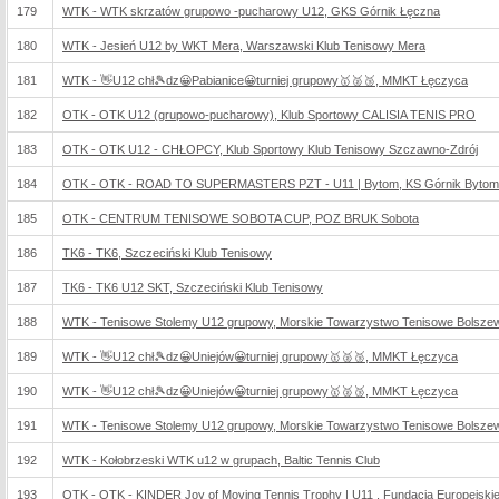
179
WTK - WTK skrzatów grupowo -pucharowy U12, GKS Górnik Łęczna
180
WTK - Jesień U12 by WKT Mera, Warszawski Klub Tenisowy Mera
181
WTK - 👋U12 chł🎾dz😀Pabianice😀turniej grupowy🥇🥈🥉, MMKT Łęczyca
182
OTK - OTK U12 (grupowo-pucharowy), Klub Sportowy CALISIA TENIS PRO
183
OTK - OTK U12 - CHŁOPCY, Klub Sportowy Klub Tenisowy Szczawno-Zdrój
184
OTK - OTK - ROAD TO SUPERMASTERS PZT - U11 | Bytom, KS Górnik Bytom
185
OTK - CENTRUM TENISOWE SOBOTA CUP, POZ BRUK Sobota
186
TK6 - TK6, Szczeciński Klub Tenisowy
187
TK6 - TK6 U12 SKT, Szczeciński Klub Tenisowy
188
WTK - Tenisowe Stolemy U12 grupowy, Morskie Towarzystwo Tenisowe Bolsze
189
WTK - 👋U12 chł🎾dz😀Uniejów😀turniej grupowy🥇🥈🥉, MMKT Łęczyca
190
WTK - 👋U12 chł🎾dz😀Uniejów😀turniej grupowy🥇🥈🥉, MMKT Łęczyca
191
WTK - Tenisowe Stolemy U12 grupowy, Morskie Towarzystwo Tenisowe Bolsze
192
WTK - Kołobrzeski WTK u12 w grupach, Baltic Tennis Club
193
OTK - OTK - KINDER Joy of Moving Tennis Trophy | U11 , Fundacja Europejski