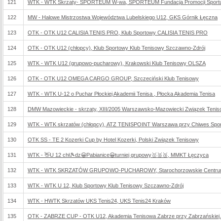
121
WTK - WTK Skrzaty- SPORTEUM W-wa, SPORTEUM Fundacja Promocji Sport
122
MW - Halowe Mistrzostwa Województwa Lubelskiego U12, GKS Górnik Łęczna
123
OTK - OTK U12 CALISIA TENIS PRO, Klub Sportowy CALISIA TENIS PRO
124
OTK - OTK U12 (chłopcy), Klub Sportowy Klub Tenisowy Szczawno-Zdrój
125
WTK - WTK U12 (grupowo-pucharowy), Krakowski Klub Tenisowy OLSZA
126
OTK - OTK U12 OMEGA CARGO GROUP, Szczeciński Klub Tenisowy
127
WTK - WTK U-12 o Puchar Płockiej Akademii Tenisa , Płocka Akademia Tenisa
128
DMW Mazowieckie - skrzaty, XIII/2005 Warszawsko-Mazowiecki Związek Teni
129
WTK - WTK skrzatów (chłopcy), ATZ TENISPOINT Warszawa przy Chiwes Sport
130
OTK SS - TE 2 Kozerki Cup by Hotel Kozerki, Polski Związek Tenisowy
131
WTK - 👋U 12 chł🎾dz😀Pabianice😀turniej grupowy🥇🥈🥉, MMKT Łęczyca
132
WTK - WTK SKRZATÓW GRUPOWO-PUCHAROWY, Starochorzowskie Centrum 
133
WTK - WTK U 12, Klub Sportowy Klub Tenisowy Szczawno-Zdrój
134
WTK - HWTK Skrzatów UKS Tenis24, UKS Tenis24 Kraków
135
OTK - ZABRZE CUP - OTK U12, Akademia Tenisowa Zabrze przy Zabrzańskiej Agen