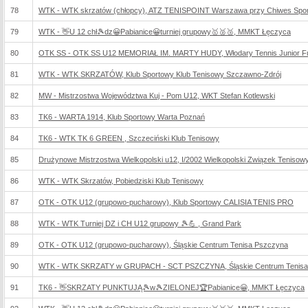
78
WTK - WTK skrzatów (chłopcy), ATZ TENISPOINT Warszawa przy Chiwes Sport
79
WTK - 👋U 12 chł🎾dz😀Pabianice😀turniej grupowy🥇🥈🥉, MMKT Łęczyca
80
OTK SS - OTK SS U12 MEMORIAŁ IM. MARTY HUDY, Włodary Tennis Junior F
81
WTK - WTK SKRZATÓW, Klub Sportowy Klub Tenisowy Szczawno-Zdrój
82
MW - Mistrzostwa Województwa Kuj - Pom U12, WKT Stefan Kotlewski
83
TK6 - WARTA 1914, Klub Sportowy Warta Poznań
84
TK6 - WTK TK 6 GREEN , Szczeciński Klub Tenisowy
85
Drużynowe Mistrzostwa Wielkopolski u12, I/2002 Wielkopolski Związek Tenisow
86
WTK - WTK Skrzatów, Pobiedziski Klub Tenisowy
87
OTK - OTK U12 (grupowo-pucharowy), Klub Sportowy CALISIA TENIS PRO
88
WTK - WTK Turniej DZ i CH U12 grupowy 🎾💪 , Grand Park
89
OTK - OTK U12 (grupowo-pucharowy), Śląskie Centrum Tenisa Pszczyna
90
WTK - WTK SKRZATY w GRUPACH - SCT PSZCZYNA, Śląskie Centrum Tenisa
91
TK6 - 👋SKRZATY PUNKTUJĄ🎾w🎾ZIELONEJ🏆Pabianice😀, MMKT Łęczyca