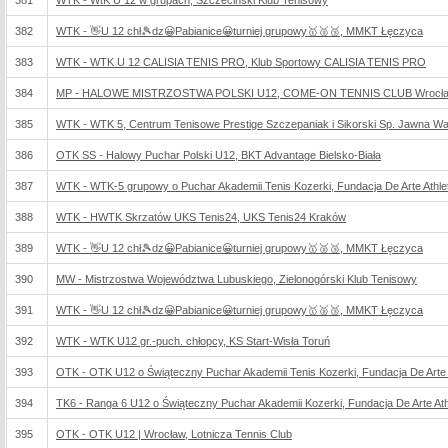
381
WTK - WtK U 12 w grupach, Szczeciński Klub Tenisowy
382
WTK - 👋U 12 chł🎾dz😀Pabianice😀turniej grupowy🥇🥈🥉, MMKT Łęczyca
383
WTK - WTK U 12 CALISIA TENIS PRO, Klub Sportowy CALISIA TENIS PRO
384
MP - HALOWE MISTRZOSTWA POLSKI U12, COME-ON TENNIS CLUB Wrocław
385
WTK - WTK 5, Centrum Tenisowe Prestige Szczepaniak i Sikorski Sp. Jawna W
386
OTK SS - Halowy Puchar Polski U12, BKT Advantage Bielsko-Biała
387
WTK - WTK-5 grupowy o Puchar Akademii Tenis Kozerki, Fundacja De Arte Athlet
388
WTK - HWTK Skrzatów UKS Tenis24, UKS Tenis24 Kraków
389
WTK - 👋U 12 chł🎾dz😀Pabianice😀turniej grupowy🥇🥈🥉, MMKT Łęczyca
390
MW - Mistrzostwa Województwa Lubuskiego, Zielonogórski Klub Tenisowy
391
WTK - 👋U 12 chł🎾dz😀Pabianice😀turniej grupowy🥇🥈🥉, MMKT Łęczyca
392
WTK - WTK U12 gr.-puch. chłopcy, KS Start-Wisła Toruń
393
OTK - OTK U12 o Świąteczny Puchar Akademii Tenis Kozerki, Fundacja De Arte At
394
TK6 - Ranga 6 U12 o Świąteczny Puchar Akademii Kozerki, Fundacja De Arte Athl
395
OTK - OTK U12 | Wrocław, Lotnicza Tennis Club