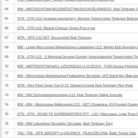
64
MW - MISTRZOSTWA WOJEWÓDZTWA DOLNOŚLĄSKIEGO, Klub Tenisowy Jel
65
OTK - OTK U12 (grupowo-pucharowy), Morskie Towarzystwo Tenisowe Bolsze
66
OTK - OTK U12, Śląskie Centrum Tenisa Pszczyna
67
WTK - WTK U12 SKT, Szczeciński Klub Tenisowy
68
MW - Letnie Mistrzostwa Województwa Lubelskiego U12, Miejski Klub Sportowy 
69
OTK - OTK U12 - V Memoriał Jerzego Gumuły, Inowrocławskie Towarzystwo Te
70
MW - MISTRZOSTWA WOJ. ŁÓDZKIEGO U-12 DZ/CH , TUKS Kozica Piotrków 
71
MW - Mistrzostwa Województwa Podlaskiego Skrzatów, UKS Sokół-Asy Białysto
72
WTK - Pisz-Point Junior Cup U-12, Stowarzyszenie Klub Tenisowy Pisz-Point
73
MW - MW Zachodniopomorskiego U12, Klub Tenisowy Bałtyk Koszalin
74
MW - MW - Mistrzostwa Wielkopolski U12 - WZT /Opalenica, KS Promień Opalen
75
OTK - OTK - ROAD TO SUPERMASTERS PZT - U11 | Warszawa, Legia Tenis Sp
76
MW - MW Lubuskiego Skrzatów i Skrzatek, Klub Tenisowy Żary
77
TK6 - TK6 - WTK SKRZATY w GRUPACH - PIŁKA ZIELONA, Baltic Tennis Club