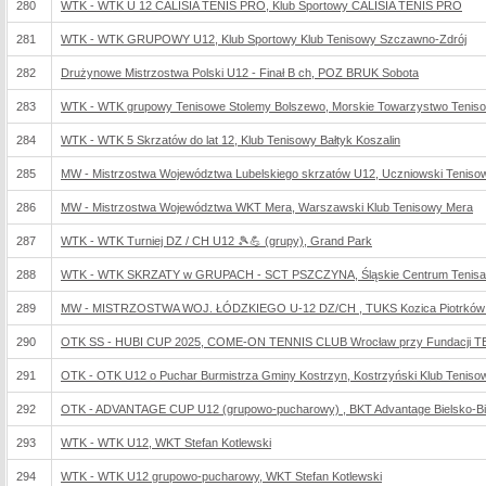
280
WTK - WTK U 12 CALISIA TENIS PRO, Klub Sportowy CALISIA TENIS PRO
281
WTK - WTK GRUPOWY U12, Klub Sportowy Klub Tenisowy Szczawno-Zdrój
282
Drużynowe Mistrzostwa Polski U12 - Finał B ch, POZ BRUK Sobota
283
WTK - WTK grupowy Tenisowe Stolemy Bolszewo, Morskie Towarzystwo Tenis
284
WTK - WTK 5 Skrzatów do lat 12, Klub Tenisowy Bałtyk Koszalin
285
MW - Mistrzostwa Województwa Lubelskiego skrzatów U12, Uczniowski Teniso
286
MW - Mistrzostwa Województwa WKT Mera, Warszawski Klub Tenisowy Mera
287
WTK - WTK Turniej DZ / CH U12 🎾💪 (grupy), Grand Park
288
WTK - WTK SKRZATY w GRUPACH - SCT PSZCZYNA, Śląskie Centrum Tenisa
289
MW - MISTRZOSTWA WOJ. ŁÓDZKIEGO U-12 DZ/CH , TUKS Kozica Piotrków 
290
OTK SS - HUBI CUP 2025, COME-ON TENNIS CLUB Wrocław przy Fundacji 
291
OTK - OTK U12 o Puchar Burmistrza Gminy Kostrzyn, Kostrzyński Klub Teniso
292
OTK - ADVANTAGE CUP U12 (grupowo-pucharowy) , BKT Advantage Bielsko-Bi
293
WTK - WTK U12, WKT Stefan Kotlewski
294
WTK - WTK U12 grupowo-pucharowy, WKT Stefan Kotlewski