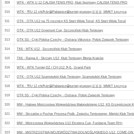
309
WTK - WTK U 12 CALISIA TENIS PRO, Klub Sportowy CALISIA TENIS PRO
310
WTK - 👋U 12 chł🎾dz😀Pabianice😀turniej grupowy🥇🥈🥉, MMKT Łęczyca
311
OTK - OTK U12 na 75 rocznicę KS Start-Wisła Toruń, KS Start-Wisła Toruń
312
OTK - OTK U12 Greenset Cup, Szczeciński Klub Tenisowy
313
OTK SS - Cykl Polska-Czechy - Ostrava Vitkovice, Polski Związek Tenisowy
314
TK6 - WTK U12 , Szczeciński Klub Tenisowy
315
TK6 - Ranga 6 - Skrzaty U12, Klub Tenisowy Błonia Kraków
316
WTK - WTK Turniej DZ / CH U12 🎾💪, Grand Park
317
OTK - OTK U12 Szamotulski Klub Tenisowy, Szamotulski Klub Tenisowy
318
WTK - 👋U 12 chł🎾dz😀Pabianice😀turniej grupowy🥇🥈🥉, MMKT Łęczyca
319
OTK SS - Cykl Polska-Czechy - Ostrava, Polski Związek Tenisowy
320
MW - Halowe Mistrzostwa Województwa Małopolskiego U12, KS Grzegórzecki 
321
MW - Skrzatów o Puchar Prezesa Podk. Związku Tenisowego, Miejski Klub Teni
322
MW - Mistrzostwa Województwa U12 Etcetera Cup, Fundacja Team RH+
323
MW - MISTRZOSTWA WOJEWÓDZTWA DOLNOŚLĄSKIEGO U12, COME-ON TENN