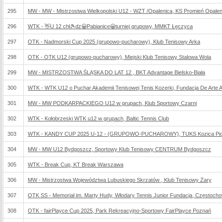
295
MW - MW - Mistrzostwa Wielkopolski U12 - WZT /Opalenica, KS Promień Opalen
296
WTK - 👋U 12 chł🎾dz😀Pabianice😀turniej grupowy, MMKT Łęczyca
297
OTK - Nadmorski Cup 2025 (grupowo-pucharowy), Klub Tenisowy Arka
298
OTK - OTK U12 (grupowo-pucharowy), Miejski Klub Tenisowy Stalowa Wola
299
MW - MISTRZOSTWA ŚLĄSKA DO LAT 12 , BKT Advantage Bielsko-Biała
300
WTK - WTK U12 o Puchar Akademii Tenisowej Tenis Kozerki, Fundacja De Arte Ath
301
MW - MW PODKARPACKIEGO U12 w grupach, Klub Sportowy Czarni
302
WTK - Kołobrzeski WTK u12 w grupach, Baltic Tennis Club
303
WTK - KANDY CUP 2025 U-12 - (GRUPOWO-PUCHAROWY), TUKS Kozica Piotr
304
MW - MW U12 Bydgoszcz, Sportowy Klub Tenisowy CENTRUM Bydgoszcz
305
WTK - Break Cup, KT Break Warszawa
306
MW - Mistrzostwa Województwa Lubuskiego Skrzatów , Klub Tenisowy Żary
307
OTK SS - Memoriał im. Marty Hudy, Włodary Tennis Junior Fundacja, Częstoch
308
OTK - fairPlayce Cup 2025, Park Rekreacyjno-Sportowy FairPlayce Poznań