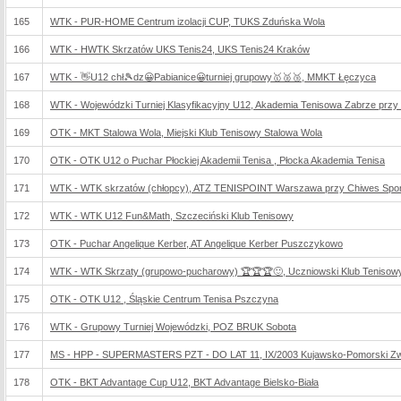
165
WTK - PUR-HOME Centrum izolacji CUP, TUKS Zduńska Wola
166
WTK - HWTK Skrzatów UKS Tenis24, UKS Tenis24 Kraków
167
WTK - 👋U12 chł🎾dz😀Pabianice😀turniej grupowy🥇🥈🥉, MMKT Łęczyca
168
WTK - Wojewódzki Turniej Klasyfikacyjny U12, Akademia Tenisowa Zabrze przy Zab
169
OTK - MKT Stalowa Wola, Miejski Klub Tenisowy Stalowa Wola
170
OTK - OTK U12 o Puchar Płockiej Akademii Tenisa , Płocka Akademia Tenisa
171
WTK - WTK skrzatów (chłopcy), ATZ TENISPOINT Warszawa przy Chiwes Sport
172
WTK - WTK U12 Fun&Math, Szczeciński Klub Tenisowy
173
OTK - Puchar Angelique Kerber, AT Angelique Kerber Puszczykowo
174
WTK - WTK Skrzaty (grupowo-pucharowy) 🏆🏆🏆🙂, Uczniowski Klub Tenisow
175
OTK - OTK U12 , Śląskie Centrum Tenisa Pszczyna
176
WTK - Grupowy Turniej Wojewódzki, POZ BRUK Sobota
177
MS - HPP - SUPERMASTERS PZT - DO LAT 11, IX/2003 Kujawsko-Pomorski Zw
178
OTK - BKT Advantage Cup U12, BKT Advantage Bielsko-Biała