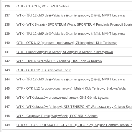
136
OTK - CTS CUP, POZ BRUK Sobota
137
WTK - 👋U 12 chł🎾dz😀Pabianice😀turniej grupowy🥇🥈🥉, MMKT Łęczyca
138
WTK - WTK Skrzaty- SPORTEUM W-wa, SPORTEUM Fundacja Promocji Sport
139
WTK - 👋U 12 chł🎾dz😀Pabianice😀turniej grupowy🥇🥈🥉, MMKT Łęczyca
140
OTK - OTK U12 (grupowo - pucharowy), Zielonogórski Klub Tenisowy
141
OTK - Puchar Angelique Kerber, AT Angelique Kerber Puszczykowo
142
WTK - HWTK Skrzatów UKS Tenis24, UKS Tenis24 Kraków
143
OTK - OTK U12, KS Start-Wisła Toruń
144
WTK - 👋U 12 chł🎾dz😀Pabianice😀turniej grupowy🥇🥈🥉, MMKT Łęczyca
145
OTK - OTK U12 (grupowo-pucharowy), Miejski Klub Tenisowy Stalowa Wola
146
WTK - WTK skrzatów grupowo-pucharowy, GKS Górnik Łęczna
147
WTK - WTK skrzatów (chłopcy), ATZ TENISPOINT Warszawa przy Chiwes Sport
148
WTK - Grupowy Turniej Wojewódzki, POZ BRUK Sobota
149
OTK SS - CYKL POLSKA-CZECHY U12 (CHŁOPCY), Śląskie Centrum Tenisa 