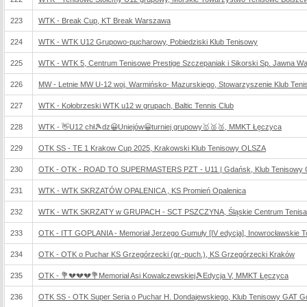
223
WTK - Break Cup, KT Break Warszawa
224
WTK - WTK U12 Grupowo-pucharowy, Pobiedziski Klub Tenisowy
225
WTK - WTK 5, Centrum Tenisowe Prestige Szczepaniak i Sikorski Sp. Jawna W
226
MW - Letnie MW U-12 woj. Warmińsko- Mazurskiego, Stowarzyszenie Klub Tenis
227
WTK - Kołobrzeski WTK u12 w grupach, Baltic Tennis Club
228
WTK - 👋U12 chł🎾dz😀Uniejów😀turniej grupowy🥇🥈🥉, MMKT Łęczyca
229
OTK SS - TE 1 Krakow Cup 2025, Krakowski Klub Tenisowy OLSZA
230
OTK - OTK - ROAD TO SUPERMASTERS PZT - U11 | Gdańsk, Klub Tenisowy
231
WTK - WTK SKRZATÓW OPALENICA , KS Promień Opalenica
232
WTK - WTK SKRZATY w GRUPACH - SCT PSZCZYNA, Śląskie Centrum Tenisa
233
OTK - ITT GOPLANIA - Memoriał Jerzego Gumuły [IV edycja], Inowrocławskie 
234
OTK - OTK o Puchar KS Grzegórzecki (gr.-puch.), KS Grzegórzecki Kraków
235
OTK - 💐💔💔💔💐Memoriał Asi Kowalczewskiej🎾Edycja V, MMKT Łęczyca
236
OTK SS - OTK Super Seria o Puchar H. Dondajewskiego, Klub Tenisowy GAT 