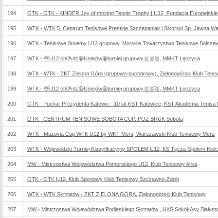
194
OTK - OTK - KINDER Joy of moving Tennis Trophy | U12, Fundacja Europejskie
195
WTK - WTK 5, Centrum Tenisowe Prestige Szczepaniak i Sikorski Sp. Jawna W
196
WTK - Tenisowe Stolemy U12 grupowy, Morskie Towarzystwo Tenisowe Bolsze
197
WTK - 👋U12 chł🎾dz😀Uniejów😀turniej grupowy🥇🥈🥉, MMKT Łęczyca
198
WTK - WTK - ZKT Zielona Góra (grupowo-pucharowy), Zielonogórski Klub Teni
199
WTK - 👋U12 chł🎾dz😀Uniejów😀turniej grupowy🥇🥈🥉, MMKT Łęczyca
200
OTK - Puchar Prezydenta Katowic - 10 lat KST Katowice, KST Akademia Tenisa 
201
OTK - CENTRUM TENISOWE SOBOTA CUP, POZ BRUK Sobota
202
WTK - Mazovia Cup WTK U12 by WKT Mera, Warszawski Klub Tenisowy Mera
203
WTK - Wojewódzki Turniej Klasyfikacyjny SPOŁEM U12, KS Tęcza-Społem Kiel
204
MW - Mistrzostwa Województwa Pomorskiego U12, Klub Tenisowy Arka
205
OTK - OTK U12, Klub Sportowy Klub Tenisowy Szczawno-Zdrój
206
WTK - WTK Skrzatów - ZKT ZIELONA GÓRA, Zielonogórski Klub Tenisowy
207
MW - Mistrzostwa Województwa Podlaskiego Skrzatów , UKS Sokół-Asy Białyst