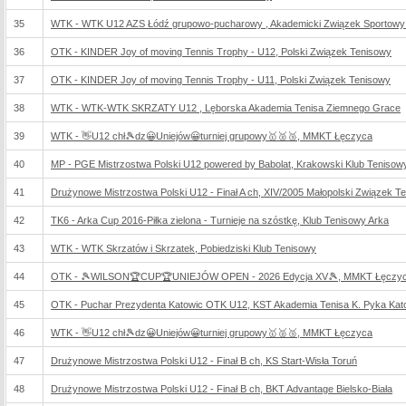
35
WTK - WTK U12 AZS Łódź grupowo-pucharowy , Akademicki Związek Sportowy
36
OTK - KINDER Joy of moving Tennis Trophy - U12, Polski Związek Tenisowy
37
OTK - KINDER Joy of moving Tennis Trophy - U11, Polski Związek Tenisowy
38
WTK - WTK-WTK SKRZATY U12 , Lęborska Akademia Tenisa Ziemnego Grace
39
WTK - 👋U12 chł🎾dz😀Uniejów😀turniej grupowy🥇🥈🥉, MMKT Łęczyca
40
MP - PGE Mistrzostwa Polski U12 powered by Babolat, Krakowski Klub Teniso
41
Drużynowe Mistrzostwa Polski U12 - Finał A ch, XIV/2005 Małopolski Związek T
42
TK6 - Arka Cup 2016-Piłka zielona - Turnieje na szóstkę, Klub Tenisowy Arka
43
WTK - WTK Skrzatów i Skrzatek, Pobiedziski Klub Tenisowy
44
OTK - 🎾WILSON🏆CUP🏆UNIEJÓW OPEN - 2026 Edycja XV🎾, MMKT Łęczy
45
OTK - Puchar Prezydenta Katowic OTK U12, KST Akademia Tenisa K. Pyka Kat
46
WTK - 👋U12 chł🎾dz😀Uniejów😀turniej grupowy🥇🥈🥉, MMKT Łęczyca
47
Drużynowe Mistrzostwa Polski U12 - Finał B ch, KS Start-Wisła Toruń
48
Drużynowe Mistrzostwa Polski U12 - Finał B ch, BKT Advantage Bielsko-Biała