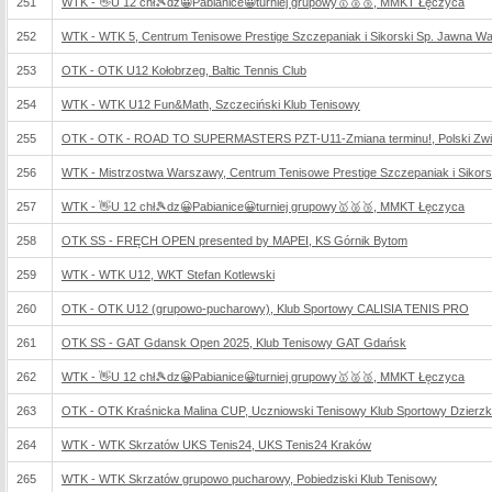
251
WTK - 👋U 12 chł🎾dz😀Pabianice😀turniej grupowy🥇🥈🥉, MMKT Łęczyca
252
WTK - WTK 5, Centrum Tenisowe Prestige Szczepaniak i Sikorski Sp. Jawna W
253
OTK - OTK U12 Kołobrzeg, Baltic Tennis Club
254
WTK - WTK U12 Fun&Math, Szczeciński Klub Tenisowy
255
OTK - OTK - ROAD TO SUPERMASTERS PZT-U11-Zmiana terminu!, Polski Zwi
256
WTK - Mistrzostwa Warszawy, Centrum Tenisowe Prestige Szczepaniak i Sikor
257
WTK - 👋U 12 chł🎾dz😀Pabianice😀turniej grupowy🥇🥈🥉, MMKT Łęczyca
258
OTK SS - FRĘCH OPEN presented by MAPEI, KS Górnik Bytom
259
WTK - WTK U12, WKT Stefan Kotlewski
260
OTK - OTK U12 (grupowo-pucharowy), Klub Sportowy CALISIA TENIS PRO
261
OTK SS - GAT Gdansk Open 2025, Klub Tenisowy GAT Gdańsk
262
WTK - 👋U 12 chł🎾dz😀Pabianice😀turniej grupowy🥇🥈🥉, MMKT Łęczyca
263
OTK - OTK Kraśnicka Malina CUP, Uczniowski Tenisowy Klub Sportowy Dzierz
264
WTK - WTK Skrzatów UKS Tenis24, UKS Tenis24 Kraków
265
WTK - WTK Skrzatów grupowo pucharowy, Pobiedziski Klub Tenisowy