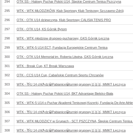
294
OTK SS - Halowy Puchar Polski U14, Śląskie Centrum Tenisa Pszczyna
295
WTK - WTK MŁODZIKÓW, Klub Sportowy Klub Tenisowy Szczawno-Zdrój
296
OTK - OTK U14 dziewczęta, Klub Sportowy CALISIA TENIS PRO
297
OTK - OTK U14, KS Górnik Bytom
298
WTK - WTK młodziow drupowo-pucharowy, GKS Górnik Łęczna
299
WTK - WTK-5 U14 ECT, Fundacja Europejskie Centrum Tenisa
300
OTK - OTK U14 Memoriał im. Roberta Litwina, GKS Górnik Łęczna
301
WTK - Break Cup, KT Break Warszawa
302
OTK - CCS U14 Cup, Cabańskie Centrum Sportu Chrzanów
303
WTK - 👋U 14 chł🎾dz😀Pabianice😀turniej grupowy🥇🥈🥉, MMKT Łęczyca
304
OTK SS - Halowy Puchar Polski U14, BKT Advantage Bielsko-Biała
305
WTK - WTK-5 U14 o Puchar Akademii Tenisowej Kozerki, Fundacja De Arte Athlet
306
WTK - 👋U 14 chł🎾dz😀Pabianice😀turniej grupowy🥇🥈🥉, MMKT Łęczyca
307
WTK - WTK MŁODZICY w Grupach - SCT PSZCZYNA, Śląskie Centrum Tenisa
308
WTK - 👋U 14 chł🎾dz😀Pabianice😀turniej grupowy🥇🥈🥉, MMKT Łęczyca