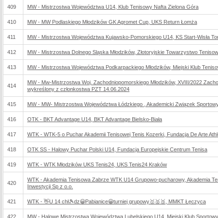
409
MW - Mistrzostwa Województwa U14, Klub Tenisowy Nafta Zielona Góra
410
MW - MW Podlaskiego Młodzików GK Agromet Cup, UKS Return Łomża
411
MW - Mistrzostwa Województwa Kujawsko-Pomorskiego U14, KS Start-Wisła To
412
MW - Mistrzostwa Dolnego Sląska Młodzików, Złotoryjskie Towarzystwo Tenisow
413
MW - Mistrzostwa Województwa Podkarpackiego Młodzików, Miejski Klub Tenis
MW - Mw-Mistrzostwa Woj. Zachodniopomorskiego Młodzików, XVIII/2022 Zach
414
wykreślony z członkostwa PZT 14.06.2024
415
MW - MW- Mistrzostwa Województwa Łódzkiego , Akademicki Związek Sportow
416
OTK - BKT Advantage U14, BKT Advantage Bielsko-Biała
417
WTK - WTK-5 o Puchar Akademii Tenisowej Tenis Kozerki, Fundacja De Arte Athle
418
OTK SS - Halowy Puchar Polski U14, Fundacja Europejskie Centrum Tenisa
419
WTK - WTK Młodzików UKS Tenis24, UKS Tenis24 Kraków
WTK - Akademia Tenisowa Zabrze WTK U14 Grupowo-pucharowy, Akademia Tenis
420
Inwestycji Sp z o.o.
421
WTK - 👋U 14 chł🎾dz😀Pabianice😀turniej grupowy🥇🥈🥉, MMKT Łęczyca
422
MW - Halowe Mistrzostwa Województwa Lubelskiego U14, Miejski Klub Sportowy