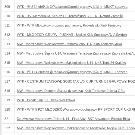
309
WTK - 👋U 14 chł🎾dz😀Pabianice😀turniej grupowy🥇🥈🥉, MMKT Łęczyca
310
WTK - XVI Memoriał M. Schutz i Z. Teresińskiej, ZTT KT Return Zamość
311
WTK - WTK Młodzików grupowo pucharowy, Pobiedziski Klub Tenisowy
312
WTK - MŁODZICY GRUPA - PUCHAR , Miejski Klub Sportowy AVIA Świdnik
313
MW - Mistrzostwa Województwa Pomorskiego U14, Klub Tenisowy Arka
314
MW - Mistrzostwa Śląska U14, Akademia Tenisowa Zabrze przy Zabrzańskiej Agenc
315
MW - Mistrzostwa Województwa Małopolskiego U14, UKS Tenis24 Kraków
316
WTK - 👋U 14 chł🎾dz😀Pabianice😀turniej grupowy🥇🥈🥉, MMKT Łęczyca
317
WTK - CENTRUM TENISOWE SOBOTA CLAY CUP TURNIEJ GRUPOWY, POZ 
318
MW - Mistrzostwa Dolnego Ślaska dziewczat, Klub Tenisowy Jelenia Góra
319
WTK - Break Cup, KT Break Warszawa
320
WTK - WTK 5 PZT MŁODZIKÓW-grupowo-pucharowy RP SPORT CUP, UKS R
321
Drużynowe Mistrzostwa Polski U14 - Finał A dz, BKT Advantage Bielsko-Biała
322
MW - Mistrzostwa Województwa Podkarpackiego Młodzików, Miejski Klub Tenis