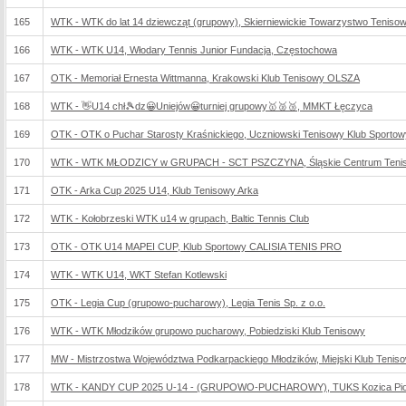
165
WTK - WTK do lat 14 dziewcząt (grupowy), Skierniewickie Towarzystwo Tenisow
166
WTK - WTK U14, Włodary Tennis Junior Fundacja, Częstochowa
167
OTK - Memoriał Ernesta Wittmanna, Krakowski Klub Tenisowy OLSZA
168
WTK - 👋U14 chł🎾dz😀Uniejów😀turniej grupowy🥇🥈🥉, MMKT Łęczyca
169
OTK - OTK o Puchar Starosty Kraśnickiego, Uczniowski Tenisowy Klub Sportow
170
WTK - WTK MŁODZICY w GRUPACH - SCT PSZCZYNA, Śląskie Centrum Teni
171
OTK - Arka Cup 2025 U14, Klub Tenisowy Arka
172
WTK - Kołobrzeski WTK u14 w grupach, Baltic Tennis Club
173
OTK - OTK U14 MAPEI CUP, Klub Sportowy CALISIA TENIS PRO
174
WTK - WTK U14, WKT Stefan Kotlewski
175
OTK - Legia Cup (grupowo-pucharowy), Legia Tenis Sp. z o.o.
176
WTK - WTK Młodzików grupowo pucharowy, Pobiedziski Klub Tenisowy
177
MW - Mistrzostwa Województwa Podkarpackiego Młodzików, Miejski Klub Tenis
178
WTK - KANDY CUP 2025 U-14 - (GRUPOWO-PUCHAROWY), TUKS Kozica Piotr