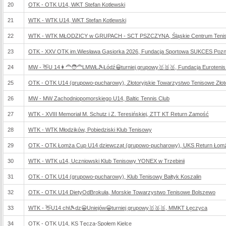
20
OTK - OTK U14, WKT Stefan Kotlewski
21
WTK - WTK U14, WKT Stefan Kotlewski
22
WTK - WTK MŁODZICY w GRUPACH - SCT PSZCZYNA, Śląskie Centrum Teni
23
OTK - XXV OTK im.Wiesława Gąsiorka 2026, Fundacja Sportowa SUKCES Poz
24
MW - 👋U 14👩‍🦰🧑‍🦰LMWŁ🎾Łódź😀turniej grupowy🥇🥈🥉, Fundacja Eurotenis
25
OTK - OTK U14 (grupowo-pucharowy), Złotoryjskie Towarzystwo Tenisowe Złot
26
MW - MW Zachodniopomorskiego U14, Baltic Tennis Club
27
WTK - XVIII Memoriał M. Schutz i Z. Teresińskiej, ZTT KT Return Zamość
28
WTK - WTK Młodzików, Pobiedziski Klub Tenisowy
29
OTK - OTK Łomża Cup U14 dziewcząt (grupowo-pucharowy), UKS Return Łom
30
WTK - WTK u14, Uczniowski Klub Tenisowy YONEX w Trzebinii
31
OTK - OTK U14 (grupowo-pucharowy), Klub Tenisowy Bałtyk Koszalin
32
OTK - OTK U14 DietyOdBrokuła, Morskie Towarzystwo Tenisowe Bolszewo
33
WTK - 👋U14 chł🎾dz😀Uniejów😀turniej grupowy🥇🥈🥉, MMKT Łęczyca
34
OTK - OTK U14, KS Tęcza-Społem Kielce