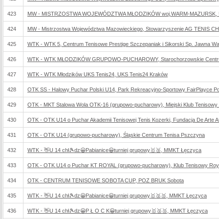
423
MW - MISTRZOSTWA WOJEWÓDZTWA MŁODZIKÓW woj.WARM-MAZURSK, U
424
MW - Mistrzostwa Województwa Mazowieckiego, Stowarzyszenie AG TENIS
425
WTK - WTK 5, Centrum Tenisowe Prestige Szczepaniak i Sikorski Sp. Jawna W
426
WTK - WTK MŁODZIKÓW GRUPOWO-PUCHAROWY, Starochorzowskie Centrum
427
WTK - WTK Młodzików UKS Tenis24, UKS Tenis24 Kraków
428
OTK SS - Halowy Puchar Polski U14, Park Rekreacyjno-Sportowy FairPlayce P
429
OTK - MKT Stalowa Wola OTK-16 (grupowo-pucharowy), Miejski Klub Tenisowy
430
OTK - OTK U14 o Puchar Akademii Tenisowej Tenis Kozerki, Fundacja De Arte Ath
431
OTK - OTK U14 (grupowo-pucharowy), Śląskie Centrum Tenisa Pszczyna
432
WTK - 👋U 14 chł🎾dz😀Pabianice😀turniej grupowy🥇🥈, MMKT Łęczyca
433
OTK - OTK U14 o Puchar KT ROYAL (grupowo-pucharowy), Klub Tenisowy Roy
434
OTK - CENTRUM TENISOWE SOBOTA CUP, POZ BRUK Sobota
435
WTK - 👋U 14 chł🎾dz😀Pabianice😀turniej grupowy🥇🥈🥉, MMKT Łęczyca
436
WTK - 👋U 14 chł🎾dz😀P Ł O C K😀turniej grupowy🥇🥈🥉, MMKT Łęczyca