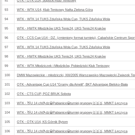
92
OTK - OTK U14, Sopocki Klub Tenisowy
93
WTK - WTK U14, Klub Tenisowy Nafta Zielona Góra
94
WTK - WTK 14 TUKS Zduńska Wola Cup, TUKS Zduńska Wola
95
WTK - HWTK Młodzików UKS Tenis24, UKS Tenis24 Kraków
96
OTK - CCS Cup U14 - DZ. (zmieniony format turnieju), Cabańskie Centrum Spo
97
WTK - WTK 14 TUKS Zduńska Wola Cup, TUKS Zduńska Wola
98
WTK - HWTK Młodzików UKS Tenis24, UKS Tenis24 Kraków
99
WTK - WTK Młodziczek i Młodzików, Pobiedziski Klub Tenisowy
100
DMW Mazowieckie - młodziczki, XIII/2005 Warszawsko-Mazowiecki Związek Te
101
OTK - Advantage Cup U14 "Gramy dla Amelii", BKT Advantage Bielsko-Biała
102
OTK - CTS CUP, POZ BRUK Sobota
103
WTK - 👋U 14 chł🎾dz😀Pabianice😀turniej grupowy🥇🥈🥉, MMKT Łęczyca
104
WTK - 👋U 14 chł🎾dz😀Pabianice😀turniej grupowy🥇🥈🥉, MMKT Łęczyca
105
OTK - OTK U14, KS Górnik Bytom
106
WTK - 👋U 14 chł🎾dz😀Pabianice😀turniej grupowy🥇🥈🥉, MMKT Łęczyca