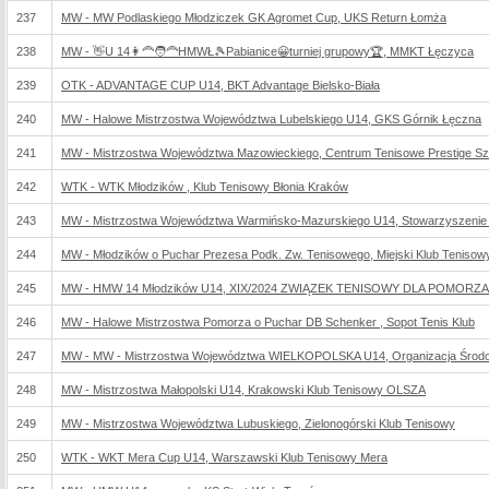
237
MW - MW Podlaskiego Młodziczek GK Agromet Cup, UKS Return Łomża
238
MW - 👋U 14👩‍🦰🧑‍🦰HMWŁ🎾Pabianice😀turniej grupowy🏆, MMKT Łęczyca
239
OTK - ADVANTAGE CUP U14, BKT Advantage Bielsko-Biała
240
MW - Halowe Mistrzostwa Województwa Lubelskiego U14, GKS Górnik Łęczna
241
MW - Mistrzostwa Województwa Mazowieckiego, Centrum Tenisowe Prestige Sz
242
WTK - WTK Młodzików , Klub Tenisowy Błonia Kraków
243
MW - Mistrzostwa Województwa Warmińsko-Mazurskiego U14, Stowarzyszenie K
244
MW - Młodzików o Puchar Prezesa Podk. Zw. Tenisowego, Miejski Klub Tenisow
245
MW - HMW 14 Młodzików U14, XIX/2024 ZWIĄZEK TENISOWY DLA POMOR
246
MW - Halowe Mistrzostwa Pomorza o Puchar DB Schenker , Sopot Tenis Klub
247
MW - MW - Mistrzostwa Województwa WIELKOPOLSKA U14, Organizacja Środo
248
MW - Mistrzostwa Małopolski U14, Krakowski Klub Tenisowy OLSZA
249
MW - Mistrzostwa Województwa Lubuskiego, Zielonogórski Klub Tenisowy
250
WTK - WKT Mera Cup U14, Warszawski Klub Tenisowy Mera