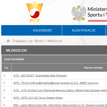
KALENDARZ
KLASYFIKACJE
Znajdujesz się:
Wyniki
> Młodziczki
BA
MŁODZICZKI
Lista turniejów
Lp.
Nazwa turnieju
1
OTK - WZT/SzKT, Szamotulski Klub Tenisowy
2
WTK - 👋U14 chł🎾dz😀Uniejów😀turniej grupowy🥇🥈🥉, MMKT Łęczyca
3
OTK - OTK-16 Avia Cup II Memoriał Marcina Zabora, Miejski Klub Sportowy AVIA
4
WTK - WTK U14, KS Tęcza-Społem Kielce
5
MW - Letnie Mistrzostwa Woj. Warmińsko-Mazurskiego U-14, Stowarzyszenie Kl