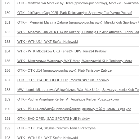
179
OTK - Mistrzostwa Morskie by Head (grupowo-pucharowy), Morskie Towarzys
180
OTK - fairPlayce Cup 2025, Park Rekreacyjno-Sportowy FairPlayce Poznań
181
OTK - I Memoriał Marcina Zabora (grupowo-pucharowy), Miejski Klub Sportowy 
182
WTK - Mazovia Cup WTK U14 by Kozerki, Fundacja De Arte Athletica - Tenis Koz
183
WTK - WTK U14, WKT Stefan Kotlewski
184
WTK - WTK Młodzików UKS Tenis24, UKS Tenis24 Kraków
185
WTK - Mistrzostwa Warszawy WKT Mera, Warszawski Klub Tenisowy Mera
186
OTK - OTK U14 (grupowo-pucharowy), Klub Tenisowy Zabrze
187
OTK - OTK U14 TIPTOPOL CUP, Pobiedziski Klub Tenisowy
188
MW - Letnie Mistrzostwa Województwa War-Maz U-14 , Stowarzyszenie Klub Te
189
OTK - Puchar Angelique Kerber, AT Angelique Kerber Puszczykowo
190
WTK - 👋U 14 chł🎾dz😀Pabianice😀turniej grupowy🥇🥈🥉, MMKT Łęczyca
191
OTK - SAO OPEN, SAO SPORTS HUB Kraków
192
OTK - OTK U14, Śląskie Centrum Tenisa Pszczyna
193
WTK - WTK U14, WKT Stefan Kotlewski