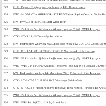
223
OTK - Piątnica Cup (grupowo-pucharowy), UKS Return Łomża
224
WTK - MŁODZICY w GRUPACH - SCT PSZCZYNA, Śląskie Centrum Tenisa Ps
225
MW - MW U14 gr.-puch., KS Start-Wisła Toruń
226
WTK - 👋U 14 chł🎾dz😀Pabianice😀turniej grupowy🥇🥈🥉, MMKT Łęczyca
227
OTK - OTK U14, KS Tęcza-Społem Kielce
228
MW - Mistrzostwa Województwa Lubelskiego młodzików U14, GKS Górnik Łęcz
229
OTK - OTK U14 OMEGA CARGO GROUP, Szczeciński Klub Tenisowy
230
WTK - 👋U 14 chł🎾dz😀Pabianice😀turniej grupowy🥇🥈🥉, MMKT Łęczyca
231
WTK - WTK U14 o Puchar Akademii Tenisowej Tenis Kozerki, Fundacja De Arte Ath
232
MW - Mistrzostwa Wielkopolski Młodzików -WZT, Pobiedziski Klub Tenisowy
233
OTK - ADVANTAGE CUP U14, BKT Advantage Bielsko-Biała
234
OTK - OTK U14 o Puchar Akademii Tenisowej Tenis Kozerki, Fundacja De Arte Ath
235
WTK - 👋U 14 chł🎾dz😀Pabianice😀turniej grupowy🥇🥈🥉, MMKT Łęczyca
236
WTK - WTK Turniej DZ U14 🎾💪, Grand Park