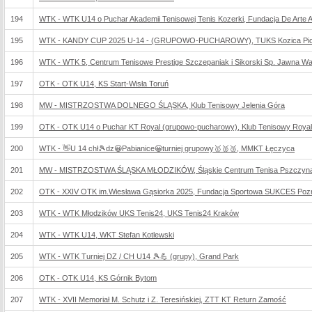
194
WTK - WTK U14 o Puchar Akademii Tenisowej Tenis Kozerki, Fundacja De Arte Ath
195
WTK - KANDY CUP 2025 U-14 - (GRUPOWO-PUCHAROWY), TUKS Kozica Piotr
196
WTK - WTK 5, Centrum Tenisowe Prestige Szczepaniak i Sikorski Sp. Jawna W
197
OTK - OTK U14, KS Start-Wisła Toruń
198
MW - MISTRZOSTWA DOLNEGO ŚLĄSKA, Klub Tenisowy Jelenia Góra
199
OTK - OTK U14 o Puchar KT Royal (grupowo-pucharowy), Klub Tenisowy Roya
200
WTK - 👋U 14 chł🎾dz😀Pabianice😀turniej grupowy🥇🥈🥉, MMKT Łęczyca
201
MW - MISTRZOSTWA ŚLĄSKA MŁODZIKÓW, Śląskie Centrum Tenisa Pszczyn
202
OTK - XXIV OTK im.Wiesława Gąsiorka 2025, Fundacja Sportowa SUKCES Poz
203
WTK - WTK Młodzików UKS Tenis24, UKS Tenis24 Kraków
204
WTK - WTK U14, WKT Stefan Kotlewski
205
WTK - WTK Turniej DZ / CH U14 🎾💪 (grupy), Grand Park
206
OTK - OTK U14, KS Górnik Bytom
207
WTK - XVII Memoriał M. Schutz i Z. Teresińskiej, ZTT KT Return Zamość