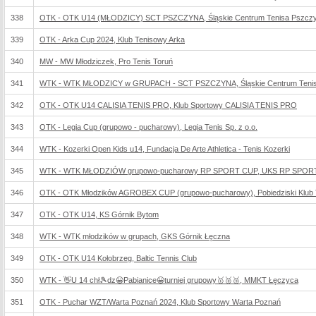
338
OTK - OTK U14 (MŁODZICY) SCT PSZCZYNA, Śląskie Centrum Tenisa Pszcz
339
OTK - Arka Cup 2024, Klub Tenisowy Arka
340
MW - MW Młodziczek, Pro Tenis Toruń
341
WTK - WTK MŁODZICY w GRUPACH - SCT PSZCZYNA, Śląskie Centrum Teni
342
OTK - OTK U14 CALISIA TENIS PRO, Klub Sportowy CALISIA TENIS PRO
343
OTK - Legia Cup (grupowo - pucharowy), Legia Tenis Sp. z o.o.
344
WTK - Kozerki Open Kids u14, Fundacja De Arte Athletica - Tenis Kozerki
345
WTK - WTK MŁODZIÓW grupowo-pucharowy RP SPORT CUP, UKS RP SPORT
346
OTK - OTK Młodzików AGROBEX CUP (grupowo-pucharowy), Pobiedziski Klub
347
OTK - OTK U14, KS Górnik Bytom
348
WTK - WTK młodzików w grupach, GKS Górnik Łęczna
349
OTK - OTK U14 Kołobrzeg, Baltic Tennis Club
350
WTK - 👋U 14 chł🎾dz😀Pabianice😀turniej grupowy🥇🥈🥉, MMKT Łęczyca
351
OTK - Puchar WZT/Warta Poznań 2024, Klub Sportowy Warta Poznań