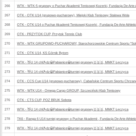
266
WTK - WTK-5 grupowy o Puchar Akademii Tenisowej Kozerki, Fundacja De Arte At
267
OTK - OTK U14 (grupowo-pucharowy), Miejski Klub Tenisowy Stalowa Wola
268
OTK - OTK U14 o Puchar Akademii Tenisowej Kozerki , Fundacja De Arte Athletic
269
OTK - PRZYTOK CUP, Przytok Tennis Club
270
WTK - WTK GRUPOWO-PUCHAROWY, Starochorzowskie Centrum Sportu "Sok
271
OTK - OTK U14, KS Górnik Bytom
272
WTK - 👋U 14 chł🎾dz😀Pabianice😀turniej grupowy🥇🥈🥉, MMKT Łęczyca
273
WTK - 👋U 14 chł🎾dz😀Pabianice😀turniej grupowy🥇🥈🥉, MMKT Łęczyca
274
OTK - CCS Cup U14 (grupowo-pucharowy), Cabańskie Centrum Sportu Chrza
275
WTK - WTK U14 - Omega Cargo GROUP, Szczeciński Klub Tenisowy
276
OTK - CTS CUP, POZ BRUK Sobota
277
WTK - 👋U 14 chł🎾dz😀Pabianice😀turniej grupowy🥇🥈🥉, MMKT Łęczyca
278
TK6 - Ranga 6 U14 turniej grupowy o Puchar Akademii , Fundacja De Arte Athletic
279
WTK - 👋U 14 chł🎾dz😀Pabianice😀turniej grupowy🥇🥈🥉, MMKT Łęczyca