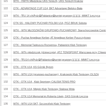
121
WTK - HWTK Młodzików UKS Tenis24, UKS Tenis24 Kraków
122
OTK - ADVANTAGE CUP U14, BKT Advantage Bielsko-Biała
123
WTK - 👋U 14 chł🎾dz😀Pabianice😀turniej grupowy🥇🥈🥉, MMKT Łęczyca
124
OTK SS - HALOWY PUCHAR POLSKI U14, POZ BRUK Sobota
125
WTK - WTK MŁODZIKÓW GRUPOWO-PUCHAROWY, Starochorzowskie Centrum
126
OTK - Puchar Angelique Kerber, AT Angelique Kerber Puszczykowo
127
OTK - Memoriał Tadeusza Rozwensa, Pabianicki Klub Tenisowy
128
WTK - WTk młodziczek (dziewczęta), ATZ TENISPOINT Warszawa przy Chiwes 
129
WTK - 👋U14 chł🎾dz😀Pabianice😀turniej grupowy🥇🥈🥉, MMKT Łęczyca
130
OTK - OTK U14, KS Górnik Bytom
131
WTK - WTK U14 (grupowo-pucharowy), Krakowski Klub Tenisowy OLSZA
132
OTK - OTK U14 , Klub Sportowy CALISIA TENIS PRO
133
OTK - OTK U14, Miejski Klub Tenisowy Stalowa Wola
134
OTK - OTK U14 Memoriał im.Roberta Litwin, GKS Górnik Łęczna
135
WTK - WTK U14 SKT, Szczeciński Klub Tenisowy