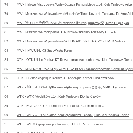
78
MW - Halowe Mistrzostwa Województwa Pomorskiego U14, Klub Tenisowy Arka
79
MW - Mistrzostwa Województwa Młodzików Tenis Kozerki, Fundacja De Arte Athle
80
MW - 👋U 14👩‍🦰🧑‍🦰HMWŁ🎾Pabianice😀turniej grupowy🏆, MMKT Łęczyca
81
MW - Mistrzostwa Małopolski U14, Krakowski Klub Tenisowy OLSZA
82
MW - Mistrzostwa Województwa WIELKOPOLSKIEGO, POZ BRUK Sobota
83
MW - HMW U14, KS Start-Wisła Toruń
84
OTK - OTK U14 o Puchar KT Royal - grupowo pucharowy, Klub Tenisowy Royal
85
MW - MISTRZOSTWA ŚLĄSKA MŁODZIKÓW, Starochorzowskie Centrum Sportu
86
OTK - Puchar Angelique Kerber, AT Angelique Kerber Puszczykowo
87
WTK - 👋U 14 chł🎾dz😀Pabianice😀turniej grupowy🥇🥈🥉, MMKT Łęczyca
88
WTK - WTK Młodzików U14, Klub Tenisowy Błonia Kraków
89
OTK - ECT CUP U14, Fundacja Europejskie Centrum Tenisa
90
WTK - WTK U-14 o Puchar Płockiej Akademii Tenisa , Płocka Akademia Tenisa
91
WTK - WTK14 grupowo-pucharowy, ZTT KT Return Zamość