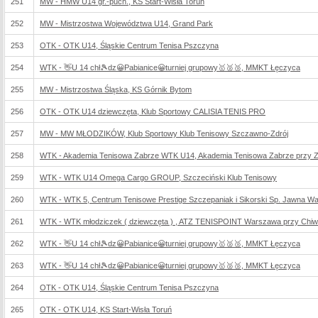
251
MW - HMW U14 gr.-puch., KS Start-Wisła Toruń
252
MW - Mistrzostwa Województwa U14, Grand Park
253
OTK - OTK U14, Śląskie Centrum Tenisa Pszczyna
254
WTK - 👋U 14 chł🎾dz😀Pabianice😀turniej grupowy🥇🥈🥉, MMKT Łęczyca
255
MW - Mistrzostwa Śląska, KS Górnik Bytom
256
OTK - OTK U14 dziewczęta, Klub Sportowy CALISIA TENIS PRO
257
MW - MW MŁODZIKÓW, Klub Sportowy Klub Tenisowy Szczawno-Zdrój
258
WTK - Akademia Tenisowa Zabrze WTK U14, Akademia Tenisowa Zabrze przy Zabrz
259
WTK - WTK U14 Omega Cargo GROUP, Szczeciński Klub Tenisowy
260
WTK - WTK 5, Centrum Tenisowe Prestige Szczepaniak i Sikorski Sp. Jawna W
261
WTK - WTK młodziczek ( dziewczęta ) , ATZ TENISPOINT Warszawa przy Chiwe
262
WTK - 👋U 14 chł🎾dz😀Pabianice😀turniej grupowy🥇🥈🥉, MMKT Łęczyca
263
WTK - 👋U 14 chł🎾dz😀Pabianice😀turniej grupowy🥇🥈🥉, MMKT Łęczyca
264
OTK - OTK U14, Śląskie Centrum Tenisa Pszczyna
265
OTK - OTK U14, KS Start-Wisła Toruń