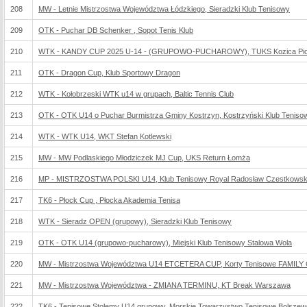
208
MW - Letnie Mistrzostwa Województwa Łódzkiego, Sieradzki Klub Tenisowy
209
OTK - Puchar DB Schenker , Sopot Tenis Klub
210
WTK - KANDY CUP 2025 U-14 - (GRUPOWO-PUCHAROWY), TUKS Kozica Piotr
211
OTK - Dragon Cup, Klub Sportowy Dragon
212
WTK - Kołobrzeski WTK u14 w grupach, Baltic Tennis Club
213
OTK - OTK U14 o Puchar Burmistrza Gminy Kostrzyn, Kostrzyński Klub Teniso
214
WTK - WTK U14, WKT Stefan Kotlewski
215
MW - MW Podlaskiego Młodziczek MJ Cup, UKS Return Łomża
216
MP - MISTRZOSTWA POLSKI U14, Klub Tenisowy Royal Radosław Czestkowsk
217
TK6 - Płock Cup , Płocka Akademia Tenisa
218
WTK - Sieradz OPEN (grupowy), Sieradzki Klub Tenisowy
219
OTK - OTK U14 (grupowo-pucharowy), Miejski Klub Tenisowy Stalowa Wola
220
MW - Mistrzostwa Województwa U14 ETCETERA CUP, Korty Tenisowe FAMILY
221
MW - Mistrzostwa Województwa - ZMIANA TERMINU, KT Break Warszawa
222
TK6 - Tenisowe Stolemy U14 grupowy, Morskie Towarzystwo Tenisowe Bolszew