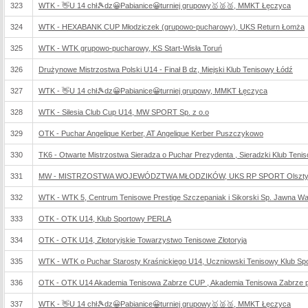
323
WTK - 👋U 14 chł🎾dz😀Pabianice😀turniej grupowy🥇🥈🥉, MMKT Łęczyca
324
WTK - HEXABANK CUP Młodziczek (grupowo-pucharowy), UKS Return Łomża
325
WTK - WTK grupowo-pucharowy, KS Start-Wisła Toruń
326
Drużynowe Mistrzostwa Polski U14 - Finał B dz, Miejski Klub Tenisowy Łódź
327
WTK - 👋U 14 chł🎾dz😀Pabianice😀turniej grupowy, MMKT Łęczyca
328
WTK - Silesia Club Cup U14, MW SPORT Sp. z o.o
329
OTK - Puchar Angelique Kerber, AT Angelique Kerber Puszczykowo
330
TK6 - Otwarte Mistrzostwa Sieradza o Puchar Prezydenta , Sieradzki Klub Teni
331
MW - MISTRZOSTWA WOJEWÓDZTWA MŁODZIKÓW, UKS RP SPORT Olszt
332
WTK - WTK 5, Centrum Tenisowe Prestige Szczepaniak i Sikorski Sp. Jawna W
333
OTK - OTK U14, Klub Sportowy PERLA
334
OTK - OTK U14, Złotoryjskie Towarzystwo Tenisowe Złotoryja
335
WTK - WTK o Puchar Starosty Kraśnickiego U14, Uczniowski Tenisowy Klub Sp
336
OTK - OTK U14 Akademia Tenisowa Zabrze CUP , Akademia Tenisowa Zabrze przy 
337
WTK - 👋U 14 chł🎾dz😀Pabianice😀turniej grupowy🥇🥈🥉, MMKT Łęczyca