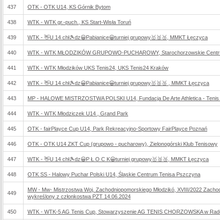
437
OTK - OTK U14, KS Górnik Bytom
438
WTK - WTK gr.-puch., KS Start-Wisła Toruń
439
WTK - 👋U 14 chł🎾dz😀Pabianice😀turniej grupowy🥇🥈🥉, MMKT Łęczyca
440
WTK - WTK MŁODZIKÓW GRUPOWO-PUCHAROWY, Starochorzowskie Centrum
441
WTK - WTK Młodzików UKS Tenis24, UKS Tenis24 Kraków
442
WTK - 👋U 14 chł🎾dz😀Pabianice😀turniej grupowy🥇🥈🥉 , MMKT Łęczyca
443
MP - HALOWE MISTRZOSTWA POLSKI U14, Fundacja De Arte Athletica - Tenis 
444
WTK - WTK Młodziczek U14 , Grand Park
445
OTK - fairPlayce Cup U14, Park Rekreacyjno-Sportowy FairPlayce Poznań
446
OTK - OTK U14 ZKT Cup (grupowo - pucharowy), Zielonogórski Klub Tenisowy
447
WTK - 👋U 14 chł🎾dz😀P Ł O C K😀turniej grupowy🥇🥈🥉, MMKT Łęczyca
448
OTK SS - Halowy Puchar Polski U14, Śląskie Centrum Tenisa Pszczyna
MW - Mw- Mistrzostwa Woj. Zachodniopomorskiego Młodzikó, XVIII/2022 Zacho
449
wykreślony z członkostwa PZT 14.06.2024
450
WTK - WTK-5 AG Tenis Cup, Stowarzyszenie AG TENIS CHORZOWSKA w Rad