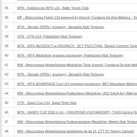
35
WTK - Kołobrzeski WTK u14 , Baltic Tennis Club
36
MP - Mistrzostwa Polski U14 powered by Enervit, Fundacja De Arte Athletica - Te
37
WTK - Sieradz OPEN ( grupowy), Sieradzki Klub Tenisowy
38
OTK - OTK U14, Pobiedziski Klub Tenisowy
39
WTK - WTK MŁODZICY w GRUPACH - SCT PSZCZYNA, Śląskie Centrum Teni
40
WTK - WTK Młodzików grupowo pucharowy, Pobiedziski Klub Tenisowy
41
MW - Mistrzostwa Województwa Młodzików Tenis Kozerki, Fundacja De Arte Athle
42
WTK - Sieradz OPEN ( grupowy), Sieradzki Klub Tenisowy
43
WTK - WTK ADVANTAGE Cup U14 grupowo-pucharowy, BKT Advantage Bielsko-
44
MW - Mistrzostwa Województwa Podlaskiego Młodzików, UKS Sokół-Asy Białyst
45
OTK - Sopot Cup U14, Sopot Tenis Klub
46
WTK - KANDY CUP 2026 U-14 - (GRUPOWO-PUCHAROWY), TUKS Kozica Piotr
47
MW - Mistrzostwa Województwa Podkarpackiego Młodzików, Miejski Klub Tenis
48
MW - Mistrzostwa Województwa lubelskiego do lat 14, ZTT KT Return Zamość