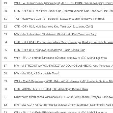
49
WTK - WTK młodziczek (dziewczęta), ATZ TENISPOINT Warszawa przy Chiwes 
50
OTK - OTK U14 Pisz-Point Junior Cup , Stowarzyszenie Klub Tenisowy Pisz-Poi
51
TK6 - Mazowsze Cup - ST Tiebreak, Stowarzyszenie Tenisowe Tie Break
52
OTK - OTK U14, Klub Sportowy Klub Tenisowy Szczawno-Zdrój
53
MW - MW Lubuskiego Młodzików i Młodziczek, Klub Tenisowy Żary
54
OTK - OTK U14 o Puchar Burmistrza Gminy Kostrzyn, Kostrzyński Klub Teniso
55
OTK - OTK U14 (grupowo-pucharowy), Baltic Tennis Club
56
WTK - 👋U 14 chł🎾dz😀Pabianice😀turniej grupowy🥇🥈🥉, MMKT Łęczyca
57
MW - MISTRZOSTWA WOJEWÓDZTWA DOLNOŚLĄSKIEGO, Klub Tenisowy Jel
58
MW - MW U14, KS Start-Wisła Toruń
59
WTK - 😎☀️🎾Majówkowy WTK U14 o WC do eliminacji MP, Fundacja De Arte Athle
60
OTK - ADVANTAGE CUP U14, BKT Advantage Bielsko-Biała
61
Drużynowe Mistrzostwa Wielkopolski u14, I/2002 Wielkopolski Związek Tenisow
62
MW - MW-U14 /Puchar Burmistrza Miasta i Gminy Szamotuł/, Szamotulski Klub 
63
WTK - 👋U 14 chł🎾dz😀Pabianice😀turniej grupowy🥇🥈🥉, MMKT Łęczyca