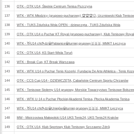
136
OTK - OTK U14, Śląskie Centrum Tenisa Pszczyna
137
WTK - WTK Młodzicy (grupowo-pucharowy) 🏆🏆🏆🙂, Uczniowski Klub Teniso
138
WTK - TUKS Zduńska Wola OPEN - dziewczęta , TUKS Zduńska Wola
139
OTK - OTK U14 o Puchar KT Royal (grupowo-pucharowy), Klub Tenisowy Roya
140
WTK - 👋U14 chł🎾dz😀Pabianice😀turniej grupowy🥇🥈🥉, MMKT Łęczyca
141
OTK - OTK U14, KS Start-Wisła Toruń
142
WTK - Break Cup, KT Break Warszawa
143
WTK - WTK U14 o Puchar Tenis Kozerki, Fundacja De Arte Athletica - Tenis Koze
144
OTK - CCS Cup U14 - DZIEWCZĘTA, Cabańskie Centrum Sportu Chrzanów
145
WTK - Tenisowe Stolemy U14 grupowy, Morskie Towarzystwo Tenisowe Bolsze
146
WTK - WTK U-14 o Puchar Płockiej Akademii Tenisa, Płocka Akademia Tenisa
147
WTK - 👋U14 chł🎾dz😀Uniejów😀turniej grupowy🥇🥈🥉, MMKT Łęczyca
148
MW - Mistrzostwa Małopolski U14 UKS Tenis24, UKS Tenis24 Kraków
149
OTK - OTK U14, Klub Sportowy Klub Tenisowy Szczawno-Zdrój