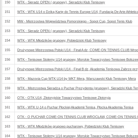
150
WTK - Sieradz OPEN ( grupowy), Sieradzki Klub Tenisowy
151
WTK - WTK U14 o Dziką Kartę do Tennis Europe U14, Fundacja De Arte Athletica
152
MW - Mistrzostwa Województwa Pomorskiego - Sopot Cup, Sopot Tenis Klub
153
WTK - Sieradz OPEN ( grupowy), Sieradzki Klub Tenisowy
154
WTK - WTK Młodzików grupowy, Pobiedziski Klub Tenisowy
155
Drużynowe Mistrzostwa Polski U14 - Finał A dz, COME-ON TENNIS CLUB Wro
156
WTK - Tenisowe Stolemy U14 grupowy, Morskie Towarzystwo Tenisowe Bolsze
157
Drużynowe Mistrzostwa Polski U14 - Finał B dz, Akademia Tenisowa Zabrze przy Z
158
WTK - Mazovia Cup WTK U14 by WKT Mera, Warszawski Klub Tenisowy Mera
159
WTK - Mistrzostwa Sieradza o Puchar Prezydenta (grupowy), Sieradzki Klub Te
160
OTK - OTK U14, Złotoryjskie Towarzystwo Tenisowe Złotoryja
161
WTK - WTK U-14 o Puchar Płockiej Akademii Tenisa, Płocka Akademia Tenisa
162
OTK - O PUCHAR COME-ON TENNIS CLUB WROCŁAW, COME-ON TENNIS CLU
163
WTK - WTK Młodzików grupowo pucharowy, Pobiedziski Klub Tenisowy
164
WTK - Tenisowe Stolemy U14 grupowy, Morskie Towarzystwo Tenisowe Bolsze