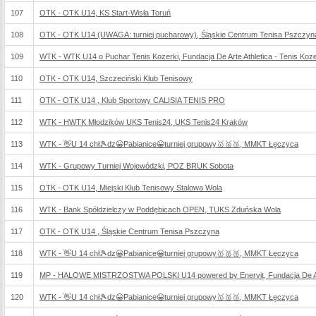
107
OTK - OTK U14, KS Start-Wisła Toruń
108
OTK - OTK U14 (UWAGA: turniej pucharowy), Śląskie Centrum Tenisa Pszczyn
109
WTK - WTK U14 o Puchar Tenis Kozerki, Fundacja De Arte Athletica - Tenis Koze
110
OTK - OTK U14, Szczeciński Klub Tenisowy
111
OTK - OTK U14 , Klub Sportowy CALISIA TENIS PRO
112
WTK - HWTK Młodzików UKS Tenis24, UKS Tenis24 Kraków
113
WTK - 👋U 14 chł🎾dz😀Pabianice😀turniej grupowy🥇🥈🥉, MMKT Łęczyca
114
WTK - Grupowy Turniej Wojewódzki, POZ BRUK Sobota
115
OTK - OTK U14, Miejski Klub Tenisowy Stalowa Wola
116
WTK - Bank Spółdzielczy w Poddębicach OPEN, TUKS Zduńska Wola
117
OTK - OTK U14 , Śląskie Centrum Tenisa Pszczyna
118
WTK - 👋U 14 chł🎾dz😀Pabianice😀turniej grupowy🥇🥈🥉, MMKT Łęczyca
119
MP - HALOWE MISTRZOSTWA POLSKI U14 powered by Enervit, Fundacja De Arte 
120
WTK - 👋U 14 chł🎾dz😀Pabianice😀turniej grupowy🥇🥈🥉, MMKT Łęczyca