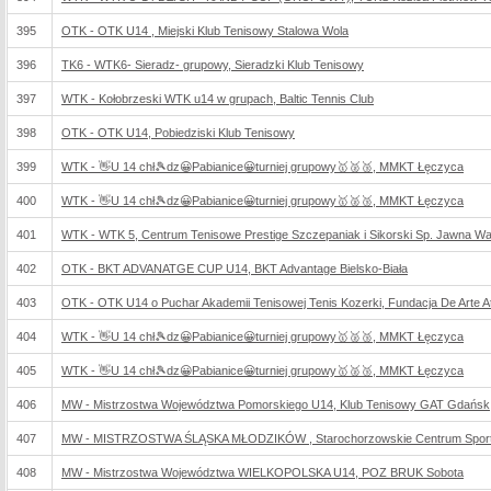
395
OTK - OTK U14 , Miejski Klub Tenisowy Stalowa Wola
396
TK6 - WTK6- Sieradz- grupowy, Sieradzki Klub Tenisowy
397
WTK - Kołobrzeski WTK u14 w grupach, Baltic Tennis Club
398
OTK - OTK U14, Pobiedziski Klub Tenisowy
399
WTK - 👋U 14 chł🎾dz😀Pabianice😀turniej grupowy🥇🥈🥉, MMKT Łęczyca
400
WTK - 👋U 14 chł🎾dz😀Pabianice😀turniej grupowy🥇🥈🥉, MMKT Łęczyca
401
WTK - WTK 5, Centrum Tenisowe Prestige Szczepaniak i Sikorski Sp. Jawna W
402
OTK - BKT ADVANATGE CUP U14, BKT Advantage Bielsko-Biała
403
OTK - OTK U14 o Puchar Akademii Tenisowej Tenis Kozerki, Fundacja De Arte Ath
404
WTK - 👋U 14 chł🎾dz😀Pabianice😀turniej grupowy🥇🥈🥉, MMKT Łęczyca
405
WTK - 👋U 14 chł🎾dz😀Pabianice😀turniej grupowy🥇🥈🥉, MMKT Łęczyca
406
MW - Mistrzostwa Województwa Pomorskiego U14, Klub Tenisowy GAT Gdańsk
407
MW - MISTRZOSTWA ŚLĄSKA MŁODZIKÓW , Starochorzowskie Centrum Sportu
408
MW - Mistrzostwa Województwa WIELKOPOLSKA U14, POZ BRUK Sobota