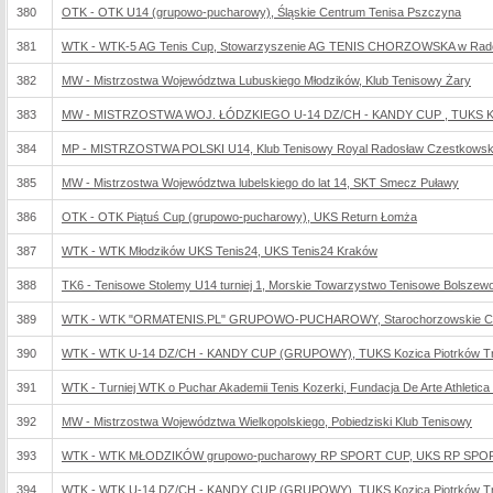
380
OTK - OTK U14 (grupowo-pucharowy), Śląskie Centrum Tenisa Pszczyna
381
WTK - WTK-5 AG Tenis Cup, Stowarzyszenie AG TENIS CHORZOWSKA w Rad
382
MW - Mistrzostwa Województwa Lubuskiego Młodzików, Klub Tenisowy Żary
383
MW - MISTRZOSTWA WOJ. ŁÓDZKIEGO U-14 DZ/CH - KANDY CUP , TUKS Kozi
384
MP - MISTRZOSTWA POLSKI U14, Klub Tenisowy Royal Radosław Czestkowsk
385
MW - Mistrzostwa Województwa lubelskiego do lat 14, SKT Smecz Puławy
386
OTK - OTK Piątuś Cup (grupowo-pucharowy), UKS Return Łomża
387
WTK - WTK Młodzików UKS Tenis24, UKS Tenis24 Kraków
388
TK6 - Tenisowe Stolemy U14 turniej 1, Morskie Towarzystwo Tenisowe Bolszew
389
WTK - WTK "ORMATENIS.PL" GRUPOWO-PUCHAROWY, Starochorzowskie Cent
390
WTK - WTK U-14 DZ/CH - KANDY CUP (GRUPOWY), TUKS Kozica Piotrków Tr
391
WTK - Turniej WTK o Puchar Akademii Tenis Kozerki, Fundacja De Arte Athletica 
392
MW - Mistrzostwa Województwa Wielkopolskiego, Pobiedziski Klub Tenisowy
393
WTK - WTK MŁODZIKÓW grupowo-pucharowy RP SPORT CUP, UKS RP SPOR
394
WTK - WTK U-14 DZ/CH - KANDY CUP (GRUPOWY), TUKS Kozica Piotrków Tr