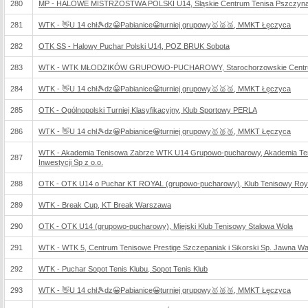
280
MP - HALOWE MISTRZOSTWA POLSKI U14, Śląskie Centrum Tenisa Pszczyn
281
WTK - 👋U 14 chł🎾dz😀Pabianice😀turniej grupowy🥇🥈🥉, MMKT Łęczyca
282
OTK SS - Halowy Puchar Polski U14, POZ BRUK Sobota
283
WTK - WTK MŁODZIKÓW GRUPOWO-PUCHAROWY, Starochorzowskie Centrum
284
WTK - 👋U 14 chł🎾dz😀Pabianice😀turniej grupowy🥇🥈🥉, MMKT Łęczyca
285
OTK - Ogólnopolski Turniej Klasyfikacyjny, Klub Sportowy PERLA
286
WTK - 👋U 14 chł🎾dz😀Pabianice😀turniej grupowy🥇🥈🥉, MMKT Łęczyca
WTK - Akademia Tenisowa Zabrze WTK U14 Grupowo-pucharowy, Akademia Tenis
287
Inwestycji Sp z o.o.
288
OTK - OTK U14 o Puchar KT ROYAL (grupowo-pucharowy), Klub Tenisowy Roy
289
WTK - Break Cup, KT Break Warszawa
290
OTK - OTK U14 (grupowo-pucharowy), Miejski Klub Tenisowy Stalowa Wola
291
WTK - WTK 5, Centrum Tenisowe Prestige Szczepaniak i Sikorski Sp. Jawna W
292
WTK - Puchar Sopot Tenis Klubu, Sopot Tenis Klub
293
WTK - 👋U 14 chł🎾dz😀Pabianice😀turniej grupowy🥇🥈🥉, MMKT Łęczyca