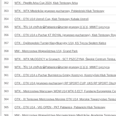
352
WTK - Pipelife Arka Cup 2024, Klub Tenisowy Arka
353
WTK - WTK Młodzików grupowo pucharowy, Pobiedziski Klub Tenisowy
354
OTK - OTK U14 Ustroń Cup, Klub Tenisowy Kubala Ustroń
355
WTK - 👋U 14 chł🎾dz😀Pabianice😀turniej grupowy🥇🥈🥉, MMKT Łęczyca
356
OTK - OTK U14 o Puchar KT ROYAL (grupowo-pucharowy), Klub Tenisowy Roy
357
OTK - Ogólnopolski Turniej Klasyfikacyjny U14, KS Tęcza-Społem Kielce
358
MW - Mistrzostwa Województwa U14, Grand Park
359
WTK - WTK MŁODZICY w Grupach - SCT PSZCZYNA, Śląskie Centrum Tenisa
360
WTK - 👋U 14 chł🎾dz😀Pabianice😀turniej grupowy🥇🥈🥉, MMKT Łęczyca
361
OTK - OTK U14 o Puchar Burmistrza Gminy Kostrzyn, Kostrzyński Klub Teniso
362
OTK - OTK U14 (grupowo-pucharowy) RP SPORT-CUP, UKS RP SPORT Olszt
363
WTK - Mistrzostwa Warszawy WOM U14 WTK-5 ECT, Fundacja Europejskie Ce
364
OTK - XI Tenisowe Mistrzostwa Morskie OTK U14, Morskie Towarzystwo Tenis
365
OTK - OTK U14 - VIG OPEN - PKT Pabianice, Pabianicki Klub Tenisowy
366
MW - Mistrzostwa Województwa Mazowieckiego Młodzików, Akademia Tenis