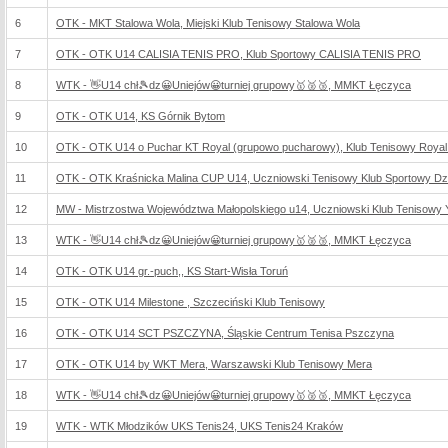
6
OTK - MKT Stalowa Wola, Miejski Klub Tenisowy Stalowa Wola
7
OTK - OTK U14 CALISIA TENIS PRO, Klub Sportowy CALISIA TENIS PRO
8
WTK - 👋U14 chł🎾dz😀Uniejów😀turniej grupowy🥇🥈🥉, MMKT Łęczyca
9
OTK - OTK U14, KS Górnik Bytom
10
OTK - OTK U14 o Puchar KT Royal (grupowo pucharowy), Klub Tenisowy Roya
11
OTK - OTK Kraśnicka Malina CUP U14, Uczniowski Tenisowy Klub Sportowy Dz
12
MW - Mistrzostwa Województwa Małopolskiego u14, Uczniowski Klub Tenisowy 
13
WTK - 👋U14 chł🎾dz😀Uniejów😀turniej grupowy🥇🥈🥉, MMKT Łęczyca
14
OTK - OTK U14 gr.-puch,, KS Start-Wisła Toruń
15
OTK - OTK U14 Milestone , Szczeciński Klub Tenisowy
16
OTK - OTK U14 SCT PSZCZYNA, Śląskie Centrum Tenisa Pszczyna
17
OTK - OTK U14 by WKT Mera, Warszawski Klub Tenisowy Mera
18
WTK - 👋U14 chł🎾dz😀Uniejów😀turniej grupowy🥇🥈🥉, MMKT Łęczyca
19
WTK - WTK Młodzików UKS Tenis24, UKS Tenis24 Kraków