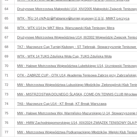
64
Drużynowe Mistrzostwa Małopolski U14, XIV/2005 Małopolski Związek Tenisowy
65
WTK - 👋U 14 chł🎾dz😀Pabianice😀turniej grupowy🥇🥈🥉, MMKT Łęczyca
66
WTK - WTK U14 by WKT Mera, Warszawski Klub Tenisowy Mera
67
Drużynowe Mistrzostwa Województwa U14, III/2002 Wojewódzki Związek Teniso
68
TK7 - Mazowsze Cup Turniej Klubowy - ST Tiebreak, Stowarzyszenie Tenisowe 
69
WTK - WTK 14 TUKS Zduńska Wola Cup, TUKS Zduńska Wola
70
MW - Halowe Mistrzostwa Województwa Lubelskiego U14, Uczniowski Tenisowy
71
OTK - ZABRZE CUP - OTK U14, Akademia Tenisowa Zabrze przy Zabrzańskiej Agen
72
MW - Mistrzostwa Województwa Lubuskiego Młodzików, Zielonogórski Klub Ten
73
MW - MISTRZOSTWA DOLNEGO ŚLĄSKA, COME-ON TENNIS CLUB Wrocław p
74
TK6 - Mazowsze Cup U14 - KT Break, KT Break Warszawa
75
MW - Halowe Mistrzostwa Woj. Warmińsko-Mazurskiego U-14, Stowarzyszenie K
76
MW - HMW Zachodniopomorskiego U14, XIX/2024 ZWIĄZEK TENISOWY D
77
MW - Mistrzostwa Województwa Podkarpackiego Młodzików, Miejski Klub Tenis