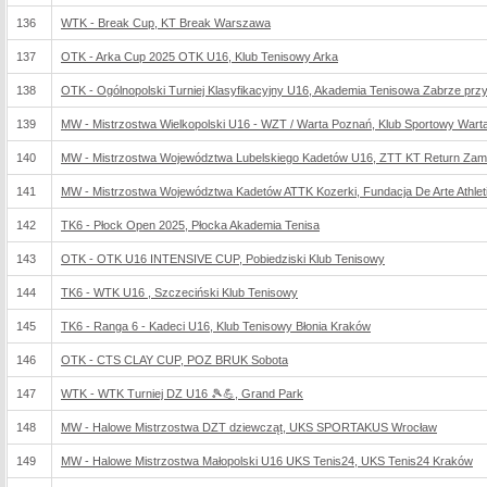
136
WTK - Break Cup, KT Break Warszawa
137
OTK - Arka Cup 2025 OTK U16, Klub Tenisowy Arka
138
OTK - Ogólnopolski Turniej Klasyfikacyjny U16, Akademia Tenisowa Zabrze przy Z
139
MW - Mistrzostwa Wielkopolski U16 - WZT / Warta Poznań, Klub Sportowy Wart
140
MW - Mistrzostwa Województwa Lubelskiego Kadetów U16, ZTT KT Return Za
141
MW - Mistrzostwa Województwa Kadetów ATTK Kozerki, Fundacja De Arte Athleti
142
TK6 - Płock Open 2025, Płocka Akademia Tenisa
143
OTK - OTK U16 INTENSIVE CUP, Pobiedziski Klub Tenisowy
144
TK6 - WTK U16 , Szczeciński Klub Tenisowy
145
TK6 - Ranga 6 - Kadeci U16, Klub Tenisowy Błonia Kraków
146
OTK - CTS CLAY CUP, POZ BRUK Sobota
147
WTK - WTK Turniej DZ U16 🎾💪, Grand Park
148
MW - Halowe Mistrzostwa DZT dziewcząt, UKS SPORTAKUS Wrocław
149
MW - Halowe Mistrzostwa Małopolski U16 UKS Tenis24, UKS Tenis24 Kraków