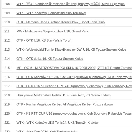
208
WTK - 👋U 16 chł🎾dz😀Pabianice😀turniej grupowy🥇🥈🥉, MMKT Łęczyca
209
WTK - WTK Kadetów, Pobiedziski Klub Tenisowy
210
OTK - Memoriał Jana i Stefana Korneluków , Sopot Tenis Klub
211
MW - Mistrzostwa Województwa U16, Grand Park
212
OTK - OTK U16, KS Start-Wisła Toruń
213
WTK - Wojewódzki Turniej Klasyfikacyjny Dafi U16, KS Tęcza-Społem Kielce
214
OTK - OTK do lat 16, KS Tęcza-Społem Kielce
215
MP - OOM - MISTRZOSTWA POLSKI U16 (2008-2009), ZTT KT Return Zamoś
216
OTK - OTK Kadetów "TECHNICA CUP" (grupowo-pucharowy), Klub Tenisowy Ku
217
OTK - OTK U16 o Puchar KT ROYAL (grupowo-pucharowy), Klub Tenisowy Roy
218
Drużynowe Mistrzostwa Polski U16 - Finał A dz, KS Górnik Bytom
219
OTK - Puchar Angelique Kerber, AT Angelique Kerber Puszczykowo
220
OTK - KS RTT CUP U16 (grupowo-pucharowy), Klub Sportowy Rybnickie Towa
221
WTK - WTK Kadetów UKS Tenis24, UKS Tenis24 Kraków
222
WTK - Arka Cup 2024, Klub Tenisowy Arka