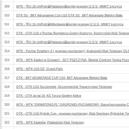
309
WTK - 👋U 16 chł🎾dz😀Pabianice😀turniej grupowy🥇🥈🥉, MMKT Łęczyca
310
OTK SS - BKT Advanatege Cup U16 OTK SS , BKT Advantage Bielsko-Biała
311
WTK - 👋U 16 chł🎾dz😀Włocławek😀turniej grupowy🥇🥈🥉, MMKT Łęczyca
312
OTK - OTK U16 o Puchar Burmistrza Gminy Kostrzyn, Kostrzyński Klub Teniso
313
WTK - 👋U 16 chł🎾dz😀Pabianice😀turniej grupowy🥇🥈🥉, MMKT Łęczyca
314
WTK - Puchar Dzielnicy II ( grupowo-pucharowy), Krakowski Klub Tenisowy O
315
WTK - WTK Kadeci w Grupach - SCT PSZCZYNA, Śląskie Centrum Tenisa Psz
316
WTK - WTK U16 DZ, Grand Park
317
OTK - BKT ADVANTAGE CUP U16, BKT Advantage Bielsko-Biała
318
OTK - OTK U16 Szczecinek, Szczecineckie Towarzystwo Tenisowe
319
OTK - OTK do lat 16, KS Tęcza-Społem Kielce
320
WTK - WTK "ORMATENIS.PL" GRUPOWO-PUCHAROWY, Starochorzowskie Cent
321
OTK - OTK U16 Rybnik Cup - grupowo-pucharowy, Klub Sportowy Rybnickie T
322
WTK - WTK Kadetów, Pobiedziski Klub Tenisowy