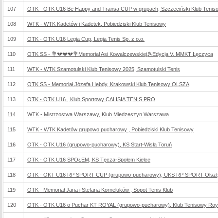
107
OTK - OTK U16 Be Happy and Transa CUP w grupach, Szczeciński Klub Tenis
108
WTK - WTK Kadetów i Kadetek, Pobiedziski Klub Tenisowy
109
OTK - OTK U16 Legia Cup, Legia Tenis Sp. z o.o.
110
OTK SS - 💐💔💔💔💐Memoriał Asi Kowalczewskiej🎾Edycja V, MMKT Łęczyca
111
WTK - WTK Szamotulski Klub Tenisowy 2025, Szamotulski Tenis
112
OTK SS - Memoriał Józefa Hebdy, Krakowski Klub Tenisowy OLSZA
113
OTK - OTK U16 , Klub Sportowy CALISIA TENIS PRO
114
WTK - Mistrzostwa Warszawy, Klub Miedzeszyn Warszawa
115
WTK - WTK Kadetów grupowo pucharowy , Pobiedziski Klub Tenisowy
116
OTK - OTK U16 (grupowo-pucharowy), KS Start-Wisła Toruń
117
OTK - OTK U16 SPOŁEM, KS Tęcza-Społem Kielce
118
OTK - OKT U16 RP SPORT CUP (grupowo-pucharowy), UKS RP SPORT Olszt
119
OTK - Memoriał Jana i Stefana Korneluków , Sopot Tenis Klub
120
OTK - OTK U16 o Puchar KT ROYAL (grupowo-pucharowy), Klub Tenisowy Roy