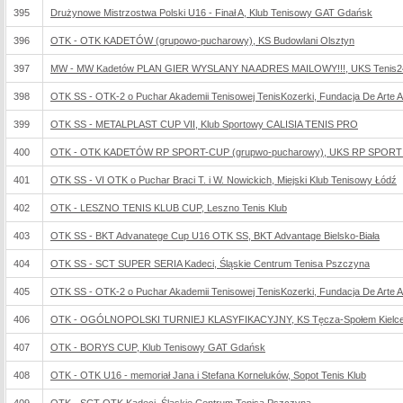
395
Drużynowe Mistrzostwa Polski U16 - Finał A, Klub Tenisowy GAT Gdańsk
396
OTK - OTK KADETÓW (grupowo-pucharowy), KS Budowlani Olsztyn
397
MW - MW Kadetów PLAN GIER WYSLANY NA ADRES MAILOWY!!!, UKS Tenis2
398
OTK SS - OTK-2 o Puchar Akademii Tenisowej TenisKozerki, Fundacja De Arte Ath
399
OTK SS - METALPLAST CUP VII, Klub Sportowy CALISIA TENIS PRO
400
OTK - OTK KADETÓW RP SPORT-CUP (grupwo-pucharowy), UKS RP SPORT 
401
OTK SS - VI OTK o Puchar Braci T. i W. Nowickich, Miejski Klub Tenisowy Łódź
402
OTK - LESZNO TENIS KLUB CUP, Leszno Tenis Klub
403
OTK SS - BKT Advanatege Cup U16 OTK SS, BKT Advantage Bielsko-Biała
404
OTK SS - SCT SUPER SERIA Kadeci, Śląskie Centrum Tenisa Pszczyna
405
OTK SS - OTK-2 o Puchar Akademii Tenisowej TenisKozerki, Fundacja De Arte Ath
406
OTK - OGÓLNOPOLSKI TURNIEJ KLASYFIKACYJNY, KS Tęcza-Społem Kielc
407
OTK - BORYS CUP, Klub Tenisowy GAT Gdańsk
408
OTK - OTK U16 - memoriał Jana i Stefana Korneluków, Sopot Tenis Klub