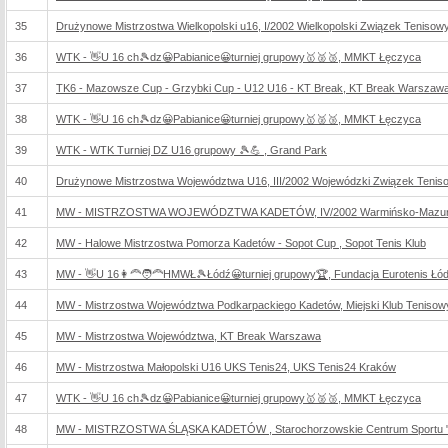
35
Drużynowe Mistrzostwa Wielkopolski u16, I/2002 Wielkopolski Związek Tenisow
36
WTK - 👋U 16 ch🎾dz😀Pabianice😀turniej grupowy🥇🥈🥉, MMKT Łęczyca
37
TK6 - Mazowsze Cup - Grzybki Cup - U12 U16 - KT Break, KT Break Warszaw
38
WTK - 👋U 16 ch🎾dz😀Pabianice😀turniej grupowy🥇🥈🥉, MMKT Łęczyca
39
WTK - WTK Turniej DZ U16 grupowy 🎾💪 , Grand Park
40
Drużynowe Mistrzostwa Województwa U16, III/2002 Wojewódzki Związek Teniso
41
MW - MISTRZOSTWA WOJEWÓDZTWA KADETÓW, IV/2002 Warmińsko-Mazursk
42
MW - Halowe Mistrzostwa Pomorza Kadetów - Sopot Cup , Sopot Tenis Klub
43
MW - 👋U 16👩‍🦰🧑‍🦰HMWŁ🎾Łódź😀turniej grupowy🏆, Fundacja Eurotenis Łó
44
MW - Mistrzostwa Województwa Podkarpackiego Kadetów, Miejski Klub Tenisow
45
MW - Mistrzostwa Województwa, KT Break Warszawa
46
MW - Mistrzostwa Małopolski U16 UKS Tenis24, UKS Tenis24 Kraków
47
WTK - 👋U 16 ch🎾dz😀Pabianice😀turniej grupowy🥇🥈🥉, MMKT Łęczyca
48
MW - MISTRZOSTWA ŚLĄSKA KADETÓW , Starochorzowskie Centrum Sportu "