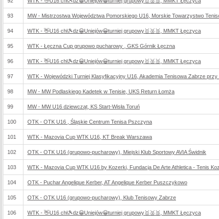
92
WTK - 👋U16 chł🎾dz😀Uniejów😀turniej grupowy🥇🥈🥉, MMKT Łęczyca
93
MW - Mistrzostwa Województwa Pomorskiego U16, Morskie Towarzystwo Teni
94
WTK - 👋U16 chł🎾dz😀Uniejów😀turniej grupowy🥇🥈🥉, MMKT Łęczyca
95
WTK - Łęczna Cup grupowo pucharowy , GKS Górnik Łęczna
96
WTK - 👋U16 chł🎾dz😀Uniejów😀turniej grupowy🥇🥈🥉, MMKT Łęczyca
97
WTK - Wojewódzki Turniej Klasyfikacyjny U16, Akademia Tenisowa Zabrze przy Zab
98
MW - MW Podlaskiego Kadetek w Tenisie, UKS Return Łomża
99
MW - MW U16 dziewcząt, KS Start-Wisła Toruń
100
OTK - OTK U16 , Śląskie Centrum Tenisa Pszczyna
101
WTK - Mazovia Cup WTK U16, KT Break Warszawa
102
OTK - OTK U16 (grupowo-pucharowy), Miejski Klub Sportowy AVIA Świdnik
103
WTK - Mazovia Cup WTK U16 by Kozerki, Fundacja De Arte Athletica - Tenis Koz
104
OTK - Puchar Angelique Kerber, AT Angelique Kerber Puszczykowo
105
OTK - OTK U16 (grupowo-pucharowy), Klub Tenisowy Zabrze
106
WTK - 👋U16 chł🎾dz😀Uniejów😀turniej grupowy🥇🥈🥉, MMKT Łęczyca