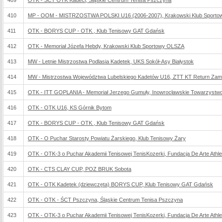
409
OTK - SCT OTK Kadeci, Śląskie Centrum Tenisa Pszczyna
410
MP - OOM - MISTRZOSTWA POLSKI U16 (2006-2007), Krakowski Klub Sport
411
OTK - BORYS CUP - OTK , Klub Tenisowy GAT Gdańsk
412
OTK - Memoriał Józefa Hebdy, Krakowski Klub Sportowy OLSZA
413
MW - Letnie Mistrzostwa Podlasia Kadetek, UKS Sokół-Asy Białystok
414
MW - Mistrzostwa Województwa Lubelskiego Kadetów U16, ZTT KT Return Za
415
OTK - ITT GOPLANIA - Memoriał Jerzego Gumuły, Inowrocławskie Towarzystwo
416
OTK - OTK U16, KS Górnik Bytom
417
OTK - BORYS CUP - OTK , Klub Tenisowy GAT Gdańsk
418
OTK - O Puchar Starosty Powiatu Żarskiego, Klub Tenisowy Żary
419
OTK - OTK-3 o Puchar Akademii Tenisowej TenisKozerki, Fundacja De Arte Athlet
420
OTK - CTS CLAY CUP, POZ BRUK Sobota
421
OTK - OTK Kadetek (dziewczęta) BORYS CUP, Klub Tenisowy GAT Gdańsk
422
OTK - OTK - ŚCT Pszczyna, Śląskie Centrum Tenisa Pszczyna
423
OTK - OTK-3 o Puchar Akademii Tenisowej TenisKozerki, Fundacja De Arte Athlet