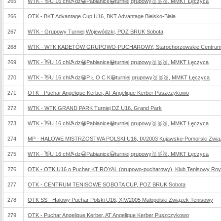
265
WTK - 👋U 16 chł🎾dz😀Pabianice😀turniej grupowy🥇🥈🥉, MMKT Łęczyca
266
OTK - BKT Advantage Cup U16, BKT Advantage Bielsko-Biała
267
WTK - Grupowy Turniej Wojewódzki, POZ BRUK Sobota
268
WTK - WTK KADETÓW GRUPOWO-PUCHAROWY, Starochorzowskie Centrum S
269
WTK - 👋U 16 chł🎾dz😀Pabianice😀turniej grupowy🥇🥈🥉, MMKT Łęczyca
270
WTK - 👋U 16 chł🎾dz😀P Ł O C K😀turniej grupowy🥇🥈🥉, MMKT Łęczyca
271
OTK - Puchar Angelique Kerber, AT Angelique Kerber Puszczykowo
272
WTK - WTK GRAND PARK Turniej DZ U16, Grand Park
273
WTK - 👋U 16 chł🎾dz😀Pabianice😀turniej grupowy🥇🥈🥉, MMKT Łęczyca
274
MP - HALOWE MISTRZOSTWA POLSKI U16, IX/2003 Kujawsko-Pomorski Związ
275
WTK - 👋U 16 chł🎾dz😀Pabianice😀turniej grupowy🥇🥈🥉, MMKT Łęczyca
276
OTK - OTK U16 o Puchar KT ROYAL (grupowo-pucharowy), Klub Tenisowy Roy
277
OTK - CENTRUM TENISOWE SOBOTA CUP, POZ BRUK Sobota
278
OTK SS - Halowy Puchar Polski U16, XIV/2005 Małopolski Związek Tenisowy
279
OTK - Puchar Angelique Kerber, AT Angelique Kerber Puszczykowo