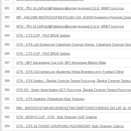
381
WTK - 👋U 16 chł🎾dz😀Pabianice😀turniej grupowe🥇🥈🥉, MMKT Łęczyca
382
MP - HALOWE MISTRZOSTWA POLSKI U16, IX/2003 Kujawsko-Pomorski Związ
383
WTK - 👋U 16 chł🎾dz😀Pabianice😀turniej grupowe🥇🥈🥉, MMKT Łęczyca
384
OTK - CTS CUP , POZ BRUK Sobota
385
OTK - OTK u16 Dziewcząt Cabańskie Centrum Sportu, Cabańskie Centrum Spo
386
OTK - CTS CUP , POZ BRUK Sobota
387
OTK - BKT Advanatege Cup U16, BKT Advantage Bielsko-Biała
388
OTK - OTK U16 dziewcząt, Akademia Tenisa Braniewo przy Fundacji Olimp
389
OTK - OTK Kadeci - Śląskie Centrum Tenisa Pszczyna, Śląskie Centrum Tenis
390
OTK SS - Super Seria Kadeci-SCT Pszczyna, Śląskie Centrum Tenisa Pszczyn
391
OTK - OTK Kadetów, Pobiedziski Klub Tenisowy
392
MW - MISTRZOSTWA WOJEWÓDZTWA ŚWIĘTOKRZYSKIEGO DO LAT 16, KS T
393
OTK - BORYS CUP - OTK , Klub Tenisowy GAT Gdańsk
394
OTK - OTK 16-TKOWY GRUPOWO-PUCHAROWY, Klub Tenisowy Zabrze