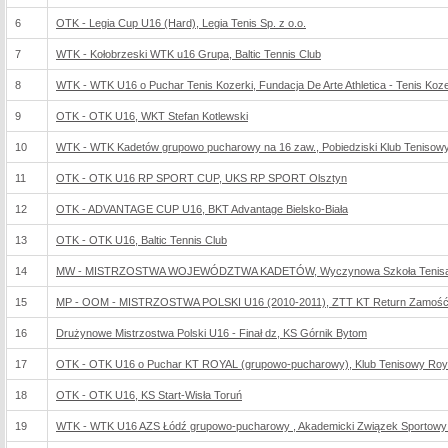
6
OTK - Legia Cup U16 (Hard), Legia Tenis Sp. z o.o.
7
WTK - Kołobrzeski WTK u16 Grupa, Baltic Tennis Club
8
WTK - WTK U16 o Puchar Tenis Kozerki, Fundacja De Arte Athletica - Tenis Koze
9
OTK - OTK U16, WKT Stefan Kotlewski
10
WTK - WTK Kadetów grupowo pucharowy na 16 zaw., Pobiedziski Klub Tenisow
11
OTK - OTK U16 RP SPORT CUP, UKS RP SPORT Olsztyn
12
OTK - ADVANTAGE CUP U16, BKT Advantage Bielsko-Biała
13
OTK - OTK U16, Baltic Tennis Club
14
MW - MISTRZOSTWA WOJEWÓDZTWA KADETÓW, Wyczynowa Szkoła Tenisa 
15
MP - OOM - MISTRZOSTWA POLSKI U16 (2010-2011), ZTT KT Return Zamoś
16
Drużynowe Mistrzostwa Polski U16 - Finał dz, KS Górnik Bytom
17
OTK - OTK U16 o Puchar KT ROYAL (grupowo-pucharowy), Klub Tenisowy Roy
18
OTK - OTK U16, KS Start-Wisła Toruń
19
WTK - WTK U16 AZS Łódź grupowo-pucharowy , Akademicki Związek Sportowy