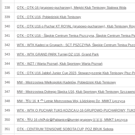
338
OTK - OTK-16 (grupowo-pucharowy), Miejski Klub Tenisowy Stalowa Wola
339
OTK - OTK U16, Pobiedziski Klub Tenisowy
340
OTK - OTK U16 o Puchar KT ROYAL (grupowo-pucharowy), Klub Tenisowy Roy
341
OTK - OTK U16 - Śląskie Centrum Tenisa Pszczyna, Śląskie Centrum Tenisa P
342
WTK - WTK Kadeci w Grupach - SCT PSZCZYNA, Śląskie Centrum Tenisa Psz
343
WTK - WTK GRAND PARK Turniej DZ U16, Grand Park
344
WTK - WZT / Warta Poznań, Klub Sportowy Warta Poznań
345
OTK - OTK U16 Jabłoń Junior Cup 2023, Stowarzyszenie Klub Tenisowy Pisz-Po
346
MW - Mistrzostwa Wielkopolski Kadetów, Pobiedziski Klub Tenisowy
347
MW - Mistrzostwa Dolnego Sląska U16, Klub Sportowy Klub Tenisowy Szczawno
348
MW - 👋U 16 👩‍🦰 Letnie Mistrzostwa Woj. Łódzkiego Dz, MMKT Łęczyca
349
WTK - WTK O PUCHAR TUKS KOZICA U-16 GRUPOWO-PUCHAROWY, TUKS Koz
350
WTK - 👋U 16 chł🎾dz😀Pabianice😀turniej grupowy🥇🥈🥉, MMKT Łęczyca
351
OTK - CENTRUM TENISOWE SOBOTA CUP, POZ BRUK Sobota