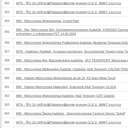
352
WTK - 👋U 16 chł🎾dz😀Pabianice😀turniej grupowy🥇🥈🥉, MMKT Łęczyca
353
WTK - 👋U 16 chł🎾dz😀Pabianice😀turniej grupowy🥇🥈🥉, MMKT Łęczyca
354
MW - Mistrzostwa Województwa, Grand Park
MW - Mw- Mistrzostwa Woj. Zachodniopomorskiego Kadetów, XVIII/2022 Zacho
355
wykreślony z członkostwa PZT 14.06.2024
356
MW - Mistrzostwa Województwa Podlaskiego Kadetów, Akademia Tenisowa Dzik
357
WTK - Kadetów i Kadetek, Grupowo-pucharowy, Szczecineckie Towarzystwo T
358
MW - Mistrzostwa Woj. Mazowieckiego kadetów , ATZ TENISPOINT Warszawa pr
359
MW - Mistrzostwa Wielkopolski Kadetek i Kadetów, Klub Sportowy CALISIA TE
360
MW - Halowe Mistrzostwa Województwa do lat 16, KS Start-Wisła Toruń
361
MW - Halowe Mistrzostwa Małopolski, Krakowski Klub Tenisowy OLSZA
362
MW - Mistrzostwa Województwa Kadetów, Klub Tenisowy GAT Gdańsk
363
WTK - 👋U 16 chł🎾dz😀Pabianice😀turniej grupowy🥇🥈🥉, MMKT Łęczyca
364
MW - Mistrzostwa Śląska kadetów , Starochorzowskie Centrum Sportu "Sokół"
365
WTK - 👋U 16 chł🎾dz😀Pabianice😀turniej grupowy🥇🥈🥉, MMKT Łęczyca