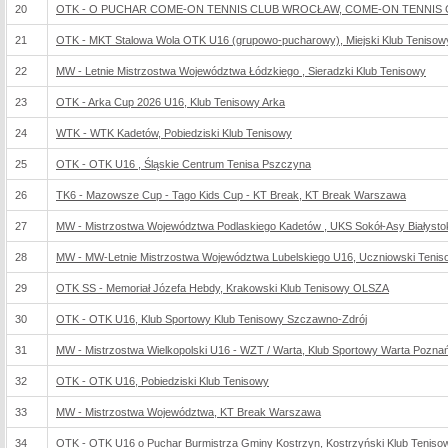
20
OTK - O PUCHAR COME-ON TENNIS CLUB WROCŁAW, COME-ON TENNIS CLU
21
OTK - MKT Stalowa Wola OTK U16 (grupowo-pucharowy), Miejski Klub Tenisow
22
MW - Letnie Mistrzostwa Województwa Łódzkiego , Sieradzki Klub Tenisowy
23
OTK - Arka Cup 2026 U16, Klub Tenisowy Arka
24
WTK - WTK Kadetów, Pobiedziski Klub Tenisowy
25
OTK - OTK U16 , Śląskie Centrum Tenisa Pszczyna
26
TK6 - Mazowsze Cup - Tago Kids Cup - KT Break, KT Break Warszawa
27
MW - Mistrzostwa Województwa Podlaskiego Kadetów , UKS Sokół-Asy Białysto
28
MW - MW-Letnie Mistrzostwa Województwa Lubelskiego U16, Uczniowski Tenis
29
OTK SS - Memoriał Józefa Hebdy, Krakowski Klub Tenisowy OLSZA
30
OTK - OTK U16, Klub Sportowy Klub Tenisowy Szczawno-Zdrój
31
MW - Mistrzostwa Wielkopolski U16 - WZT / Warta, Klub Sportowy Warta Pozna
32
OTK - OTK U16, Pobiedziski Klub Tenisowy
33
MW - Mistrzostwa Województwa, KT Break Warszawa
34
OTK - OTK U16 o Puchar Burmistrza Gminy Kostrzyn, Kostrzyński Klub Teniso