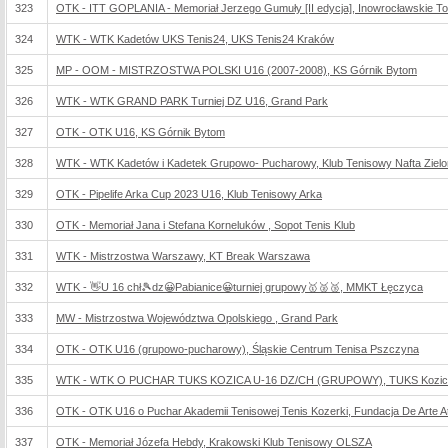
323
OTK - ITT GOPLANIA - Memoriał Jerzego Gumuły [II edycja], Inowrocławskie T
324
WTK - WTK Kadetów UKS Tenis24, UKS Tenis24 Kraków
325
MP - OOM - MISTRZOSTWA POLSKI U16 (2007-2008), KS Górnik Bytom
326
WTK - WTK GRAND PARK Turniej DZ U16, Grand Park
327
OTK - OTK U16, KS Górnik Bytom
328
WTK - WTK Kadetów i Kadetek Grupowo- Pucharowy, Klub Tenisowy Nafta Ziel
329
OTK - Pipelife Arka Cup 2023 U16, Klub Tenisowy Arka
330
OTK - Memoriał Jana i Stefana Korneluków , Sopot Tenis Klub
331
WTK - Mistrzostwa Warszawy, KT Break Warszawa
332
WTK - 👋U 16 chł🎾dz😀Pabianice😀turniej grupowy🥇🥈🥉, MMKT Łęczyca
333
MW - Mistrzostwa Województwa Opolskiego , Grand Park
334
OTK - OTK U16 (grupowo-pucharowy), Śląskie Centrum Tenisa Pszczyna
335
WTK - WTK O PUCHAR TUKS KOZICA U-16 DZ/CH (GRUPOWY), TUKS Kozica P
336
OTK - OTK U16 o Puchar Akademii Tenisowej Tenis Kozerki, Fundacja De Arte Ath
337
OTK - Memoriał Józefa Hebdy, Krakowski Klub Tenisowy OLSZA