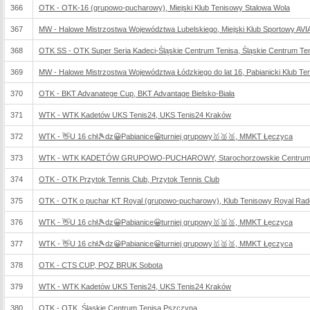
366
OTK - OTK-16 (grupowo-pucharowy), Miejski Klub Tenisowy Stalowa Wola
367
MW - Halowe Mistrzostwa Województwa Lubelskiego, Miejski Klub Sportowy AVI
368
OTK SS - OTK Super Seria Kadeci-Śląskie Centrum Tenisa, Śląskie Centrum T
369
MW - Halowe Mistrzostwa Województwa Łódzkiego do lat 16, Pabianicki Klub Te
370
OTK - BKT Advanatege Cup, BKT Advantage Bielsko-Biała
371
WTK - WTK Kadetów UKS Tenis24, UKS Tenis24 Kraków
372
WTK - 👋U 16 chł🎾dz😀Pabianice😀turniej grupowy🥇🥈🥉, MMKT Łęczyca
373
WTK - WTK KADETÓW GRUPOWO-PUCHAROWY, Starochorzowskie Centrum S
374
OTK - OTK Przytok Tennis Club, Przytok Tennis Club
375
OTK - OTK o puchar KT Royal (grupowo-pucharowy), Klub Tenisowy Royal Ra
376
WTK - 👋U 16 chł🎾dz😀Pabianice😀turniej grupowy🥇🥈🥉, MMKT Łęczyca
377
WTK - 👋U 16 chł🎾dz😀Pabianice😀turniej grupowy🥇🥈🥉, MMKT Łęczyca
378
OTK - CTS CUP, POZ BRUK Sobota
379
WTK - WTK Kadetów UKS Tenis24, UKS Tenis24 Kraków
380
OTK - OTK, Śląskie Centrum Tenisa Pszczyna