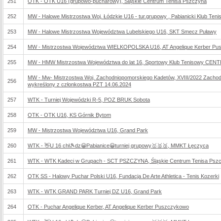
251
OTK - OTK U16 (grupowo-pucharowy), Śląskie Centrum Tenisa Pszczyna
252
MW - Halowe Mistrzostwa Woj. Łódzkie U16 - tur.grupowy , Pabianicki Klub Ten
253
MW - Halowe Mistrzostwa Województwa Lubelskiego U16, SKT Smecz Puławy
254
MW - Mistrzostwa Województwa WIELKOPOLSKA U16, AT Angelique Kerber Pu
255
MW - HMW Mistrzostwa Województwa do lat 16, Sportowy Klub Tenisowy CE
MW - Mw- Mistrzostwa Woj. Zachodniopomorskiego Kadetów, XVIII/2022 Zacho
256
wykreślony z członkostwa PZT 14.06.2024
257
WTK - Turniej Wojewódzki R-5, POZ BRUK Sobota
258
OTK - OTK U16, KS Górnik Bytom
259
MW - Mistrzostwa Województwa U16, Grand Park
260
WTK - 👋U 16 chł🎾dz😀Pabianice😀turniej grupowy🥇🥈🥉, MMKT Łęczyca
261
WTK - WTK Kadeci w Grupach - SCT PSZCZYNA, Śląskie Centrum Tenisa Psz
262
OTK SS - Halowy Puchar Polski U16, Fundacja De Arte Athletica - Tenis Kozerki
263
WTK - WTK GRAND PARK Turniej DZ U16, Grand Park
264
OTK - Puchar Angelique Kerber, AT Angelique Kerber Puszczykowo