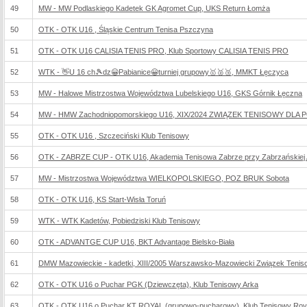
49
MW - MW Podlaskiego Kadetek GK Agromet Cup, UKS Return Łomża
50
OTK - OTK U16 , Śląskie Centrum Tenisa Pszczyna
51
OTK - OTK U16 CALISIA TENIS PRO, Klub Sportowy CALISIA TENIS PRO
52
WTK - 👋U 16 ch🎾dz😀Pabianice😀turniej grupowy🥇🥈🥉, MMKT Łęczyca
53
MW - Halowe Mistrzostwa Województwa Lubelskiego U16, GKS Górnik Łęczna
54
MW - HMW Zachodniopomorskiego U16, XIX/2024 ZWIĄZEK TENISOWY D
55
OTK - OTK U16 , Szczeciński Klub Tenisowy
56
OTK - ZABRZE CUP - OTK U16, Akademia Tenisowa Zabrze przy Zabrzańskiej Agen
57
MW - Mistrzostwa Województwa WIELKOPOLSKIEGO, POZ BRUK Sobota
58
OTK - OTK U16, KS Start-Wisła Toruń
59
WTK - WTK Kadetów, Pobiedziski Klub Tenisowy
60
OTK - ADVANTGE CUP U16, BKT Advantage Bielsko-Biała
61
DMW Mazowieckie - kadetki, XIII/2005 Warszawsko-Mazowiecki Związek Tenis
62
OTK - OTK U16 o Puchar PGK (Dziewczęta), Klub Tenisowy Arka
63
OTK - OTK U16 o Puchar KT ROYAL (grupowo-pucharowy), Klub Tenisowy Roy