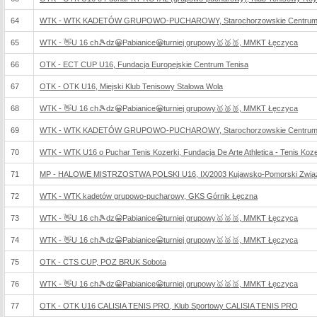
64
WTK - WTK KADETÓW GRUPOWO-PUCHAROWY, Starochorzowskie Centrum S
65
WTK - 👋U 16 ch🎾dz😀Pabianice😀turniej grupowy🥇🥈🥉, MMKT Łęczyca
66
OTK - ECT CUP U16, Fundacja Europejskie Centrum Tenisa
67
OTK - OTK U16, Miejski Klub Tenisowy Stalowa Wola
68
WTK - 👋U 16 ch🎾dz😀Pabianice😀turniej grupowy🥇🥈🥉, MMKT Łęczyca
69
WTK - WTK KADETÓW GRUPOWO-PUCHAROWY, Starochorzowskie Centrum S
70
WTK - WTK U16 o Puchar Tenis Kozerki, Fundacja De Arte Athletica - Tenis Koze
71
MP - HALOWE MISTRZOSTWA POLSKI U16, IX/2003 Kujawsko-Pomorski Związ
72
WTK - WTK kadetów grupowo-pucharowy, GKS Górnik Łęczna
73
WTK - 👋U 16 ch🎾dz😀Pabianice😀turniej grupowy🥇🥈🥉, MMKT Łęczyca
74
WTK - 👋U 16 ch🎾dz😀Pabianice😀turniej grupowy🥇🥈🥉, MMKT Łęczyca
75
OTK - CTS CUP, POZ BRUK Sobota
76
WTK - 👋U 16 ch🎾dz😀Pabianice😀turniej grupowy🥇🥈🥉, MMKT Łęczyca
77
OTK - OTK U16 CALISIA TENIS PRO, Klub Sportowy CALISIA TENIS PRO