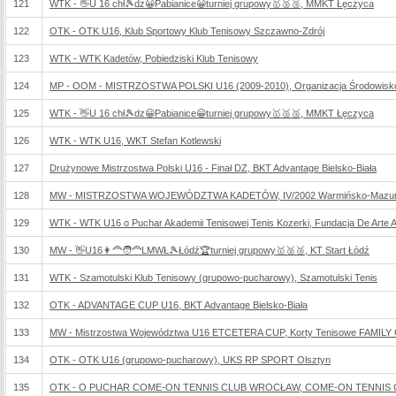
121
WTK - 👋U 16 chł🎾dz😀Pabianice😀turniej grupowy🥇🥈🥉, MMKT Łęczyca
122
OTK - OTK U16, Klub Sportowy Klub Tenisowy Szczawno-Zdrój
123
WTK - WTK Kadetów, Pobiedziski Klub Tenisowy
124
MP - OOM - MISTRZOSTWA POLSKI U16 (2009-2010), Organizacja Środowisk
125
WTK - 👋U 16 chł🎾dz😀Pabianice😀turniej grupowy🥇🥈🥉, MMKT Łęczyca
126
WTK - WTK U16, WKT Stefan Kotlewski
127
Drużynowe Mistrzostwa Polski U16 - Finał DZ, BKT Advantage Bielsko-Biała
128
MW - MISTRZOSTWA WOJEWÓDZTWA KADETÓW, IV/2002 Warmińsko-Mazursk
129
WTK - WTK U16 o Puchar Akademii Tenisowej Tenis Kozerki, Fundacja De Arte Ath
130
MW - 👋U16👩‍🦰🧑‍🦰LMWŁ🎾Łódź🏆turniej grupowy🥇🥈🥉, KT Start Łódź
131
WTK - Szamotulski Klub Tenisowy (grupowo-pucharowy), Szamotulski Tenis
132
OTK - ADVANTAGE CUP U16, BKT Advantage Bielsko-Biała
133
MW - Mistrzostwa Województwa U16 ETCETERA CUP, Korty Tenisowe FAMILY
134
OTK - OTK U16 (grupowo-pucharowy), UKS RP SPORT Olsztyn
135
OTK - O PUCHAR COME-ON TENNIS CLUB WROCŁAW, COME-ON TENNIS CLU