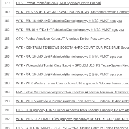
179
OTK - Powiat Poznański 2024, Klub Sportowy Warta Poznań
180
WTK - WTK KADETÓW GRUPOWO-PUCHAROWY, Starochorzowskie Centrum S
181
WTK - 👋U 16 chł🎾dz😀Pabianice😀turniej grupowy🥇🥈🥉, MMKT Łęczyca
182
WTK - 👋U16 👩‍🦰Dz👩‍🦳Pabianice😀turniej grupowy🥇🥈🥉, MMKT Łęczyca
183
OTK - Puchar Angelique Kerber, AT Angelique Kerber Puszczykowo
184
WTK - CENTRUM TENISOWE SOBOTA HARD COURT CUP, POZ BRUK Sobot
185
WTK - 👋U 16 chł🎾dz😀Pabianice😀turniej grupowy🥇🥈🥉, MMKT Łęczyca
186
WTK - Wojewódzki Turniej Klasyfikacyjny SPOŁEM U16, KS Tęcza-Społem Kiel
187
WTK - 👋U 16 chł🎾dz😀Pabianice😀turniej grupowy🥇🥈🥉, MMKT Łęczyca
188
WTK - WTK Włodary Tennis Częstochowa U16 w grupach, Włodary Tennis Juni
189
MW - Letnie Mistrzostwa Województwa Kadetów, Akademia Tenisowa Dzikiewicz
190
WTK - WTK-5 kadetów o Puchar Akademii Tenis Kozerki, Fundacja De Arte Athleti
191
OTK - OTK grupowy U16 o Puchar Akademii Tenis Kozerki, Fundacja De Arte Athl
192
WTK - WTK 5 PZT KADETÓW-grupowo-pucharowy RP SPORT CUP, UKS RP S
193
OTK - OTK U16 (KADECI) SCT PSZCZYNA, Śląskie Centrum Tenisa Pszczyna