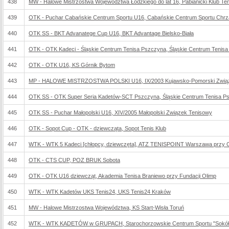
438
MW - Halowe Mistrzostwa Województwa Łódzkiego do lat 16, Pabianicki Klub Te
439
OTK - Puchar Cabańskie Centrum Sportu U16, Cabańskie Centrum Sportu Chr
440
OTK SS - BKT Advanatege Cup U16, BKT Advantage Bielsko-Biała
441
OTK - OTK Kadeci - Śląskie Centrum Tenisa Pszczyna, Śląskie Centrum Tenis
442
OTK - OTK U16, KS Górnik Bytom
443
MP - HALOWE MISTRZOSTWA POLSKI U16, IX/2003 Kujawsko-Pomorski Związ
444
OTK SS - OTK Super Seria Kadetów-SCT Pszczyna, Śląskie Centrum Tenisa P
445
OTK SS - Puchar Małopolski U16, XIV/2005 Małopolski Związek Tenisowy
446
OTK - Sopot Cup - OTK - dziewcząta, Sopot Tenis Klub
447
WTK - WTK 5 Kadeci [chłopcy, dziewczęta], ATZ TENISPOINT Warszawa przy C
448
OTK - CTS CUP, POZ BRUK Sobota
449
OTK - OTK U16 dziewcząt, Akademia Tenisa Braniewo przy Fundacji Olimp
450
WTK - WTK Kadetów UKS Tenis24, UKS Tenis24 Kraków
451
MW - Halowe Mistrzostwa Województwa, KS Start-Wisła Toruń
452
WTK - WTK KADETÓW w GRUPACH, Starochorzowskie Centrum Sportu "Sokół