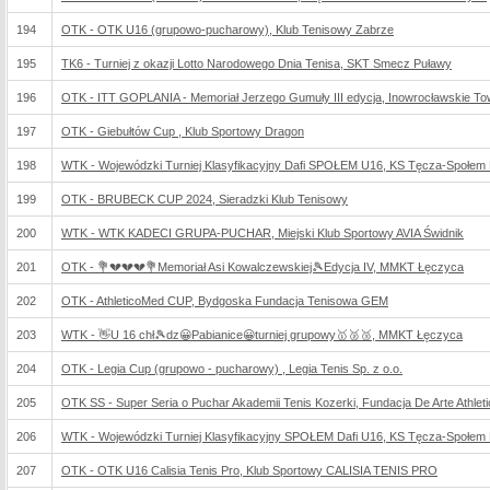
194
OTK - OTK U16 (grupowo-pucharowy), Klub Tenisowy Zabrze
195
TK6 - Turniej z okazji Lotto Narodowego Dnia Tenisa, SKT Smecz Puławy
196
OTK - ITT GOPLANIA - Memoriał Jerzego Gumuły III edycja, Inowrocławskie T
197
OTK - Giebułtów Cup , Klub Sportowy Dragon
198
WTK - Wojewódzki Turniej Klasyfikacyjny Dafi SPOŁEM U16, KS Tęcza-Społem 
199
OTK - BRUBECK CUP 2024, Sieradzki Klub Tenisowy
200
WTK - WTK KADECI GRUPA-PUCHAR, Miejski Klub Sportowy AVIA Świdnik
201
OTK - 💐💔💔💔💐Memoriał Asi Kowalczewskiej🎾Edycja IV, MMKT Łęczyca
202
OTK - AthleticoMed CUP, Bydgoska Fundacja Tenisowa GEM
203
WTK - 👋U 16 chł🎾dz😀Pabianice😀turniej grupowy🥇🥈🥉, MMKT Łęczyca
204
OTK - Legia Cup (grupowo - pucharowy) , Legia Tenis Sp. z o.o.
205
OTK SS - Super Seria o Puchar Akademii Tenis Kozerki, Fundacja De Arte Athleti
206
WTK - Wojewódzki Turniej Klasyfikacyjny SPOŁEM Dafi U16, KS Tęcza-Społem 
207
OTK - OTK U16 Calisia Tenis Pro, Klub Sportowy CALISIA TENIS PRO