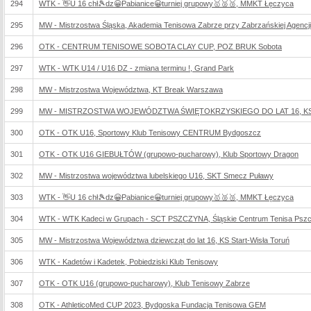
294
WTK - 👋U 16 chł🎾dz😀Pabianice😀turniej grupowy🥇🥈🥉, MMKT Łęczyca
295
MW - Mistrzostwa Śląska, Akademia Tenisowa Zabrze przy Zabrzańskiej Agencji R
296
OTK - CENTRUM TENISOWE SOBOTA CLAY CUP, POZ BRUK Sobota
297
WTK - WTK U14 / U16 DZ - zmiana terminu !, Grand Park
298
MW - Mistrzostwa Województwa, KT Break Warszawa
299
MW - MISTRZOSTWA WOJEWÓDZTWA ŚWIĘTOKRZYSKIEGO DO LAT 16, KS T
300
OTK - OTK U16, Sportowy Klub Tenisowy CENTRUM Bydgoszcz
301
OTK - OTK U16 GIEBUŁTÓW (grupowo-pucharowy), Klub Sportowy Dragon
302
MW - Mistrzostwa województwa lubelskiego U16, SKT Smecz Puławy
303
WTK - 👋U 16 chł🎾dz😀Pabianice😀turniej grupowy🥇🥈🥉, MMKT Łęczyca
304
WTK - WTK Kadeci w Grupach - SCT PSZCZYNA, Śląskie Centrum Tenisa Psz
305
MW - Mistrzostwa Województwa dziewcząt do lat 16, KS Start-Wisła Toruń
306
WTK - Kadetów i Kadetek, Pobiedziski Klub Tenisowy
307
OTK - OTK U16 (grupowo-pucharowy), Klub Tenisowy Zabrze
308
OTK - AthleticoMed CUP 2023, Bydgoska Fundacja Tenisowa GEM