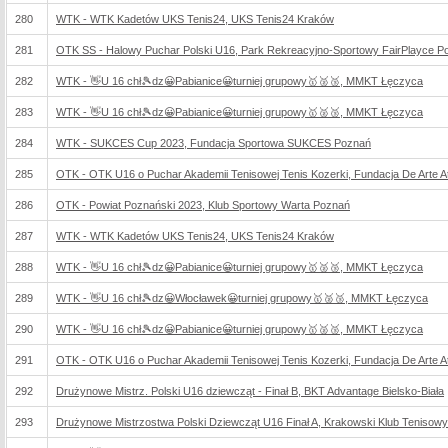
280
WTK - WTK Kadetów UKS Tenis24, UKS Tenis24 Kraków
281
OTK SS - Halowy Puchar Polski U16, Park Rekreacyjno-Sportowy FairPlayce P
282
WTK - 👋U 16 chł🎾dz😀Pabianice😀turniej grupowy🥇🥈🥉, MMKT Łęczyca
283
WTK - 👋U 16 chł🎾dz😀Pabianice😀turniej grupowy🥇🥈🥉, MMKT Łęczyca
284
WTK - SUKCES Cup 2023, Fundacja Sportowa SUKCES Poznań
285
OTK - OTK U16 o Puchar Akademii Tenisowej Tenis Kozerki, Fundacja De Arte Ath
286
OTK - Powiat Poznański 2023, Klub Sportowy Warta Poznań
287
WTK - WTK Kadetów UKS Tenis24, UKS Tenis24 Kraków
288
WTK - 👋U 16 chł🎾dz😀Pabianice😀turniej grupowy🥇🥈🥉, MMKT Łęczyca
289
WTK - 👋U 16 chł🎾dz😀Włocławek😀turniej grupowy🥇🥈🥉, MMKT Łęczyca
290
WTK - 👋U 16 chł🎾dz😀Pabianice😀turniej grupowy🥇🥈🥉, MMKT Łęczyca
291
OTK - OTK U16 o Puchar Akademii Tenisowej Tenis Kozerki, Fundacja De Arte Ath
292
Drużynowe Mistrz. Polski U16 dziewcząt - Finał B, BKT Advantage Bielsko-Biała
293
Drużynowe Mistrzostwa Polski Dziewcząt U16 Finał A, Krakowski Klub Teniso