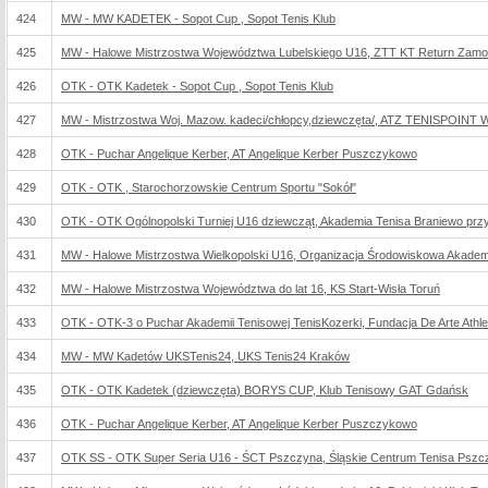
424
MW - MW KADETEK - Sopot Cup , Sopot Tenis Klub
425
MW - Halowe Mistrzostwa Województwa Lubelskiego U16, ZTT KT Return Zam
426
OTK - OTK Kadetek - Sopot Cup , Sopot Tenis Klub
427
MW - Mistrzostwa Woj. Mazow. kadeci/chłopcy,dziewczęta/, ATZ TENISPOINT W
428
OTK - Puchar Angelique Kerber, AT Angelique Kerber Puszczykowo
429
OTK - OTK , Starochorzowskie Centrum Sportu "Sokół"
430
OTK - OTK Ogólnopolski Turniej U16 dziewcząt, Akademia Tenisa Braniewo przy
431
MW - Halowe Mistrzostwa Wielkopolski U16, Organizacja Środowiskowa Akade
432
MW - Halowe Mistrzostwa Województwa do lat 16, KS Start-Wisła Toruń
433
OTK - OTK-3 o Puchar Akademii Tenisowej TenisKozerki, Fundacja De Arte Athlet
434
MW - MW Kadetów UKSTenis24, UKS Tenis24 Kraków
435
OTK - OTK Kadetek (dziewczęta) BORYS CUP, Klub Tenisowy GAT Gdańsk
436
OTK - Puchar Angelique Kerber, AT Angelique Kerber Puszczykowo
437
OTK SS - OTK Super Seria U16 - ŚCT Pszczyna, Śląskie Centrum Tenisa Pszc