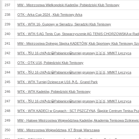
237
MW - Mistrzostwa Wielkopolski Kadetów, Pobiedziski Klub Tenisowy
238
OTK - Arka Cup 2024 , Klub Tenisowy Arka
239
WTK - WTK 16- Gupowy w Sieradzu, Sieradzki Klub Tenisowy
240
WTK - WTK-5 AG Tenis Cup, Stowarzyszenie AG TENIS CHORZOWSKA w Rad
241
MW - Mistrzostwa Dolnego Sląska KADETÓW, Klub Sportowy Klub Tenisowy Sz
242
WTK - 👋U 16 chł🎾dz😀Pabianice😀turniej grupowy🥇🥈🥉, MMKT Łęczyca
243
OTK - OTK U16, Pobiedziski Klub Tenisowy
244
WTK - 👋U 16 chł🎾dz😀Pabianice😀turniej grupowy🥇🥈🥉, MMKT Łęczyca
245
WTK - WTK Turniej Dziewcząt U16 🎾💪, Grand Park
246
WTK - WTK Kadetów, Pobiedziski Klub Tenisowy
247
WTK - 👋U 16 chł🎾dz😀Pabianice😀turniej grupowy🥇🥈🥉, MMKT Łęczyca
248
WTK - WTK KADECI w Grupach - SCT PSZCZYNA, Śląskie Centrum Tenisa Ps
249
MW - Halowe Mistrzostwa Województwa Kadetów, Akademia Tenisowa Dzikiewi
250
MW - Mistrzostwa Województwa, KT Break Warszawa