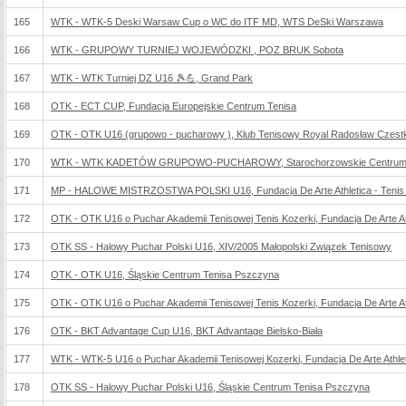
165
WTK - WTK-5 Deski Warsaw Cup o WC do ITF MD, WTS DeSki Warszawa
166
WTK - GRUPOWY TURNIEJ WOJEWÓDZKI , POZ BRUK Sobota
167
WTK - WTK Turniej DZ U16 🎾💪, Grand Park
168
OTK - ECT CUP, Fundacja Europejskie Centrum Tenisa
169
OTK - OTK U16 (grupowo - pucharowy ), Klub Tenisowy Royal Radosław Czest
170
WTK - WTK KADETÓW GRUPOWO-PUCHAROWY, Starochorzowskie Centrum S
171
MP - HALOWE MISTRZOSTWA POLSKI U16, Fundacja De Arte Athletica - Tenis 
172
OTK - OTK U16 o Puchar Akademii Tenisowej Tenis Kozerki, Fundacja De Arte Ath
173
OTK SS - Halowy Puchar Polski U16, XIV/2005 Małopolski Związek Tenisowy
174
OTK - OTK U16, Śląskie Centrum Tenisa Pszczyna
175
OTK - OTK U16 o Puchar Akademii Tenisowej Tenis Kozerki, Fundacja De Arte Ath
176
OTK - BKT Advantage Cup U16, BKT Advantage Bielsko-Biała
177
WTK - WTK-5 U16 o Puchar Akademii Tenisowej Kozerki, Fundacja De Arte Athlet
178
OTK SS - Halowy Puchar Polski U16, Śląskie Centrum Tenisa Pszczyna