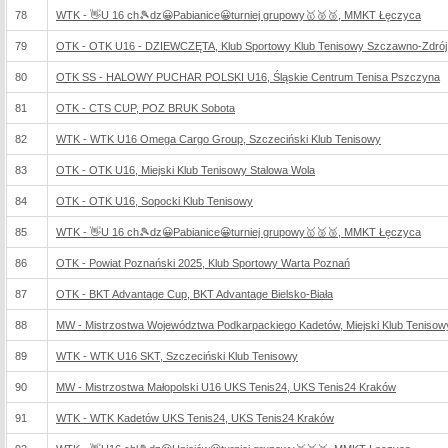
78
WTK - 👋U 16 ch🎾dz😀Pabianice😀turniej grupowy🥇🥈🥉, MMKT Łęczyca
79
OTK - OTK U16 - DZIEWCZĘTA, Klub Sportowy Klub Tenisowy Szczawno-Zdrój
80
OTK SS - HALOWY PUCHAR POLSKI U16, Śląskie Centrum Tenisa Pszczyna
81
OTK - CTS CUP, POZ BRUK Sobota
82
WTK - WTK U16 Omega Cargo Group, Szczeciński Klub Tenisowy
83
OTK - OTK U16, Miejski Klub Tenisowy Stalowa Wola
84
OTK - OTK U16, Sopocki Klub Tenisowy
85
WTK - 👋U 16 ch🎾dz😀Pabianice😀turniej grupowy🥇🥈🥉, MMKT Łęczyca
86
OTK - Powiat Poznański 2025, Klub Sportowy Warta Poznań
87
OTK - BKT Advantage Cup, BKT Advantage Bielsko-Biała
88
MW - Mistrzostwa Województwa Podkarpackiego Kadetów, Miejski Klub Tenisow
89
WTK - WTK U16 SKT, Szczeciński Klub Tenisowy
90
MW - Mistrzostwa Małopolski U16 UKS Tenis24, UKS Tenis24 Kraków
91
WTK - WTK Kadetów UKS Tenis24, UKS Tenis24 Kraków