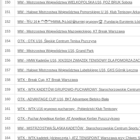
150
MW - Mistrzostwa Województwa WIELKOPOLSKA U16, POZ BRUK Sobota
151
MW - Halowe Mistrzostwa Województwa Pomorskiego U 16, Klub Tenisowy Arka
152
MW - 👋U 16👩‍🦰🧑‍🦰HMWŁ🎾Łódź😀turniej grupowy🏆, Fundacja Eurotenis Łó
153
MW - Mistrzostwa Województwa Mazowieckiego, KT Break Warszawa
154
OTK - OTK U16, Śląskie Centrum Tenisa Pszczyna
155
MW - Mistrzostwa Województwa U16, Grand Park
156
MW - HMW Kadetów U16, XIX/2024 ZWIĄZEK TENISOWY DLA POMORZA Z
157
MW - Halowe Mistrzostwa Województwa Lubelskiego U16, GKS Górnik Łęczna
158
WTK - Break Cup, KT Break Warszawa
159
WTK - WTK KADETÓW GRUPOWO-PUCHAROWY, Starochorzowskie Centrum S
160
OTK - ADVANTAGE CUP U16, BKT Advantage Bielsko-Biała
161
WTK - WTK U16 grupowo pucharowy , Pobiedziski Klub Tenisowy
162
OTK - Puchar Angelique Kerber, AT Angelique Kerber Puszczykowo
163
MW - MISTRZOSTWA ŚLĄSKA KADETÓW , Starochorzowskie Centrum Sportu "
164
WTK - WTK kadetek (dziewczęta ), ATZ TENISPOINT Warszawa przy Chiwes Sp