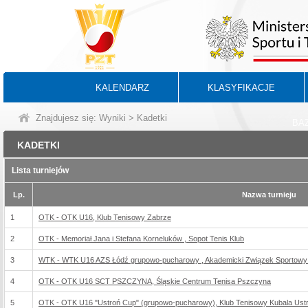
KALENDARZ
KLASYFIKACJE
Znajdujesz się:
Wyniki
> Kadetki
BA
KADETKI
Lista turniejów
Lp.
Nazwa turnieju
1
OTK - OTK U16, Klub Tenisowy Zabrze
2
OTK - Memoriał Jana i Stefana Korneluków , Sopot Tenis Klub
3
WTK - WTK U16 AZS Łódź grupowo-pucharowy , Akademicki Związek Sportowy
4
OTK - OTK U16 SCT PSZCZYNA, Śląskie Centrum Tenisa Pszczyna
5
OTK - OTK U16 "Ustroń Cup" (grupowo-pucharowy), Klub Tenisowy Kubala Ust