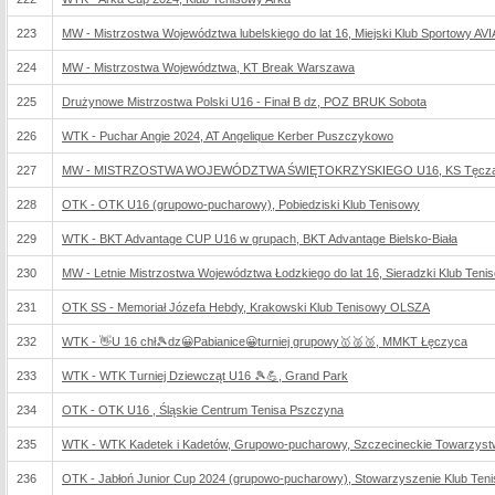
223
MW - Mistrzostwa Województwa lubelskiego do lat 16, Miejski Klub Sportowy AVI
224
MW - Mistrzostwa Województwa, KT Break Warszawa
225
Drużynowe Mistrzostwa Polski U16 - Finał B dz, POZ BRUK Sobota
226
WTK - Puchar Angie 2024, AT Angelique Kerber Puszczykowo
227
MW - MISTRZOSTWA WOJEWÓDZTWA ŚWIĘTOKRZYSKIEGO U16, KS Tęcza-S
228
OTK - OTK U16 (grupowo-pucharowy), Pobiedziski Klub Tenisowy
229
WTK - BKT Advantage CUP U16 w grupach, BKT Advantage Bielsko-Biała
230
MW - Letnie Mistrzostwa Województwa Łodzkiego do lat 16, Sieradzki Klub Teni
231
OTK SS - Memoriał Józefa Hebdy, Krakowski Klub Tenisowy OLSZA
232
WTK - 👋U 16 chł🎾dz😀Pabianice😀turniej grupowy🥇🥈🥉, MMKT Łęczyca
233
WTK - WTK Turniej Dziewcząt U16 🎾💪, Grand Park
234
OTK - OTK U16 , Śląskie Centrum Tenisa Pszczyna
235
WTK - WTK Kadetek i Kadetów, Grupowo-pucharowy, Szczecineckie Towarzyst
236
OTK - Jabłoń Junior Cup 2024 (grupowo-pucharowy), Stowarzyszenie Klub Teni