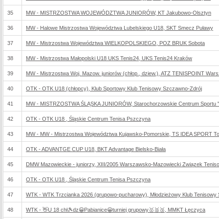
35
MW - MISTRZOSTWA WOJEWÓDZTWA JUNIORÓW, KT Jakubowo-Olsztyn
36
MW - Halowe Mistrzostwa Województwa Lubelskiego U18, SKT Smecz Puławy
37
MW - Mistrzostwa Województwa WIELKOPOLSKIEGO, POZ BRUK Sobota
38
MW - Mistrzostwa Małopolski U18 UKS Tenis24, UKS Tenis24 Kraków
39
MW - Mistrzostwa Woj. Mazow. juniorów (chłop., dziew.), ATZ TENISPOINT Wars
40
OTK - OTK U18 (chłopcy), Klub Sportowy Klub Tenisowy Szczawno-Zdrój
41
MW - MISTRZOSTWA ŚLĄSKA JUNIORÓW, Starochorzowskie Centrum Sportu "
42
OTK - OTK U18 , Śląskie Centrum Tenisa Pszczyna
43
MW - MW - Mistrzostwa Województwa Kujawsko-Pomorskie, TS IDEA SPORT T
44
OTK - ADVANTGE CUP U18, BKT Advantage Bielsko-Biała
45
DMW Mazowieckie - juniorzy, XIII/2005 Warszawsko-Mazowiecki Związek Tenis
46
OTK - OTK U18 , Śląskie Centrum Tenisa Pszczyna
47
WTK - WTK Trzcianka 2026 (grupowo-pucharowy), Młodzieżowy Klub Tenisowy 
48
WTK - 👋U 18 chł🎾dz😀Pabianice😀turniej grupowy🥇🥈🥉, MMKT Łęczyca