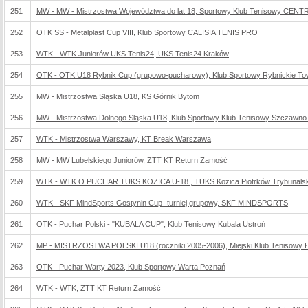
251
MW - MW - Mistrzostwa Województwa do lat 18, Sportowy Klub Tenisowy CEN
252
OTK SS - Metalplast Cup VIII, Klub Sportowy CALISIA TENIS PRO
253
WTK - WTK Juniorów UKS Tenis24, UKS Tenis24 Kraków
254
OTK - OTK U18 Rybnik Cup (grupowo-pucharowy), Klub Sportowy Rybnickie T
255
MW - Mistrzostwa Sląska U18, KS Górnik Bytom
256
MW - Mistrzostwa Dolnego Sląska U18, Klub Sportowy Klub Tenisowy Szczawno
257
WTK - Mistrzostwa Warszawy, KT Break Warszawa
258
MW - MW Lubelskiego Juniorów, ZTT KT Return Zamość
259
WTK - WTK O PUCHAR TUKS KOZICA U-18 , TUKS Kozica Piotrków Trybunalsk
260
WTK - SKF MindSports Gostynin Cup- turniej grupowy, SKF MINDSPORTS
261
OTK - Puchar Polski - "KUBALA CUP", Klub Tenisowy Kubala Ustroń
262
MP - MISTRZOSTWA POLSKI U18 (roczniki 2005-2006), Miejski Klub Tenisowy 
263
OTK - Puchar Warty 2023, Klub Sportowy Warta Poznań
264
WTK - WTK, ZTT KT Return Zamość