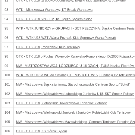
92
OTK - OTK U18 (grupowo-pucharowy), Miejski Klub Sportowy AVIA Świdnik
93
WTK - Mistrzostwa Warszawy, KT Break Warszawa
94
OTK - OTK U18 SPOŁEM, KS Tęcza-Społem Kielce
95
WTK - WTK JUNIORZY w GRUPACH - SCT PSZCZYNA, Śląskie Centrum Tenis
96
WTK - WTK U18 WZT /Warta Poznań, Klub Sportowy Warta Poznań
97
OTK - OTK U18, Pobiedziski Klub Tenisowy
98
OTK - OTK U18 o Puchar Wojewody Kujawsko-Pomorskiego, IX/2003 Kujawsko
99
MW - MISTRZOSTWA WOJ. ŁÓDZKIEGO U-18 DZ/CH , TUKS Kozica Piotrków T
100
WTK - WTK U18 o WC do eliminacji ITF M15 & ITF W15, Fundacja De Arte Athletic
101
MW - Mistrzostwa Śląska juniorów, Starochorzowskie Centrum Sportu "Sokół"
102
MW - Mistrzostwa Województwa Lubelskiego Juniorów U18, SKT Smecz Puławy
103
OTK - OTK U18, Złotoryjskie Towarzystwo Tenisowe Złotoryja
104
MW - Mistrzostwa Wielkopolski Juniorek i Juniorów, Pobiedziski Klub Tenisowy
105
MW - Mistrzostwa Województwa Mazowieckiego, Centrum Tenisowe Prestige Szc
106
OTK - OTK U18, KS Górnik Bytom