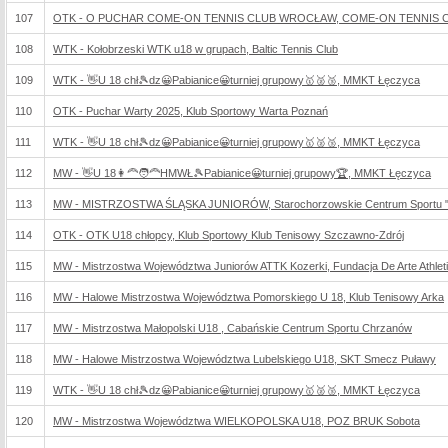
107
OTK - O PUCHAR COME-ON TENNIS CLUB WROCŁAW, COME-ON TENNIS CLU
108
WTK - Kołobrzeski WTK u18 w grupach, Baltic Tennis Club
109
WTK - 👋U 18 chł🎾dz😀Pabianice😀turniej grupowy🥇🥈🥉, MMKT Łęczyca
110
OTK - Puchar Warty 2025, Klub Sportowy Warta Poznań
111
WTK - 👋U 18 chł🎾dz😀Pabianice😀turniej grupowy🥇🥈🥉, MMKT Łęczyca
112
MW - 👋U 18👩‍🦰🧑‍🦰HMWŁ🎾Pabianice😀turniej grupowy🏆, MMKT Łęczyca
113
MW - MISTRZOSTWA ŚLĄSKA JUNIORÓW, Starochorzowskie Centrum Sportu "
114
OTK - OTK U18 chłopcy, Klub Sportowy Klub Tenisowy Szczawno-Zdrój
115
MW - Mistrzostwa Województwa Juniorów ATTK Kozerki, Fundacja De Arte Athleti
116
MW - Halowe Mistrzostwa Województwa Pomorskiego U 18, Klub Tenisowy Arka
117
MW - Mistrzostwa Małopolski U18 , Cabańskie Centrum Sportu Chrzanów
118
MW - Halowe Mistrzostwa Województwa Lubelskiego U18, SKT Smecz Puławy
119
WTK - 👋U 18 chł🎾dz😀Pabianice😀turniej grupowy🥇🥈🥉, MMKT Łęczyca
120
MW - Mistrzostwa Województwa WIELKOPOLSKA U18, POZ BRUK Sobota