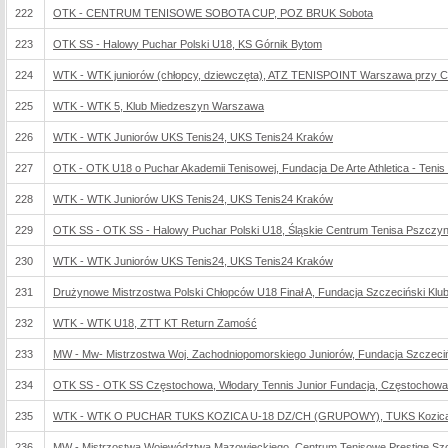
222
OTK - CENTRUM TENISOWE SOBOTA CUP, POZ BRUK Sobota
223
OTK SS - Halowy Puchar Polski U18, KS Górnik Bytom
224
WTK - WTK juniorów (chłopcy, dziewczęta), ATZ TENISPOINT Warszawa przy Ch
225
WTK - WTK 5, Klub Miedzeszyn Warszawa
226
WTK - WTK Juniorów UKS Tenis24, UKS Tenis24 Kraków
227
OTK - OTK U18 o Puchar Akademii Tenisowej, Fundacja De Arte Athletica - Tenis
228
WTK - WTK Juniorów UKS Tenis24, UKS Tenis24 Kraków
229
OTK SS - OTK SS - Halowy Puchar Polski U18, Śląskie Centrum Tenisa Pszczy
230
WTK - WTK Juniorów UKS Tenis24, UKS Tenis24 Kraków
231
Drużynowe Mistrzostwa Polski Chłopców U18 Finał A, Fundacja Szczeciński Klu
232
WTK - WTK U18, ZTT KT Return Zamość
233
MW - Mw- Mistrzostwa Woj. Zachodniopomorskiego Juniorów, Fundacja Szczeci
234
OTK SS - OTK SS Częstochowa, Włodary Tennis Junior Fundacja, Częstochowa
235
WTK - WTK O PUCHAR TUKS KOZICA U-18 DZ/CH (GRUPOWY), TUKS Kozica P
236
MW - Mistrzostwa Województwa Mazowieckiego, Centrum Tenisowe Prestige Szc