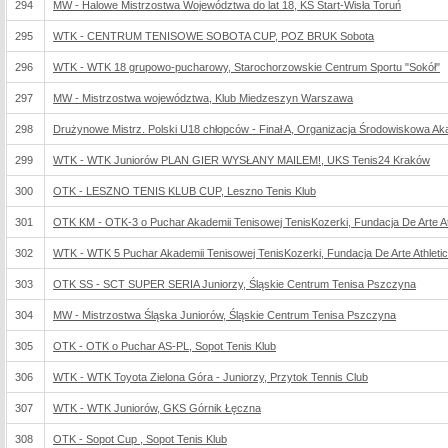
294
MW - Halowe Mistrzostwa Województwa do lat 18, KS Start-Wisła Toruń
295
WTK - CENTRUM TENISOWE SOBOTA CUP, POZ BRUK Sobota
296
WTK - WTK 18 grupowo-pucharowy, Starochorzowskie Centrum Sportu "Sokół"
297
MW - Mistrzostwa województwa, Klub Miedzeszyn Warszawa
298
Drużynowe Mistrz. Polski U18 chłopców - Finał A, Organizacja Środowiskowa 
299
WTK - WTK Juniorów PLAN GIER WYSŁANY MAILEM!, UKS Tenis24 Kraków
300
OTK - LESZNO TENIS KLUB CUP, Leszno Tenis Klub
301
OTK KM - OTK-3 o Puchar Akademii Tenisowej TenisKozerki, Fundacja De Arte Ath
302
WTK - WTK 5 Puchar Akademii Tenisowej TenisKozerki, Fundacja De Arte Athletic
303
OTK SS - SCT SUPER SERIA Juniorzy, Śląskie Centrum Tenisa Pszczyna
304
MW - Mistrzostwa Śląska Juniorów, Śląskie Centrum Tenisa Pszczyna
305
OTK - OTK o Puchar AS-PL, Sopot Tenis Klub
306
WTK - WTK Toyota Zielona Góra - Juniorzy, Przytok Tennis Club
307
WTK - WTK Juniorów, GKS Górnik Łęczna
308
OTK - Sopot Cup , Sopot Tenis Klub