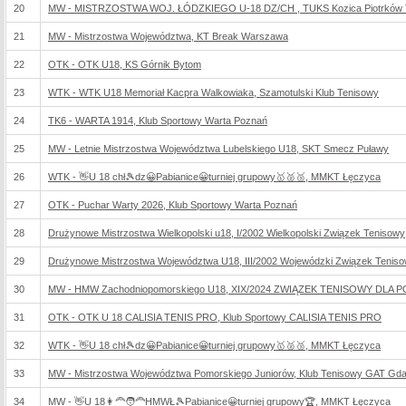
20
MW - MISTRZOSTWA WOJ. ŁÓDZKIEGO U-18 DZ/CH , TUKS Kozica Piotrków T
21
MW - Mistrzostwa Województwa, KT Break Warszawa
22
OTK - OTK U18, KS Górnik Bytom
23
WTK - WTK U18 Memoriał Kacpra Walkowiaka, Szamotulski Klub Tenisowy
24
TK6 - WARTA 1914, Klub Sportowy Warta Poznań
25
MW - Letnie Mistrzostwa Województwa Lubelskiego U18, SKT Smecz Puławy
26
WTK - 👋U 18 chł🎾dz😀Pabianice😀turniej grupowy🥇🥈🥉, MMKT Łęczyca
27
OTK - Puchar Warty 2026, Klub Sportowy Warta Poznań
28
Drużynowe Mistrzostwa Wielkopolski u18, I/2002 Wielkopolski Związek Tenisowy
29
Drużynowe Mistrzostwa Województwa U18, III/2002 Wojewódzki Związek Tenisow
30
MW - HMW Zachodniopomorskiego U18, XIX/2024 ZWIĄZEK TENISOWY DL
31
OTK - OTK U 18 CALISIA TENIS PRO, Klub Sportowy CALISIA TENIS PRO
32
WTK - 👋U 18 chł🎾dz😀Pabianice😀turniej grupowy🥇🥈🥉, MMKT Łęczyca
33
MW - Mistrzostwa Województwa Pomorskiego Juniorów, Klub Tenisowy GAT Gd
34
MW - 👋U 18👩‍🦰🧑‍🦰HMWŁ🎾Pabianice😀turniej grupowy🏆, MMKT Łęczyca