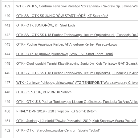
439
WTK - WTK 5, Centrum Tenisowe Prestige Szczepaniak i Sikorski Sp. Jawna W
440
OTK SS - OTK SS JUNIORÓW START ŁÓDŹ, KT Start Łódź
441
OTK - OTK JUNIORÓW, KT Start Łódź
442
OTK SS - OTK SS U18 Puchar Tenisowego Liceum Ogólnokształ., Fundacja De Arte
443
OTK - Puchar Angelique Kerber, AT Angelique Kerber Puszczykowo
444
OTK - OTK 18 gruowo-pucharowy, Stow. FST Sport Team Toruń
445
OTK - Ogólnopolski Turniej Klasyfikacyjny Juniorów, Klub Tenisowy GAT Gdańsk
446
OTK SS - OTK SS U18 Puchar Tenisowego Liceum Ogólnoksz, Fundacja De Arte At
447
WTK - Juniorzy / chłopcy, dziewczęta/, ATZ TENISPOINT Warszawa przy Chiwes
448
OTK - CTS CUP, POZ BRUK Sobota
449
OTK - OTK U18 Puchar Tenisowego Liceum Ogólnoksz., Fundacja De Arte Athleti
450
FINAŁY DMP 2019 - U18 chłopców, KS Górnik Bytom
451
OTK - Juniorzy i Juniorki "Powiat Poznański 2019, Klub Sportowy Warta Poznań
452
OTK - OTK , Starochorzowskie Centrum Sportu "Sokół"