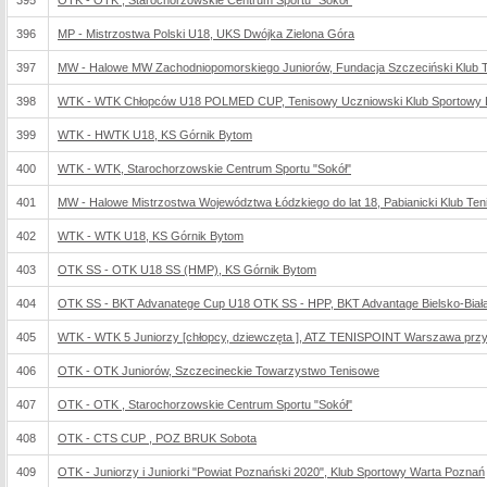
395
OTK - OTK , Starochorzowskie Centrum Sportu "Sokół"
396
MP - Mistrzostwa Polski U18, UKS Dwójka Zielona Góra
397
MW - Halowe MW Zachodniopomorskiego Juniorów, Fundacja Szczeciński Klub 
398
WTK - WTK Chłopców U18 POLMED CUP, Tenisowy Uczniowski Klub Sportowy 
399
WTK - HWTK U18, KS Górnik Bytom
400
WTK - WTK, Starochorzowskie Centrum Sportu "Sokół"
401
MW - Halowe Mistrzostwa Województwa Łódzkiego do lat 18, Pabianicki Klub Te
402
WTK - WTK U18, KS Górnik Bytom
403
OTK SS - OTK U18 SS (HMP), KS Górnik Bytom
404
OTK SS - BKT Advanatege Cup U18 OTK SS - HPP, BKT Advantage Bielsko-Biał
405
WTK - WTK 5 Juniorzy [chłopcy, dziewczęta ], ATZ TENISPOINT Warszawa przy 
406
OTK - OTK Juniorów, Szczecineckie Towarzystwo Tenisowe
407
OTK - OTK , Starochorzowskie Centrum Sportu "Sokół"
408
OTK - CTS CUP , POZ BRUK Sobota
409
OTK - Juniorzy i Juniorki "Powiat Poznański 2020", Klub Sportowy Warta Poznań