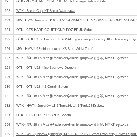
121
OTK - ADVANTAGE CUP U18, BKT Advantage Bielsko-Biała
122
WTK - Break Cup, KT Break Warszawa
123
MW - HMW Juniorów U18, XIX/2024 ZWIĄZEK TENISOWY DLA POMORZA Z
124
OTK - CTS HARD COURT CUP, POZ BRUK Sobota
125
OTK - OTK U18 o Puchar KT ROYAL - grupowo-pucharowy, Klub Tenisowy Roya
126
MW - HMW U18 chł. gr.-puch., KS Start-Wisła Toruń
127
WTK - 👋U 18 chł🎾dz😀Pabianice😀turniej grupowy🥇🥈🥉, MMKT Łęczyca
128
OTK - OTK U18, Klub Sportowy Dragon
129
WTK - 👋U 18 chł🎾dz😀Pabianice😀turniej grupowy🥇🥈🥉, MMKT Łęczyca
130
OTK - OTK U18, KS Górnik Bytom
131
WTK - 👋U 18 chł🎾dz😀Pabianice😀turniej grupowy🥇🥈🥉, MMKT Łęczyca
132
WTK - HWTK Juniorów UKS Tenis24, UKS Tenis24 Kraków
133
OTK - CTS CUP, POZ BRUK Sobota
134
WTK - 👋U 18 chł🎾dz😀Pabianice😀turniej grupowy🥇🥈🥉, MMKT Łęczyca
135
WTK - WTK juniorów (chłopcy), ATZ TENISPOINT Warszawa przy Chiwes Sport 