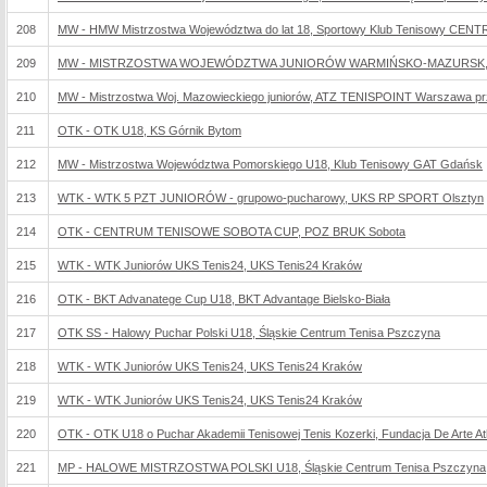
208
MW - HMW Mistrzostwa Województwa do lat 18, Sportowy Klub Tenisowy CEN
209
MW - MISTRZOSTWA WOJEWÓDZTWA JUNIORÓW WARMIŃSKO-MAZURSK, U
210
MW - Mistrzostwa Woj. Mazowieckiego juniorów, ATZ TENISPOINT Warszawa prz
211
OTK - OTK U18, KS Górnik Bytom
212
MW - Mistrzostwa Województwa Pomorskiego U18, Klub Tenisowy GAT Gdańsk
213
WTK - WTK 5 PZT JUNIORÓW - grupowo-pucharowy, UKS RP SPORT Olsztyn
214
OTK - CENTRUM TENISOWE SOBOTA CUP, POZ BRUK Sobota
215
WTK - WTK Juniorów UKS Tenis24, UKS Tenis24 Kraków
216
OTK - BKT Advanatege Cup U18, BKT Advantage Bielsko-Biała
217
OTK SS - Halowy Puchar Polski U18, Śląskie Centrum Tenisa Pszczyna
218
WTK - WTK Juniorów UKS Tenis24, UKS Tenis24 Kraków
219
WTK - WTK Juniorów UKS Tenis24, UKS Tenis24 Kraków
220
OTK - OTK U18 o Puchar Akademii Tenisowej Tenis Kozerki, Fundacja De Arte Athl
221
MP - HALOWE MISTRZOSTWA POLSKI U18, Śląskie Centrum Tenisa Pszczyna