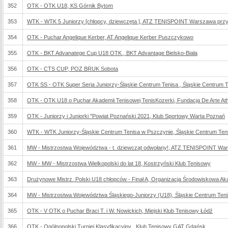
352
OTK - OTK U18, KS Górnik Bytom
353
WTK - WTK 5 Juniorzy [chłopcy, dziewczęta ], ATZ TENISPOINT Warszawa przy 
354
OTK - Puchar Angelique Kerber, AT Angelique Kerber Puszczykowo
355
OTK - BKT Advanatege Cup U18 OTK , BKT Advantage Bielsko-Biała
356
OTK - CTS CUP, POZ BRUK Sobota
357
OTK SS - OTK Super Seria Juniorzy-Śląskie Centrum Tenisa , Śląskie Centrum 
358
OTK - OTK U18 o Puchar Akademii Tenisowej TenisKozerki, Fundacja De Arte Athl
359
OTK - Juniorzy i Juniorki "Powiat Poznański 2021, Klub Sportowy Warta Poznań
360
WTK - WTK Juniorzy-Śląskie Centrum Tenisa w Pszczynie, Śląskie Centrum Te
361
MW - Mistrzostwa Województwa - t. dziewcząt odwołany!, ATZ TENISPOINT War
362
MW - MW - Mistrzostwa Wielkopolski do lat 18, Kostrzyński Klub Tenisowy
363
Drużynowe Mistrz. Polski U18 chłopców - Finał A, Organizacja Środowiskowa 
364
MW - Mistrzostwa Województwa Śląskiego-Juniorzy (U18), Śląskie Centrum Ten
365
OTK - V OTK o Puchar Braci T. i W. Nowickich, Miejski Klub Tenisowy Łódź
366
OTK - Ogólnopolski Turniej Klasyfikacyjny , Klub Tenisowy GAT Gdańsk