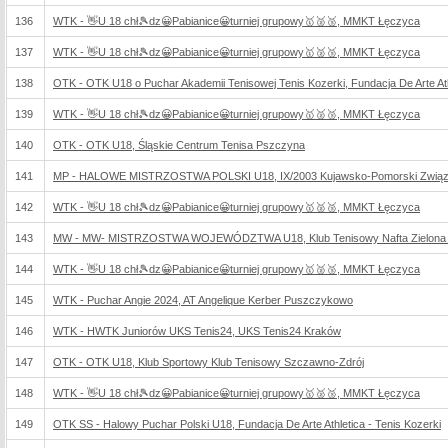
136
WTK - 👋U 18 chł🎾dz😀Pabianice😀turniej grupowy🥇🥈🥉, MMKT Łęczyca
137
WTK - 👋U 18 chł🎾dz😀Pabianice😀turniej grupowy🥇🥈🥉, MMKT Łęczyca
138
OTK - OTK U18 o Puchar Akademii Tenisowej Tenis Kozerki, Fundacja De Arte Athl
139
WTK - 👋U 18 chł🎾dz😀Pabianice😀turniej grupowy🥇🥈🥉, MMKT Łęczyca
140
OTK - OTK U18, Śląskie Centrum Tenisa Pszczyna
141
MP - HALOWE MISTRZOSTWA POLSKI U18, IX/2003 Kujawsko-Pomorski Związ
142
WTK - 👋U 18 chł🎾dz😀Pabianice😀turniej grupowy🥇🥈🥉, MMKT Łęczyca
143
MW - MW- MISTRZOSTWA WOJEWÓDZTWA U18, Klub Tenisowy Nafta Zielona
144
WTK - 👋U 18 chł🎾dz😀Pabianice😀turniej grupowy🥇🥈🥉, MMKT Łęczyca
145
WTK - Puchar Angie 2024, AT Angelique Kerber Puszczykowo
146
WTK - HWTK Juniorów UKS Tenis24, UKS Tenis24 Kraków
147
OTK - OTK U18, Klub Sportowy Klub Tenisowy Szczawno-Zdrój
148
WTK - 👋U 18 chł🎾dz😀Pabianice😀turniej grupowy🥇🥈🥉, MMKT Łęczyca
149
OTK SS - Halowy Puchar Polski U18, Fundacja De Arte Athletica - Tenis Kozerki