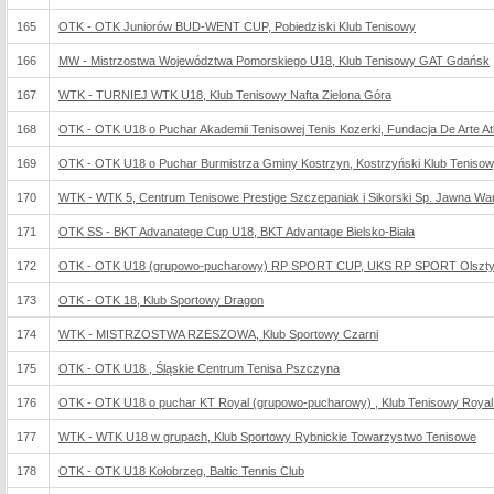
165
OTK - OTK Juniorów BUD-WENT CUP, Pobiedziski Klub Tenisowy
166
MW - Mistrzostwa Województwa Pomorskiego U18, Klub Tenisowy GAT Gdańsk
167
WTK - TURNIEJ WTK U18, Klub Tenisowy Nafta Zielona Góra
168
OTK - OTK U18 o Puchar Akademii Tenisowej Tenis Kozerki, Fundacja De Arte Athl
169
OTK - OTK U18 o Puchar Burmistrza Gminy Kostrzyn, Kostrzyński Klub Teniso
170
WTK - WTK 5, Centrum Tenisowe Prestige Szczepaniak i Sikorski Sp. Jawna W
171
OTK SS - BKT Advanatege Cup U18, BKT Advantage Bielsko-Biała
172
OTK - OTK U18 (grupowo-pucharowy) RP SPORT CUP, UKS RP SPORT Olszt
173
OTK - OTK 18, Klub Sportowy Dragon
174
WTK - MISTRZOSTWA RZESZOWA, Klub Sportowy Czarni
175
OTK - OTK U18 , Śląskie Centrum Tenisa Pszczyna
176
OTK - OTK U18 o puchar KT Royal (grupowo-pucharowy) , Klub Tenisowy Roya
177
WTK - WTK U18 w grupach, Klub Sportowy Rybnickie Towarzystwo Tenisowe
178
OTK - OTK U18 Kołobrzeg, Baltic Tennis Club