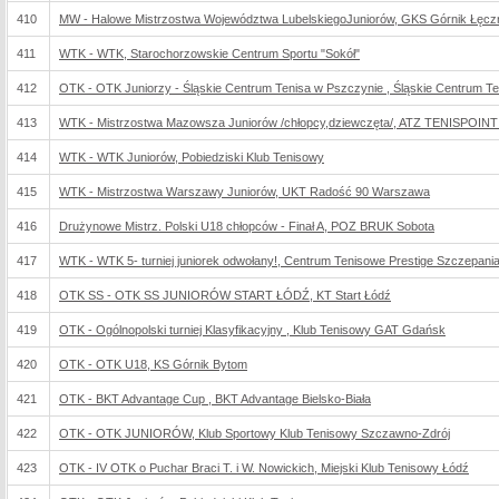
410
MW - Halowe Mistrzostwa Województwa LubelskiegoJuniorów, GKS Górnik Łęcz
411
WTK - WTK, Starochorzowskie Centrum Sportu "Sokół"
412
OTK - OTK Juniorzy - Śląskie Centrum Tenisa w Pszczynie , Śląskie Centrum T
413
WTK - Mistrzostwa Mazowsza Juniorów /chłopcy,dziewczęta/, ATZ TENISPOINT
414
WTK - WTK Juniorów, Pobiedziski Klub Tenisowy
415
WTK - Mistrzostwa Warszawy Juniorów, UKT Radość 90 Warszawa
416
Drużynowe Mistrz. Polski U18 chłopców - Finał A, POZ BRUK Sobota
417
WTK - WTK 5- turniej juniorek odwołany!, Centrum Tenisowe Prestige Szczepani
418
OTK SS - OTK SS JUNIORÓW START ŁÓDŹ, KT Start Łódź
419
OTK - Ogólnopolski turniej Klasyfikacyjny , Klub Tenisowy GAT Gdańsk
420
OTK - OTK U18, KS Górnik Bytom
421
OTK - BKT Advantage Cup , BKT Advantage Bielsko-Biała
422
OTK - OTK JUNIORÓW, Klub Sportowy Klub Tenisowy Szczawno-Zdrój
423
OTK - IV OTK o Puchar Braci T. i W. Nowickich, Miejski Klub Tenisowy Łódź