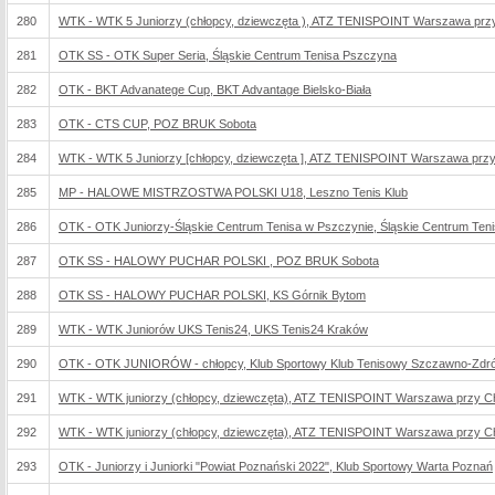
280
WTK - WTK 5 Juniorzy (chłopcy, dziewczęta ), ATZ TENISPOINT Warszawa przy
281
OTK SS - OTK Super Seria, Śląskie Centrum Tenisa Pszczyna
282
OTK - BKT Advanatege Cup, BKT Advantage Bielsko-Biała
283
OTK - CTS CUP, POZ BRUK Sobota
284
WTK - WTK 5 Juniorzy [chłopcy, dziewczęta ], ATZ TENISPOINT Warszawa przy 
285
MP - HALOWE MISTRZOSTWA POLSKI U18, Leszno Tenis Klub
286
OTK - OTK Juniorzy-Śląskie Centrum Tenisa w Pszczynie, Śląskie Centrum Ten
287
OTK SS - HALOWY PUCHAR POLSKI , POZ BRUK Sobota
288
OTK SS - HALOWY PUCHAR POLSKI, KS Górnik Bytom
289
WTK - WTK Juniorów UKS Tenis24, UKS Tenis24 Kraków
290
OTK - OTK JUNIORÓW - chłopcy, Klub Sportowy Klub Tenisowy Szczawno-Zdró
291
WTK - WTK juniorzy (chłopcy, dziewczęta), ATZ TENISPOINT Warszawa przy Ch
292
WTK - WTK juniorzy (chłopcy, dziewczęta), ATZ TENISPOINT Warszawa przy Ch
293
OTK - Juniorzy i Juniorki "Powiat Poznański 2022", Klub Sportowy Warta Poznań