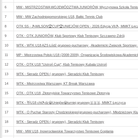
6
MW - MISTRZOSTWA WOJEWÓDZTWA JUNIORÓW, Wyczynowa Szkoła Tenisa 
7
MW - MW Zachodniopomorskiego U18, Baltic Tennis Club
8
OTK SS - 🎾WILSON🏆CUP🏆UNIEJÓW OPEN - 2026 Edycja VII🎾, MMKT Łęc
9
OTK - OTK JUNIORÓW, Klub Sportowy Klub Tenisowy Szczawno-Zdrój
10
WTK - WTK U18 AZS Łódź grupowo-pucharowy , Akademicki Związek Sportowy
11
MP - Mistrzostwa Polski U18 (2008-2009), Organizacja Środowiskowa Akademi
12
OTK - OTK U18 "Ustroń Cup", Klub Tenisowy Kubala Ustroń
13
WTK - Sieradz OPEN ( grupowy), Sieradzki Klub Tenisowy
14
WTK - Mistrzostwa Warszawy, KT Break Warszawa
15
OTK - OTK U18, Złotoryjskie Towarzystwo Tenisowe Złotoryja
16
WTK - 👋U18 chł🎾dz😀Uniejów😀turniej grupowy🥇🥈🥉, MMKT Łęczyca
17
WTK - O Puchar Starosty Chodzieskiego(grupowo-pucharowy), Młodzieżowy Kl
18
WTK - Sieradz OPEN ( grupowy), Sieradzki Klub Tenisowy
19
MW - MW U18, Inowrocławskie Towarzystwo Tenisowe Goplania