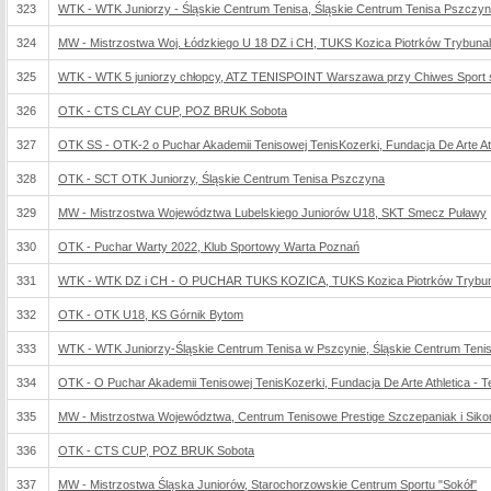
323
WTK - WTK Juniorzy - Śląskie Centrum Tenisa, Śląskie Centrum Tenisa Pszczy
324
MW - Mistrzostwa Woj. Łódzkiego U 18 DZ i CH, TUKS Kozica Piotrków Trybunal
325
WTK - WTK 5 juniorzy chłopcy, ATZ TENISPOINT Warszawa przy Chiwes Sport s
326
OTK - CTS CLAY CUP, POZ BRUK Sobota
327
OTK SS - OTK-2 o Puchar Akademii Tenisowej TenisKozerki, Fundacja De Arte Ath
328
OTK - SCT OTK Juniorzy, Śląskie Centrum Tenisa Pszczyna
329
MW - Mistrzostwa Województwa Lubelskiego Juniorów U18, SKT Smecz Puławy
330
OTK - Puchar Warty 2022, Klub Sportowy Warta Poznań
331
WTK - WTK DZ i CH - O PUCHAR TUKS KOZICA, TUKS Kozica Piotrków Trybun
332
OTK - OTK U18, KS Górnik Bytom
333
WTK - WTK Juniorzy-Śląskie Centrum Tenisa w Pszcynie, Śląskie Centrum Ten
334
OTK - O Puchar Akademii Tenisowej TenisKozerki, Fundacja De Arte Athletica - T
335
MW - Mistrzostwa Województwa, Centrum Tenisowe Prestige Szczepaniak i Sik
336
OTK - CTS CUP, POZ BRUK Sobota
337
MW - Mistrzostwa Śląska Juniorów, Starochorzowskie Centrum Sportu "Sokół"