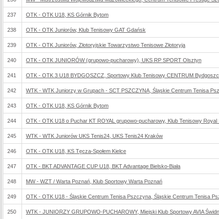
237
OTK - OTK U18, KS Górnik Bytom
238
OTK - OTK Juniorów, Klub Tenisowy GAT Gdańsk
239
OTK - OTK Juniorów, Złotoryjskie Towarzystwo Tenisowe Złotoryja
240
OTK - OTK JUNIORÓW (grupowo-pucharowy), UKS RP SPORT Olsztyn
241
OTK - OTK 3 U18 BYDGOSZCZ, Sportowy Klub Tenisowy CENTRUM Bydgosz
242
WTK - WTK Juniorzy w Grupach - SCT PSZCZYNA, Śląskie Centrum Tenisa Ps
243
OTK - OTK U18, KS Górnik Bytom
244
OTK - OTK U18 o Puchar KT ROYAL grupowo-pucharowy, Klub Tenisowy Royal
245
WTK - WTK Juniorów UKS Tenis24, UKS Tenis24 Kraków
246
OTK - OTK U18, KS Tęcza-Społem Kielce
247
OTK - BKT ADVANTAGE CUP U18, BKT Advantage Bielsko-Biała
248
MW - WZT / Warta Poznań, Klub Sportowy Warta Poznań
249
OTK - OTK U18 - Śląskie Centrum Tenisa Pszczyna, Śląskie Centrum Tenisa P
250
WTK - JUNIORZY GRUPOWO-PUCHAROWY, Miejski Klub Sportowy AVIA Świdn