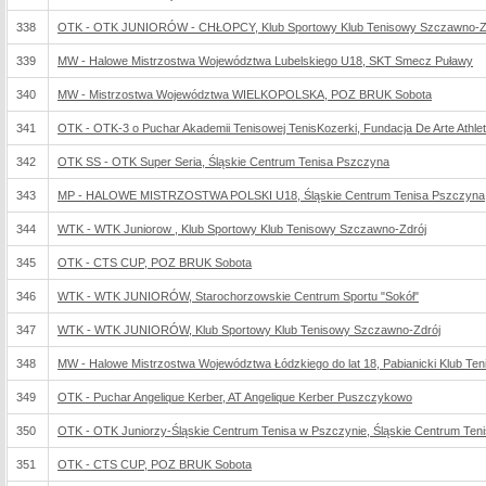
338
OTK - OTK JUNIORÓW - CHŁOPCY, Klub Sportowy Klub Tenisowy Szczawno-Z
339
MW - Halowe Mistrzostwa Województwa Lubelskiego U18, SKT Smecz Puławy
340
MW - Mistrzostwa Województwa WIELKOPOLSKA, POZ BRUK Sobota
341
OTK - OTK-3 o Puchar Akademii Tenisowej TenisKozerki, Fundacja De Arte Athleti
342
OTK SS - OTK Super Seria, Śląskie Centrum Tenisa Pszczyna
343
MP - HALOWE MISTRZOSTWA POLSKI U18, Śląskie Centrum Tenisa Pszczyna
344
WTK - WTK Juniorow , Klub Sportowy Klub Tenisowy Szczawno-Zdrój
345
OTK - CTS CUP, POZ BRUK Sobota
346
WTK - WTK JUNIORÓW, Starochorzowskie Centrum Sportu "Sokół"
347
WTK - WTK JUNIORÓW, Klub Sportowy Klub Tenisowy Szczawno-Zdrój
348
MW - Halowe Mistrzostwa Województwa Łódzkiego do lat 18, Pabianicki Klub Te
349
OTK - Puchar Angelique Kerber, AT Angelique Kerber Puszczykowo
350
OTK - OTK Juniorzy-Śląskie Centrum Tenisa w Pszczynie, Śląskie Centrum Ten
351
OTK - CTS CUP, POZ BRUK Sobota