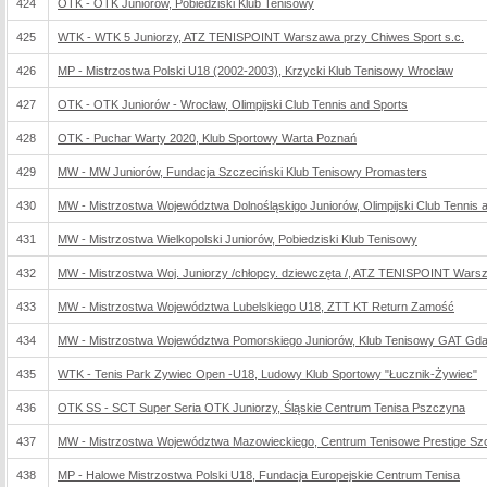
424
OTK - OTK Juniorów, Pobiedziski Klub Tenisowy
425
WTK - WTK 5 Juniorzy, ATZ TENISPOINT Warszawa przy Chiwes Sport s.c.
426
MP - Mistrzostwa Polski U18 (2002-2003), Krzycki Klub Tenisowy Wrocław
427
OTK - OTK Juniorów - Wrocław, Olimpijski Club Tennis and Sports
428
OTK - Puchar Warty 2020, Klub Sportowy Warta Poznań
429
MW - MW Juniorów, Fundacja Szczeciński Klub Tenisowy Promasters
430
MW - Mistrzostwa Województwa Dolnośląskigo Juniorów, Olimpijski Club Tennis 
431
MW - Mistrzostwa Wielkopolski Juniorów, Pobiedziski Klub Tenisowy
432
MW - Mistrzostwa Woj. Juniorzy /chłopcy. dziewczęta /, ATZ TENISPOINT Warsz
433
MW - Mistrzostwa Województwa Lubelskiego U18, ZTT KT Return Zamość
434
MW - Mistrzostwa Województwa Pomorskiego Juniorów, Klub Tenisowy GAT Gd
435
WTK - Tenis Park Zywiec Open -U18, Ludowy Klub Sportowy "Łucznik-Żywiec"
436
OTK SS - SCT Super Seria OTK Juniorzy, Śląskie Centrum Tenisa Pszczyna
437
MW - Mistrzostwa Województwa Mazowieckiego, Centrum Tenisowe Prestige Szc
438
MP - Halowe Mistrzostwa Polski U18, Fundacja Europejskie Centrum Tenisa