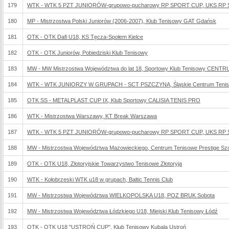
179
WTK - WTK 5 PZT JUNIORÓW-grupowo-pucharowy RP SPORT CUP, UKS RP 
180
MP - Mistrzostwa Polski Juniorów (2006-2007), Klub Tenisowy GAT Gdańsk
181
OTK - OTK Dafi U18, KS Tęcza-Społem Kielce
182
OTK - OTK Juniorów, Pobiedziski Klub Tenisowy
183
MW - MW Mistrzostwa Województwa do lat 18, Sportowy Klub Tenisowy CENT
184
WTK - WTK JUNIORZY W GRUPACH - SCT PSZCZYNA, Śląskie Centrum Tenis
185
OTK SS - METALPLAST CUP IX, Klub Sportowy CALISIA TENIS PRO
186
WTK - Mistrzostwa Warszawy, KT Break Warszawa
187
WTK - WTK 5 PZT JUNIORÓW-grupowo-pucharowy RP SPORT CUP, UKS RP 
188
MW - Mistrzostwa Województwa Mazowieckiego, Centrum Tenisowe Prestige Szc
189
OTK - OTK U18, Złotoryjskie Towarzystwo Tenisowe Złotoryja
190
WTK - Kołobrzeski WTK u18 w grupach, Baltic Tennis Club
191
MW - Mistrzostwa Województwa WIELKOPOLSKA U18, POZ BRUK Sobota
192
MW - Mistrzostwa Województwa Łódzkiego U18, Miejski Klub Tenisowy Łódź
193
OTK - OTK U18 "USTROŃ CUP", Klub Tenisowy Kubala Ustroń