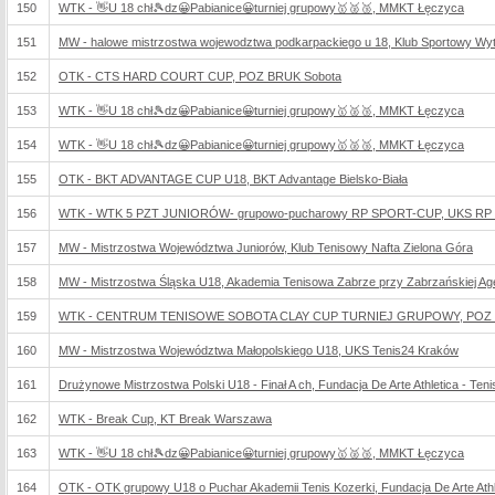
150
WTK - 👋U 18 chł🎾dz😀Pabianice😀turniej grupowy🥇🥈🥉, MMKT Łęczyca
151
MW - halowe mistrzostwa wojewodztwa podkarpackiego u 18, Klub Sportowy Wy
152
OTK - CTS HARD COURT CUP, POZ BRUK Sobota
153
WTK - 👋U 18 chł🎾dz😀Pabianice😀turniej grupowy🥇🥈🥉, MMKT Łęczyca
154
WTK - 👋U 18 chł🎾dz😀Pabianice😀turniej grupowy🥇🥈🥉, MMKT Łęczyca
155
OTK - BKT ADVANTAGE CUP U18, BKT Advantage Bielsko-Biała
156
WTK - WTK 5 PZT JUNIORÓW- grupowo-pucharowy RP SPORT-CUP, UKS RP 
157
MW - Mistrzostwa Województwa Juniorów, Klub Tenisowy Nafta Zielona Góra
158
MW - Mistrzostwa Śląska U18, Akademia Tenisowa Zabrze przy Zabrzańskiej Agencj
159
WTK - CENTRUM TENISOWE SOBOTA CLAY CUP TURNIEJ GRUPOWY, POZ 
160
MW - Mistrzostwa Województwa Małopolskiego U18, UKS Tenis24 Kraków
161
Drużynowe Mistrzostwa Polski U18 - Finał A ch, Fundacja De Arte Athletica - Teni
162
WTK - Break Cup, KT Break Warszawa
163
WTK - 👋U 18 chł🎾dz😀Pabianice😀turniej grupowy🥇🥈🥉, MMKT Łęczyca
164
OTK - OTK grupowy U18 o Puchar Akademii Tenis Kozerki, Fundacja De Arte Athle