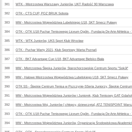
381
WTK - Mistrzostwa Warszawy Juniorów, UKT Radość 90 Warszawa
382
OTK - CTS CUP, POZ BRUK Sobota
383
MW - Mistrzostwa Województwa Lubelskiego U18, SKT Smecz Puławy
384
OTK - OTK U18 Puchar Tenisowego Liceum Ogóln., Fundacja De Arte Athletica - 
385
WTK - WTK Juniorów, UKS Sport Klub Wrocław
386
OTK - Puchar Warty 2021, Klub Sportowy Warta Poznań
387
OTK - BKT Advantage Cup U18, BKT Advantage Bielsko-Biała
388
MW - Mistrzostwa Śląska Juniorów, Starochorzowskie Centrum Sportu "Sokół"
389
MW - Halowe Mistrzostwa Województwa Lubelskiego U18, SKT Smecz Puławy
390
OTK SS - Śląskie Centrum Tenisa w Pszczynie-SSeria Juniorzy, Śląskie Centru
391
MW - Mistrzostwa Województwa Juniorów i Juniorek, Klub Tenisowy GAT Gdańs
392
MW - Mistrzostwa Woj. Juniorów [ chłopcy, dziewczęta], ATZ TENISPOINT Wars
393
OTK - OTK U18 Puchar Tenisowego Liceum Ogóln., Fundacja De Arte Athletica - 
394
MW - Mistrzostwa Województwa Juniorów, Organizacja Środowiskowa Akademic