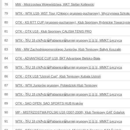
78
MW - Mistrzostwa Województwa, WKT Stefan Kotlewski
79
WTK - WTK U18- WST Tour (Chłopcy grupowo-pucharowy), Wyczynowa Szkoła 
80
OTK - KS RTT CUP (grupowo-pucharowy), Klub Sportowy Rybnickie Towarzyst
81
OTK - OTK U18 , Klub Sportowy CALISIA TENIS PRO
82
WTK - 👋U 18 chł🎾dz😀Pabianice😀turniej grupowy🥇🥈🥉, MMKT Łęczyca
83
MW - MW Zachodniopomorskiego Juniorów, Klub Tenisowy Bałtyk Koszalin
84
OTK - ADVANTAGE CUP U18, BKT Advantage Bielsko-Biała
85
WTK - 👋U 18 chł🎾dz😀Pabianice😀turniej grupowy🥇🥈🥉, MMKT Łęczyca
86
OTK - OTK U18 "Ustroń Cup", Klub Tenisowy Kubala Ustroń
87
WTK - WTK Juniorów grupowy, Pobiedziski Klub Tenisowy
88
WTK - 👋U 18 chł🎾dz😀Pabianice😀turniej grupowy🥇🥈🥉, MMKT Łęczyca
89
OTK - SAO OPEN, SAO SPORTS HUB Kraków
90
MP - MISTRZOSTWA POLSKI U18 (2007-2008), Klub Tenisowy GAT Gdańsk
91
WTK - 👋U 18 chł🎾dz😀Pabianice😀turniej grupowy🥇🥈🥉, MMKT Łęczyca