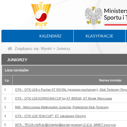
KALENDARZ
KLASYFIKACJE
Znajdujesz się:
Wyniki
> Juniorzy
BA
JUNIORZY
Lista turniejów
Lp.
Nazwa turnieju
1
OTK - OTK U18 o Puchar KT ROYAL (grupowo-pucharowy), Klub Tenisowy Roya
2
OTK - OTK U18 KORKOWA CUP by KT BREAK, KT Break Warszawa
3
MW - Mistrzostwa Wielkopolski Juniorów, Pobiedziski Klub Tenisowy
4
OTK - OTK U18 "EVA CUP", KT Jakubowo-Olsztyn
5
WTK - 👋U18 chł🎾dz😀Uniejów😀turniej grupowy🥇🥈🥉, MMKT Łęczyca