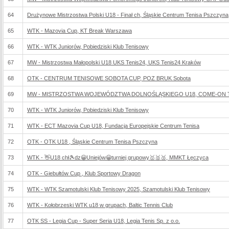
64
Drużynowe Mistrzostwa Polski U18 - Finał ch, Śląskie Centrum Tenisa Pszczyna
65
WTK - Mazovia Cup, KT Break Warszawa
66
WTK - WTK Juniorów, Pobiedziski Klub Tenisowy
67
MW - Mistrzostwa Małopolski U18 UKS Tenis24, UKS Tenis24 Kraków
68
OTK - CENTRUM TENISOWE SOBOTA CUP, POZ BRUK Sobota
69
MW - MISTRZOSTWA WOJEWÓDZTWA DOLNOŚLĄSKIEGO U18, COME-ON TENN
70
WTK - WTK Juniorów, Pobiedziski Klub Tenisowy
71
WTK - ECT Mazovia Cup U18, Fundacja Europejskie Centrum Tenisa
72
OTK - OTK U18 , Śląskie Centrum Tenisa Pszczyna
73
WTK - 👋U18 chł🎾dz😀Uniejów😀turniej grupowy🥇🥈🥉, MMKT Łęczyca
74
OTK - Giebułtów Cup , Klub Sportowy Dragon
75
WTK - WTK Szamotulski Klub Tenisowy 2025, Szamotulski Klub Tenisowy
76
WTK - Kołobrzeski WTK u18 w grupach, Baltic Tennis Club
77
OTK SS - Legia Cup - Super Seria U18, Legia Tenis Sp. z o.o.