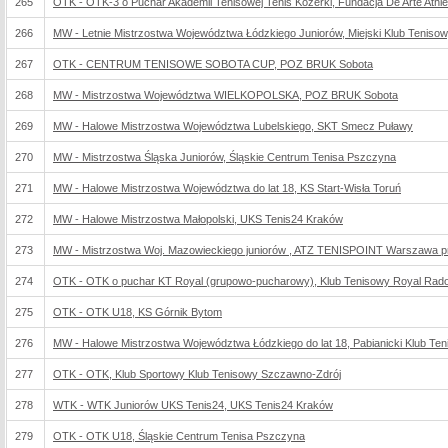
265
OTK - OTK-3 o Puchar Akademii Tenisowej Tenis Kozerki, Fundacja De Arte Athlet
266
MW - Letnie Mistrzostwa Województwa Łódzkiego Juniorów, Miejski Klub Teniso
267
OTK - CENTRUM TENISOWE SOBOTA CUP, POZ BRUK Sobota
268
MW - Mistrzostwa Województwa WIELKOPOLSKA, POZ BRUK Sobota
269
MW - Halowe Mistrzostwa Województwa Lubelskiego, SKT Smecz Puławy
270
MW - Mistrzostwa Śląska Juniorów, Śląskie Centrum Tenisa Pszczyna
271
MW - Halowe Mistrzostwa Województwa do lat 18, KS Start-Wisła Toruń
272
MW - Halowe Mistrzostwa Małopolski, UKS Tenis24 Kraków
273
MW - Mistrzostwa Woj. Mazowieckiego juniorów , ATZ TENISPOINT Warszawa pr
274
OTK - OTK o puchar KT Royal (grupowo-pucharowy), Klub Tenisowy Royal Rad
275
OTK - OTK U18, KS Górnik Bytom
276
MW - Halowe Mistrzostwa Województwa Łódzkiego do lat 18, Pabianicki Klub Te
277
OTK - OTK, Klub Sportowy Klub Tenisowy Szczawno-Zdrój
278
WTK - WTK Juniorów UKS Tenis24, UKS Tenis24 Kraków
279
OTK - OTK U18, Śląskie Centrum Tenisa Pszczyna