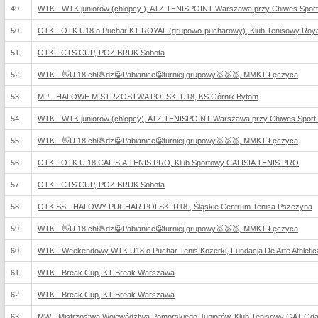
49
WTK - WTK juniorów (chłopcy ), ATZ TENISPOINT Warszawa przy Chiwes Sport 
50
OTK - OTK U18 o Puchar KT ROYAL (grupowo-pucharowy), Klub Tenisowy Roya
51
OTK - CTS CUP, POZ BRUK Sobota
52
WTK - 👋U 18 chł🎾dz😀Pabianice😀turniej grupowy🥇🥈🥉, MMKT Łęczyca
53
MP - HALOWE MISTRZOSTWA POLSKI U18, KS Górnik Bytom
54
WTK - WTK juniorów (chłopcy), ATZ TENISPOINT Warszawa przy Chiwes Sport 
55
WTK - 👋U 18 chł🎾dz😀Pabianice😀turniej grupowy🥇🥈🥉, MMKT Łęczyca
56
OTK - OTK U 18 CALISIA TENIS PRO, Klub Sportowy CALISIA TENIS PRO
57
OTK - CTS CUP, POZ BRUK Sobota
58
OTK SS - HALOWY PUCHAR POLSKI U18 , Śląskie Centrum Tenisa Pszczyna
59
WTK - 👋U 18 chł🎾dz😀Pabianice😀turniej grupowy🥇🥈🥉, MMKT Łęczyca
60
WTK - Weekendowy WTK U18 o Puchar Tenis Kozerki, Fundacja De Arte Athletica
61
WTK - Break Cup, KT Break Warszawa
62
WTK - Break Cup, KT Break Warszawa
63
MW - Mistrzostwa Województwa Pomorskiego Juniorów, Klub Tenisowy GAT Gd