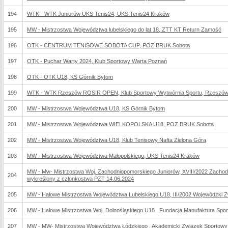
194
WTK - WTK Juniorów UKS Tenis24, UKS Tenis24 Kraków
195
MW - Mistrzostwa Województwa lubelskiego do lat 18, ZTT KT Return Zamość
196
OTK - CENTRUM TENISOWE SOBOTA CUP, POZ BRUK Sobota
197
OTK - Puchar Warty 2024, Klub Sportowy Warta Poznań
198
OTK - OTK U18, KS Górnik Bytom
199
WTK - WTK Rzeszów ROSIR OPEN, Klub Sportowy Wytwórnia Sportu, Rzeszó
200
MW - Mistrzostwa Województwa U18, KS Górnik Bytom
201
MW - Mistrzostwa Województwa WIELKOPOLSKA U18, POZ BRUK Sobota
202
MW - Mistrzostwa Województwa U18, Klub Tenisowy Nafta Zielona Góra
203
MW - Mistrzostwa Województwa Małopolskiego, UKS Tenis24 Kraków
MW - Mw- Mistrzostwa Woj. Zachodniopomorskiego Juniorów, XVIII/2022 Zacho
204
wykreślony z członkostwa PZT 14.06.2024
205
MW - Halowe Mistrzostwa Województwa Lubelskiego U18, III/2002 Wojewódzki Z
206
MW - Halowe Mistrzostwa Woj. Dolnośląskiego U18 , Fundacja Manufaktura Spor
207
MW - MW- Mistrzostwa Województwa Łódzkiego , Akademicki Związek Sportowy