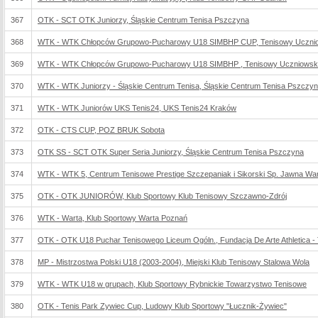
367
OTK - SCT OTK Juniorzy, Śląskie Centrum Tenisa Pszczyna
368
WTK - WTK Chłopców Grupowo-Pucharowy U18 SIMBHP CUP, Tenisowy Uczniow
369
WTK - WTK Chłopców Grupowo-Pucharowy U18 SIMBHP , Tenisowy Uczniowski 
370
WTK - WTK Juniorzy - Śląskie Centrum Tenisa, Śląskie Centrum Tenisa Pszczy
371
WTK - WTK Juniorów UKS Tenis24, UKS Tenis24 Kraków
372
OTK - CTS CUP, POZ BRUK Sobota
373
OTK SS - SCT OTK Super Seria Juniorzy, Śląskie Centrum Tenisa Pszczyna
374
WTK - WTK 5, Centrum Tenisowe Prestige Szczepaniak i Sikorski Sp. Jawna W
375
OTK - OTK JUNIORÓW, Klub Sportowy Klub Tenisowy Szczawno-Zdrój
376
WTK - Warta, Klub Sportowy Warta Poznań
377
OTK - OTK U18 Puchar Tenisowego Liceum Ogóln., Fundacja De Arte Athletica - 
378
MP - Mistrzostwa Polski U18 (2003-2004), Miejski Klub Tenisowy Stalowa Wola
379
WTK - WTK U18 w grupach, Klub Sportowy Rybnickie Towarzystwo Tenisowe
380
OTK - Tenis Park Zywiec Cup, Ludowy Klub Sportowy "Łucznik-Żywiec"