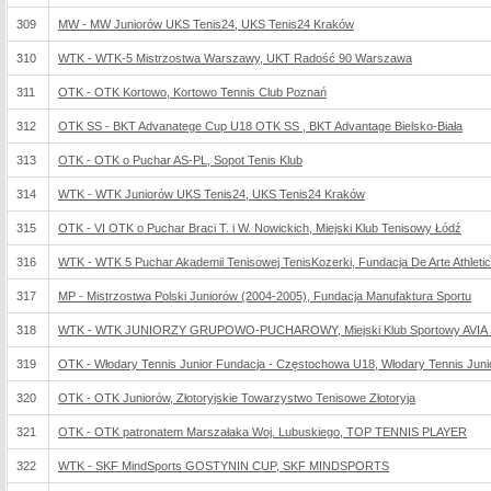
309
MW - MW Juniorów UKS Tenis24, UKS Tenis24 Kraków
310
WTK - WTK-5 Mistrzostwa Warszawy, UKT Radość 90 Warszawa
311
OTK - OTK Kortowo, Kortowo Tennis Club Poznań
312
OTK SS - BKT Advanatege Cup U18 OTK SS , BKT Advantage Bielsko-Biała
313
OTK - OTK o Puchar AS-PL, Sopot Tenis Klub
314
WTK - WTK Juniorów UKS Tenis24, UKS Tenis24 Kraków
315
OTK - VI OTK o Puchar Braci T. i W. Nowickich, Miejski Klub Tenisowy Łódź
316
WTK - WTK 5 Puchar Akademii Tenisowej TenisKozerki, Fundacja De Arte Athletic
317
MP - Mistrzostwa Polski Juniorów (2004-2005), Fundacja Manufaktura Sportu
318
WTK - WTK JUNIORZY GRUPOWO-PUCHAROWY, Miejski Klub Sportowy AVIA 
319
OTK - Włodary Tennis Junior Fundacja - Częstochowa U18, Włodary Tennis Jun
320
OTK - OTK Juniorów, Złotoryjskie Towarzystwo Tenisowe Złotoryja
321
OTK - OTK patronatem Marszałaka Woj. Lubuskiego, TOP TENNIS PLAYER
322
WTK - SKF MindSports GOSTYNIN CUP, SKF MINDSPORTS