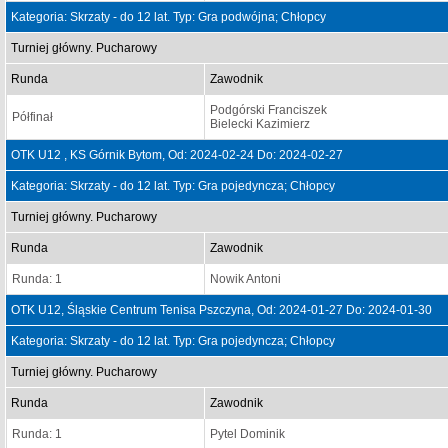
Kategoria: Skrzaty - do 12 lat. Typ: Gra podwójna; Chłopcy
Turniej główny. Pucharowy
Runda
Zawodnik
Podgórski Franciszek
Półfinał
Bielecki Kazimierz
OTK U12 , KS Górnik Bytom, Od: 2024-02-24 Do: 2024-02-27
Kategoria: Skrzaty - do 12 lat. Typ: Gra pojedyncza; Chłopcy
Turniej główny. Pucharowy
Runda
Zawodnik
Runda: 1
Nowik Antoni
OTK U12, Śląskie Centrum Tenisa Pszczyna, Od: 2024-01-27 Do: 2024-01-30
Kategoria: Skrzaty - do 12 lat. Typ: Gra pojedyncza; Chłopcy
Turniej główny. Pucharowy
Runda
Zawodnik
Runda: 1
Pytel Dominik