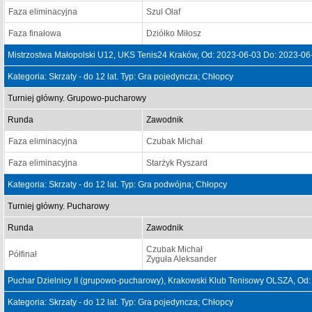
Faza eliminacyjna
Szul Olaf
Faza finałowa
Dziółko Miłosz
Mistrzostwa Małopolski U12, UKS Tenis24 Kraków, Od: 2023-06-03 Do: 2023-06
Kategoria: Skrzaty - do 12 lat. Typ: Gra pojedyncza; Chłopcy
Turniej główny. Grupowo-pucharowy
Runda
Zawodnik
Faza eliminacyjna
Czubak Michał
Faza eliminacyjna
Starżyk Ryszard
Kategoria: Skrzaty - do 12 lat. Typ: Gra podwójna; Chłopcy
Turniej główny. Pucharowy
Runda
Zawodnik
Czubak Michał
Półfinał
Zyguła Aleksander
Puchar Dzielnicy II (grupowo-pucharowy), Krakowski Klub Tenisowy OLSZA, Od
Kategoria: Skrzaty - do 12 lat. Typ: Gra pojedyncza; Chłopcy