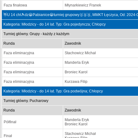
Faza finałowa
Młynarkiewicz Franek
👋U 14 chł🎾dz😀Pabianice😀turniej grupowy🥇🥈🥉, MMKT Łęczyca, Od: 2024-
Kategoria: Młodzicy - do 14 lat. Typ: Gra pojedyncza; Chłopcy
Turniej główny. Grupy - każdy z każdym
Runda
Zawodnik
Faza eliminacyjna
Stachowicz Michał
Faza eliminacyjna
Manderla Eryk
Faza eliminacyjna
Broniec Karol
Faza eliminacyjna
Kurzawa Filip
Kategoria: Młodzicy - do 14 lat. Typ: Gra podwójna; Chłopcy
Turniej główny. Pucharowy
Runda
Zawodnik
Manderla Eryk
Półfinał
Broniec Karol
Stachowicz Michał
Finał