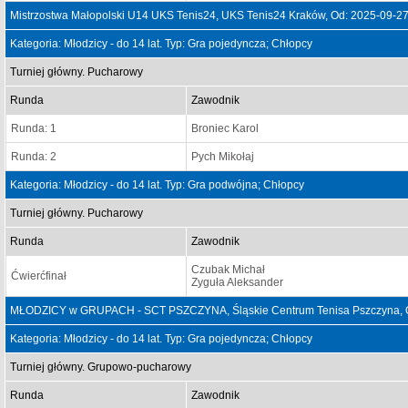
Mistrzostwa Małopolski U14 UKS Tenis24, UKS Tenis24 Kraków, Od: 2025-09-2
Kategoria: Młodzicy - do 14 lat. Typ: Gra pojedyncza; Chłopcy
Turniej główny. Pucharowy
Runda
Zawodnik
Runda: 1
Broniec Karol
Runda: 2
Pych Mikołaj
Kategoria: Młodzicy - do 14 lat. Typ: Gra podwójna; Chłopcy
Turniej główny. Pucharowy
Runda
Zawodnik
Czubak Michał
Ćwierćfinał
Zyguła Aleksander
MŁODZICY w GRUPACH - SCT PSZCZYNA, Śląskie Centrum Tenisa Pszczyna, O
Kategoria: Młodzicy - do 14 lat. Typ: Gra pojedyncza; Chłopcy
Turniej główny. Grupowo-pucharowy
Runda
Zawodnik