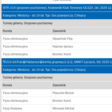
Pytel Dominik
WTK U14 (grupowo-pucharowy), Krakowski Klub Tenisowy OLSZA, Od: 2025-11-
Kategoria: Młodzicy - do 14 lat. Typ: Gra pojedyncza; Chłopcy
Turniej główny. Grupowo-pucharowy
Runda
Zawodnik
Faza eliminacyjna
Skawiński Filip
Faza eliminacyjna
Najman Ignacy
Faza eliminacyjna
Broniec Karol
👋U14 chł🎾dz😀Pabianice😀turniej grupowy🥇🥈🥉, MMKT Łęczyca, Od: 2025-1
Kategoria: Młodzicy - do 14 lat. Typ: Gra pojedyncza; Chłopcy
Turniej główny. Grupowo-pucharowy
Runda
Zawodnik
Faza eliminacyjna
Ptasznik Michał
Faza eliminacyjna
Broniec Karol
Faza finałowa
Mirowski Michał