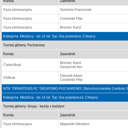
Runda
Zawodnik
Faza eliminacyjna
Sominka Franciszek
Faza eliminacyjna
Ciesielski Filip
Faza eliminacyjna
Broniec Karol
Kategoria: Młodzicy - do 14 lat. Typ: Gra podwójna; Chłopcy
Turniej główny. Pucharowy
Runda
Zawodnik
Broniec Karol
Ćwierćfinał
Gaszynski Iwo
Oleszek Adam
Półfinał
Ciesielski Filip
WTK "ORMATENIS.PL" GRUPOWO-PUCHAROWY, Starochorzowskie Centrum Sport
Kategoria: Młodzicy - do 14 lat. Typ: Gra pojedyncza; Chłopcy
Turniej główny. Grupy - każdy z każdym
Runda
Zawodnik
Faza eliminacyjna
Majewski Nikodem