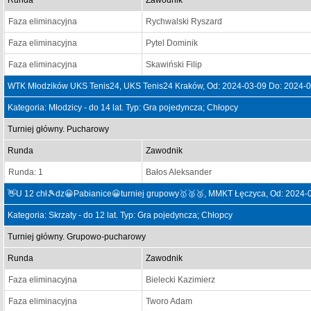
Runda
Zawodnik
Faza eliminacyjna
Rychwalski Ryszard
Faza eliminacyjna
Pytel Dominik
Faza eliminacyjna
Skawiński Filip
WTK Młodzików UKS Tenis24, UKS Tenis24 Kraków, Od: 2024-03-09 Do: 2024-
Kategoria: Młodzicy - do 14 lat. Typ: Gra pojedyncza; Chłopcy
Turniej główny. Pucharowy
Runda
Zawodnik
Runda: 1
Bałos Aleksander
👋U 12 chł🎾dz😀Pabianice😀turniej grupowy🥇🥈🥉, MMKT Łęczyca, Od: 2024-
Kategoria: Skrzaty - do 12 lat. Typ: Gra pojedyncza; Chłopcy
Turniej główny. Grupowo-pucharowy
Runda
Zawodnik
Faza eliminacyjna
Bielecki Kazimierz
Faza eliminacyjna
Tworo Adam