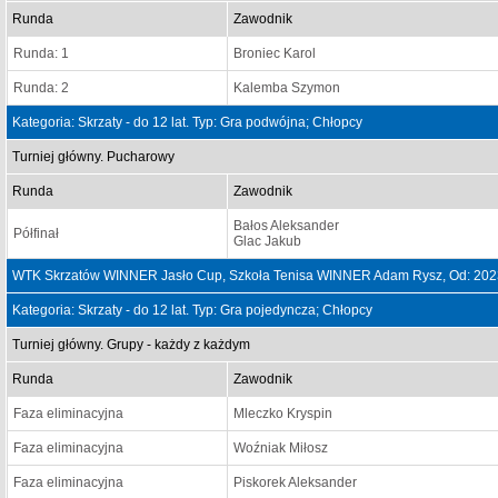
Runda
Zawodnik
Runda: 1
Broniec Karol
Runda: 2
Kalemba Szymon
Kategoria: Skrzaty - do 12 lat. Typ: Gra podwójna; Chłopcy
Turniej główny. Pucharowy
Runda
Zawodnik
Bałos Aleksander
Półfinał
Glac Jakub
WTK Skrzatów WINNER Jasło Cup, Szkoła Tenisa WINNER Adam Rysz, Od: 202
Kategoria: Skrzaty - do 12 lat. Typ: Gra pojedyncza; Chłopcy
Turniej główny. Grupy - każdy z każdym
Runda
Zawodnik
Faza eliminacyjna
Mleczko Kryspin
Faza eliminacyjna
Woźniak Miłosz
Faza eliminacyjna
Piskorek Aleksander