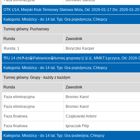
Faza eliminacyjna
Borowiec Bartosz
OTK U14, Miejski Klub Tenisowy Stalowa Wola, Od: 2026-01-17 Do: 2026-01-20
Kategoria: Młodzicy - do 14 lat. Typ: Gra pojedyncza; Chłopcy
Turniej główny. Pucharowy
Runda
Zawodnik
Runda: 1
Boryczko Kacper
👋U 14 chł🎾dz😀Pabianice😀turniej grupowy🥇🥈🥉, MMKT Łęczyca, Od: 2026-
Kategoria: Młodzicy - do 14 lat. Typ: Gra pojedyncza; Chłopcy
Turniej główny. Grupy - każdy z każdym
Runda
Zawodnik
Faza eliminacyjna
Broniec Karol
Faza eliminacyjna
Broniec Karol
Faza finałowa
Czajkowski Antoni
Faza finałowa
Ignaczak Filip
Kategoria: Młodzicy - do 14 lat. Typ: Gra podwójna; Chłopcy