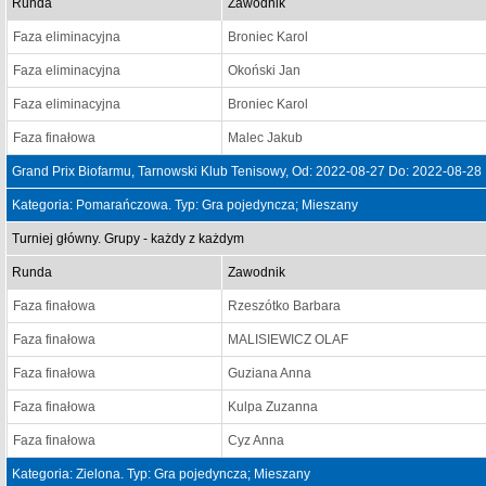
Runda
Zawodnik
Faza eliminacyjna
Broniec Karol
Faza eliminacyjna
Okoński Jan
Faza eliminacyjna
Broniec Karol
Faza finałowa
Malec Jakub
Grand Prix Biofarmu, Tarnowski Klub Tenisowy, Od: 2022-08-27 Do: 2022-08-28
Kategoria: Pomarańczowa. Typ: Gra pojedyncza; Mieszany
Turniej główny. Grupy - każdy z każdym
Runda
Zawodnik
Faza finałowa
Rzeszótko Barbara
Faza finałowa
MALISIEWICZ OLAF
Faza finałowa
Guziana Anna
Faza finałowa
Kulpa Zuzanna
Faza finałowa
Cyz Anna
Kategoria: Zielona. Typ: Gra pojedyncza; Mieszany