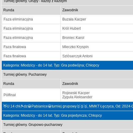
Turniej główny. Grupy - każdy z każdym
Runda
Zawodnik
Faza eliminacyjna
Buzała Kacper
Faza eliminacyjna
Król Hubert
Faza eliminacyjna
Broniec Karol
Faza finałowa
Mleczko Kryspin
Faza finałowa
Szlósarczyk Antoni
Kategoria: Młodzicy - do 14 lat. Typ: Gra podwójna; Chłopcy
Turniej główny. Pucharowy
Runda
Zawodnik
Rojewski Kacper
Półfinał
Zyguła Aleksander
👋U 14 chł🎾dz😀Pabianice😀turniej grupowy🥇🥈🥉, MMKT Łęczyca, Od: 2024-
Kategoria: Młodzicy - do 14 lat. Typ: Gra pojedyncza; Chłopcy
Turniej główny. Grupowo-pucharowy