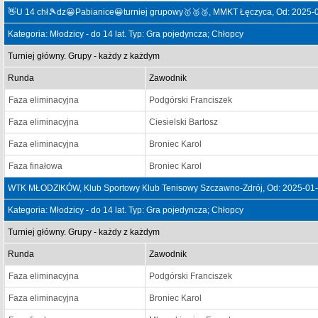
👋U 14 chł🎾dz😀Pabianice😀turniej grupowy🥇🥈🥉, MMKT Łęczyca, Od: 2025-
Kategoria: Młodzicy - do 14 lat. Typ: Gra pojedyncza; Chłopcy
Turniej główny. Grupy - każdy z każdym
Runda
Zawodnik
Faza eliminacyjna
Podgórski Franciszek
Faza eliminacyjna
Ciesielski Bartosz
Faza eliminacyjna
Broniec Karol
Faza finałowa
Broniec Karol
WTK MŁODZIKÓW, Klub Sportowy Klub Tenisowy Szczawno-Zdrój, Od: 2025-01-
Kategoria: Młodzicy - do 14 lat. Typ: Gra pojedyncza; Chłopcy
Turniej główny. Grupy - każdy z każdym
Runda
Zawodnik
Faza eliminacyjna
Podgórski Franciszek
Faza eliminacyjna
Broniec Karol