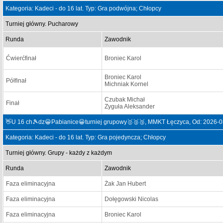
Kategoria: Kadeci - do 16 lat. Typ: Gra podwójna; Chłopcy
Turniej główny. Pucharowy
Runda
Zawodnik
Ćwierćfinał
Broniec Karol
Broniec Karol
Półfinał
Michniak Kornel
Czubak Michał
Finał
Zyguła Aleksander
👋U 16 ch🎾dz😀Pabianice😀turniej grupowy🥇🥈🥉, MMKT Łęczyca, Od: 2026-0
Kategoria: Kadeci - do 16 lat. Typ: Gra pojedyncza; Chłopcy
Turniej główny. Grupy - każdy z każdym
Runda
Zawodnik
Faza eliminacyjna
Żak Jan Hubert
Faza eliminacyjna
Dołęgowski Nicolas
Faza eliminacyjna
Broniec Karol