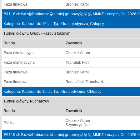
Faza finałowa
Broniec Karol
👋U 16 ch🎾dz😀Pabianice😀turniej grupowy🥇🥈🥉, MMKT Łęczyca, Od: 2026-0
Kategoria: Kadeci - do 16 lat. Typ: Gra pojedyncza; Chłopcy
Turniej główny. Grupy - każdy z każdym
Runda
Zawodnik
Faza eliminacyjna
Oleszek Adam
Faza eliminacyjna
Michalak Piotr
Faza finałowa
Broniec Karol
Faza finałowa
Bodasiński Franciszek
Kategoria: Kadeci - do 16 lat. Typ: Gra podwójna; Chłopcy
Turniej główny. Pucharowy
Runda
Zawodnik
Oleszek Adam
Półfinał
Szymczyk Jan
👋U 16 ch🎾dz😀Pabianice😀turniej grupowy🥇🥈🥉, MMKT Łęczyca, Od: 2026-0