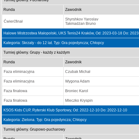
Turniej główny. Pucharowy
Runda
Zawodnik
Shyrshkov Yaroslav
Ćwierćfinał
Takmadżan Bruno
Halowe Mistrzostwa Małopolski, UKS Tenis24 Kraków, Od: 2023-03-18 Do: 2023
Kategoria: Skrzaty - do 12 lat. Typ: Gra pojedyncza; Chłopcy
Turniej główny. Grupy - każdy z każdym
Runda
Zawodnik
Faza eliminacyjna
Czubak Michał
Faza eliminacyjna
Wygona Adam
Faza finałowa
Broniec Karol
Faza finałowa
Mleczko Kryspin
KSOS Kids CUP, Ryterski Klub Sportowy, Od: 2022-12-10 Do: 2022-12-10
Kategoria: Zielona. Typ: Gra pojedyncza; Chłopcy
Turniej główny. Grupowo-pucharowy