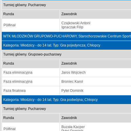
Turniej główny. Pucharowy
Runda
Zawodnik
Czajkowski Antoni
Półfinał
Ignaczak Filip
WTK MŁODZIKÓW GRUPOWO-PUCHAROWY, Starochorzowskie Centrum Sportu "S
Kategoria: Młodzicy - do 14 lat. Typ: Gra pojedyncza; Chłopcy
Turniej główny. Grupowo-pucharowy
Runda
Zawodnik
Faza eliminacyjna
Jaros Wojciech
Faza eliminacyjna
Broniec Karol
Faza finałowa
Pytel Dominik
Kategoria: Młodzicy - do 14 lat. Typ: Gra podwójna; Chłopcy
Turniej główny. Pucharowy
Runda
Zawodnik
Buzała Kacper
Półfinał