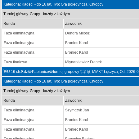
Kategoria: Kadeci - do 16 lat. Typ: Gra pojedyncza; Chłopcy
Turniej główny. Grupy - każdy z każdym
Runda
Zawodnik
Faza eliminacyjna
Dendra Miłosz
Faza eliminacyjna
Broniec Karol
Faza eliminacyjna
Broniec Karol
Faza finałowa
Młynarkiewicz Franek
👋U 16 ch🎾dz😀Pabianice😀turniej grupowy🥇🥈🥉, MMKT Łęczyca, Od: 2026-0
Kategoria: Kadeci - do 16 lat. Typ: Gra pojedyncza; Chłopcy
Turniej główny. Grupy - każdy z każdym
Runda
Zawodnik
Faza eliminacyjna
Szymczyk Jan
Faza eliminacyjna
Broniec Karol
Faza eliminacyjna
Broniec Karol