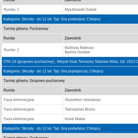
Runda
Zawodnik
Runda: 1
Myszkowski Dawid
Kategoria: Skrzaty - do 12 lat. Typ: Gra podwójna; Chłopcy
Turniej główny. Pucharowy
Runda
Zawodnik
Bańbuła Mateusz
Runda: 1
Będzia Gustaw
OTK-16 (grupowo-pucharowy) , Miejski Klub Tenisowy Stalowa Wola, Od: 2023-
Kategoria: Skrzaty - do 12 lat. Typ: Gra pojedyncza; Chłopcy
Turniej główny. Grupowo-pucharowy
Runda
Zawodnik
Faza eliminacyjna
Shyrshkov Volodymyr
Faza eliminacyjna
Takmadżan Bruno
Faza eliminacyjna
Hural Makar
Kategoria: Skrzaty - do 12 lat. Typ: Gra podwójna; Chłopcy