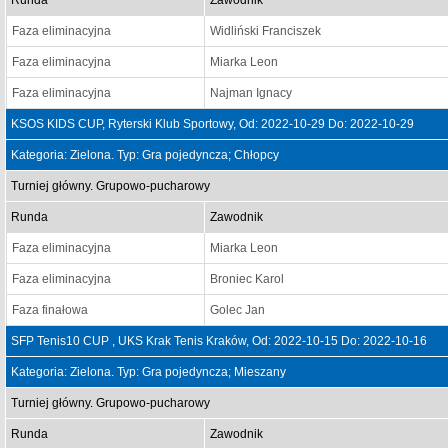
Runda
Zawodnik
Faza eliminacyjna
Widliński Franciszek
Faza eliminacyjna
Miarka Leon
Faza eliminacyjna
Najman Ignacy
KSOS KIDS CUP, Ryterski Klub Sportowy, Od: 2022-10-29 Do: 2022-10-29
Kategoria: Zielona. Typ: Gra pojedyncza; Chłopcy
Turniej główny. Grupowo-pucharowy
Runda
Zawodnik
Faza eliminacyjna
Miarka Leon
Faza eliminacyjna
Broniec Karol
Faza finałowa
Golec Jan
SFP Tenis10 CUP , UKS Krak Tenis Kraków, Od: 2022-10-15 Do: 2022-10-16
Kategoria: Zielona. Typ: Gra pojedyncza; Mieszany
Turniej główny. Grupowo-pucharowy
Runda
Zawodnik