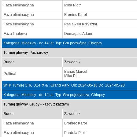
Faza eliminacyjna
Mika Piotr
Faza eliminacyjna
Broniec Karol
Faza eliminacyjna
Pasławski Krzysztof
Faza finałowa
Domagała Adam
Kategoria: Młodzicy - do 14 lat. Typ: Gra podwójna; Chłopcy
Turniej główny. Pucharowy
Runda
Zawodnik
Banaś Marcel
Półfinał
Mika Piotr
WTK Turniej CHŁ U14 🎾💪, Grand Park, Od: 2024-05-18 Do: 2024-05-20
Kategoria: Młodzicy - do 14 lat. Typ: Gra pojedyncza; Chłopcy
Turniej główny. Grupy - każdy z każdym
Runda
Zawodnik
Faza eliminacyjna
Broniec Karol
Faza eliminacyjna
Pardela Piotr