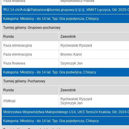
Faza finałowa
Młynarkiewicz Franek
👋U 14 chł🎾dz😀Pabianice😀turniej grupowy🥇🥈🥉, MMKT Łęczyca, Od: 2025-
Kategoria: Młodzicy - do 14 lat. Typ: Gra pojedyncza; Chłopcy
Turniej główny. Grupowo-pucharowy
Runda
Zawodnik
Faza eliminacyjna
Rychwalski Ryszard
Faza eliminacyjna
Broniec Karol
Faza finałowa
Szymczyk Jan
Kategoria: Młodzicy - do 14 lat. Typ: Gra podwójna; Chłopcy
Turniej główny. Pucharowy
Runda
Zawodnik
Rychwalski Ryszard
Półfinał
Szymczyk Jan
Mistrzostwa Województwa Małopolskiego U14, UKS Tenis24 Kraków, Od: 2024-
Kategoria: Młodzicy - do 14 lat. Typ: Gra pojedyncza; Chłopcy