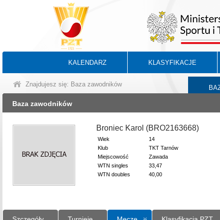
KALENDARZ
KLASYFIKACJE
Znajdujesz się: Baza zawodników
BA
Baza zawodników
Broniec Karol (BRO2163668)
Wiek
14
Klub
TKT Tarnów
Miejscowość
Zawada
WTN singles
33,47
WTN doubles
40,00
Szczegóły
Turnieje
Mecze
Klasyfikacja PZT