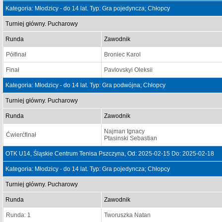
Kategoria: Młodzicy - do 14 lat. Typ: Gra pojedyncza; Chłopcy
Turniej główny. Pucharowy
Runda
Zawodnik
Półfinał
Broniec Karol
Finał
Pavlovskyi Oleksii
Kategoria: Młodzicy - do 14 lat. Typ: Gra podwójna; Chłopcy
Turniej główny. Pucharowy
Runda
Zawodnik
Najman Ignacy
Ćwierćfinał
Ptasinski Sebastian
OTK U14, Śląskie Centrum Tenisa Pszczyna, Od: 2025-02-15 Do: 2025-02-18
Kategoria: Młodzicy - do 14 lat. Typ: Gra pojedyncza; Chłopcy
Turniej główny. Pucharowy
Runda
Zawodnik
Runda: 1
Tworuszka Natan