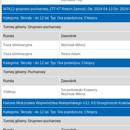
Kurzawa Filip
WTK12 grupowo-pucharowy, ZTT KT Return Zamość, Od: 2024-04-13 Do: 2024-
Kategoria: Skrzaty - do 12 lat. Typ: Gra pojedyncza; Chłopcy
Turniej główny. Grupowo-pucharowy
Runda
Zawodnik
Faza eliminacyjna
Woźniak Miłosz
Faza eliminacyjna
Tworo Adam
Kategoria: Skrzaty - do 12 lat. Typ: Gra podwójna; Chłopcy
Turniej główny. Pucharowy
Runda
Zawodnik
Szczerbowski Ksawery
Półfinał
Woźniak Miłosz
Halowe Mistrzostwa Województwa Małopolskiego U12, KS Grzegórzecki Kraków
Kategoria: Skrzaty - do 12 lat. Typ: Gra pojedyncza; Chłopcy
Turniej główny. Grupowo-pucharowy