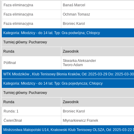
Faza eliminacyjna
Banaś Marcel
Faza eliminacyjna
Ochman Tomasz
Faza eliminacyjna
Broniec Karol
Kategoria: Młodzicy - do 14 lat. Typ: Gra podwójna; Chłopcy
Turniej główny. Pucharowy
Runda
Zawodnik
Skwarka Aleksander
Półfinał
Tworo Adam
WTK Młodzików , Klub Tenisowy Błonia Kraków, Od: 2025-03-29 Do: 2025-03-30
Kategoria: Młodzicy - do 14 lat. Typ: Gra pojedyncza; Chłopcy
Turniej główny. Pucharowy
Runda
Zawodnik
Runda: 1
Broniec Karol
Ćwierćfinał
Młynarkiewicz Franek
Mistrzostwa Małopolski U14, Krakowski Klub Tenisowy OLSZA, Od: 2025-03-22 