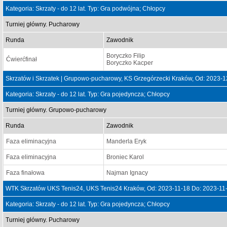
Kategoria: Skrzaty - do 12 lat. Typ: Gra podwójna; Chłopcy
Turniej główny. Pucharowy
Runda
Zawodnik
Boryczko Filip
Ćwierćfinał
Boryczko Kacper
Skrzatów i Skrzatek | Grupowo-pucharowy, KS Grzegórzecki Kraków, Od: 2023-
Kategoria: Skrzaty - do 12 lat. Typ: Gra pojedyncza; Chłopcy
Turniej główny. Grupowo-pucharowy
Runda
Zawodnik
Faza eliminacyjna
Manderla Eryk
Faza eliminacyjna
Broniec Karol
Faza finałowa
Najman Ignacy
WTK Skrzatów UKS Tenis24, UKS Tenis24 Kraków, Od: 2023-11-18 Do: 2023-11
Kategoria: Skrzaty - do 12 lat. Typ: Gra pojedyncza; Chłopcy
Turniej główny. Pucharowy