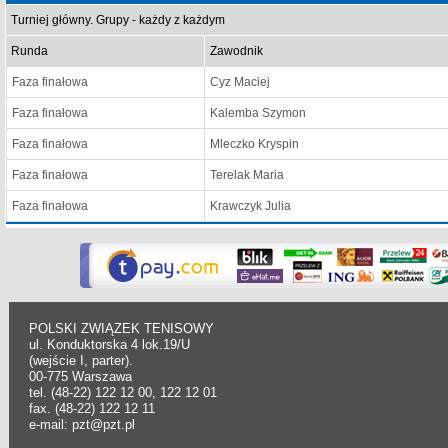
Turniej główny. Grupy - każdy z każdym
Runda
Zawodnik
Faza finałowa
Cyz Maciej
Faza finałowa
Kalemba Szymon
Faza finałowa
Mleczko Kryspin
Faza finałowa
Terelak Maria
Faza finałowa
Krawczyk Julia
POLSKI ZWIĄZEK TENISOWY
ul. Konduktorska 4 lok.19/U
(wejście I, parter).
00-775 Warszawa
tel. (48-22) 122 12 00, 122 12 01
fax. (48-22) 122 12 11
e-mail: pzt@pzt.pl