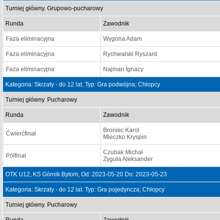
Turniej główny. Grupowo-pucharowy
Runda
Zawodnik
Faza eliminacyjna
Wygona Adam
Faza eliminacyjna
Rychwalski Ryszard
Faza eliminacyjna
Najman Ignacy
Kategoria: Skrzaty - do 12 lat. Typ: Gra podwójna; Chłopcy
Turniej główny. Pucharowy
Runda
Zawodnik
Broniec Karol
Ćwierćfinał
Mleczko Kryspin
Czubak Michał
Półfinał
Zyguła Aleksander
OTK U12, KS Górnik Bytom, Od: 2023-05-20 Do: 2023-05-23
Kategoria: Skrzaty - do 12 lat. Typ: Gra pojedyncza; Chłopcy
Turniej główny. Pucharowy