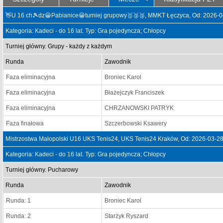
👋U 16 ch🎾dz😀Pabianice😀turniej grupowy🥇🥈🥉, MMKT Łęczyca, Od: 2026-0
Kategoria: Kadeci - do 16 lat. Typ: Gra pojedyncza; Chłopcy
Turniej główny. Grupy - każdy z każdym
Runda
Zawodnik
Faza eliminacyjna
Broniec Karol
Faza eliminacyjna
Błażejczyk Franciszek
Faza eliminacyjna
CHRZANOWSKI PATRYK
Faza finałowa
Szczerbowski Ksawery
Mistrzostwa Małopolski U16 UKS Tenis24, UKS Tenis24 Kraków, Od: 2026-03-2
Kategoria: Kadeci - do 16 lat. Typ: Gra pojedyncza; Chłopcy
Turniej główny. Pucharowy
Runda
Zawodnik
Runda: 1
Broniec Karol
Runda: 2
Starżyk Ryszard